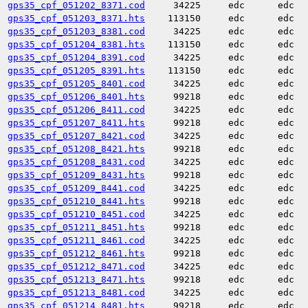
gps35_cpf_051202_8371.cod
34225
edc
edc
gps35_cpf_051203_8371.hts
113150
edc
edc
gps35_cpf_051203_8381.cod
34225
edc
edc
gps35_cpf_051204_8381.hts
113150
edc
edc
gps35_cpf_051204_8391.cod
34225
edc
edc
gps35_cpf_051205_8391.hts
113150
edc
edc
gps35_cpf_051205_8401.cod
34225
edc
edc
gps35_cpf_051206_8401.hts
99218
edc
edc
gps35_cpf_051206_8411.cod
34225
edc
edc
gps35_cpf_051207_8411.hts
99218
edc
edc
gps35_cpf_051207_8421.cod
34225
edc
edc
gps35_cpf_051208_8421.hts
99218
edc
edc
gps35_cpf_051208_8431.cod
34225
edc
edc
gps35_cpf_051209_8431.hts
99218
edc
edc
gps35_cpf_051209_8441.cod
34225
edc
edc
gps35_cpf_051210_8441.hts
99218
edc
edc
gps35_cpf_051210_8451.cod
34225
edc
edc
gps35_cpf_051211_8451.hts
99218
edc
edc
gps35_cpf_051211_8461.cod
34225
edc
edc
gps35_cpf_051212_8461.hts
99218
edc
edc
gps35_cpf_051212_8471.cod
34225
edc
edc
gps35_cpf_051213_8471.hts
99218
edc
edc
gps35_cpf_051213_8481.cod
34225
edc
edc
gps35_cpf_051214_8481.hts
99218
edc
edc