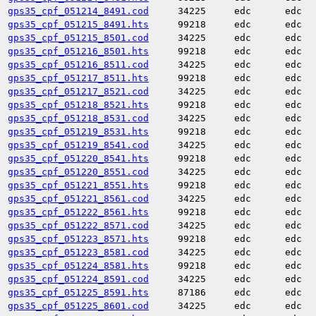
gps35_cpf_051214_8491.cod
34225
edc
edc
gps35_cpf_051215_8491.hts
99218
edc
edc
gps35_cpf_051215_8501.cod
34225
edc
edc
gps35_cpf_051216_8501.hts
99218
edc
edc
gps35_cpf_051216_8511.cod
34225
edc
edc
gps35_cpf_051217_8511.hts
99218
edc
edc
gps35_cpf_051217_8521.cod
34225
edc
edc
gps35_cpf_051218_8521.hts
99218
edc
edc
gps35_cpf_051218_8531.cod
34225
edc
edc
gps35_cpf_051219_8531.hts
99218
edc
edc
gps35_cpf_051219_8541.cod
34225
edc
edc
gps35_cpf_051220_8541.hts
99218
edc
edc
gps35_cpf_051220_8551.cod
34225
edc
edc
gps35_cpf_051221_8551.hts
99218
edc
edc
gps35_cpf_051221_8561.cod
34225
edc
edc
gps35_cpf_051222_8561.hts
99218
edc
edc
gps35_cpf_051222_8571.cod
34225
edc
edc
gps35_cpf_051223_8571.hts
99218
edc
edc
gps35_cpf_051223_8581.cod
34225
edc
edc
gps35_cpf_051224_8581.hts
99218
edc
edc
gps35_cpf_051224_8591.cod
34225
edc
edc
gps35_cpf_051225_8591.hts
87186
edc
edc
gps35_cpf_051225_8601.cod
34225
edc
edc