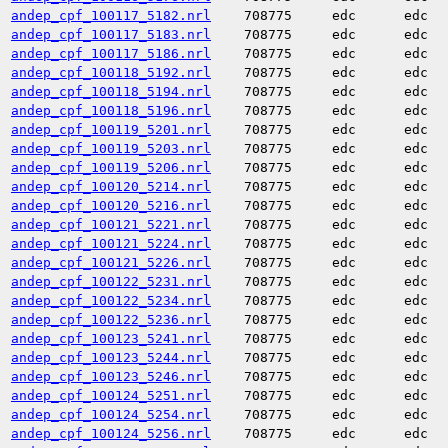
andep_cpf_100117_5182.nrl
708775
edc
edc
andep_cpf_100117_5183.nrl
708775
edc
edc
andep_cpf_100117_5186.nrl
708775
edc
edc
andep_cpf_100118_5192.nrl
708775
edc
edc
andep_cpf_100118_5194.nrl
708775
edc
edc
andep_cpf_100118_5196.nrl
708775
edc
edc
andep_cpf_100119_5201.nrl
708775
edc
edc
andep_cpf_100119_5203.nrl
708775
edc
edc
andep_cpf_100119_5206.nrl
708775
edc
edc
andep_cpf_100120_5214.nrl
708775
edc
edc
andep_cpf_100120_5216.nrl
708775
edc
edc
andep_cpf_100121_5221.nrl
708775
edc
edc
andep_cpf_100121_5224.nrl
708775
edc
edc
andep_cpf_100121_5226.nrl
708775
edc
edc
andep_cpf_100122_5231.nrl
708775
edc
edc
andep_cpf_100122_5234.nrl
708775
edc
edc
andep_cpf_100122_5236.nrl
708775
edc
edc
andep_cpf_100123_5241.nrl
708775
edc
edc
andep_cpf_100123_5244.nrl
708775
edc
edc
andep_cpf_100123_5246.nrl
708775
edc
edc
andep_cpf_100124_5251.nrl
708775
edc
edc
andep_cpf_100124_5254.nrl
708775
edc
edc
andep_cpf_100124_5256.nrl
708775
edc
edc