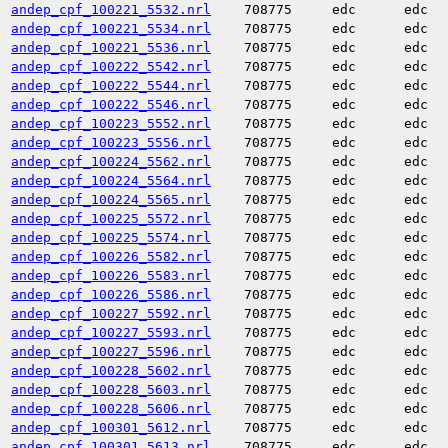
andep_cpf_100221_5532.nrl
708775
edc
edc
andep_cpf_100221_5534.nrl
708775
edc
edc
andep_cpf_100221_5536.nrl
708775
edc
edc
andep_cpf_100222_5542.nrl
708775
edc
edc
andep_cpf_100222_5544.nrl
708775
edc
edc
andep_cpf_100222_5546.nrl
708775
edc
edc
andep_cpf_100223_5552.nrl
708775
edc
edc
andep_cpf_100223_5556.nrl
708775
edc
edc
andep_cpf_100224_5562.nrl
708775
edc
edc
andep_cpf_100224_5564.nrl
708775
edc
edc
andep_cpf_100224_5565.nrl
708775
edc
edc
andep_cpf_100225_5572.nrl
708775
edc
edc
andep_cpf_100225_5574.nrl
708775
edc
edc
andep_cpf_100226_5582.nrl
708775
edc
edc
andep_cpf_100226_5583.nrl
708775
edc
edc
andep_cpf_100226_5586.nrl
708775
edc
edc
andep_cpf_100227_5592.nrl
708775
edc
edc
andep_cpf_100227_5593.nrl
708775
edc
edc
andep_cpf_100227_5596.nrl
708775
edc
edc
andep_cpf_100228_5602.nrl
708775
edc
edc
andep_cpf_100228_5603.nrl
708775
edc
edc
andep_cpf_100228_5606.nrl
708775
edc
edc
andep_cpf_100301_5612.nrl
708775
edc
edc
andep_cpf_100301_5613.nrl
708775
edc
edc