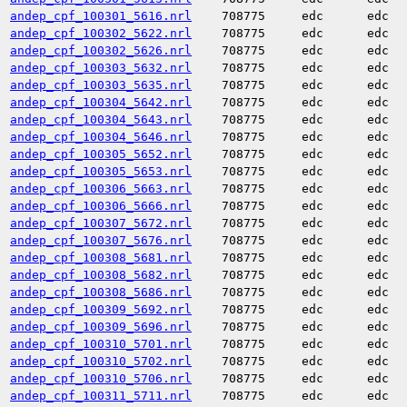
andep_cpf_100301_5616.nrl
708775
edc
edc
andep_cpf_100302_5622.nrl
708775
edc
edc
andep_cpf_100302_5626.nrl
708775
edc
edc
andep_cpf_100303_5632.nrl
708775
edc
edc
andep_cpf_100303_5635.nrl
708775
edc
edc
andep_cpf_100304_5642.nrl
708775
edc
edc
andep_cpf_100304_5643.nrl
708775
edc
edc
andep_cpf_100304_5646.nrl
708775
edc
edc
andep_cpf_100305_5652.nrl
708775
edc
edc
andep_cpf_100305_5653.nrl
708775
edc
edc
andep_cpf_100306_5663.nrl
708775
edc
edc
andep_cpf_100306_5666.nrl
708775
edc
edc
andep_cpf_100307_5672.nrl
708775
edc
edc
andep_cpf_100307_5676.nrl
708775
edc
edc
andep_cpf_100308_5681.nrl
708775
edc
edc
andep_cpf_100308_5682.nrl
708775
edc
edc
andep_cpf_100308_5686.nrl
708775
edc
edc
andep_cpf_100309_5692.nrl
708775
edc
edc
andep_cpf_100309_5696.nrl
708775
edc
edc
andep_cpf_100310_5701.nrl
708775
edc
edc
andep_cpf_100310_5702.nrl
708775
edc
edc
andep_cpf_100310_5706.nrl
708775
edc
edc
andep_cpf_100311_5711.nrl
708775
edc
edc