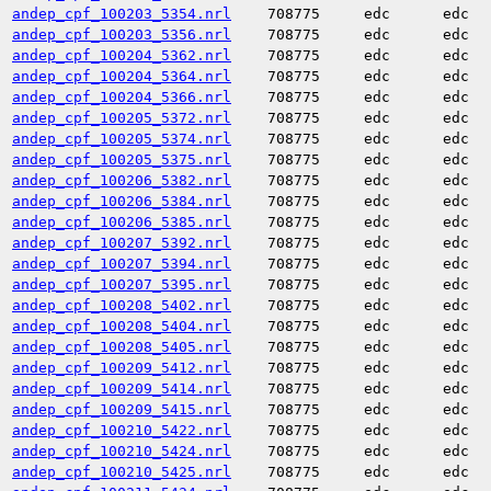
andep_cpf_100203_5354.nrl
708775
edc
edc
andep_cpf_100203_5356.nrl
708775
edc
edc
andep_cpf_100204_5362.nrl
708775
edc
edc
andep_cpf_100204_5364.nrl
708775
edc
edc
andep_cpf_100204_5366.nrl
708775
edc
edc
andep_cpf_100205_5372.nrl
708775
edc
edc
andep_cpf_100205_5374.nrl
708775
edc
edc
andep_cpf_100205_5375.nrl
708775
edc
edc
andep_cpf_100206_5382.nrl
708775
edc
edc
andep_cpf_100206_5384.nrl
708775
edc
edc
andep_cpf_100206_5385.nrl
708775
edc
edc
andep_cpf_100207_5392.nrl
708775
edc
edc
andep_cpf_100207_5394.nrl
708775
edc
edc
andep_cpf_100207_5395.nrl
708775
edc
edc
andep_cpf_100208_5402.nrl
708775
edc
edc
andep_cpf_100208_5404.nrl
708775
edc
edc
andep_cpf_100208_5405.nrl
708775
edc
edc
andep_cpf_100209_5412.nrl
708775
edc
edc
andep_cpf_100209_5414.nrl
708775
edc
edc
andep_cpf_100209_5415.nrl
708775
edc
edc
andep_cpf_100210_5422.nrl
708775
edc
edc
andep_cpf_100210_5424.nrl
708775
edc
edc
andep_cpf_100210_5425.nrl
708775
edc
edc