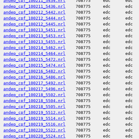
andep_cpf_100211_5434.nrl
708775
edc
edc
andep_cpf_100211_5436.nrl
708775
edc
edc
andep_cpf_100212_5442.nrl
708775
edc
edc
andep_cpf_100212_5444.nrl
708775
edc
edc
andep_cpf_100212_5445.nrl
708775
edc
edc
andep_cpf_100213_5451.nrl
708775
edc
edc
andep_cpf_100213_5453.nrl
708775
edc
edc
andep_cpf_100213_5455.nrl
708775
edc
edc
andep_cpf_100214_5462.nrl
708775
edc
edc
andep_cpf_100214_5464.nrl
708775
edc
edc
andep_cpf_100215_5472.nrl
708775
edc
edc
andep_cpf_100215_5474.nrl
708775
edc
edc
andep_cpf_100216_5482.nrl
708775
edc
edc
andep_cpf_100216_5486.nrl
708775
edc
edc
andep_cpf_100217_5492.nrl
708775
edc
edc
andep_cpf_100217_5496.nrl
708775
edc
edc
andep_cpf_100218_5502.nrl
708775
edc
edc
andep_cpf_100218_5504.nrl
708775
edc
edc
andep_cpf_100218_5505.nrl
708775
edc
edc
andep_cpf_100219_5512.nrl
708775
edc
edc
andep_cpf_100219_5514.nrl
708775
edc
edc
andep_cpf_100219_5516.nrl
708775
edc
edc
andep_cpf_100220_5522.nrl
708775
edc
edc
andep_cpf_100220_5524.nrl
708775
edc
edc