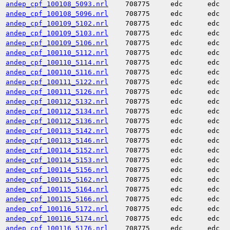
andep_cpf_100108_5093.nrl
708775
edc
edc
andep_cpf_100108_5096.nrl
708775
edc
edc
andep_cpf_100109_5102.nrl
708775
edc
edc
andep_cpf_100109_5103.nrl
708775
edc
edc
andep_cpf_100109_5106.nrl
708775
edc
edc
andep_cpf_100110_5112.nrl
708775
edc
edc
andep_cpf_100110_5114.nrl
708775
edc
edc
andep_cpf_100110_5116.nrl
708775
edc
edc
andep_cpf_100111_5122.nrl
708775
edc
edc
andep_cpf_100111_5126.nrl
708775
edc
edc
andep_cpf_100112_5132.nrl
708775
edc
edc
andep_cpf_100112_5134.nrl
708775
edc
edc
andep_cpf_100112_5136.nrl
708775
edc
edc
andep_cpf_100113_5142.nrl
708775
edc
edc
andep_cpf_100113_5146.nrl
708775
edc
edc
andep_cpf_100114_5152.nrl
708775
edc
edc
andep_cpf_100114_5153.nrl
708775
edc
edc
andep_cpf_100114_5156.nrl
708775
edc
edc
andep_cpf_100115_5162.nrl
708775
edc
edc
andep_cpf_100115_5164.nrl
708775
edc
edc
andep_cpf_100115_5166.nrl
708775
edc
edc
andep_cpf_100116_5172.nrl
708775
edc
edc
andep_cpf_100116_5174.nrl
708775
edc
edc
andep_cpf_100116_5176.nrl
708775
edc
edc