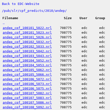
Back to EDC-Website
/
pub/
slr/
cpf_predicts/
2010/
andep/
Filename
Size
User
Group
..
andep_cpf_100101_5022.nrl
708775
edc
edc
andep_cpf_100101_5023.nrl
708775
edc
edc
andep_cpf_100101_5026.nrl
708775
edc
edc
andep_cpf_100102_5032.nrl
708775
edc
edc
andep_cpf_100102_5033.nrl
708775
edc
edc
andep_cpf_100103_5042.nrl
708775
edc
edc
andep_cpf_100103_5043.nrl
708775
edc
edc
andep_cpf_100104_5052.nrl
708775
edc
edc
andep_cpf_100104_5053.nrl
708775
edc
edc
andep_cpf_100105_5062.nrl
708775
edc
edc
andep_cpf_100105_5066.nrl
708775
edc
edc
andep_cpf_100106_5072.nrl
708775
edc
edc
andep_cpf_100106_5073.nrl
708775
edc
edc
andep_cpf_100106_5075.nrl
708775
edc
edc
andep_cpf_100107_5082.nrl
708775
edc
edc
andep_cpf_100107_5083.nrl
708775
edc
edc
andep_cpf_100107_5086.nrl
708775
edc
edc
andep_cpf_100108_5092.nrl
708775
edc
edc