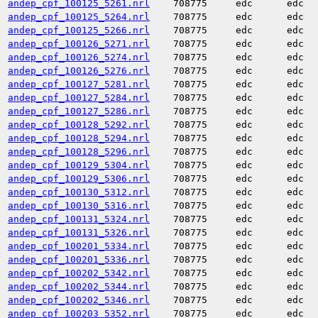
andep_cpf_100125_5261.nrl
708775
edc
edc
andep_cpf_100125_5264.nrl
708775
edc
edc
andep_cpf_100125_5266.nrl
708775
edc
edc
andep_cpf_100126_5271.nrl
708775
edc
edc
andep_cpf_100126_5274.nrl
708775
edc
edc
andep_cpf_100126_5276.nrl
708775
edc
edc
andep_cpf_100127_5281.nrl
708775
edc
edc
andep_cpf_100127_5284.nrl
708775
edc
edc
andep_cpf_100127_5286.nrl
708775
edc
edc
andep_cpf_100128_5292.nrl
708775
edc
edc
andep_cpf_100128_5294.nrl
708775
edc
edc
andep_cpf_100128_5296.nrl
708775
edc
edc
andep_cpf_100129_5304.nrl
708775
edc
edc
andep_cpf_100129_5306.nrl
708775
edc
edc
andep_cpf_100130_5312.nrl
708775
edc
edc
andep_cpf_100130_5316.nrl
708775
edc
edc
andep_cpf_100131_5324.nrl
708775
edc
edc
andep_cpf_100131_5326.nrl
708775
edc
edc
andep_cpf_100201_5334.nrl
708775
edc
edc
andep_cpf_100201_5336.nrl
708775
edc
edc
andep_cpf_100202_5342.nrl
708775
edc
edc
andep_cpf_100202_5344.nrl
708775
edc
edc
andep_cpf_100202_5346.nrl
708775
edc
edc
andep_cpf_100203_5352.nrl
708775
edc
edc