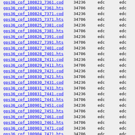
gps36_cpf_100823_7361.cod
34236
edc
edc
gps36_cpf_100824_7361.hts
34706
edc
edc
gps36_cpf_100824_7371.cod
34236
edc
edc
gps36_cpf_100825_7371.hts
34706
edc
edc
gps36_cpf_100825_7381.cod
34236
edc
edc
gps36_cpf_100826_7381.hts
34706
edc
edc
gps36_cpf_100826_7391.cod
34236
edc
edc
gps36_cpf_100827_7391.hts
34706
edc
edc
gps36_cpf_100827_7401.cod
34236
edc
edc
gps36_cpf_100828_7401.hts
34706
edc
edc
gps36_cpf_100828_7411.cod
34236
edc
edc
gps36_cpf_100829_7411.hts
34706
edc
edc
gps36_cpf_100829_7421.cod
34236
edc
edc
gps36_cpf_100830_7421.hts
34706
edc
edc
gps36_cpf_100830_7431.cod
34236
edc
edc
gps36_cpf_100831_7431.hts
34706
edc
edc
gps36_cpf_100831_7441.cod
34236
edc
edc
gps36_cpf_100901_7441.hts
34706
edc
edc
gps36_cpf_100901_7451.cod
34236
edc
edc
gps36_cpf_100902_7451.hts
34706
edc
edc
gps36_cpf_100902_7461.cod
34236
edc
edc
gps36_cpf_100903_7461.hts
34706
edc
edc
gps36_cpf_100903_7471.cod
34236
edc
edc
gps36_cpf_100904_7471.hts
34706
edc
edc