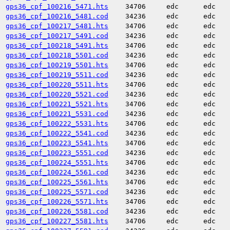
gps36_cpf_100216_5471.hts
34706
edc
edc
gps36_cpf_100216_5481.cod
34236
edc
edc
gps36_cpf_100217_5481.hts
34706
edc
edc
gps36_cpf_100217_5491.cod
34236
edc
edc
gps36_cpf_100218_5491.hts
34706
edc
edc
gps36_cpf_100218_5501.cod
34236
edc
edc
gps36_cpf_100219_5501.hts
34706
edc
edc
gps36_cpf_100219_5511.cod
34236
edc
edc
gps36_cpf_100220_5511.hts
34706
edc
edc
gps36_cpf_100220_5521.cod
34236
edc
edc
gps36_cpf_100221_5521.hts
34706
edc
edc
gps36_cpf_100221_5531.cod
34236
edc
edc
gps36_cpf_100222_5531.hts
34706
edc
edc
gps36_cpf_100222_5541.cod
34236
edc
edc
gps36_cpf_100223_5541.hts
34706
edc
edc
gps36_cpf_100223_5551.cod
34236
edc
edc
gps36_cpf_100224_5551.hts
34706
edc
edc
gps36_cpf_100224_5561.cod
34236
edc
edc
gps36_cpf_100225_5561.hts
34706
edc
edc
gps36_cpf_100225_5571.cod
34236
edc
edc
gps36_cpf_100226_5571.hts
34706
edc
edc
gps36_cpf_100226_5581.cod
34236
edc
edc
gps36_cpf_100227_5581.hts
34706
edc
edc