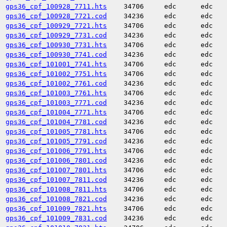
gps36_cpf_100928_7711.hts
34706
edc
edc
gps36_cpf_100928_7721.cod
34236
edc
edc
gps36_cpf_100929_7721.hts
34706
edc
edc
gps36_cpf_100929_7731.cod
34236
edc
edc
gps36_cpf_100930_7731.hts
34706
edc
edc
gps36_cpf_100930_7741.cod
34236
edc
edc
gps36_cpf_101001_7741.hts
34706
edc
edc
gps36_cpf_101002_7751.hts
34706
edc
edc
gps36_cpf_101002_7761.cod
34236
edc
edc
gps36_cpf_101003_7761.hts
34706
edc
edc
gps36_cpf_101003_7771.cod
34236
edc
edc
gps36_cpf_101004_7771.hts
34706
edc
edc
gps36_cpf_101004_7781.cod
34236
edc
edc
gps36_cpf_101005_7781.hts
34706
edc
edc
gps36_cpf_101005_7791.cod
34236
edc
edc
gps36_cpf_101006_7791.hts
34706
edc
edc
gps36_cpf_101006_7801.cod
34236
edc
edc
gps36_cpf_101007_7801.hts
34706
edc
edc
gps36_cpf_101007_7811.cod
34236
edc
edc
gps36_cpf_101008_7811.hts
34706
edc
edc
gps36_cpf_101008_7821.cod
34236
edc
edc
gps36_cpf_101009_7821.hts
34706
edc
edc
gps36_cpf_101009_7831.cod
34236
edc
edc