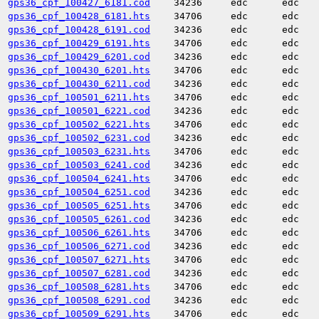
gps36_cpf_100427_6181.cod
34236
edc
edc
gps36_cpf_100428_6181.hts
34706
edc
edc
gps36_cpf_100428_6191.cod
34236
edc
edc
gps36_cpf_100429_6191.hts
34706
edc
edc
gps36_cpf_100429_6201.cod
34236
edc
edc
gps36_cpf_100430_6201.hts
34706
edc
edc
gps36_cpf_100430_6211.cod
34236
edc
edc
gps36_cpf_100501_6211.hts
34706
edc
edc
gps36_cpf_100501_6221.cod
34236
edc
edc
gps36_cpf_100502_6221.hts
34706
edc
edc
gps36_cpf_100502_6231.cod
34236
edc
edc
gps36_cpf_100503_6231.hts
34706
edc
edc
gps36_cpf_100503_6241.cod
34236
edc
edc
gps36_cpf_100504_6241.hts
34706
edc
edc
gps36_cpf_100504_6251.cod
34236
edc
edc
gps36_cpf_100505_6251.hts
34706
edc
edc
gps36_cpf_100505_6261.cod
34236
edc
edc
gps36_cpf_100506_6261.hts
34706
edc
edc
gps36_cpf_100506_6271.cod
34236
edc
edc
gps36_cpf_100507_6271.hts
34706
edc
edc
gps36_cpf_100507_6281.cod
34236
edc
edc
gps36_cpf_100508_6281.hts
34706
edc
edc
gps36_cpf_100508_6291.cod
34236
edc
edc
gps36_cpf_100509_6291.hts
34706
edc
edc