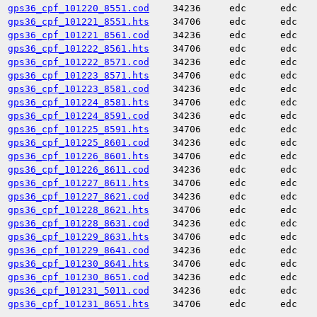
gps36_cpf_101220_8551.cod
34236
edc
edc
gps36_cpf_101221_8551.hts
34706
edc
edc
gps36_cpf_101221_8561.cod
34236
edc
edc
gps36_cpf_101222_8561.hts
34706
edc
edc
gps36_cpf_101222_8571.cod
34236
edc
edc
gps36_cpf_101223_8571.hts
34706
edc
edc
gps36_cpf_101223_8581.cod
34236
edc
edc
gps36_cpf_101224_8581.hts
34706
edc
edc
gps36_cpf_101224_8591.cod
34236
edc
edc
gps36_cpf_101225_8591.hts
34706
edc
edc
gps36_cpf_101225_8601.cod
34236
edc
edc
gps36_cpf_101226_8601.hts
34706
edc
edc
gps36_cpf_101226_8611.cod
34236
edc
edc
gps36_cpf_101227_8611.hts
34706
edc
edc
gps36_cpf_101227_8621.cod
34236
edc
edc
gps36_cpf_101228_8621.hts
34706
edc
edc
gps36_cpf_101228_8631.cod
34236
edc
edc
gps36_cpf_101229_8631.hts
34706
edc
edc
gps36_cpf_101229_8641.cod
34236
edc
edc
gps36_cpf_101230_8641.hts
34706
edc
edc
gps36_cpf_101230_8651.cod
34236
edc
edc
gps36_cpf_101231_5011.cod
34236
edc
edc
gps36_cpf_101231_8651.hts
34706
edc
edc