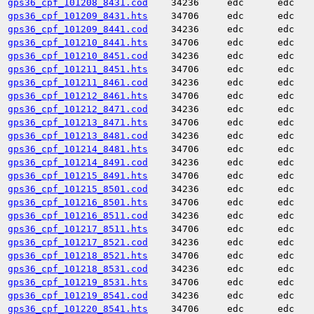
gps36_cpf_101208_8431.cod
34236
edc
edc
gps36_cpf_101209_8431.hts
34706
edc
edc
gps36_cpf_101209_8441.cod
34236
edc
edc
gps36_cpf_101210_8441.hts
34706
edc
edc
gps36_cpf_101210_8451.cod
34236
edc
edc
gps36_cpf_101211_8451.hts
34706
edc
edc
gps36_cpf_101211_8461.cod
34236
edc
edc
gps36_cpf_101212_8461.hts
34706
edc
edc
gps36_cpf_101212_8471.cod
34236
edc
edc
gps36_cpf_101213_8471.hts
34706
edc
edc
gps36_cpf_101213_8481.cod
34236
edc
edc
gps36_cpf_101214_8481.hts
34706
edc
edc
gps36_cpf_101214_8491.cod
34236
edc
edc
gps36_cpf_101215_8491.hts
34706
edc
edc
gps36_cpf_101215_8501.cod
34236
edc
edc
gps36_cpf_101216_8501.hts
34706
edc
edc
gps36_cpf_101216_8511.cod
34236
edc
edc
gps36_cpf_101217_8511.hts
34706
edc
edc
gps36_cpf_101217_8521.cod
34236
edc
edc
gps36_cpf_101218_8521.hts
34706
edc
edc
gps36_cpf_101218_8531.cod
34236
edc
edc
gps36_cpf_101219_8531.hts
34706
edc
edc
gps36_cpf_101219_8541.cod
34236
edc
edc
gps36_cpf_101220_8541.hts
34706
edc
edc