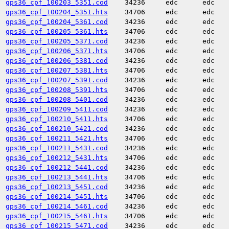
gps36_cpf_100203_5351.cod
34236
edc
edc
gps36_cpf_100204_5351.hts
34706
edc
edc
gps36_cpf_100204_5361.cod
34236
edc
edc
gps36_cpf_100205_5361.hts
34706
edc
edc
gps36_cpf_100205_5371.cod
34236
edc
edc
gps36_cpf_100206_5371.hts
34706
edc
edc
gps36_cpf_100206_5381.cod
34236
edc
edc
gps36_cpf_100207_5381.hts
34706
edc
edc
gps36_cpf_100207_5391.cod
34236
edc
edc
gps36_cpf_100208_5391.hts
34706
edc
edc
gps36_cpf_100208_5401.cod
34236
edc
edc
gps36_cpf_100209_5411.cod
34236
edc
edc
gps36_cpf_100210_5411.hts
34706
edc
edc
gps36_cpf_100210_5421.cod
34236
edc
edc
gps36_cpf_100211_5421.hts
34706
edc
edc
gps36_cpf_100211_5431.cod
34236
edc
edc
gps36_cpf_100212_5431.hts
34706
edc
edc
gps36_cpf_100212_5441.cod
34236
edc
edc
gps36_cpf_100213_5441.hts
34706
edc
edc
gps36_cpf_100213_5451.cod
34236
edc
edc
gps36_cpf_100214_5451.hts
34706
edc
edc
gps36_cpf_100214_5461.cod
34236
edc
edc
gps36_cpf_100215_5461.hts
34706
edc
edc
gps36_cpf_100215_5471.cod
34236
edc
edc