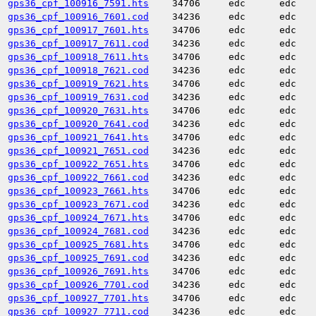
gps36_cpf_100916_7591.hts
34706
edc
edc
gps36_cpf_100916_7601.cod
34236
edc
edc
gps36_cpf_100917_7601.hts
34706
edc
edc
gps36_cpf_100917_7611.cod
34236
edc
edc
gps36_cpf_100918_7611.hts
34706
edc
edc
gps36_cpf_100918_7621.cod
34236
edc
edc
gps36_cpf_100919_7621.hts
34706
edc
edc
gps36_cpf_100919_7631.cod
34236
edc
edc
gps36_cpf_100920_7631.hts
34706
edc
edc
gps36_cpf_100920_7641.cod
34236
edc
edc
gps36_cpf_100921_7641.hts
34706
edc
edc
gps36_cpf_100921_7651.cod
34236
edc
edc
gps36_cpf_100922_7651.hts
34706
edc
edc
gps36_cpf_100922_7661.cod
34236
edc
edc
gps36_cpf_100923_7661.hts
34706
edc
edc
gps36_cpf_100923_7671.cod
34236
edc
edc
gps36_cpf_100924_7671.hts
34706
edc
edc
gps36_cpf_100924_7681.cod
34236
edc
edc
gps36_cpf_100925_7681.hts
34706
edc
edc
gps36_cpf_100925_7691.cod
34236
edc
edc
gps36_cpf_100926_7691.hts
34706
edc
edc
gps36_cpf_100926_7701.cod
34236
edc
edc
gps36_cpf_100927_7701.hts
34706
edc
edc
gps36_cpf_100927_7711.cod
34236
edc
edc