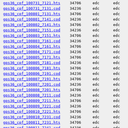
gps36_cpf_100731_7121.hts
34706
edc
edc
gps36_cpf_100731_7131.cod
34236
edc
edc
gps36_cpf_100801_7131.hts
34706
edc
edc
gps36_cpf_100801_7141.cod
34236
edc
edc
gps36_cpf_100802_7141.hts
34706
edc
edc
gps36_cpf_100802_7151.cod
34236
edc
edc
gps36_cpf_100803_7151.hts
34706
edc
edc
gps36_cpf_100803_7161.cod
34236
edc
edc
gps36_cpf_100804_7161.hts
34706
edc
edc
gps36_cpf_100804_7171.cod
34236
edc
edc
gps36_cpf_100805_7171.hts
34706
edc
edc
gps36_cpf_100805_7181.cod
34236
edc
edc
gps36_cpf_100806_7181.hts
34706
edc
edc
gps36_cpf_100806_7191.cod
34236
edc
edc
gps36_cpf_100807_7191.hts
34706
edc
edc
gps36_cpf_100807_7201.cod
34236
edc
edc
gps36_cpf_100808_7201.hts
34706
edc
edc
gps36_cpf_100808_7211.cod
34236
edc
edc
gps36_cpf_100809_7211.hts
34706
edc
edc
gps36_cpf_100809_7221.cod
34236
edc
edc
gps36_cpf_100810_7221.hts
34706
edc
edc
gps36_cpf_100810_7231.cod
34236
edc
edc
gps36_cpf_100811_7231.hts
34706
edc
edc
gps36_cpf_100811_7241.cod
34236
edc
edc