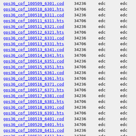
gps36_cpf_100509_6301.cod
34236
edc
edc
gps36_cpf_100510_6301.hts
34706
edc
edc
gps36_cpf_100510_6311.cod
34236
edc
edc
gps36_cpf_100511_6311.hts
34706
edc
edc
gps36_cpf_100511_6321.cod
34236
edc
edc
gps36_cpf_100512_6321.hts
34706
edc
edc
gps36_cpf_100512_6331.cod
34236
edc
edc
gps36_cpf_100513_6331.hts
34706
edc
edc
gps36_cpf_100513_6341.cod
34236
edc
edc
gps36_cpf_100514_6341.hts
34706
edc
edc
gps36_cpf_100514_6351.cod
34236
edc
edc
gps36_cpf_100515_6351.hts
34706
edc
edc
gps36_cpf_100515_6361.cod
34236
edc
edc
gps36_cpf_100516_6361.hts
34706
edc
edc
gps36_cpf_100516_6371.cod
34236
edc
edc
gps36_cpf_100517_6371.hts
34706
edc
edc
gps36_cpf_100517_6381.cod
34236
edc
edc
gps36_cpf_100518_6381.hts
34706
edc
edc
gps36_cpf_100518_6391.cod
34236
edc
edc
gps36_cpf_100519_6391.hts
34706
edc
edc
gps36_cpf_100519_6401.cod
34236
edc
edc
gps36_cpf_100520_6401.hts
34706
edc
edc
gps36_cpf_100520_6411.cod
34236
edc
edc