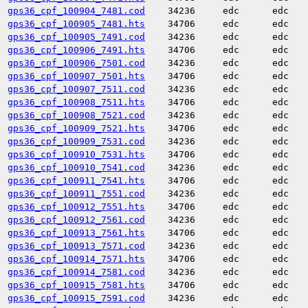
gps36_cpf_100904_7481.cod
34236
edc
edc
gps36_cpf_100905_7481.hts
34706
edc
edc
gps36_cpf_100905_7491.cod
34236
edc
edc
gps36_cpf_100906_7491.hts
34706
edc
edc
gps36_cpf_100906_7501.cod
34236
edc
edc
gps36_cpf_100907_7501.hts
34706
edc
edc
gps36_cpf_100907_7511.cod
34236
edc
edc
gps36_cpf_100908_7511.hts
34706
edc
edc
gps36_cpf_100908_7521.cod
34236
edc
edc
gps36_cpf_100909_7521.hts
34706
edc
edc
gps36_cpf_100909_7531.cod
34236
edc
edc
gps36_cpf_100910_7531.hts
34706
edc
edc
gps36_cpf_100910_7541.cod
34236
edc
edc
gps36_cpf_100911_7541.hts
34706
edc
edc
gps36_cpf_100911_7551.cod
34236
edc
edc
gps36_cpf_100912_7551.hts
34706
edc
edc
gps36_cpf_100912_7561.cod
34236
edc
edc
gps36_cpf_100913_7561.hts
34706
edc
edc
gps36_cpf_100913_7571.cod
34236
edc
edc
gps36_cpf_100914_7571.hts
34706
edc
edc
gps36_cpf_100914_7581.cod
34236
edc
edc
gps36_cpf_100915_7581.hts
34706
edc
edc
gps36_cpf_100915_7591.cod
34236
edc
edc