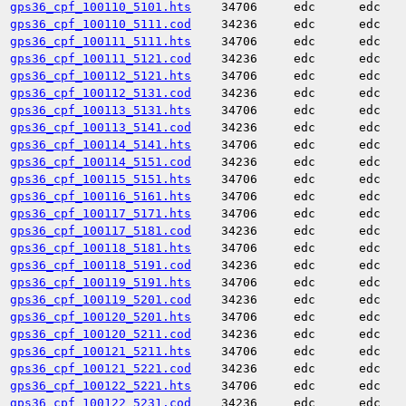
gps36_cpf_100110_5101.hts
34706
edc
edc
gps36_cpf_100110_5111.cod
34236
edc
edc
gps36_cpf_100111_5111.hts
34706
edc
edc
gps36_cpf_100111_5121.cod
34236
edc
edc
gps36_cpf_100112_5121.hts
34706
edc
edc
gps36_cpf_100112_5131.cod
34236
edc
edc
gps36_cpf_100113_5131.hts
34706
edc
edc
gps36_cpf_100113_5141.cod
34236
edc
edc
gps36_cpf_100114_5141.hts
34706
edc
edc
gps36_cpf_100114_5151.cod
34236
edc
edc
gps36_cpf_100115_5151.hts
34706
edc
edc
gps36_cpf_100116_5161.hts
34706
edc
edc
gps36_cpf_100117_5171.hts
34706
edc
edc
gps36_cpf_100117_5181.cod
34236
edc
edc
gps36_cpf_100118_5181.hts
34706
edc
edc
gps36_cpf_100118_5191.cod
34236
edc
edc
gps36_cpf_100119_5191.hts
34706
edc
edc
gps36_cpf_100119_5201.cod
34236
edc
edc
gps36_cpf_100120_5201.hts
34706
edc
edc
gps36_cpf_100120_5211.cod
34236
edc
edc
gps36_cpf_100121_5211.hts
34706
edc
edc
gps36_cpf_100121_5221.cod
34236
edc
edc
gps36_cpf_100122_5221.hts
34706
edc
edc
gps36_cpf_100122_5231.cod
34236
edc
edc