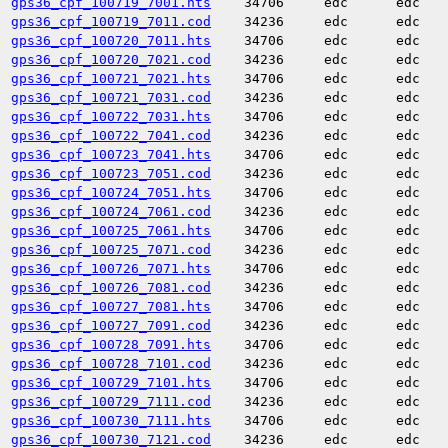
gps36_cpf_100719_7001.hts
34706
edc
edc
gps36_cpf_100719_7011.cod
34236
edc
edc
gps36_cpf_100720_7011.hts
34706
edc
edc
gps36_cpf_100720_7021.cod
34236
edc
edc
gps36_cpf_100721_7021.hts
34706
edc
edc
gps36_cpf_100721_7031.cod
34236
edc
edc
gps36_cpf_100722_7031.hts
34706
edc
edc
gps36_cpf_100722_7041.cod
34236
edc
edc
gps36_cpf_100723_7041.hts
34706
edc
edc
gps36_cpf_100723_7051.cod
34236
edc
edc
gps36_cpf_100724_7051.hts
34706
edc
edc
gps36_cpf_100724_7061.cod
34236
edc
edc
gps36_cpf_100725_7061.hts
34706
edc
edc
gps36_cpf_100725_7071.cod
34236
edc
edc
gps36_cpf_100726_7071.hts
34706
edc
edc
gps36_cpf_100726_7081.cod
34236
edc
edc
gps36_cpf_100727_7081.hts
34706
edc
edc
gps36_cpf_100727_7091.cod
34236
edc
edc
gps36_cpf_100728_7091.hts
34706
edc
edc
gps36_cpf_100728_7101.cod
34236
edc
edc
gps36_cpf_100729_7101.hts
34706
edc
edc
gps36_cpf_100729_7111.cod
34236
edc
edc
gps36_cpf_100730_7111.hts
34706
edc
edc
gps36_cpf_100730_7121.cod
34236
edc
edc