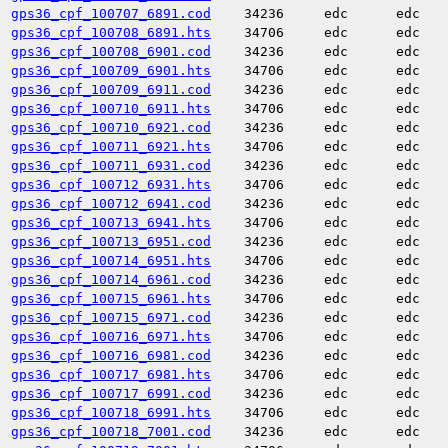
gps36_cpf_100707_6891.cod
34236
edc
edc
gps36_cpf_100708_6891.hts
34706
edc
edc
gps36_cpf_100708_6901.cod
34236
edc
edc
gps36_cpf_100709_6901.hts
34706
edc
edc
gps36_cpf_100709_6911.cod
34236
edc
edc
gps36_cpf_100710_6911.hts
34706
edc
edc
gps36_cpf_100710_6921.cod
34236
edc
edc
gps36_cpf_100711_6921.hts
34706
edc
edc
gps36_cpf_100711_6931.cod
34236
edc
edc
gps36_cpf_100712_6931.hts
34706
edc
edc
gps36_cpf_100712_6941.cod
34236
edc
edc
gps36_cpf_100713_6941.hts
34706
edc
edc
gps36_cpf_100713_6951.cod
34236
edc
edc
gps36_cpf_100714_6951.hts
34706
edc
edc
gps36_cpf_100714_6961.cod
34236
edc
edc
gps36_cpf_100715_6961.hts
34706
edc
edc
gps36_cpf_100715_6971.cod
34236
edc
edc
gps36_cpf_100716_6971.hts
34706
edc
edc
gps36_cpf_100716_6981.cod
34236
edc
edc
gps36_cpf_100717_6981.hts
34706
edc
edc
gps36_cpf_100717_6991.cod
34236
edc
edc
gps36_cpf_100718_6991.hts
34706
edc
edc
gps36_cpf_100718_7001.cod
34236
edc
edc