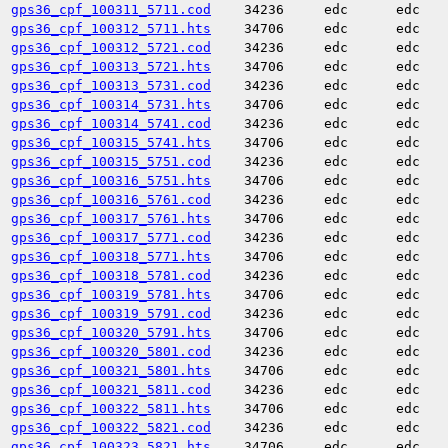
gps36_cpf_100311_5711.cod
34236
edc
edc
gps36_cpf_100312_5711.hts
34706
edc
edc
gps36_cpf_100312_5721.cod
34236
edc
edc
gps36_cpf_100313_5721.hts
34706
edc
edc
gps36_cpf_100313_5731.cod
34236
edc
edc
gps36_cpf_100314_5731.hts
34706
edc
edc
gps36_cpf_100314_5741.cod
34236
edc
edc
gps36_cpf_100315_5741.hts
34706
edc
edc
gps36_cpf_100315_5751.cod
34236
edc
edc
gps36_cpf_100316_5751.hts
34706
edc
edc
gps36_cpf_100316_5761.cod
34236
edc
edc
gps36_cpf_100317_5761.hts
34706
edc
edc
gps36_cpf_100317_5771.cod
34236
edc
edc
gps36_cpf_100318_5771.hts
34706
edc
edc
gps36_cpf_100318_5781.cod
34236
edc
edc
gps36_cpf_100319_5781.hts
34706
edc
edc
gps36_cpf_100319_5791.cod
34236
edc
edc
gps36_cpf_100320_5791.hts
34706
edc
edc
gps36_cpf_100320_5801.cod
34236
edc
edc
gps36_cpf_100321_5801.hts
34706
edc
edc
gps36_cpf_100321_5811.cod
34236
edc
edc
gps36_cpf_100322_5811.hts
34706
edc
edc
gps36_cpf_100322_5821.cod
34236
edc
edc
gps36_cpf_100323_5821.hts
34706
edc
edc