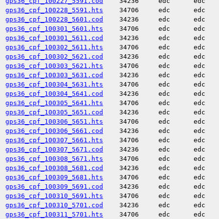
gps36_cpf_100227_5591.cod
34236
edc
edc
gps36_cpf_100228_5591.hts
34706
edc
edc
gps36_cpf_100228_5601.cod
34236
edc
edc
gps36_cpf_100301_5601.hts
34706
edc
edc
gps36_cpf_100301_5611.cod
34236
edc
edc
gps36_cpf_100302_5611.hts
34706
edc
edc
gps36_cpf_100302_5621.cod
34236
edc
edc
gps36_cpf_100303_5621.hts
34706
edc
edc
gps36_cpf_100303_5631.cod
34236
edc
edc
gps36_cpf_100304_5631.hts
34706
edc
edc
gps36_cpf_100304_5641.cod
34236
edc
edc
gps36_cpf_100305_5641.hts
34706
edc
edc
gps36_cpf_100305_5651.cod
34236
edc
edc
gps36_cpf_100306_5651.hts
34706
edc
edc
gps36_cpf_100306_5661.cod
34236
edc
edc
gps36_cpf_100307_5661.hts
34706
edc
edc
gps36_cpf_100307_5671.cod
34236
edc
edc
gps36_cpf_100308_5671.hts
34706
edc
edc
gps36_cpf_100308_5681.cod
34236
edc
edc
gps36_cpf_100309_5681.hts
34706
edc
edc
gps36_cpf_100309_5691.cod
34236
edc
edc
gps36_cpf_100310_5691.hts
34706
edc
edc
gps36_cpf_100310_5701.cod
34236
edc
edc
gps36_cpf_100311_5701.hts
34706
edc
edc