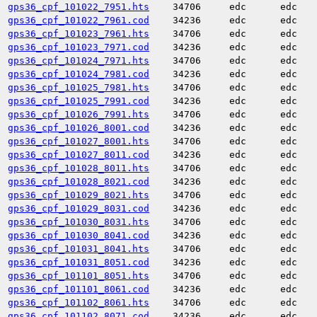
gps36_cpf_101022_7951.hts
34706
edc
edc
gps36_cpf_101022_7961.cod
34236
edc
edc
gps36_cpf_101023_7961.hts
34706
edc
edc
gps36_cpf_101023_7971.cod
34236
edc
edc
gps36_cpf_101024_7971.hts
34706
edc
edc
gps36_cpf_101024_7981.cod
34236
edc
edc
gps36_cpf_101025_7981.hts
34706
edc
edc
gps36_cpf_101025_7991.cod
34236
edc
edc
gps36_cpf_101026_7991.hts
34706
edc
edc
gps36_cpf_101026_8001.cod
34236
edc
edc
gps36_cpf_101027_8001.hts
34706
edc
edc
gps36_cpf_101027_8011.cod
34236
edc
edc
gps36_cpf_101028_8011.hts
34706
edc
edc
gps36_cpf_101028_8021.cod
34236
edc
edc
gps36_cpf_101029_8021.hts
34706
edc
edc
gps36_cpf_101029_8031.cod
34236
edc
edc
gps36_cpf_101030_8031.hts
34706
edc
edc
gps36_cpf_101030_8041.cod
34236
edc
edc
gps36_cpf_101031_8041.hts
34706
edc
edc
gps36_cpf_101031_8051.cod
34236
edc
edc
gps36_cpf_101101_8051.hts
34706
edc
edc
gps36_cpf_101101_8061.cod
34236
edc
edc
gps36_cpf_101102_8061.hts
34706
edc
edc
gps36_cpf_101102_8071.cod
34236
edc
edc