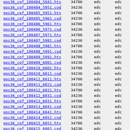
gps36_cpf_100404_5941.hts
34706
edc
edc
gps36_cpf_100404_5951.cod
34236
edc
edc
gps36_cpf_100405_5951.hts
34706
edc
edc
gps36_cpf_100405_5961.cod
34236
edc
edc
gps36_cpf_100406_5961.hts
34706
edc
edc
gps36_cpf_100406_5971.cod
34236
edc
edc
gps36_cpf_100407_5971.hts
34706
edc
edc
gps36_cpf_100407_5981.cod
34236
edc
edc
gps36_cpf_100408_5981.hts
34706
edc
edc
gps36_cpf_100408_5991.cod
34236
edc
edc
gps36_cpf_100409_5991.hts
34706
edc
edc
gps36_cpf_100409_6001.cod
34236
edc
edc
gps36_cpf_100410_6001.hts
34706
edc
edc
gps36_cpf_100410_6011.cod
34236
edc
edc
gps36_cpf_100411_6011.hts
34706
edc
edc
gps36_cpf_100411_6021.cod
34236
edc
edc
gps36_cpf_100412_6021.hts
34706
edc
edc
gps36_cpf_100412_6031.cod
34236
edc
edc
gps36_cpf_100413_6031.hts
34706
edc
edc
gps36_cpf_100413_6041.cod
34236
edc
edc
gps36_cpf_100414_6041.hts
34706
edc
edc
gps36_cpf_100414_6051.cod
34236
edc
edc
gps36_cpf_100415_6051.hts
34706
edc
edc
gps36_cpf_100415_6061.cod
34236
edc
edc