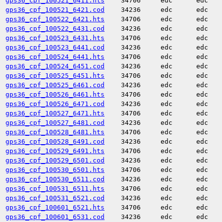
gps36_cpf_100521_6411.hts
34706
edc
edc
gps36_cpf_100521_6421.cod
34236
edc
edc
gps36_cpf_100522_6421.hts
34706
edc
edc
gps36_cpf_100522_6431.cod
34236
edc
edc
gps36_cpf_100523_6431.hts
34706
edc
edc
gps36_cpf_100523_6441.cod
34236
edc
edc
gps36_cpf_100524_6441.hts
34706
edc
edc
gps36_cpf_100524_6451.cod
34236
edc
edc
gps36_cpf_100525_6451.hts
34706
edc
edc
gps36_cpf_100525_6461.cod
34236
edc
edc
gps36_cpf_100526_6461.hts
34706
edc
edc
gps36_cpf_100526_6471.cod
34236
edc
edc
gps36_cpf_100527_6471.hts
34706
edc
edc
gps36_cpf_100527_6481.cod
34236
edc
edc
gps36_cpf_100528_6481.hts
34706
edc
edc
gps36_cpf_100528_6491.cod
34236
edc
edc
gps36_cpf_100529_6491.hts
34706
edc
edc
gps36_cpf_100529_6501.cod
34236
edc
edc
gps36_cpf_100530_6501.hts
34706
edc
edc
gps36_cpf_100530_6511.cod
34236
edc
edc
gps36_cpf_100531_6511.hts
34706
edc
edc
gps36_cpf_100531_6521.cod
34236
edc
edc
gps36_cpf_100601_6521.hts
34706
edc
edc
gps36_cpf_100601_6531.cod
34236
edc
edc