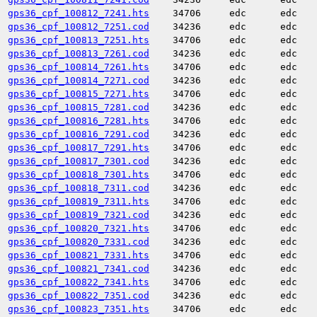
gps36_cpf_100812_7241.hts
34706
edc
edc
gps36_cpf_100812_7251.cod
34236
edc
edc
gps36_cpf_100813_7251.hts
34706
edc
edc
gps36_cpf_100813_7261.cod
34236
edc
edc
gps36_cpf_100814_7261.hts
34706
edc
edc
gps36_cpf_100814_7271.cod
34236
edc
edc
gps36_cpf_100815_7271.hts
34706
edc
edc
gps36_cpf_100815_7281.cod
34236
edc
edc
gps36_cpf_100816_7281.hts
34706
edc
edc
gps36_cpf_100816_7291.cod
34236
edc
edc
gps36_cpf_100817_7291.hts
34706
edc
edc
gps36_cpf_100817_7301.cod
34236
edc
edc
gps36_cpf_100818_7301.hts
34706
edc
edc
gps36_cpf_100818_7311.cod
34236
edc
edc
gps36_cpf_100819_7311.hts
34706
edc
edc
gps36_cpf_100819_7321.cod
34236
edc
edc
gps36_cpf_100820_7321.hts
34706
edc
edc
gps36_cpf_100820_7331.cod
34236
edc
edc
gps36_cpf_100821_7331.hts
34706
edc
edc
gps36_cpf_100821_7341.cod
34236
edc
edc
gps36_cpf_100822_7341.hts
34706
edc
edc
gps36_cpf_100822_7351.cod
34236
edc
edc
gps36_cpf_100823_7351.hts
34706
edc
edc