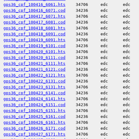
gps36_cpf_100416_6061.hts
34706
edc
edc
gps36_cpf_100416_6071.cod
34236
edc
edc
gps36_cpf_100417_6071.hts
34706
edc
edc
gps36_cpf_100417_6081.cod
34236
edc
edc
gps36_cpf_100418_6081.hts
34706
edc
edc
gps36_cpf_100418_6091.cod
34236
edc
edc
gps36_cpf_100419_6091.hts
34706
edc
edc
gps36_cpf_100419_6101.cod
34236
edc
edc
gps36_cpf_100420_6101.hts
34706
edc
edc
gps36_cpf_100420_6111.cod
34236
edc
edc
gps36_cpf_100421_6111.hts
34706
edc
edc
gps36_cpf_100421_6121.cod
34236
edc
edc
gps36_cpf_100422_6121.hts
34706
edc
edc
gps36_cpf_100422_6131.cod
34236
edc
edc
gps36_cpf_100423_6131.hts
34706
edc
edc
gps36_cpf_100423_6141.cod
34236
edc
edc
gps36_cpf_100424_6141.hts
34706
edc
edc
gps36_cpf_100424_6151.cod
34236
edc
edc
gps36_cpf_100425_6151.hts
34706
edc
edc
gps36_cpf_100425_6161.cod
34236
edc
edc
gps36_cpf_100426_6161.hts
34706
edc
edc
gps36_cpf_100426_6171.cod
34236
edc
edc
gps36_cpf_100427_6171.hts
34706
edc
edc