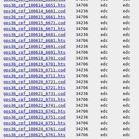
gps36_cpf_100614_6651.hts
34706
edc
edc
gps36_cpf_100614_6661.cod
34236
edc
edc
gps36_cpf_100615_6661.hts
34706
edc
edc
gps36_cpf_100615_6671.cod
34236
edc
edc
gps36_cpf_100616_6671.hts
34706
edc
edc
gps36_cpf_100616_6681.cod
34236
edc
edc
gps36_cpf_100617_6681.hts
34706
edc
edc
gps36_cpf_100617_6691.cod
34236
edc
edc
gps36_cpf_100618_6691.hts
34706
edc
edc
gps36_cpf_100618_6701.cod
34236
edc
edc
gps36_cpf_100619_6701.hts
34706
edc
edc
gps36_cpf_100619_6711.cod
34236
edc
edc
gps36_cpf_100620_6711.hts
34706
edc
edc
gps36_cpf_100620_6721.cod
34236
edc
edc
gps36_cpf_100621_6721.hts
34706
edc
edc
gps36_cpf_100621_6731.cod
34236
edc
edc
gps36_cpf_100622_6731.hts
34706
edc
edc
gps36_cpf_100622_6741.cod
34236
edc
edc
gps36_cpf_100623_6741.hts
34706
edc
edc
gps36_cpf_100623_6751.cod
34236
edc
edc
gps36_cpf_100624_6751.hts
34706
edc
edc
gps36_cpf_100624_6761.cod
34236
edc
edc
gps36_cpf_100625_6761.hts
34706
edc
edc