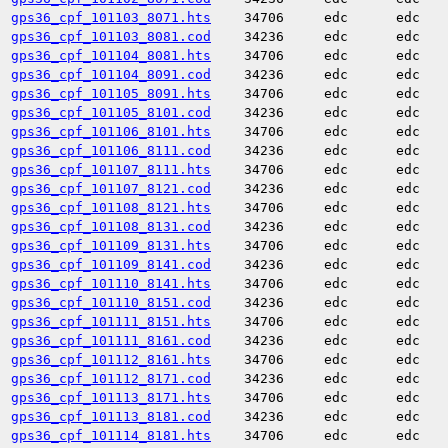
gps36_cpf_101103_8071.hts
34706
edc
edc
gps36_cpf_101103_8081.cod
34236
edc
edc
gps36_cpf_101104_8081.hts
34706
edc
edc
gps36_cpf_101104_8091.cod
34236
edc
edc
gps36_cpf_101105_8091.hts
34706
edc
edc
gps36_cpf_101105_8101.cod
34236
edc
edc
gps36_cpf_101106_8101.hts
34706
edc
edc
gps36_cpf_101106_8111.cod
34236
edc
edc
gps36_cpf_101107_8111.hts
34706
edc
edc
gps36_cpf_101107_8121.cod
34236
edc
edc
gps36_cpf_101108_8121.hts
34706
edc
edc
gps36_cpf_101108_8131.cod
34236
edc
edc
gps36_cpf_101109_8131.hts
34706
edc
edc
gps36_cpf_101109_8141.cod
34236
edc
edc
gps36_cpf_101110_8141.hts
34706
edc
edc
gps36_cpf_101110_8151.cod
34236
edc
edc
gps36_cpf_101111_8151.hts
34706
edc
edc
gps36_cpf_101111_8161.cod
34236
edc
edc
gps36_cpf_101112_8161.hts
34706
edc
edc
gps36_cpf_101112_8171.cod
34236
edc
edc
gps36_cpf_101113_8171.hts
34706
edc
edc
gps36_cpf_101113_8181.cod
34236
edc
edc
gps36_cpf_101114_8181.hts
34706
edc
edc