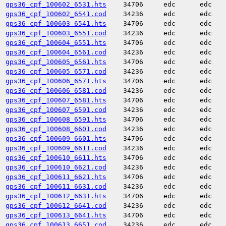
gps36_cpf_100602_6531.hts
34706
edc
edc
gps36_cpf_100602_6541.cod
34236
edc
edc
gps36_cpf_100603_6541.hts
34706
edc
edc
gps36_cpf_100603_6551.cod
34236
edc
edc
gps36_cpf_100604_6551.hts
34706
edc
edc
gps36_cpf_100604_6561.cod
34236
edc
edc
gps36_cpf_100605_6561.hts
34706
edc
edc
gps36_cpf_100605_6571.cod
34236
edc
edc
gps36_cpf_100606_6571.hts
34706
edc
edc
gps36_cpf_100606_6581.cod
34236
edc
edc
gps36_cpf_100607_6581.hts
34706
edc
edc
gps36_cpf_100607_6591.cod
34236
edc
edc
gps36_cpf_100608_6591.hts
34706
edc
edc
gps36_cpf_100608_6601.cod
34236
edc
edc
gps36_cpf_100609_6601.hts
34706
edc
edc
gps36_cpf_100609_6611.cod
34236
edc
edc
gps36_cpf_100610_6611.hts
34706
edc
edc
gps36_cpf_100610_6621.cod
34236
edc
edc
gps36_cpf_100611_6621.hts
34706
edc
edc
gps36_cpf_100611_6631.cod
34236
edc
edc
gps36_cpf_100612_6631.hts
34706
edc
edc
gps36_cpf_100612_6641.cod
34236
edc
edc
gps36_cpf_100613_6641.hts
34706
edc
edc
gps36_cpf_100613_6651.cod
34236
edc
edc