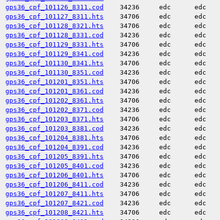
gps36_cpf_101126_8311.cod
34236
edc
edc
gps36_cpf_101127_8311.hts
34706
edc
edc
gps36_cpf_101128_8321.hts
34706
edc
edc
gps36_cpf_101128_8331.cod
34236
edc
edc
gps36_cpf_101129_8331.hts
34706
edc
edc
gps36_cpf_101129_8341.cod
34236
edc
edc
gps36_cpf_101130_8341.hts
34706
edc
edc
gps36_cpf_101130_8351.cod
34236
edc
edc
gps36_cpf_101201_8351.hts
34706
edc
edc
gps36_cpf_101201_8361.cod
34236
edc
edc
gps36_cpf_101202_8361.hts
34706
edc
edc
gps36_cpf_101202_8371.cod
34236
edc
edc
gps36_cpf_101203_8371.hts
34706
edc
edc
gps36_cpf_101203_8381.cod
34236
edc
edc
gps36_cpf_101204_8381.hts
34706
edc
edc
gps36_cpf_101204_8391.cod
34236
edc
edc
gps36_cpf_101205_8391.hts
34706
edc
edc
gps36_cpf_101205_8401.cod
34236
edc
edc
gps36_cpf_101206_8401.hts
34706
edc
edc
gps36_cpf_101206_8411.cod
34236
edc
edc
gps36_cpf_101207_8411.hts
34706
edc
edc
gps36_cpf_101207_8421.cod
34236
edc
edc
gps36_cpf_101208_8421.hts
34706
edc
edc