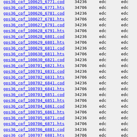
gps36_cpf_100625_6771.cod
34236
edc
edc
gps36_cpf_100626_6771.hts
34706
edc
edc
gps36_cpf_100626_6781.cod
34236
edc
edc
gps36_cpf_100627_6781.hts
34706
edc
edc
gps36_cpf_100627_6791.cod
34236
edc
edc
gps36_cpf_100628_6791.hts
34706
edc
edc
gps36_cpf_100628_6801.cod
34236
edc
edc
gps36_cpf_100629_6801.hts
34706
edc
edc
gps36_cpf_100629_6811.cod
34236
edc
edc
gps36_cpf_100630_6811.hts
34706
edc
edc
gps36_cpf_100630_6821.cod
34236
edc
edc
gps36_cpf_100701_6821.hts
34706
edc
edc
gps36_cpf_100701_6831.cod
34236
edc
edc
gps36_cpf_100702_6831.hts
34706
edc
edc
gps36_cpf_100702_6841.cod
34236
edc
edc
gps36_cpf_100703_6841.hts
34706
edc
edc
gps36_cpf_100703_6851.cod
34236
edc
edc
gps36_cpf_100704_6851.hts
34706
edc
edc
gps36_cpf_100704_6861.cod
34236
edc
edc
gps36_cpf_100705_6861.hts
34706
edc
edc
gps36_cpf_100705_6871.cod
34236
edc
edc
gps36_cpf_100706_6871.hts
34706
edc
edc
gps36_cpf_100706_6881.cod
34236
edc
edc
gps36_cpf_100707_6881.hts
34706
edc
edc