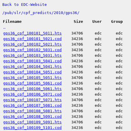
Back to EDC-Website
/
pub/
slr/
cpf_predicts/
2010/
gps36/
Filename
Size
User
Group
..
gps36_cpf_100101_5011.hts
34706
edc
edc
gps36_cpf_100101_5021.cod
34236
edc
edc
gps36_cpf_100102_5021.hts
34706
edc
edc
gps36_cpf_100102_5031.cod
34236
edc
edc
gps36_cpf_100103_5031.hts
34706
edc
edc
gps36_cpf_100103_5041.cod
34236
edc
edc
gps36_cpf_100104_5041.hts
34706
edc
edc
gps36_cpf_100104_5051.cod
34236
edc
edc
gps36_cpf_100105_5051.hts
34706
edc
edc
gps36_cpf_100105_5061.cod
34236
edc
edc
gps36_cpf_100106_5061.hts
34706
edc
edc
gps36_cpf_100106_5071.cod
34236
edc
edc
gps36_cpf_100107_5071.hts
34706
edc
edc
gps36_cpf_100107_5081.cod
34236
edc
edc
gps36_cpf_100108_5081.hts
34706
edc
edc
gps36_cpf_100108_5091.cod
34236
edc
edc
gps36_cpf_100109_5091.hts
34706
edc
edc
gps36_cpf_100109_5101.cod
34236
edc
edc