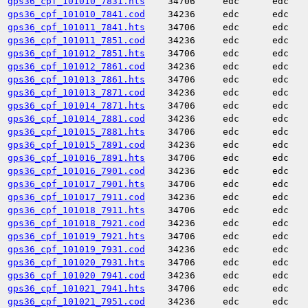
gps36_cpf_101010_7831.hts
34706
edc
edc
gps36_cpf_101010_7841.cod
34236
edc
edc
gps36_cpf_101011_7841.hts
34706
edc
edc
gps36_cpf_101011_7851.cod
34236
edc
edc
gps36_cpf_101012_7851.hts
34706
edc
edc
gps36_cpf_101012_7861.cod
34236
edc
edc
gps36_cpf_101013_7861.hts
34706
edc
edc
gps36_cpf_101013_7871.cod
34236
edc
edc
gps36_cpf_101014_7871.hts
34706
edc
edc
gps36_cpf_101014_7881.cod
34236
edc
edc
gps36_cpf_101015_7881.hts
34706
edc
edc
gps36_cpf_101015_7891.cod
34236
edc
edc
gps36_cpf_101016_7891.hts
34706
edc
edc
gps36_cpf_101016_7901.cod
34236
edc
edc
gps36_cpf_101017_7901.hts
34706
edc
edc
gps36_cpf_101017_7911.cod
34236
edc
edc
gps36_cpf_101018_7911.hts
34706
edc
edc
gps36_cpf_101018_7921.cod
34236
edc
edc
gps36_cpf_101019_7921.hts
34706
edc
edc
gps36_cpf_101019_7931.cod
34236
edc
edc
gps36_cpf_101020_7931.hts
34706
edc
edc
gps36_cpf_101020_7941.cod
34236
edc
edc
gps36_cpf_101021_7941.hts
34706
edc
edc
gps36_cpf_101021_7951.cod
34236
edc
edc