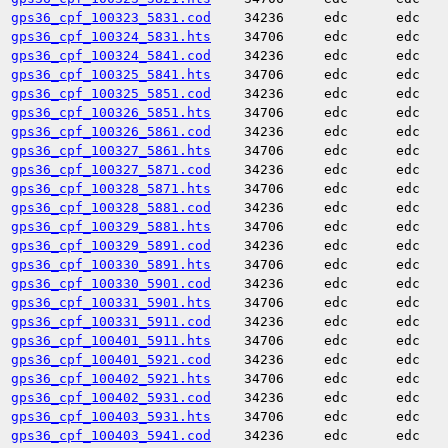
gps36_cpf_100323_5831.cod
34236
edc
edc
gps36_cpf_100324_5831.hts
34706
edc
edc
gps36_cpf_100324_5841.cod
34236
edc
edc
gps36_cpf_100325_5841.hts
34706
edc
edc
gps36_cpf_100325_5851.cod
34236
edc
edc
gps36_cpf_100326_5851.hts
34706
edc
edc
gps36_cpf_100326_5861.cod
34236
edc
edc
gps36_cpf_100327_5861.hts
34706
edc
edc
gps36_cpf_100327_5871.cod
34236
edc
edc
gps36_cpf_100328_5871.hts
34706
edc
edc
gps36_cpf_100328_5881.cod
34236
edc
edc
gps36_cpf_100329_5881.hts
34706
edc
edc
gps36_cpf_100329_5891.cod
34236
edc
edc
gps36_cpf_100330_5891.hts
34706
edc
edc
gps36_cpf_100330_5901.cod
34236
edc
edc
gps36_cpf_100331_5901.hts
34706
edc
edc
gps36_cpf_100331_5911.cod
34236
edc
edc
gps36_cpf_100401_5911.hts
34706
edc
edc
gps36_cpf_100401_5921.cod
34236
edc
edc
gps36_cpf_100402_5921.hts
34706
edc
edc
gps36_cpf_100402_5931.cod
34236
edc
edc
gps36_cpf_100403_5931.hts
34706
edc
edc
gps36_cpf_100403_5941.cod
34236
edc
edc