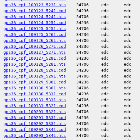
gps36_cpf_100123_5231.hts
34706
edc
edc
gps36_cpf_100123_5241.cod
34236
edc
edc
gps36_cpf_100124_5241.hts
34706
edc
edc
gps36_cpf_100124_5251.cod
34236
edc
edc
gps36_cpf_100125_5251.hts
34706
edc
edc
gps36_cpf_100125_5261.cod
34236
edc
edc
gps36_cpf_100126_5261.hts
34706
edc
edc
gps36_cpf_100126_5271.cod
34236
edc
edc
gps36_cpf_100127_5271.hts
34706
edc
edc
gps36_cpf_100127_5281.cod
34236
edc
edc
gps36_cpf_100128_5281.hts
34706
edc
edc
gps36_cpf_100128_5291.cod
34236
edc
edc
gps36_cpf_100129_5291.hts
34706
edc
edc
gps36_cpf_100129_5301.cod
34236
edc
edc
gps36_cpf_100130_5301.hts
34706
edc
edc
gps36_cpf_100130_5311.cod
34236
edc
edc
gps36_cpf_100131_5311.hts
34706
edc
edc
gps36_cpf_100131_5321.cod
34236
edc
edc
gps36_cpf_100201_5321.hts
34706
edc
edc
gps36_cpf_100201_5331.cod
34236
edc
edc
gps36_cpf_100202_5331.hts
34706
edc
edc
gps36_cpf_100202_5341.cod
34236
edc
edc
gps36_cpf_100203_5341.hts
34706
edc
edc