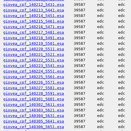
giovea_cpf_140212_5431.esa
39587
edc
edc
giovea_cpf_140213_5441.esa
39587
edc
edc
giovea_cpf_140214_5451.esa
39587
edc
edc
giovea_cpf_140215_5461.esa
39587
edc
edc
giovea_cpf_140216_5471.esa
39587
edc
edc
giovea_cpf_140217_5481.esa
39587
edc
edc
giovea_cpf_140218_5491.esa
39587
edc
edc
giovea_cpf_140219_5501.esa
39587
edc
edc
giovea_cpf_140220_5511.esa
39587
edc
edc
giovea_cpf_140221_5521.esa
39587
edc
edc
giovea_cpf_140222_5531.esa
39587
edc
edc
giovea_cpf_140223_5541.esa
39587
edc
edc
giovea_cpf_140224_5551.esa
39587
edc
edc
giovea_cpf_140225_5561.esa
39587
edc
edc
giovea_cpf_140226_5571.esa
39587
edc
edc
giovea_cpf_140227_5581.esa
39587
edc
edc
giovea_cpf_140228_5591.esa
39587
edc
edc
giovea_cpf_140301_5601.esa
39587
edc
edc
giovea_cpf_140302_5611.esa
39587
edc
edc
giovea_cpf_140303_5621.esa
39587
edc
edc
giovea_cpf_140304_5631.esa
39587
edc
edc
giovea_cpf_140305_5641.esa
39587
edc
edc
giovea_cpf_140306_5651.esa
39587
edc
edc