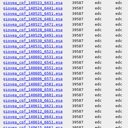
giovea_cpf_140523_6431.esa
39587
edc
edc
giovea_cpf_140524_6441.esa
39587
edc
edc
giovea_cpf_140525_6451.esa
39587
edc
edc
giovea_cpf_140526_6461.esa
39587
edc
edc
giovea_cpf_140527_6471.esa
39587
edc
edc
giovea_cpf_140528_6481.esa
39587
edc
edc
giovea_cpf_140529_6491.esa
39587
edc
edc
giovea_cpf_140530_6501.esa
39587
edc
edc
giovea_cpf_140531_6511.esa
39587
edc
edc
giovea_cpf_140601_6521.esa
39587
edc
edc
giovea_cpf_140602_6531.esa
39587
edc
edc
giovea_cpf_140603_6541.esa
39587
edc
edc
giovea_cpf_140604_6551.esa
39587
edc
edc
giovea_cpf_140605_6561.esa
39587
edc
edc
giovea_cpf_140606_6571.esa
39587
edc
edc
giovea_cpf_140607_6581.esa
39587
edc
edc
giovea_cpf_140608_6591.esa
39587
edc
edc
giovea_cpf_140609_6601.esa
39587
edc
edc
giovea_cpf_140610_6611.esa
39587
edc
edc
giovea_cpf_140611_6621.esa
39587
edc
edc
giovea_cpf_140612_6631.esa
39587
edc
edc
giovea_cpf_140613_6641.esa
39587
edc
edc
giovea_cpf_140614_6651.esa
39587
edc
edc
giovea_cpf_140615_6661.esa
39587
edc
edc