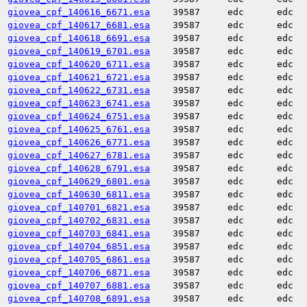
giovea_cpf_140616_6671.esa
39587
edc
edc
giovea_cpf_140617_6681.esa
39587
edc
edc
giovea_cpf_140618_6691.esa
39587
edc
edc
giovea_cpf_140619_6701.esa
39587
edc
edc
giovea_cpf_140620_6711.esa
39587
edc
edc
giovea_cpf_140621_6721.esa
39587
edc
edc
giovea_cpf_140622_6731.esa
39587
edc
edc
giovea_cpf_140623_6741.esa
39587
edc
edc
giovea_cpf_140624_6751.esa
39587
edc
edc
giovea_cpf_140625_6761.esa
39587
edc
edc
giovea_cpf_140626_6771.esa
39587
edc
edc
giovea_cpf_140627_6781.esa
39587
edc
edc
giovea_cpf_140628_6791.esa
39587
edc
edc
giovea_cpf_140629_6801.esa
39587
edc
edc
giovea_cpf_140630_6811.esa
39587
edc
edc
giovea_cpf_140701_6821.esa
39587
edc
edc
giovea_cpf_140702_6831.esa
39587
edc
edc
giovea_cpf_140703_6841.esa
39587
edc
edc
giovea_cpf_140704_6851.esa
39587
edc
edc
giovea_cpf_140705_6861.esa
39587
edc
edc
giovea_cpf_140706_6871.esa
39587
edc
edc
giovea_cpf_140707_6881.esa
39587
edc
edc
giovea_cpf_140708_6891.esa
39587
edc
edc