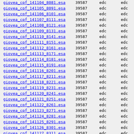
giovea_cpf_141104_8081.esa
39587
edc
edc
giovea_cpf_141105_8091.esa
39587
edc
edc
giovea_cpf_141106_8101.esa
39587
edc
edc
giovea_cpf_141107_8111.esa
39587
edc
edc
giovea_cpf_141108_8121.esa
39587
edc
edc
giovea_cpf_141109_8131.esa
39587
edc
edc
giovea_cpf_141110_8141.esa
39587
edc
edc
giovea_cpf_141111_8151.esa
39587
edc
edc
giovea_cpf_141112_8161.esa
39587
edc
edc
giovea_cpf_141113_8171.esa
39587
edc
edc
giovea_cpf_141114_8181.esa
39587
edc
edc
giovea_cpf_141115_8191.esa
39587
edc
edc
giovea_cpf_141116_8201.esa
39587
edc
edc
giovea_cpf_141117_8211.esa
39587
edc
edc
giovea_cpf_141118_8221.esa
39587
edc
edc
giovea_cpf_141119_8231.esa
39587
edc
edc
giovea_cpf_141120_8241.esa
39587
edc
edc
giovea_cpf_141121_8251.esa
39587
edc
edc
giovea_cpf_141122_8261.esa
39587
edc
edc
giovea_cpf_141123_8271.esa
39587
edc
edc
giovea_cpf_141124_8281.esa
39587
edc
edc
giovea_cpf_141125_8291.esa
39587
edc
edc
giovea_cpf_141126_8301.esa
39587
edc
edc
giovea_cpf_141127_8311.esa
39587
edc
edc