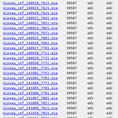
giovea_cpf_140918_7611.esa
39587
edc
edc
giovea_cpf_140919_7621.esa
39587
edc
edc
giovea_cpf_140920_7631.esa
39587
edc
edc
giovea_cpf_140921_7641.esa
39587
edc
edc
giovea_cpf_140922_7651.esa
39587
edc
edc
giovea_cpf_140923_7661.esa
39587
edc
edc
giovea_cpf_140924_7671.esa
39587
edc
edc
giovea_cpf_140925_7681.esa
39587
edc
edc
giovea_cpf_140926_7691.esa
39587
edc
edc
giovea_cpf_140927_7701.esa
39587
edc
edc
giovea_cpf_140928_7711.esa
39587
edc
edc
giovea_cpf_140929_7721.esa
39587
edc
edc
giovea_cpf_140930_7731.esa
39587
edc
edc
giovea_cpf_141001_7741.esa
39587
edc
edc
giovea_cpf_141002_7751.esa
39587
edc
edc
giovea_cpf_141003_7761.esa
39587
edc
edc
giovea_cpf_141004_7771.esa
39587
edc
edc
giovea_cpf_141005_7781.esa
39587
edc
edc
giovea_cpf_141006_7791.esa
39587
edc
edc
giovea_cpf_141007_7801.esa
39587
edc
edc
giovea_cpf_141008_7811.esa
39587
edc
edc
giovea_cpf_141009_7821.esa
39587
edc
edc
giovea_cpf_141010_7831.esa
39587
edc
edc