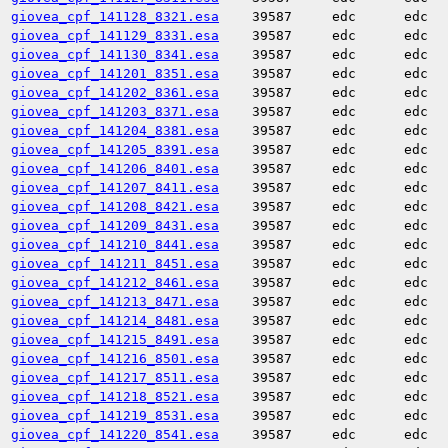
giovea_cpf_141128_8321.esa
39587
edc
edc
giovea_cpf_141129_8331.esa
39587
edc
edc
giovea_cpf_141130_8341.esa
39587
edc
edc
giovea_cpf_141201_8351.esa
39587
edc
edc
giovea_cpf_141202_8361.esa
39587
edc
edc
giovea_cpf_141203_8371.esa
39587
edc
edc
giovea_cpf_141204_8381.esa
39587
edc
edc
giovea_cpf_141205_8391.esa
39587
edc
edc
giovea_cpf_141206_8401.esa
39587
edc
edc
giovea_cpf_141207_8411.esa
39587
edc
edc
giovea_cpf_141208_8421.esa
39587
edc
edc
giovea_cpf_141209_8431.esa
39587
edc
edc
giovea_cpf_141210_8441.esa
39587
edc
edc
giovea_cpf_141211_8451.esa
39587
edc
edc
giovea_cpf_141212_8461.esa
39587
edc
edc
giovea_cpf_141213_8471.esa
39587
edc
edc
giovea_cpf_141214_8481.esa
39587
edc
edc
giovea_cpf_141215_8491.esa
39587
edc
edc
giovea_cpf_141216_8501.esa
39587
edc
edc
giovea_cpf_141217_8511.esa
39587
edc
edc
giovea_cpf_141218_8521.esa
39587
edc
edc
giovea_cpf_141219_8531.esa
39587
edc
edc
giovea_cpf_141220_8541.esa
39587
edc
edc