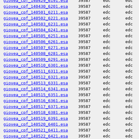
giovea_cpf_140429_6191.esa
39587
edc
edc
giovea_cpf_140430_6201.esa
39587
edc
edc
giovea_cpf_140501_6211.esa
39587
edc
edc
giovea_cpf_140502_6221.esa
39587
edc
edc
giovea_cpf_140503_6231.esa
39587
edc
edc
giovea_cpf_140504_6241.esa
39587
edc
edc
giovea_cpf_140505_6251.esa
39587
edc
edc
giovea_cpf_140506_6261.esa
39587
edc
edc
giovea_cpf_140507_6271.esa
39587
edc
edc
giovea_cpf_140508_6281.esa
39587
edc
edc
giovea_cpf_140509_6291.esa
39587
edc
edc
giovea_cpf_140510_6301.esa
39587
edc
edc
giovea_cpf_140511_6311.esa
39587
edc
edc
giovea_cpf_140512_6321.esa
39587
edc
edc
giovea_cpf_140513_6331.esa
39587
edc
edc
giovea_cpf_140514_6341.esa
39587
edc
edc
giovea_cpf_140515_6351.esa
39587
edc
edc
giovea_cpf_140516_6361.esa
39587
edc
edc
giovea_cpf_140517_6371.esa
39587
edc
edc
giovea_cpf_140518_6381.esa
39587
edc
edc
giovea_cpf_140519_6391.esa
39587
edc
edc
giovea_cpf_140520_6401.esa
39587
edc
edc
giovea_cpf_140521_6411.esa
39587
edc
edc
giovea_cpf_140522_6421.esa
39587
edc
edc