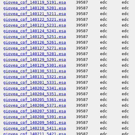
giovea_cpf_140119_5191.esa
39587
edc
edc
giovea_cpf_140120_5201.esa
39587
edc
edc
giovea_cpf_140121_5211.esa
39587
edc
edc
giovea_cpf_140122_5221.esa
39587
edc
edc
giovea_cpf_140123_5231.esa
39587
edc
edc
giovea_cpf_140124_5241.esa
39587
edc
edc
giovea_cpf_140125_5251.esa
39587
edc
edc
giovea_cpf_140126_5261.esa
39587
edc
edc
giovea_cpf_140127_5271.esa
39587
edc
edc
giovea_cpf_140128_5281.esa
39587
edc
edc
giovea_cpf_140129_5291.esa
39587
edc
edc
giovea_cpf_140129_5301.esa
39587
edc
edc
giovea_cpf_140130_5311.esa
39587
edc
edc
giovea_cpf_140131_5321.esa
39587
edc
edc
giovea_cpf_140201_5331.esa
39587
edc
edc
giovea_cpf_140202_5341.esa
39587
edc
edc
giovea_cpf_140204_5351.esa
39587
edc
edc
giovea_cpf_140205_5361.esa
39587
edc
edc
giovea_cpf_140206_5371.esa
39587
edc
edc
giovea_cpf_140207_5381.esa
39587
edc
edc
giovea_cpf_140208_5391.esa
39587
edc
edc
giovea_cpf_140209_5401.esa
39587
edc
edc
giovea_cpf_140210_5411.esa
39587
edc
edc
giovea_cpf_140211_5421.esa
39587
edc
edc