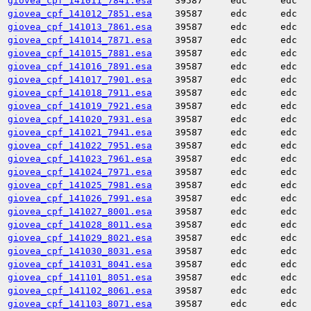
giovea_cpf_141011_7841.esa
39587
edc
edc
giovea_cpf_141012_7851.esa
39587
edc
edc
giovea_cpf_141013_7861.esa
39587
edc
edc
giovea_cpf_141014_7871.esa
39587
edc
edc
giovea_cpf_141015_7881.esa
39587
edc
edc
giovea_cpf_141016_7891.esa
39587
edc
edc
giovea_cpf_141017_7901.esa
39587
edc
edc
giovea_cpf_141018_7911.esa
39587
edc
edc
giovea_cpf_141019_7921.esa
39587
edc
edc
giovea_cpf_141020_7931.esa
39587
edc
edc
giovea_cpf_141021_7941.esa
39587
edc
edc
giovea_cpf_141022_7951.esa
39587
edc
edc
giovea_cpf_141023_7961.esa
39587
edc
edc
giovea_cpf_141024_7971.esa
39587
edc
edc
giovea_cpf_141025_7981.esa
39587
edc
edc
giovea_cpf_141026_7991.esa
39587
edc
edc
giovea_cpf_141027_8001.esa
39587
edc
edc
giovea_cpf_141028_8011.esa
39587
edc
edc
giovea_cpf_141029_8021.esa
39587
edc
edc
giovea_cpf_141030_8031.esa
39587
edc
edc
giovea_cpf_141031_8041.esa
39587
edc
edc
giovea_cpf_141101_8051.esa
39587
edc
edc
giovea_cpf_141102_8061.esa
39587
edc
edc
giovea_cpf_141103_8071.esa
39587
edc
edc