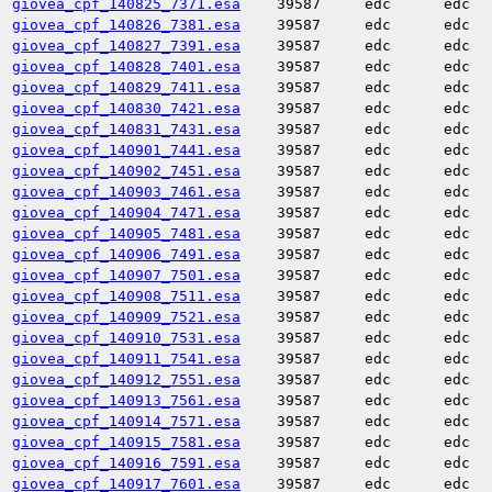
giovea_cpf_140825_7371.esa
39587
edc
edc
giovea_cpf_140826_7381.esa
39587
edc
edc
giovea_cpf_140827_7391.esa
39587
edc
edc
giovea_cpf_140828_7401.esa
39587
edc
edc
giovea_cpf_140829_7411.esa
39587
edc
edc
giovea_cpf_140830_7421.esa
39587
edc
edc
giovea_cpf_140831_7431.esa
39587
edc
edc
giovea_cpf_140901_7441.esa
39587
edc
edc
giovea_cpf_140902_7451.esa
39587
edc
edc
giovea_cpf_140903_7461.esa
39587
edc
edc
giovea_cpf_140904_7471.esa
39587
edc
edc
giovea_cpf_140905_7481.esa
39587
edc
edc
giovea_cpf_140906_7491.esa
39587
edc
edc
giovea_cpf_140907_7501.esa
39587
edc
edc
giovea_cpf_140908_7511.esa
39587
edc
edc
giovea_cpf_140909_7521.esa
39587
edc
edc
giovea_cpf_140910_7531.esa
39587
edc
edc
giovea_cpf_140911_7541.esa
39587
edc
edc
giovea_cpf_140912_7551.esa
39587
edc
edc
giovea_cpf_140913_7561.esa
39587
edc
edc
giovea_cpf_140914_7571.esa
39587
edc
edc
giovea_cpf_140915_7581.esa
39587
edc
edc
giovea_cpf_140916_7591.esa
39587
edc
edc
giovea_cpf_140917_7601.esa
39587
edc
edc