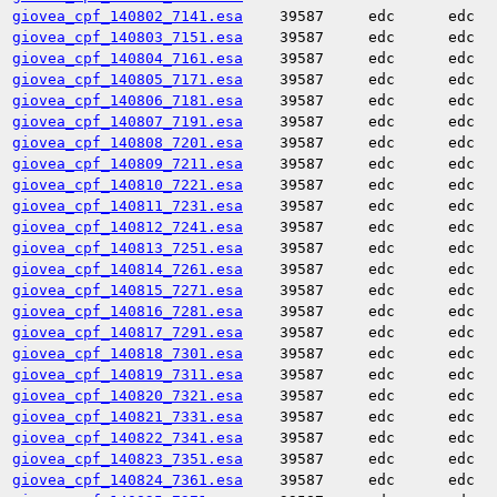
giovea_cpf_140802_7141.esa
39587
edc
edc
giovea_cpf_140803_7151.esa
39587
edc
edc
giovea_cpf_140804_7161.esa
39587
edc
edc
giovea_cpf_140805_7171.esa
39587
edc
edc
giovea_cpf_140806_7181.esa
39587
edc
edc
giovea_cpf_140807_7191.esa
39587
edc
edc
giovea_cpf_140808_7201.esa
39587
edc
edc
giovea_cpf_140809_7211.esa
39587
edc
edc
giovea_cpf_140810_7221.esa
39587
edc
edc
giovea_cpf_140811_7231.esa
39587
edc
edc
giovea_cpf_140812_7241.esa
39587
edc
edc
giovea_cpf_140813_7251.esa
39587
edc
edc
giovea_cpf_140814_7261.esa
39587
edc
edc
giovea_cpf_140815_7271.esa
39587
edc
edc
giovea_cpf_140816_7281.esa
39587
edc
edc
giovea_cpf_140817_7291.esa
39587
edc
edc
giovea_cpf_140818_7301.esa
39587
edc
edc
giovea_cpf_140819_7311.esa
39587
edc
edc
giovea_cpf_140820_7321.esa
39587
edc
edc
giovea_cpf_140821_7331.esa
39587
edc
edc
giovea_cpf_140822_7341.esa
39587
edc
edc
giovea_cpf_140823_7351.esa
39587
edc
edc
giovea_cpf_140824_7361.esa
39587
edc
edc