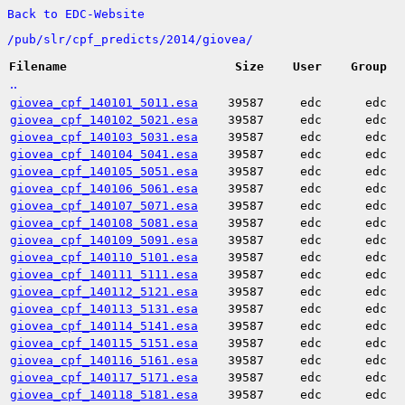
Back to EDC-Website
/
pub/
slr/
cpf_predicts/
2014/
giovea/
Filename
Size
User
Group
..
giovea_cpf_140101_5011.esa
39587
edc
edc
giovea_cpf_140102_5021.esa
39587
edc
edc
giovea_cpf_140103_5031.esa
39587
edc
edc
giovea_cpf_140104_5041.esa
39587
edc
edc
giovea_cpf_140105_5051.esa
39587
edc
edc
giovea_cpf_140106_5061.esa
39587
edc
edc
giovea_cpf_140107_5071.esa
39587
edc
edc
giovea_cpf_140108_5081.esa
39587
edc
edc
giovea_cpf_140109_5091.esa
39587
edc
edc
giovea_cpf_140110_5101.esa
39587
edc
edc
giovea_cpf_140111_5111.esa
39587
edc
edc
giovea_cpf_140112_5121.esa
39587
edc
edc
giovea_cpf_140113_5131.esa
39587
edc
edc
giovea_cpf_140114_5141.esa
39587
edc
edc
giovea_cpf_140115_5151.esa
39587
edc
edc
giovea_cpf_140116_5161.esa
39587
edc
edc
giovea_cpf_140117_5171.esa
39587
edc
edc
giovea_cpf_140118_5181.esa
39587
edc
edc