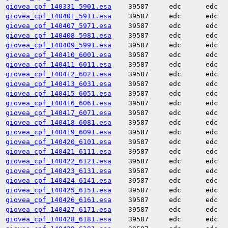
giovea_cpf_140331_5901.esa
39587
edc
edc
giovea_cpf_140401_5911.esa
39587
edc
edc
giovea_cpf_140407_5971.esa
39587
edc
edc
giovea_cpf_140408_5981.esa
39587
edc
edc
giovea_cpf_140409_5991.esa
39587
edc
edc
giovea_cpf_140410_6001.esa
39587
edc
edc
giovea_cpf_140411_6011.esa
39587
edc
edc
giovea_cpf_140412_6021.esa
39587
edc
edc
giovea_cpf_140413_6031.esa
39587
edc
edc
giovea_cpf_140415_6051.esa
39587
edc
edc
giovea_cpf_140416_6061.esa
39587
edc
edc
giovea_cpf_140417_6071.esa
39587
edc
edc
giovea_cpf_140418_6081.esa
39587
edc
edc
giovea_cpf_140419_6091.esa
39587
edc
edc
giovea_cpf_140420_6101.esa
39587
edc
edc
giovea_cpf_140421_6111.esa
39587
edc
edc
giovea_cpf_140422_6121.esa
39587
edc
edc
giovea_cpf_140423_6131.esa
39587
edc
edc
giovea_cpf_140424_6141.esa
39587
edc
edc
giovea_cpf_140425_6151.esa
39587
edc
edc
giovea_cpf_140426_6161.esa
39587
edc
edc
giovea_cpf_140427_6171.esa
39587
edc
edc
giovea_cpf_140428_6181.esa
39587
edc
edc