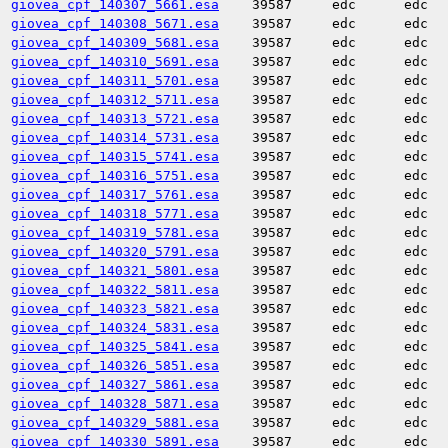
giovea_cpf_140307_5661.esa
39587
edc
edc
giovea_cpf_140308_5671.esa
39587
edc
edc
giovea_cpf_140309_5681.esa
39587
edc
edc
giovea_cpf_140310_5691.esa
39587
edc
edc
giovea_cpf_140311_5701.esa
39587
edc
edc
giovea_cpf_140312_5711.esa
39587
edc
edc
giovea_cpf_140313_5721.esa
39587
edc
edc
giovea_cpf_140314_5731.esa
39587
edc
edc
giovea_cpf_140315_5741.esa
39587
edc
edc
giovea_cpf_140316_5751.esa
39587
edc
edc
giovea_cpf_140317_5761.esa
39587
edc
edc
giovea_cpf_140318_5771.esa
39587
edc
edc
giovea_cpf_140319_5781.esa
39587
edc
edc
giovea_cpf_140320_5791.esa
39587
edc
edc
giovea_cpf_140321_5801.esa
39587
edc
edc
giovea_cpf_140322_5811.esa
39587
edc
edc
giovea_cpf_140323_5821.esa
39587
edc
edc
giovea_cpf_140324_5831.esa
39587
edc
edc
giovea_cpf_140325_5841.esa
39587
edc
edc
giovea_cpf_140326_5851.esa
39587
edc
edc
giovea_cpf_140327_5861.esa
39587
edc
edc
giovea_cpf_140328_5871.esa
39587
edc
edc
giovea_cpf_140329_5881.esa
39587
edc
edc
giovea_cpf_140330_5891.esa
39587
edc
edc