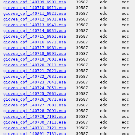
giovea_cpf_140709_6901.esa
39587
edc
edc
giovea_cpf_140710_6911.esa
39587
edc
edc
giovea_cpf_140711_6921.esa
39587
edc
edc
giovea_cpf_140712_6931.esa
39587
edc
edc
giovea_cpf_140713_6941.esa
39587
edc
edc
giovea_cpf_140714_6951.esa
39587
edc
edc
giovea_cpf_140715_6961.esa
39587
edc
edc
giovea_cpf_140716_6971.esa
39587
edc
edc
giovea_cpf_140717_6981.esa
39587
edc
edc
giovea_cpf_140718_6991.esa
39587
edc
edc
giovea_cpf_140719_7001.esa
39587
edc
edc
giovea_cpf_140720_7011.esa
39587
edc
edc
giovea_cpf_140721_7021.esa
39587
edc
edc
giovea_cpf_140722_7031.esa
39587
edc
edc
giovea_cpf_140723_7041.esa
39587
edc
edc
giovea_cpf_140724_7051.esa
39587
edc
edc
giovea_cpf_140725_7061.esa
39587
edc
edc
giovea_cpf_140726_7071.esa
39587
edc
edc
giovea_cpf_140727_7081.esa
39587
edc
edc
giovea_cpf_140728_7091.esa
39587
edc
edc
giovea_cpf_140729_7101.esa
39587
edc
edc
giovea_cpf_140730_7111.esa
39587
edc
edc
giovea_cpf_140731_7121.esa
39587
edc
edc
giovea_cpf_140801_7131.esa
39587
edc
edc