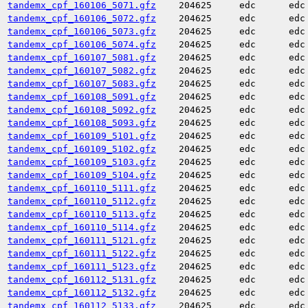
tandemx_cpf_160106_5071.gfz
204625
edc
edc
tandemx_cpf_160106_5072.gfz
204625
edc
edc
tandemx_cpf_160106_5073.gfz
204625
edc
edc
tandemx_cpf_160106_5074.gfz
204625
edc
edc
tandemx_cpf_160107_5081.gfz
204625
edc
edc
tandemx_cpf_160107_5082.gfz
204625
edc
edc
tandemx_cpf_160107_5083.gfz
204625
edc
edc
tandemx_cpf_160108_5091.gfz
204625
edc
edc
tandemx_cpf_160108_5092.gfz
204625
edc
edc
tandemx_cpf_160108_5093.gfz
204625
edc
edc
tandemx_cpf_160109_5101.gfz
204625
edc
edc
tandemx_cpf_160109_5102.gfz
204625
edc
edc
tandemx_cpf_160109_5103.gfz
204625
edc
edc
tandemx_cpf_160109_5104.gfz
204625
edc
edc
tandemx_cpf_160110_5111.gfz
204625
edc
edc
tandemx_cpf_160110_5112.gfz
204625
edc
edc
tandemx_cpf_160110_5113.gfz
204625
edc
edc
tandemx_cpf_160110_5114.gfz
204625
edc
edc
tandemx_cpf_160111_5121.gfz
204625
edc
edc
tandemx_cpf_160111_5122.gfz
204625
edc
edc
tandemx_cpf_160111_5123.gfz
204625
edc
edc
tandemx_cpf_160112_5131.gfz
204625
edc
edc
tandemx_cpf_160112_5132.gfz
204625
edc
edc
tandemx_cpf_160112_5133.gfz
204625
edc
edc