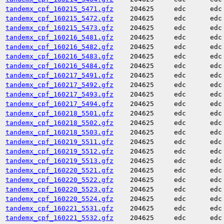
tandemx_cpf_160215_5471.gfz
204625
edc
edc
tandemx_cpf_160215_5472.gfz
204625
edc
edc
tandemx_cpf_160215_5473.gfz
204625
edc
edc
tandemx_cpf_160216_5481.gfz
204625
edc
edc
tandemx_cpf_160216_5482.gfz
204625
edc
edc
tandemx_cpf_160216_5483.gfz
204625
edc
edc
tandemx_cpf_160216_5484.gfz
204625
edc
edc
tandemx_cpf_160217_5491.gfz
204625
edc
edc
tandemx_cpf_160217_5492.gfz
204625
edc
edc
tandemx_cpf_160217_5493.gfz
204625
edc
edc
tandemx_cpf_160217_5494.gfz
204625
edc
edc
tandemx_cpf_160218_5501.gfz
204625
edc
edc
tandemx_cpf_160218_5502.gfz
204625
edc
edc
tandemx_cpf_160218_5503.gfz
204625
edc
edc
tandemx_cpf_160219_5511.gfz
204625
edc
edc
tandemx_cpf_160219_5512.gfz
204625
edc
edc
tandemx_cpf_160219_5513.gfz
204625
edc
edc
tandemx_cpf_160220_5521.gfz
204625
edc
edc
tandemx_cpf_160220_5522.gfz
204625
edc
edc
tandemx_cpf_160220_5523.gfz
204625
edc
edc
tandemx_cpf_160220_5524.gfz
204625
edc
edc
tandemx_cpf_160221_5531.gfz
204625
edc
edc
tandemx_cpf_160221_5532.gfz
204625
edc
edc