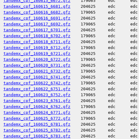
tandemx_cpf_160615_6672.gfz
179065
edc
edc
tandemx_cpf_160615_6681.gfz
204625
edc
edc
tandemx_cpf_160616_6682.gfz
179065
edc
edc
tandemx_cpf_160616_6691.gfz
204625
edc
edc
tandemx_cpf_160617_6692.gfz
179065
edc
edc
tandemx_cpf_160617_6701.gfz
204625
edc
edc
tandemx_cpf_160618_6702.gfz
179065
edc
edc
tandemx_cpf_160618_6711.gfz
204625
edc
edc
tandemx_cpf_160619_6712.gfz
179065
edc
edc
tandemx_cpf_160619_6721.gfz
204625
edc
edc
tandemx_cpf_160620_6722.gfz
179065
edc
edc
tandemx_cpf_160620_6731.gfz
204625
edc
edc
tandemx_cpf_160621_6732.gfz
179065
edc
edc
tandemx_cpf_160621_6741.gfz
204625
edc
edc
tandemx_cpf_160622_6742.gfz
179065
edc
edc
tandemx_cpf_160622_6751.gfz
204625
edc
edc
tandemx_cpf_160623_6752.gfz
179065
edc
edc
tandemx_cpf_160623_6761.gfz
204625
edc
edc
tandemx_cpf_160624_6762.gfz
179065
edc
edc
tandemx_cpf_160624_6771.gfz
204625
edc
edc
tandemx_cpf_160625_6772.gfz
179065
edc
edc
tandemx_cpf_160625_6781.gfz
204625
edc
edc
tandemx_cpf_160625_6782.gfz
204625
edc
edc
tandemx_cpf_160625_6783.gfz
204625
edc
edc