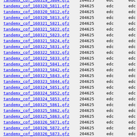
tandemx_cpf_160319_5804.gfz
204625
edc
edc
tandemx_cpf_160320_5811.gfz
204625
edc
edc
tandemx_cpf_160320_5812.gfz
204625
edc
edc
tandemx_cpf_160320_5813.gfz
204625
edc
edc
tandemx_cpf_160321_5821.gfz
204625
edc
edc
tandemx_cpf_160321_5822.gfz
204625
edc
edc
tandemx_cpf_160321_5823.gfz
204625
edc
edc
tandemx_cpf_160321_5824.gfz
204625
edc
edc
tandemx_cpf_160322_5831.gfz
204625
edc
edc
tandemx_cpf_160322_5832.gfz
204625
edc
edc
tandemx_cpf_160322_5833.gfz
204625
edc
edc
tandemx_cpf_160323_5841.gfz
204625
edc
edc
tandemx_cpf_160323_5842.gfz
204625
edc
edc
tandemx_cpf_160323_5843.gfz
204625
edc
edc
tandemx_cpf_160323_5844.gfz
204625
edc
edc
tandemx_cpf_160324_5851.gfz
204625
edc
edc
tandemx_cpf_160324_5852.gfz
204625
edc
edc
tandemx_cpf_160324_5853.gfz
204625
edc
edc
tandemx_cpf_160325_5861.gfz
204625
edc
edc
tandemx_cpf_160325_5862.gfz
204625
edc
edc
tandemx_cpf_160325_5863.gfz
204625
edc
edc
tandemx_cpf_160326_5871.gfz
204625
edc
edc
tandemx_cpf_160326_5872.gfz
204625
edc
edc
tandemx_cpf_160326_5873.gfz
204625
edc
edc