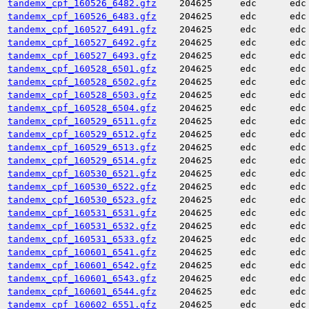
tandemx_cpf_160526_6482.gfz
204625
edc
edc
tandemx_cpf_160526_6483.gfz
204625
edc
edc
tandemx_cpf_160527_6491.gfz
204625
edc
edc
tandemx_cpf_160527_6492.gfz
204625
edc
edc
tandemx_cpf_160527_6493.gfz
204625
edc
edc
tandemx_cpf_160528_6501.gfz
204625
edc
edc
tandemx_cpf_160528_6502.gfz
204625
edc
edc
tandemx_cpf_160528_6503.gfz
204625
edc
edc
tandemx_cpf_160528_6504.gfz
204625
edc
edc
tandemx_cpf_160529_6511.gfz
204625
edc
edc
tandemx_cpf_160529_6512.gfz
204625
edc
edc
tandemx_cpf_160529_6513.gfz
204625
edc
edc
tandemx_cpf_160529_6514.gfz
204625
edc
edc
tandemx_cpf_160530_6521.gfz
204625
edc
edc
tandemx_cpf_160530_6522.gfz
204625
edc
edc
tandemx_cpf_160530_6523.gfz
204625
edc
edc
tandemx_cpf_160531_6531.gfz
204625
edc
edc
tandemx_cpf_160531_6532.gfz
204625
edc
edc
tandemx_cpf_160531_6533.gfz
204625
edc
edc
tandemx_cpf_160601_6541.gfz
204625
edc
edc
tandemx_cpf_160601_6542.gfz
204625
edc
edc
tandemx_cpf_160601_6543.gfz
204625
edc
edc
tandemx_cpf_160601_6544.gfz
204625
edc
edc
tandemx_cpf_160602_6551.gfz
204625
edc
edc