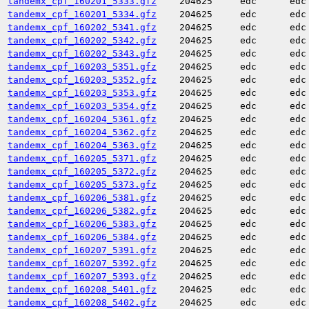
tandemx_cpf_160201_5333.gfz
204625
edc
edc
tandemx_cpf_160201_5334.gfz
204625
edc
edc
tandemx_cpf_160202_5341.gfz
204625
edc
edc
tandemx_cpf_160202_5342.gfz
204625
edc
edc
tandemx_cpf_160202_5343.gfz
204625
edc
edc
tandemx_cpf_160203_5351.gfz
204625
edc
edc
tandemx_cpf_160203_5352.gfz
204625
edc
edc
tandemx_cpf_160203_5353.gfz
204625
edc
edc
tandemx_cpf_160203_5354.gfz
204625
edc
edc
tandemx_cpf_160204_5361.gfz
204625
edc
edc
tandemx_cpf_160204_5362.gfz
204625
edc
edc
tandemx_cpf_160204_5363.gfz
204625
edc
edc
tandemx_cpf_160205_5371.gfz
204625
edc
edc
tandemx_cpf_160205_5372.gfz
204625
edc
edc
tandemx_cpf_160205_5373.gfz
204625
edc
edc
tandemx_cpf_160206_5381.gfz
204625
edc
edc
tandemx_cpf_160206_5382.gfz
204625
edc
edc
tandemx_cpf_160206_5383.gfz
204625
edc
edc
tandemx_cpf_160206_5384.gfz
204625
edc
edc
tandemx_cpf_160207_5391.gfz
204625
edc
edc
tandemx_cpf_160207_5392.gfz
204625
edc
edc
tandemx_cpf_160207_5393.gfz
204625
edc
edc
tandemx_cpf_160208_5401.gfz
204625
edc
edc
tandemx_cpf_160208_5402.gfz
204625
edc
edc