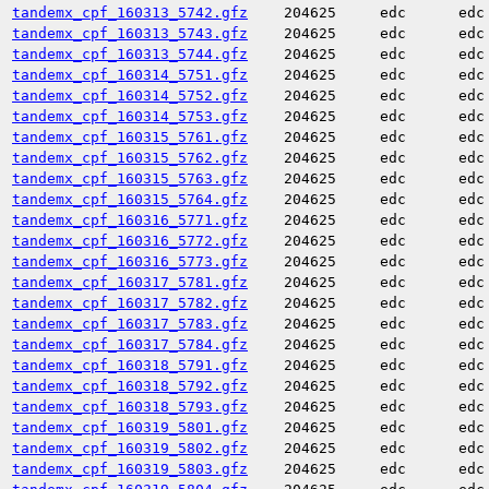
tandemx_cpf_160313_5742.gfz
204625
edc
edc
tandemx_cpf_160313_5743.gfz
204625
edc
edc
tandemx_cpf_160313_5744.gfz
204625
edc
edc
tandemx_cpf_160314_5751.gfz
204625
edc
edc
tandemx_cpf_160314_5752.gfz
204625
edc
edc
tandemx_cpf_160314_5753.gfz
204625
edc
edc
tandemx_cpf_160315_5761.gfz
204625
edc
edc
tandemx_cpf_160315_5762.gfz
204625
edc
edc
tandemx_cpf_160315_5763.gfz
204625
edc
edc
tandemx_cpf_160315_5764.gfz
204625
edc
edc
tandemx_cpf_160316_5771.gfz
204625
edc
edc
tandemx_cpf_160316_5772.gfz
204625
edc
edc
tandemx_cpf_160316_5773.gfz
204625
edc
edc
tandemx_cpf_160317_5781.gfz
204625
edc
edc
tandemx_cpf_160317_5782.gfz
204625
edc
edc
tandemx_cpf_160317_5783.gfz
204625
edc
edc
tandemx_cpf_160317_5784.gfz
204625
edc
edc
tandemx_cpf_160318_5791.gfz
204625
edc
edc
tandemx_cpf_160318_5792.gfz
204625
edc
edc
tandemx_cpf_160318_5793.gfz
204625
edc
edc
tandemx_cpf_160319_5801.gfz
204625
edc
edc
tandemx_cpf_160319_5802.gfz
204625
edc
edc
tandemx_cpf_160319_5803.gfz
204625
edc
edc