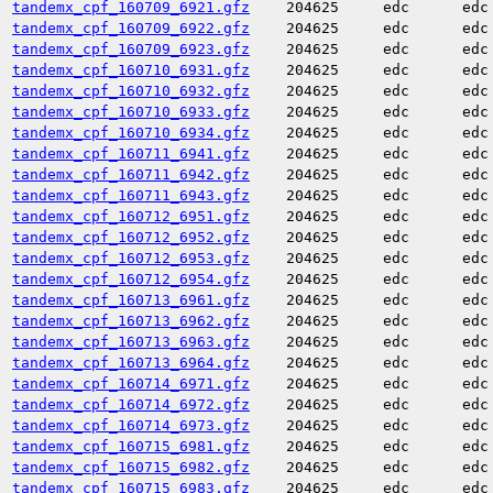
tandemx_cpf_160709_6921.gfz
204625
edc
edc
tandemx_cpf_160709_6922.gfz
204625
edc
edc
tandemx_cpf_160709_6923.gfz
204625
edc
edc
tandemx_cpf_160710_6931.gfz
204625
edc
edc
tandemx_cpf_160710_6932.gfz
204625
edc
edc
tandemx_cpf_160710_6933.gfz
204625
edc
edc
tandemx_cpf_160710_6934.gfz
204625
edc
edc
tandemx_cpf_160711_6941.gfz
204625
edc
edc
tandemx_cpf_160711_6942.gfz
204625
edc
edc
tandemx_cpf_160711_6943.gfz
204625
edc
edc
tandemx_cpf_160712_6951.gfz
204625
edc
edc
tandemx_cpf_160712_6952.gfz
204625
edc
edc
tandemx_cpf_160712_6953.gfz
204625
edc
edc
tandemx_cpf_160712_6954.gfz
204625
edc
edc
tandemx_cpf_160713_6961.gfz
204625
edc
edc
tandemx_cpf_160713_6962.gfz
204625
edc
edc
tandemx_cpf_160713_6963.gfz
204625
edc
edc
tandemx_cpf_160713_6964.gfz
204625
edc
edc
tandemx_cpf_160714_6971.gfz
204625
edc
edc
tandemx_cpf_160714_6972.gfz
204625
edc
edc
tandemx_cpf_160714_6973.gfz
204625
edc
edc
tandemx_cpf_160715_6981.gfz
204625
edc
edc
tandemx_cpf_160715_6982.gfz
204625
edc
edc
tandemx_cpf_160715_6983.gfz
204625
edc
edc