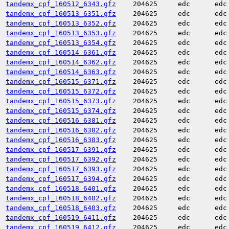
tandemx_cpf_160512_6343.gfz
204625
edc
edc
tandemx_cpf_160513_6351.gfz
204625
edc
edc
tandemx_cpf_160513_6352.gfz
204625
edc
edc
tandemx_cpf_160513_6353.gfz
204625
edc
edc
tandemx_cpf_160513_6354.gfz
204625
edc
edc
tandemx_cpf_160514_6361.gfz
204625
edc
edc
tandemx_cpf_160514_6362.gfz
204625
edc
edc
tandemx_cpf_160514_6363.gfz
204625
edc
edc
tandemx_cpf_160515_6371.gfz
204625
edc
edc
tandemx_cpf_160515_6372.gfz
204625
edc
edc
tandemx_cpf_160515_6373.gfz
204625
edc
edc
tandemx_cpf_160515_6374.gfz
204625
edc
edc
tandemx_cpf_160516_6381.gfz
204625
edc
edc
tandemx_cpf_160516_6382.gfz
204625
edc
edc
tandemx_cpf_160516_6383.gfz
204625
edc
edc
tandemx_cpf_160517_6391.gfz
204625
edc
edc
tandemx_cpf_160517_6392.gfz
204625
edc
edc
tandemx_cpf_160517_6393.gfz
204625
edc
edc
tandemx_cpf_160517_6394.gfz
204625
edc
edc
tandemx_cpf_160518_6401.gfz
204625
edc
edc
tandemx_cpf_160518_6402.gfz
204625
edc
edc
tandemx_cpf_160518_6403.gfz
204625
edc
edc
tandemx_cpf_160519_6411.gfz
204625
edc
edc
tandemx_cpf_160519_6412.gfz
204625
edc
edc