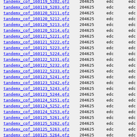
tandemx_cpf_160119_5202.gfz
204625
edc
edc
tandemx_cpf_160119_5203.gfz
204625
edc
edc
tandemx_cpf_160120_5211.gfz
204625
edc
edc
tandemx_cpf_160120_5212.gfz
204625
edc
edc
tandemx_cpf_160120_5213.gfz
204625
edc
edc
tandemx_cpf_160120_5214.gfz
204625
edc
edc
tandemx_cpf_160121_5221.gfz
204625
edc
edc
tandemx_cpf_160121_5222.gfz
204625
edc
edc
tandemx_cpf_160121_5223.gfz
204625
edc
edc
tandemx_cpf_160121_5224.gfz
204625
edc
edc
tandemx_cpf_160122_5231.gfz
204625
edc
edc
tandemx_cpf_160122_5232.gfz
204625
edc
edc
tandemx_cpf_160122_5233.gfz
204625
edc
edc
tandemx_cpf_160123_5241.gfz
204625
edc
edc
tandemx_cpf_160123_5242.gfz
204625
edc
edc
tandemx_cpf_160123_5243.gfz
204625
edc
edc
tandemx_cpf_160123_5244.gfz
204625
edc
edc
tandemx_cpf_160124_5251.gfz
204625
edc
edc
tandemx_cpf_160124_5252.gfz
204625
edc
edc
tandemx_cpf_160124_5253.gfz
204625
edc
edc
tandemx_cpf_160125_5261.gfz
204625
edc
edc
tandemx_cpf_160125_5262.gfz
204625
edc
edc
tandemx_cpf_160125_5263.gfz
204625
edc
edc
tandemx_cpf_160125_5264.gfz
204625
edc
edc