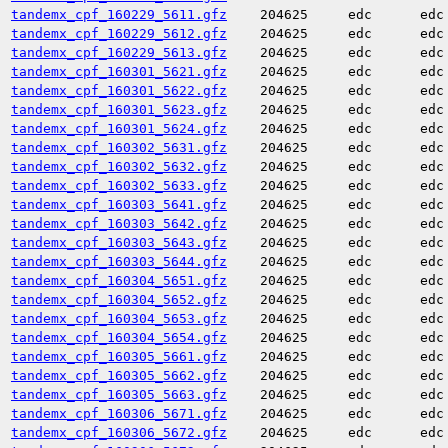
tandemx_cpf_160229_5611.gfz
204625
edc
edc
tandemx_cpf_160229_5612.gfz
204625
edc
edc
tandemx_cpf_160229_5613.gfz
204625
edc
edc
tandemx_cpf_160301_5621.gfz
204625
edc
edc
tandemx_cpf_160301_5622.gfz
204625
edc
edc
tandemx_cpf_160301_5623.gfz
204625
edc
edc
tandemx_cpf_160301_5624.gfz
204625
edc
edc
tandemx_cpf_160302_5631.gfz
204625
edc
edc
tandemx_cpf_160302_5632.gfz
204625
edc
edc
tandemx_cpf_160302_5633.gfz
204625
edc
edc
tandemx_cpf_160303_5641.gfz
204625
edc
edc
tandemx_cpf_160303_5642.gfz
204625
edc
edc
tandemx_cpf_160303_5643.gfz
204625
edc
edc
tandemx_cpf_160303_5644.gfz
204625
edc
edc
tandemx_cpf_160304_5651.gfz
204625
edc
edc
tandemx_cpf_160304_5652.gfz
204625
edc
edc
tandemx_cpf_160304_5653.gfz
204625
edc
edc
tandemx_cpf_160304_5654.gfz
204625
edc
edc
tandemx_cpf_160305_5661.gfz
204625
edc
edc
tandemx_cpf_160305_5662.gfz
204625
edc
edc
tandemx_cpf_160305_5663.gfz
204625
edc
edc
tandemx_cpf_160306_5671.gfz
204625
edc
edc
tandemx_cpf_160306_5672.gfz
204625
edc
edc