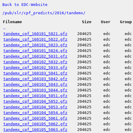
Back to EDC-Website
/
pub/
slr/
cpf_predicts/
2016/
tandemx/
Filename
Size
User
Group
..
tandemx_cpf_160101_5021.gfz
204625
edc
edc
tandemx_cpf_160101_5022.gfz
204625
edc
edc
tandemx_cpf_160101_5023.gfz
204625
edc
edc
tandemx_cpf_160101_5024.gfz
204625
edc
edc
tandemx_cpf_160102_5031.gfz
204625
edc
edc
tandemx_cpf_160102_5032.gfz
204625
edc
edc
tandemx_cpf_160102_5033.gfz
204625
edc
edc
tandemx_cpf_160103_5041.gfz
204625
edc
edc
tandemx_cpf_160103_5042.gfz
204625
edc
edc
tandemx_cpf_160103_5043.gfz
204625
edc
edc
tandemx_cpf_160103_5044.gfz
204625
edc
edc
tandemx_cpf_160104_5051.gfz
204625
edc
edc
tandemx_cpf_160104_5052.gfz
204625
edc
edc
tandemx_cpf_160104_5053.gfz
204625
edc
edc
tandemx_cpf_160104_5054.gfz
204625
edc
edc
tandemx_cpf_160105_5061.gfz
204625
edc
edc
tandemx_cpf_160105_5062.gfz
204625
edc
edc
tandemx_cpf_160105_5063.gfz
204625
edc
edc