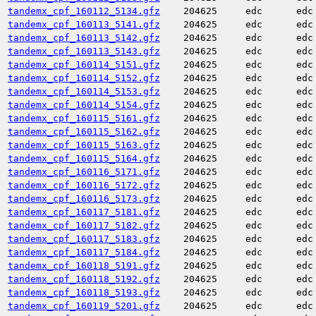
tandemx_cpf_160112_5134.gfz
204625
edc
edc
tandemx_cpf_160113_5141.gfz
204625
edc
edc
tandemx_cpf_160113_5142.gfz
204625
edc
edc
tandemx_cpf_160113_5143.gfz
204625
edc
edc
tandemx_cpf_160114_5151.gfz
204625
edc
edc
tandemx_cpf_160114_5152.gfz
204625
edc
edc
tandemx_cpf_160114_5153.gfz
204625
edc
edc
tandemx_cpf_160114_5154.gfz
204625
edc
edc
tandemx_cpf_160115_5161.gfz
204625
edc
edc
tandemx_cpf_160115_5162.gfz
204625
edc
edc
tandemx_cpf_160115_5163.gfz
204625
edc
edc
tandemx_cpf_160115_5164.gfz
204625
edc
edc
tandemx_cpf_160116_5171.gfz
204625
edc
edc
tandemx_cpf_160116_5172.gfz
204625
edc
edc
tandemx_cpf_160116_5173.gfz
204625
edc
edc
tandemx_cpf_160117_5181.gfz
204625
edc
edc
tandemx_cpf_160117_5182.gfz
204625
edc
edc
tandemx_cpf_160117_5183.gfz
204625
edc
edc
tandemx_cpf_160117_5184.gfz
204625
edc
edc
tandemx_cpf_160118_5191.gfz
204625
edc
edc
tandemx_cpf_160118_5192.gfz
204625
edc
edc
tandemx_cpf_160118_5193.gfz
204625
edc
edc
tandemx_cpf_160119_5201.gfz
204625
edc
edc