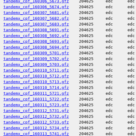
tandemx_cpf_160306_5673.gfz
204625
edc
edc
tandemx_cpf_160306_5674.gfz
204625
edc
edc
tandemx_cpf_160307_5681.gfz
204625
edc
edc
tandemx_cpf_160307_5682.gfz
204625
edc
edc
tandemx_cpf_160307_5683.gfz
204625
edc
edc
tandemx_cpf_160308_5691.gfz
204625
edc
edc
tandemx_cpf_160308_5692.gfz
204625
edc
edc
tandemx_cpf_160308_5693.gfz
204625
edc
edc
tandemx_cpf_160308_5694.gfz
204625
edc
edc
tandemx_cpf_160309_5701.gfz
204625
edc
edc
tandemx_cpf_160309_5702.gfz
204625
edc
edc
tandemx_cpf_160309_5703.gfz
204625
edc
edc
tandemx_cpf_160310_5711.gfz
204625
edc
edc
tandemx_cpf_160310_5712.gfz
204625
edc
edc
tandemx_cpf_160310_5713.gfz
204625
edc
edc
tandemx_cpf_160310_5714.gfz
204625
edc
edc
tandemx_cpf_160311_5721.gfz
204625
edc
edc
tandemx_cpf_160311_5722.gfz
204625
edc
edc
tandemx_cpf_160311_5723.gfz
204625
edc
edc
tandemx_cpf_160312_5731.gfz
204625
edc
edc
tandemx_cpf_160312_5732.gfz
204625
edc
edc
tandemx_cpf_160312_5733.gfz
204625
edc
edc
tandemx_cpf_160312_5734.gfz
204625
edc
edc
tandemx_cpf_160313_5741.gfz
204625
edc
edc