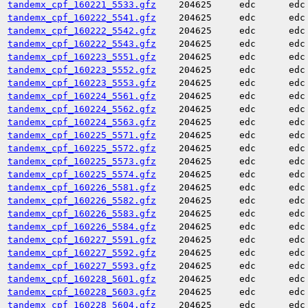
tandemx_cpf_160221_5533.gfz
204625
edc
edc
tandemx_cpf_160222_5541.gfz
204625
edc
edc
tandemx_cpf_160222_5542.gfz
204625
edc
edc
tandemx_cpf_160222_5543.gfz
204625
edc
edc
tandemx_cpf_160223_5551.gfz
204625
edc
edc
tandemx_cpf_160223_5552.gfz
204625
edc
edc
tandemx_cpf_160223_5553.gfz
204625
edc
edc
tandemx_cpf_160224_5561.gfz
204625
edc
edc
tandemx_cpf_160224_5562.gfz
204625
edc
edc
tandemx_cpf_160224_5563.gfz
204625
edc
edc
tandemx_cpf_160225_5571.gfz
204625
edc
edc
tandemx_cpf_160225_5572.gfz
204625
edc
edc
tandemx_cpf_160225_5573.gfz
204625
edc
edc
tandemx_cpf_160225_5574.gfz
204625
edc
edc
tandemx_cpf_160226_5581.gfz
204625
edc
edc
tandemx_cpf_160226_5582.gfz
204625
edc
edc
tandemx_cpf_160226_5583.gfz
204625
edc
edc
tandemx_cpf_160226_5584.gfz
204625
edc
edc
tandemx_cpf_160227_5591.gfz
204625
edc
edc
tandemx_cpf_160227_5592.gfz
204625
edc
edc
tandemx_cpf_160227_5593.gfz
204625
edc
edc
tandemx_cpf_160228_5601.gfz
204625
edc
edc
tandemx_cpf_160228_5603.gfz
204625
edc
edc
tandemx_cpf_160228_5604.gfz
204625
edc
edc