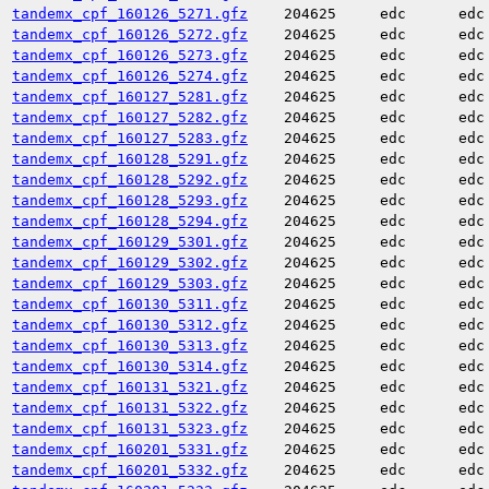
tandemx_cpf_160126_5271.gfz
204625
edc
edc
tandemx_cpf_160126_5272.gfz
204625
edc
edc
tandemx_cpf_160126_5273.gfz
204625
edc
edc
tandemx_cpf_160126_5274.gfz
204625
edc
edc
tandemx_cpf_160127_5281.gfz
204625
edc
edc
tandemx_cpf_160127_5282.gfz
204625
edc
edc
tandemx_cpf_160127_5283.gfz
204625
edc
edc
tandemx_cpf_160128_5291.gfz
204625
edc
edc
tandemx_cpf_160128_5292.gfz
204625
edc
edc
tandemx_cpf_160128_5293.gfz
204625
edc
edc
tandemx_cpf_160128_5294.gfz
204625
edc
edc
tandemx_cpf_160129_5301.gfz
204625
edc
edc
tandemx_cpf_160129_5302.gfz
204625
edc
edc
tandemx_cpf_160129_5303.gfz
204625
edc
edc
tandemx_cpf_160130_5311.gfz
204625
edc
edc
tandemx_cpf_160130_5312.gfz
204625
edc
edc
tandemx_cpf_160130_5313.gfz
204625
edc
edc
tandemx_cpf_160130_5314.gfz
204625
edc
edc
tandemx_cpf_160131_5321.gfz
204625
edc
edc
tandemx_cpf_160131_5322.gfz
204625
edc
edc
tandemx_cpf_160131_5323.gfz
204625
edc
edc
tandemx_cpf_160201_5331.gfz
204625
edc
edc
tandemx_cpf_160201_5332.gfz
204625
edc
edc