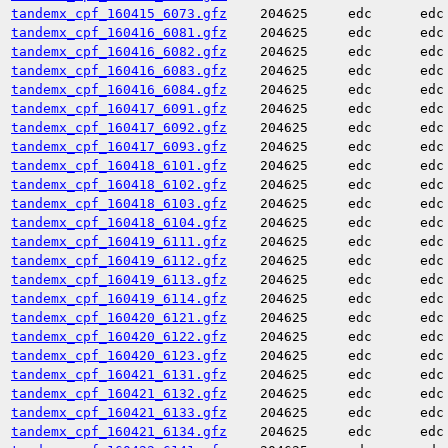
tandemx_cpf_160415_6073.gfz
204625
edc
edc
tandemx_cpf_160416_6081.gfz
204625
edc
edc
tandemx_cpf_160416_6082.gfz
204625
edc
edc
tandemx_cpf_160416_6083.gfz
204625
edc
edc
tandemx_cpf_160416_6084.gfz
204625
edc
edc
tandemx_cpf_160417_6091.gfz
204625
edc
edc
tandemx_cpf_160417_6092.gfz
204625
edc
edc
tandemx_cpf_160417_6093.gfz
204625
edc
edc
tandemx_cpf_160418_6101.gfz
204625
edc
edc
tandemx_cpf_160418_6102.gfz
204625
edc
edc
tandemx_cpf_160418_6103.gfz
204625
edc
edc
tandemx_cpf_160418_6104.gfz
204625
edc
edc
tandemx_cpf_160419_6111.gfz
204625
edc
edc
tandemx_cpf_160419_6112.gfz
204625
edc
edc
tandemx_cpf_160419_6113.gfz
204625
edc
edc
tandemx_cpf_160419_6114.gfz
204625
edc
edc
tandemx_cpf_160420_6121.gfz
204625
edc
edc
tandemx_cpf_160420_6122.gfz
204625
edc
edc
tandemx_cpf_160420_6123.gfz
204625
edc
edc
tandemx_cpf_160421_6131.gfz
204625
edc
edc
tandemx_cpf_160421_6132.gfz
204625
edc
edc
tandemx_cpf_160421_6133.gfz
204625
edc
edc
tandemx_cpf_160421_6134.gfz
204625
edc
edc