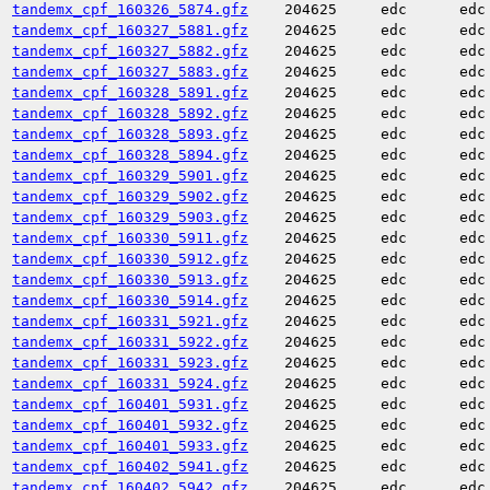
tandemx_cpf_160326_5874.gfz
204625
edc
edc
tandemx_cpf_160327_5881.gfz
204625
edc
edc
tandemx_cpf_160327_5882.gfz
204625
edc
edc
tandemx_cpf_160327_5883.gfz
204625
edc
edc
tandemx_cpf_160328_5891.gfz
204625
edc
edc
tandemx_cpf_160328_5892.gfz
204625
edc
edc
tandemx_cpf_160328_5893.gfz
204625
edc
edc
tandemx_cpf_160328_5894.gfz
204625
edc
edc
tandemx_cpf_160329_5901.gfz
204625
edc
edc
tandemx_cpf_160329_5902.gfz
204625
edc
edc
tandemx_cpf_160329_5903.gfz
204625
edc
edc
tandemx_cpf_160330_5911.gfz
204625
edc
edc
tandemx_cpf_160330_5912.gfz
204625
edc
edc
tandemx_cpf_160330_5913.gfz
204625
edc
edc
tandemx_cpf_160330_5914.gfz
204625
edc
edc
tandemx_cpf_160331_5921.gfz
204625
edc
edc
tandemx_cpf_160331_5922.gfz
204625
edc
edc
tandemx_cpf_160331_5923.gfz
204625
edc
edc
tandemx_cpf_160331_5924.gfz
204625
edc
edc
tandemx_cpf_160401_5931.gfz
204625
edc
edc
tandemx_cpf_160401_5932.gfz
204625
edc
edc
tandemx_cpf_160401_5933.gfz
204625
edc
edc
tandemx_cpf_160402_5941.gfz
204625
edc
edc
tandemx_cpf_160402_5942.gfz
204625
edc
edc