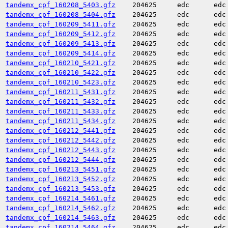
tandemx_cpf_160208_5403.gfz
204625
edc
edc
tandemx_cpf_160208_5404.gfz
204625
edc
edc
tandemx_cpf_160209_5411.gfz
204625
edc
edc
tandemx_cpf_160209_5412.gfz
204625
edc
edc
tandemx_cpf_160209_5413.gfz
204625
edc
edc
tandemx_cpf_160209_5414.gfz
204625
edc
edc
tandemx_cpf_160210_5421.gfz
204625
edc
edc
tandemx_cpf_160210_5422.gfz
204625
edc
edc
tandemx_cpf_160210_5423.gfz
204625
edc
edc
tandemx_cpf_160211_5431.gfz
204625
edc
edc
tandemx_cpf_160211_5432.gfz
204625
edc
edc
tandemx_cpf_160211_5433.gfz
204625
edc
edc
tandemx_cpf_160211_5434.gfz
204625
edc
edc
tandemx_cpf_160212_5441.gfz
204625
edc
edc
tandemx_cpf_160212_5442.gfz
204625
edc
edc
tandemx_cpf_160212_5443.gfz
204625
edc
edc
tandemx_cpf_160212_5444.gfz
204625
edc
edc
tandemx_cpf_160213_5451.gfz
204625
edc
edc
tandemx_cpf_160213_5452.gfz
204625
edc
edc
tandemx_cpf_160213_5453.gfz
204625
edc
edc
tandemx_cpf_160214_5461.gfz
204625
edc
edc
tandemx_cpf_160214_5462.gfz
204625
edc
edc
tandemx_cpf_160214_5463.gfz
204625
edc
edc
tandemx_cpf_160214_5464.gfz
204625
edc
edc