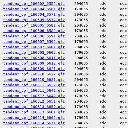
tandemx_cpf_160602_6552.gfz
204625
edc
edc
tandemx_cpf_160604_6561.gfz
179065
edc
edc
tandemx_cpf_160604_6571.gfz
204625
edc
edc
tandemx_cpf_160605_6572.gfz
179065
edc
edc
tandemx_cpf_160605_6581.gfz
204625
edc
edc
tandemx_cpf_160606_6582.gfz
179065
edc
edc
tandemx_cpf_160606_6591.gfz
204625
edc
edc
tandemx_cpf_160607_6592.gfz
179065
edc
edc
tandemx_cpf_160607_6601.gfz
204625
edc
edc
tandemx_cpf_160608_6602.gfz
179065
edc
edc
tandemx_cpf_160608_6611.gfz
204625
edc
edc
tandemx_cpf_160609_6612.gfz
179065
edc
edc
tandemx_cpf_160609_6621.gfz
204625
edc
edc
tandemx_cpf_160610_6622.gfz
179065
edc
edc
tandemx_cpf_160610_6631.gfz
204625
edc
edc
tandemx_cpf_160611_6632.gfz
179065
edc
edc
tandemx_cpf_160611_6641.gfz
204625
edc
edc
tandemx_cpf_160612_6642.gfz
179065
edc
edc
tandemx_cpf_160612_6651.gfz
204625
edc
edc
tandemx_cpf_160613_6652.gfz
179065
edc
edc
tandemx_cpf_160613_6661.gfz
204625
edc
edc
tandemx_cpf_160614_6662.gfz
179065
edc
edc
tandemx_cpf_160614_6671.gfz
204625
edc
edc