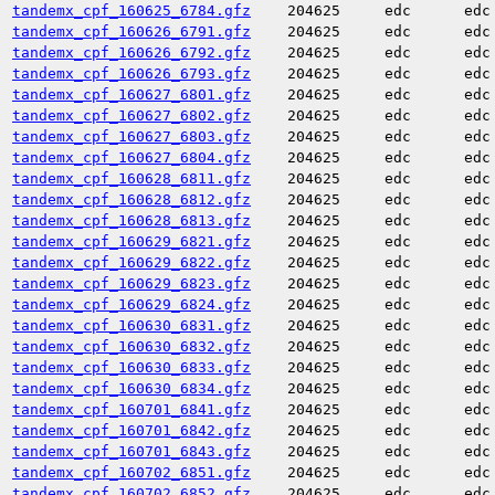
tandemx_cpf_160625_6784.gfz
204625
edc
edc
tandemx_cpf_160626_6791.gfz
204625
edc
edc
tandemx_cpf_160626_6792.gfz
204625
edc
edc
tandemx_cpf_160626_6793.gfz
204625
edc
edc
tandemx_cpf_160627_6801.gfz
204625
edc
edc
tandemx_cpf_160627_6802.gfz
204625
edc
edc
tandemx_cpf_160627_6803.gfz
204625
edc
edc
tandemx_cpf_160627_6804.gfz
204625
edc
edc
tandemx_cpf_160628_6811.gfz
204625
edc
edc
tandemx_cpf_160628_6812.gfz
204625
edc
edc
tandemx_cpf_160628_6813.gfz
204625
edc
edc
tandemx_cpf_160629_6821.gfz
204625
edc
edc
tandemx_cpf_160629_6822.gfz
204625
edc
edc
tandemx_cpf_160629_6823.gfz
204625
edc
edc
tandemx_cpf_160629_6824.gfz
204625
edc
edc
tandemx_cpf_160630_6831.gfz
204625
edc
edc
tandemx_cpf_160630_6832.gfz
204625
edc
edc
tandemx_cpf_160630_6833.gfz
204625
edc
edc
tandemx_cpf_160630_6834.gfz
204625
edc
edc
tandemx_cpf_160701_6841.gfz
204625
edc
edc
tandemx_cpf_160701_6842.gfz
204625
edc
edc
tandemx_cpf_160701_6843.gfz
204625
edc
edc
tandemx_cpf_160702_6851.gfz
204625
edc
edc
tandemx_cpf_160702_6852.gfz
204625
edc
edc