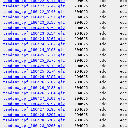
tandemx_cpf_160422_6141.gfz
204625
edc
edc
tandemx_cpf_160422_6142.gfz
204625
edc
edc
tandemx_cpf_160422_6143.gfz
204625
edc
edc
tandemx_cpf_160423_6151.gfz
204625
edc
edc
tandemx_cpf_160423_6152.gfz
204625
edc
edc
tandemx_cpf_160423_6153.gfz
204625
edc
edc
tandemx_cpf_160423_6154.gfz
204625
edc
edc
tandemx_cpf_160424_6161.gfz
204625
edc
edc
tandemx_cpf_160424_6162.gfz
204625
edc
edc
tandemx_cpf_160424_6163.gfz
204625
edc
edc
tandemx_cpf_160425_6171.gfz
204625
edc
edc
tandemx_cpf_160425_6172.gfz
204625
edc
edc
tandemx_cpf_160425_6173.gfz
204625
edc
edc
tandemx_cpf_160425_6174.gfz
204625
edc
edc
tandemx_cpf_160426_6181.gfz
204625
edc
edc
tandemx_cpf_160426_6182.gfz
204625
edc
edc
tandemx_cpf_160426_6183.gfz
204625
edc
edc
tandemx_cpf_160426_6184.gfz
204625
edc
edc
tandemx_cpf_160427_6191.gfz
204625
edc
edc
tandemx_cpf_160427_6192.gfz
204625
edc
edc
tandemx_cpf_160427_6193.gfz
204625
edc
edc
tandemx_cpf_160428_6201.gfz
204625
edc
edc
tandemx_cpf_160428_6202.gfz
204625
edc
edc
tandemx_cpf_160428_6203.gfz
204625
edc
edc