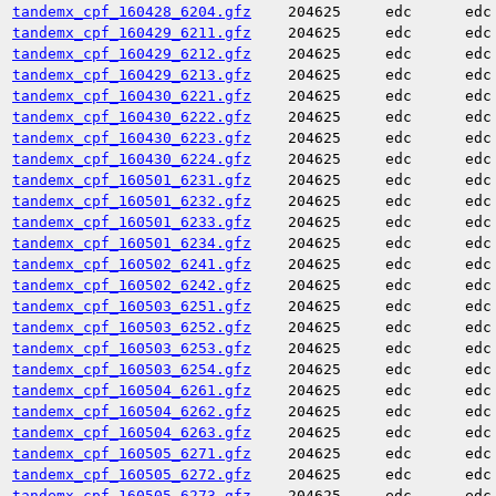
tandemx_cpf_160428_6204.gfz
204625
edc
edc
tandemx_cpf_160429_6211.gfz
204625
edc
edc
tandemx_cpf_160429_6212.gfz
204625
edc
edc
tandemx_cpf_160429_6213.gfz
204625
edc
edc
tandemx_cpf_160430_6221.gfz
204625
edc
edc
tandemx_cpf_160430_6222.gfz
204625
edc
edc
tandemx_cpf_160430_6223.gfz
204625
edc
edc
tandemx_cpf_160430_6224.gfz
204625
edc
edc
tandemx_cpf_160501_6231.gfz
204625
edc
edc
tandemx_cpf_160501_6232.gfz
204625
edc
edc
tandemx_cpf_160501_6233.gfz
204625
edc
edc
tandemx_cpf_160501_6234.gfz
204625
edc
edc
tandemx_cpf_160502_6241.gfz
204625
edc
edc
tandemx_cpf_160502_6242.gfz
204625
edc
edc
tandemx_cpf_160503_6251.gfz
204625
edc
edc
tandemx_cpf_160503_6252.gfz
204625
edc
edc
tandemx_cpf_160503_6253.gfz
204625
edc
edc
tandemx_cpf_160503_6254.gfz
204625
edc
edc
tandemx_cpf_160504_6261.gfz
204625
edc
edc
tandemx_cpf_160504_6262.gfz
204625
edc
edc
tandemx_cpf_160504_6263.gfz
204625
edc
edc
tandemx_cpf_160505_6271.gfz
204625
edc
edc
tandemx_cpf_160505_6272.gfz
204625
edc
edc
tandemx_cpf_160505_6273.gfz
204625
edc
edc