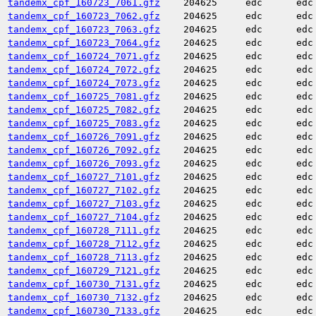
tandemx_cpf_160723_7061.gfz
204625
edc
edc
tandemx_cpf_160723_7062.gfz
204625
edc
edc
tandemx_cpf_160723_7063.gfz
204625
edc
edc
tandemx_cpf_160723_7064.gfz
204625
edc
edc
tandemx_cpf_160724_7071.gfz
204625
edc
edc
tandemx_cpf_160724_7072.gfz
204625
edc
edc
tandemx_cpf_160724_7073.gfz
204625
edc
edc
tandemx_cpf_160725_7081.gfz
204625
edc
edc
tandemx_cpf_160725_7082.gfz
204625
edc
edc
tandemx_cpf_160725_7083.gfz
204625
edc
edc
tandemx_cpf_160726_7091.gfz
204625
edc
edc
tandemx_cpf_160726_7092.gfz
204625
edc
edc
tandemx_cpf_160726_7093.gfz
204625
edc
edc
tandemx_cpf_160727_7101.gfz
204625
edc
edc
tandemx_cpf_160727_7102.gfz
204625
edc
edc
tandemx_cpf_160727_7103.gfz
204625
edc
edc
tandemx_cpf_160727_7104.gfz
204625
edc
edc
tandemx_cpf_160728_7111.gfz
204625
edc
edc
tandemx_cpf_160728_7112.gfz
204625
edc
edc
tandemx_cpf_160728_7113.gfz
204625
edc
edc
tandemx_cpf_160729_7121.gfz
204625
edc
edc
tandemx_cpf_160730_7131.gfz
204625
edc
edc
tandemx_cpf_160730_7132.gfz
204625
edc
edc
tandemx_cpf_160730_7133.gfz
204625
edc
edc