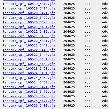
tandemx_cpf_160519_6413.gfz
204625
edc
edc
tandemx_cpf_160519_6414.gfz
204625
edc
edc
tandemx_cpf_160520_6421.gfz
204625
edc
edc
tandemx_cpf_160520_6422.gfz
204625
edc
edc
tandemx_cpf_160520_6423.gfz
204625
edc
edc
tandemx_cpf_160521_6431.gfz
204625
edc
edc
tandemx_cpf_160521_6432.gfz
204625
edc
edc
tandemx_cpf_160521_6433.gfz
204625
edc
edc
tandemx_cpf_160522_6441.gfz
204625
edc
edc
tandemx_cpf_160522_6442.gfz
204625
edc
edc
tandemx_cpf_160522_6443.gfz
204625
edc
edc
tandemx_cpf_160522_6444.gfz
204625
edc
edc
tandemx_cpf_160523_6451.gfz
204625
edc
edc
tandemx_cpf_160523_6452.gfz
204625
edc
edc
tandemx_cpf_160523_6453.gfz
204625
edc
edc
tandemx_cpf_160524_6461.gfz
204625
edc
edc
tandemx_cpf_160524_6462.gfz
204625
edc
edc
tandemx_cpf_160524_6463.gfz
204625
edc
edc
tandemx_cpf_160525_6471.gfz
204625
edc
edc
tandemx_cpf_160525_6472.gfz
204625
edc
edc
tandemx_cpf_160525_6473.gfz
204625
edc
edc
tandemx_cpf_160525_6474.gfz
204625
edc
edc
tandemx_cpf_160526_6481.gfz
204625
edc
edc