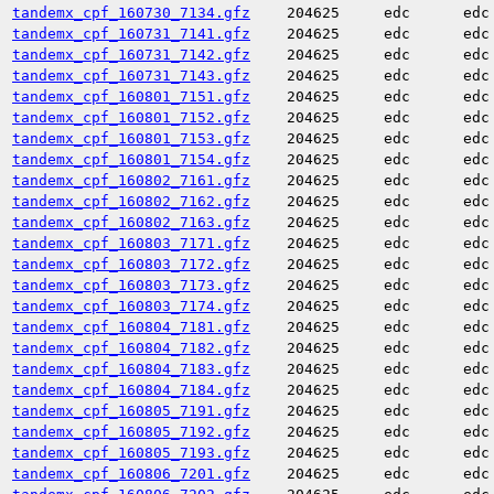
tandemx_cpf_160730_7134.gfz
204625
edc
edc
tandemx_cpf_160731_7141.gfz
204625
edc
edc
tandemx_cpf_160731_7142.gfz
204625
edc
edc
tandemx_cpf_160731_7143.gfz
204625
edc
edc
tandemx_cpf_160801_7151.gfz
204625
edc
edc
tandemx_cpf_160801_7152.gfz
204625
edc
edc
tandemx_cpf_160801_7153.gfz
204625
edc
edc
tandemx_cpf_160801_7154.gfz
204625
edc
edc
tandemx_cpf_160802_7161.gfz
204625
edc
edc
tandemx_cpf_160802_7162.gfz
204625
edc
edc
tandemx_cpf_160802_7163.gfz
204625
edc
edc
tandemx_cpf_160803_7171.gfz
204625
edc
edc
tandemx_cpf_160803_7172.gfz
204625
edc
edc
tandemx_cpf_160803_7173.gfz
204625
edc
edc
tandemx_cpf_160803_7174.gfz
204625
edc
edc
tandemx_cpf_160804_7181.gfz
204625
edc
edc
tandemx_cpf_160804_7182.gfz
204625
edc
edc
tandemx_cpf_160804_7183.gfz
204625
edc
edc
tandemx_cpf_160804_7184.gfz
204625
edc
edc
tandemx_cpf_160805_7191.gfz
204625
edc
edc
tandemx_cpf_160805_7192.gfz
204625
edc
edc
tandemx_cpf_160805_7193.gfz
204625
edc
edc
tandemx_cpf_160806_7201.gfz
204625
edc
edc