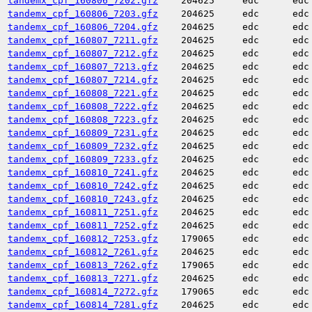
tandemx_cpf_160806_7202.gfz
204625
edc
edc
tandemx_cpf_160806_7203.gfz
204625
edc
edc
tandemx_cpf_160806_7204.gfz
204625
edc
edc
tandemx_cpf_160807_7211.gfz
204625
edc
edc
tandemx_cpf_160807_7212.gfz
204625
edc
edc
tandemx_cpf_160807_7213.gfz
204625
edc
edc
tandemx_cpf_160807_7214.gfz
204625
edc
edc
tandemx_cpf_160808_7221.gfz
204625
edc
edc
tandemx_cpf_160808_7222.gfz
204625
edc
edc
tandemx_cpf_160808_7223.gfz
204625
edc
edc
tandemx_cpf_160809_7231.gfz
204625
edc
edc
tandemx_cpf_160809_7232.gfz
204625
edc
edc
tandemx_cpf_160809_7233.gfz
204625
edc
edc
tandemx_cpf_160810_7241.gfz
204625
edc
edc
tandemx_cpf_160810_7242.gfz
204625
edc
edc
tandemx_cpf_160810_7243.gfz
204625
edc
edc
tandemx_cpf_160811_7251.gfz
204625
edc
edc
tandemx_cpf_160811_7252.gfz
204625
edc
edc
tandemx_cpf_160812_7253.gfz
179065
edc
edc
tandemx_cpf_160812_7261.gfz
204625
edc
edc
tandemx_cpf_160813_7262.gfz
179065
edc
edc
tandemx_cpf_160813_7271.gfz
204625
edc
edc
tandemx_cpf_160814_7272.gfz
179065
edc
edc
tandemx_cpf_160814_7281.gfz
204625
edc
edc