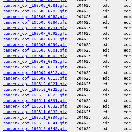
tandemx_cpf_160506_6281.gfz
204625
edc
edc
tandemx_cpf_160506_6282.gfz
204625
edc
edc
tandemx_cpf_160506_6283.gfz
204625
edc
edc
tandemx_cpf_160506_6284.gfz
204625
edc
edc
tandemx_cpf_160507_6291.gfz
204625
edc
edc
tandemx_cpf_160507_6292.gfz
204625
edc
edc
tandemx_cpf_160507_6293.gfz
204625
edc
edc
tandemx_cpf_160507_6294.gfz
204625
edc
edc
tandemx_cpf_160508_6301.gfz
204625
edc
edc
tandemx_cpf_160508_6302.gfz
204625
edc
edc
tandemx_cpf_160508_6303.gfz
204625
edc
edc
tandemx_cpf_160509_6311.gfz
204625
edc
edc
tandemx_cpf_160509_6312.gfz
204625
edc
edc
tandemx_cpf_160509_6313.gfz
204625
edc
edc
tandemx_cpf_160510_6321.gfz
204625
edc
edc
tandemx_cpf_160510_6322.gfz
204625
edc
edc
tandemx_cpf_160510_6323.gfz
204625
edc
edc
tandemx_cpf_160511_6331.gfz
204625
edc
edc
tandemx_cpf_160511_6332.gfz
204625
edc
edc
tandemx_cpf_160511_6333.gfz
204625
edc
edc
tandemx_cpf_160511_6334.gfz
204625
edc
edc
tandemx_cpf_160512_6341.gfz
204625
edc
edc
tandemx_cpf_160512_6342.gfz
204625
edc
edc