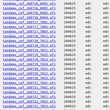
tandemx_cpf_160716_6991.gfz
204625
edc
edc
tandemx_cpf_160716_6992.gfz
204625
edc
edc
tandemx_cpf_160716_6993.gfz
204625
edc
edc
tandemx_cpf_160716_6994.gfz
204625
edc
edc
tandemx_cpf_160717_7001.gfz
204625
edc
edc
tandemx_cpf_160717_7002.gfz
204625
edc
edc
tandemx_cpf_160717_7003.gfz
204625
edc
edc
tandemx_cpf_160718_7011.gfz
204625
edc
edc
tandemx_cpf_160718_7012.gfz
204625
edc
edc
tandemx_cpf_160718_7013.gfz
204625
edc
edc
tandemx_cpf_160719_7021.gfz
204625
edc
edc
tandemx_cpf_160719_7022.gfz
204625
edc
edc
tandemx_cpf_160719_7023.gfz
204625
edc
edc
tandemx_cpf_160719_7024.gfz
204625
edc
edc
tandemx_cpf_160720_7031.gfz
204625
edc
edc
tandemx_cpf_160720_7032.gfz
204625
edc
edc
tandemx_cpf_160720_7033.gfz
204625
edc
edc
tandemx_cpf_160721_7041.gfz
204625
edc
edc
tandemx_cpf_160721_7042.gfz
204625
edc
edc
tandemx_cpf_160721_7043.gfz
204625
edc
edc
tandemx_cpf_160722_7051.gfz
204625
edc
edc
tandemx_cpf_160722_7052.gfz
204625
edc
edc
tandemx_cpf_160722_7053.gfz
204625
edc
edc