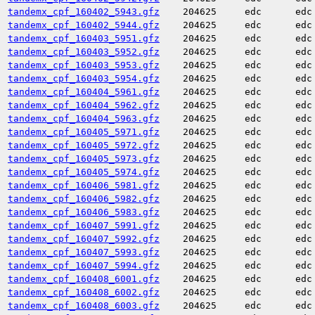
tandemx_cpf_160402_5943.gfz
204625
edc
edc
tandemx_cpf_160402_5944.gfz
204625
edc
edc
tandemx_cpf_160403_5951.gfz
204625
edc
edc
tandemx_cpf_160403_5952.gfz
204625
edc
edc
tandemx_cpf_160403_5953.gfz
204625
edc
edc
tandemx_cpf_160403_5954.gfz
204625
edc
edc
tandemx_cpf_160404_5961.gfz
204625
edc
edc
tandemx_cpf_160404_5962.gfz
204625
edc
edc
tandemx_cpf_160404_5963.gfz
204625
edc
edc
tandemx_cpf_160405_5971.gfz
204625
edc
edc
tandemx_cpf_160405_5972.gfz
204625
edc
edc
tandemx_cpf_160405_5973.gfz
204625
edc
edc
tandemx_cpf_160405_5974.gfz
204625
edc
edc
tandemx_cpf_160406_5981.gfz
204625
edc
edc
tandemx_cpf_160406_5982.gfz
204625
edc
edc
tandemx_cpf_160406_5983.gfz
204625
edc
edc
tandemx_cpf_160407_5991.gfz
204625
edc
edc
tandemx_cpf_160407_5992.gfz
204625
edc
edc
tandemx_cpf_160407_5993.gfz
204625
edc
edc
tandemx_cpf_160407_5994.gfz
204625
edc
edc
tandemx_cpf_160408_6001.gfz
204625
edc
edc
tandemx_cpf_160408_6002.gfz
204625
edc
edc
tandemx_cpf_160408_6003.gfz
204625
edc
edc