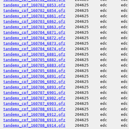
tandemx_cpf_160702_6853.gfz
204625
edc
edc
tandemx_cpf_160702_6854.gfz
204625
edc
edc
tandemx_cpf_160703_6861.gfz
204625
edc
edc
tandemx_cpf_160703_6862.gfz
204625
edc
edc
tandemx_cpf_160703_6863.gfz
204625
edc
edc
tandemx_cpf_160704_6871.gfz
204625
edc
edc
tandemx_cpf_160704_6872.gfz
204625
edc
edc
tandemx_cpf_160704_6873.gfz
204625
edc
edc
tandemx_cpf_160704_6874.gfz
204625
edc
edc
tandemx_cpf_160705_6881.gfz
204625
edc
edc
tandemx_cpf_160705_6882.gfz
204625
edc
edc
tandemx_cpf_160705_6883.gfz
204625
edc
edc
tandemx_cpf_160705_6884.gfz
204625
edc
edc
tandemx_cpf_160706_6891.gfz
204625
edc
edc
tandemx_cpf_160706_6892.gfz
204625
edc
edc
tandemx_cpf_160706_6893.gfz
204625
edc
edc
tandemx_cpf_160707_6901.gfz
204625
edc
edc
tandemx_cpf_160707_6902.gfz
204625
edc
edc
tandemx_cpf_160707_6903.gfz
204625
edc
edc
tandemx_cpf_160708_6911.gfz
204625
edc
edc
tandemx_cpf_160708_6912.gfz
204625
edc
edc
tandemx_cpf_160708_6913.gfz
204625
edc
edc
tandemx_cpf_160708_6914.gfz
204625
edc
edc