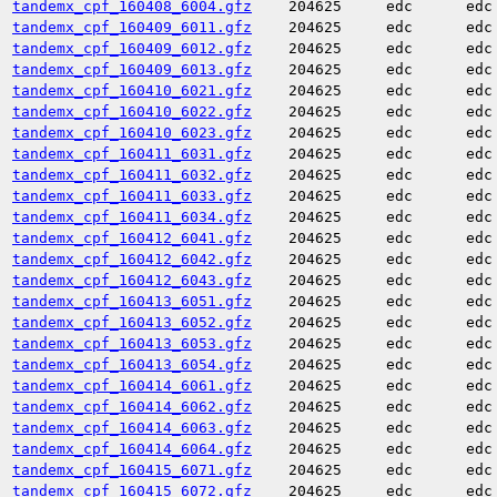
tandemx_cpf_160408_6004.gfz
204625
edc
edc
tandemx_cpf_160409_6011.gfz
204625
edc
edc
tandemx_cpf_160409_6012.gfz
204625
edc
edc
tandemx_cpf_160409_6013.gfz
204625
edc
edc
tandemx_cpf_160410_6021.gfz
204625
edc
edc
tandemx_cpf_160410_6022.gfz
204625
edc
edc
tandemx_cpf_160410_6023.gfz
204625
edc
edc
tandemx_cpf_160411_6031.gfz
204625
edc
edc
tandemx_cpf_160411_6032.gfz
204625
edc
edc
tandemx_cpf_160411_6033.gfz
204625
edc
edc
tandemx_cpf_160411_6034.gfz
204625
edc
edc
tandemx_cpf_160412_6041.gfz
204625
edc
edc
tandemx_cpf_160412_6042.gfz
204625
edc
edc
tandemx_cpf_160412_6043.gfz
204625
edc
edc
tandemx_cpf_160413_6051.gfz
204625
edc
edc
tandemx_cpf_160413_6052.gfz
204625
edc
edc
tandemx_cpf_160413_6053.gfz
204625
edc
edc
tandemx_cpf_160413_6054.gfz
204625
edc
edc
tandemx_cpf_160414_6061.gfz
204625
edc
edc
tandemx_cpf_160414_6062.gfz
204625
edc
edc
tandemx_cpf_160414_6063.gfz
204625
edc
edc
tandemx_cpf_160414_6064.gfz
204625
edc
edc
tandemx_cpf_160415_6071.gfz
204625
edc
edc
tandemx_cpf_160415_6072.gfz
204625
edc
edc