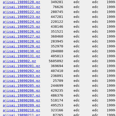
ajisai.19890120.gz
349281
edc
edc
1999
ajisai.19890121.gz
76626
edc
edc
1999
ajisai.19890122.gz
280745
edc
edc
1999
ajisai.19890123.gz
447281
edc
edc
1999
ajisai.19890124.gz
220122
edc
edc
1999
ajisai.19890125.gz
438146
edc
edc
1999
ajisai.19890126.gz
351521
edc
edc
1999
ajisai.19890127.gz
360460
edc
edc
1999
ajisai.19890128.gz
283945
edc
edc
1999
ajisai.19890129.gz
352970
edc
edc
1999
ajisai.19890130.gz
204080
edc
edc
1999
ajisai.19890131.gz
405013
edc
edc
1999
ajisai.198902.gz
5605092
edc
edc
1999
ajisai.19890201.gz
369694
edc
edc
1999
ajisai.19890202.gz
407410
edc
edc
1999
ajisai.19890203.gz
236091
edc
edc
1999
ajisai.19890204.gz
25709
edc
edc
1999
ajisai.19890205.gz
244699
edc
edc
1999
ajisai.19890206.gz
429235
edc
edc
1999
ajisai.19890207.gz
486376
edc
edc
1999
ajisai.19890208.gz
510174
edc
edc
1999
ajisai.19890209.gz
495253
edc
edc
1999
ajisai.19890210.gz
323166
edc
edc
1999
ajisai.19890211.gz
87265
edc
edc
1999