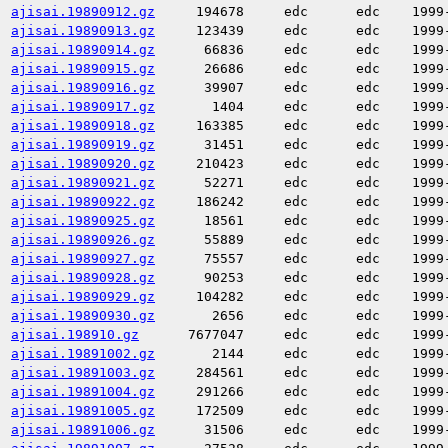
ajisai.19890912.gz
194678
edc
edc
1999
ajisai.19890913.gz
123439
edc
edc
1999
ajisai.19890914.gz
66836
edc
edc
1999
ajisai.19890915.gz
26686
edc
edc
1999
ajisai.19890916.gz
39907
edc
edc
1999
ajisai.19890917.gz
1404
edc
edc
1999
ajisai.19890918.gz
163385
edc
edc
1999
ajisai.19890919.gz
31451
edc
edc
1999
ajisai.19890920.gz
210423
edc
edc
1999
ajisai.19890921.gz
52271
edc
edc
1999
ajisai.19890922.gz
186242
edc
edc
1999
ajisai.19890925.gz
18561
edc
edc
1999
ajisai.19890926.gz
55889
edc
edc
1999
ajisai.19890927.gz
75557
edc
edc
1999
ajisai.19890928.gz
90253
edc
edc
1999
ajisai.19890929.gz
104282
edc
edc
1999
ajisai.19890930.gz
2656
edc
edc
1999
ajisai.198910.gz
7677047
edc
edc
1999
ajisai.19891002.gz
2144
edc
edc
1999
ajisai.19891003.gz
284561
edc
edc
1999
ajisai.19891004.gz
291266
edc
edc
1999
ajisai.19891005.gz
172509
edc
edc
1999
ajisai.19891006.gz
31506
edc
edc
1999