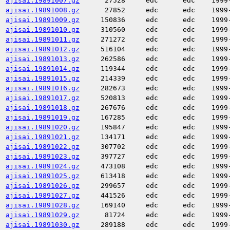
ajisai.19891007.gz
27528
edc
edc
1999
ajisai.19891008.gz
27852
edc
edc
1999
ajisai.19891009.gz
150836
edc
edc
1999
ajisai.19891010.gz
310560
edc
edc
1999
ajisai.19891011.gz
271272
edc
edc
1999
ajisai.19891012.gz
516104
edc
edc
1999
ajisai.19891013.gz
262586
edc
edc
1999
ajisai.19891014.gz
119344
edc
edc
1999
ajisai.19891015.gz
214339
edc
edc
1999
ajisai.19891016.gz
282673
edc
edc
1999
ajisai.19891017.gz
520813
edc
edc
1999
ajisai.19891018.gz
267676
edc
edc
1999
ajisai.19891019.gz
167285
edc
edc
1999
ajisai.19891020.gz
195847
edc
edc
1999
ajisai.19891021.gz
134171
edc
edc
1999
ajisai.19891022.gz
307702
edc
edc
1999
ajisai.19891023.gz
397727
edc
edc
1999
ajisai.19891024.gz
473108
edc
edc
1999
ajisai.19891025.gz
613418
edc
edc
1999
ajisai.19891026.gz
299657
edc
edc
1999
ajisai.19891027.gz
441526
edc
edc
1999
ajisai.19891028.gz
169140
edc
edc
1999
ajisai.19891029.gz
81724
edc
edc
1999
ajisai.19891030.gz
289188
edc
edc
1999