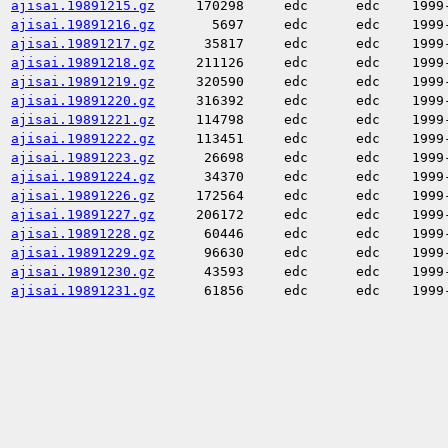
ajisai.19891215.gz
170298
edc
edc
1999
ajisai.19891216.gz
5697
edc
edc
1999
ajisai.19891217.gz
35817
edc
edc
1999
ajisai.19891218.gz
211126
edc
edc
1999
ajisai.19891219.gz
320590
edc
edc
1999
ajisai.19891220.gz
316392
edc
edc
1999
ajisai.19891221.gz
114798
edc
edc
1999
ajisai.19891222.gz
113451
edc
edc
1999
ajisai.19891223.gz
26698
edc
edc
1999
ajisai.19891224.gz
34370
edc
edc
1999
ajisai.19891226.gz
172564
edc
edc
1999
ajisai.19891227.gz
206172
edc
edc
1999
ajisai.19891228.gz
60446
edc
edc
1999
ajisai.19891229.gz
96630
edc
edc
1999
ajisai.19891230.gz
43593
edc
edc
1999
ajisai.19891231.gz
61856
edc
edc
1999