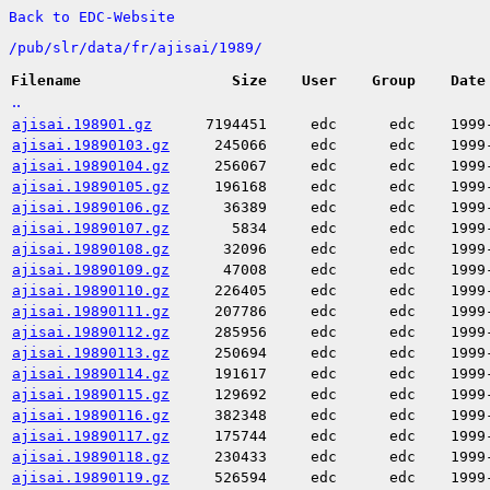
Back to EDC-Website
/
pub/
slr/
data/
fr/
ajisai/
1989/
Filename
Size
User
Group
Date
..
ajisai.198901.gz
7194451
edc
edc
1999
ajisai.19890103.gz
245066
edc
edc
1999
ajisai.19890104.gz
256067
edc
edc
1999
ajisai.19890105.gz
196168
edc
edc
1999
ajisai.19890106.gz
36389
edc
edc
1999
ajisai.19890107.gz
5834
edc
edc
1999
ajisai.19890108.gz
32096
edc
edc
1999
ajisai.19890109.gz
47008
edc
edc
1999
ajisai.19890110.gz
226405
edc
edc
1999
ajisai.19890111.gz
207786
edc
edc
1999
ajisai.19890112.gz
285956
edc
edc
1999
ajisai.19890113.gz
250694
edc
edc
1999
ajisai.19890114.gz
191617
edc
edc
1999
ajisai.19890115.gz
129692
edc
edc
1999
ajisai.19890116.gz
382348
edc
edc
1999
ajisai.19890117.gz
175744
edc
edc
1999
ajisai.19890118.gz
230433
edc
edc
1999
ajisai.19890119.gz
526594
edc
edc
1999