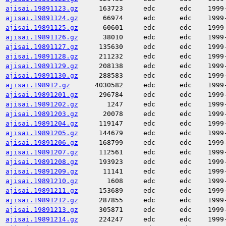
ajisai.19891123.gz
163723
edc
edc
1999
ajisai.19891124.gz
66974
edc
edc
1999
ajisai.19891125.gz
60601
edc
edc
1999
ajisai.19891126.gz
38010
edc
edc
1999
ajisai.19891127.gz
135630
edc
edc
1999
ajisai.19891128.gz
211232
edc
edc
1999
ajisai.19891129.gz
208138
edc
edc
1999
ajisai.19891130.gz
288583
edc
edc
1999
ajisai.198912.gz
4030582
edc
edc
1999
ajisai.19891201.gz
296784
edc
edc
1999
ajisai.19891202.gz
1247
edc
edc
1999
ajisai.19891203.gz
20078
edc
edc
1999
ajisai.19891204.gz
119147
edc
edc
1999
ajisai.19891205.gz
144679
edc
edc
1999
ajisai.19891206.gz
168799
edc
edc
1999
ajisai.19891207.gz
112561
edc
edc
1999
ajisai.19891208.gz
193923
edc
edc
1999
ajisai.19891209.gz
11141
edc
edc
1999
ajisai.19891210.gz
1608
edc
edc
1999
ajisai.19891211.gz
153689
edc
edc
1999
ajisai.19891212.gz
287855
edc
edc
1999
ajisai.19891213.gz
305871
edc
edc
1999
ajisai.19891214.gz
224247
edc
edc
1999