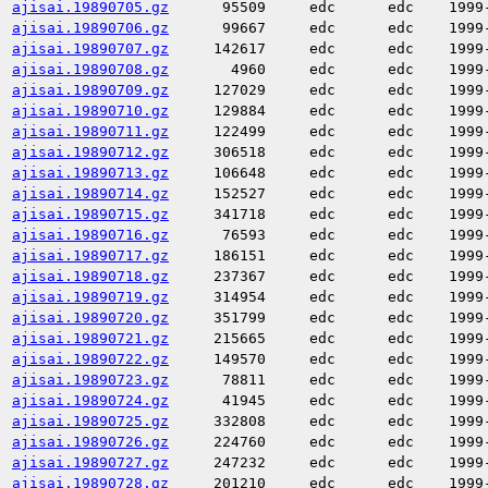
ajisai.19890705.gz
95509
edc
edc
1999
ajisai.19890706.gz
99667
edc
edc
1999
ajisai.19890707.gz
142617
edc
edc
1999
ajisai.19890708.gz
4960
edc
edc
1999
ajisai.19890709.gz
127029
edc
edc
1999
ajisai.19890710.gz
129884
edc
edc
1999
ajisai.19890711.gz
122499
edc
edc
1999
ajisai.19890712.gz
306518
edc
edc
1999
ajisai.19890713.gz
106648
edc
edc
1999
ajisai.19890714.gz
152527
edc
edc
1999
ajisai.19890715.gz
341718
edc
edc
1999
ajisai.19890716.gz
76593
edc
edc
1999
ajisai.19890717.gz
186151
edc
edc
1999
ajisai.19890718.gz
237367
edc
edc
1999
ajisai.19890719.gz
314954
edc
edc
1999
ajisai.19890720.gz
351799
edc
edc
1999
ajisai.19890721.gz
215665
edc
edc
1999
ajisai.19890722.gz
149570
edc
edc
1999
ajisai.19890723.gz
78811
edc
edc
1999
ajisai.19890724.gz
41945
edc
edc
1999
ajisai.19890725.gz
332808
edc
edc
1999
ajisai.19890726.gz
224760
edc
edc
1999
ajisai.19890727.gz
247232
edc
edc
1999
ajisai.19890728.gz
201210
edc
edc
1999