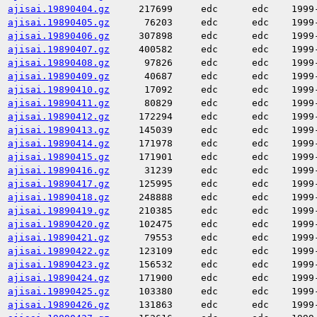
ajisai.19890404.gz
217699
edc
edc
1999
ajisai.19890405.gz
76203
edc
edc
1999
ajisai.19890406.gz
307898
edc
edc
1999
ajisai.19890407.gz
400582
edc
edc
1999
ajisai.19890408.gz
97826
edc
edc
1999
ajisai.19890409.gz
40687
edc
edc
1999
ajisai.19890410.gz
17092
edc
edc
1999
ajisai.19890411.gz
80829
edc
edc
1999
ajisai.19890412.gz
172294
edc
edc
1999
ajisai.19890413.gz
145039
edc
edc
1999
ajisai.19890414.gz
171978
edc
edc
1999
ajisai.19890415.gz
171901
edc
edc
1999
ajisai.19890416.gz
31239
edc
edc
1999
ajisai.19890417.gz
125995
edc
edc
1999
ajisai.19890418.gz
248888
edc
edc
1999
ajisai.19890419.gz
210385
edc
edc
1999
ajisai.19890420.gz
102475
edc
edc
1999
ajisai.19890421.gz
79553
edc
edc
1999
ajisai.19890422.gz
123109
edc
edc
1999
ajisai.19890423.gz
156532
edc
edc
1999
ajisai.19890424.gz
171900
edc
edc
1999
ajisai.19890425.gz
103380
edc
edc
1999
ajisai.19890426.gz
131863
edc
edc
1999