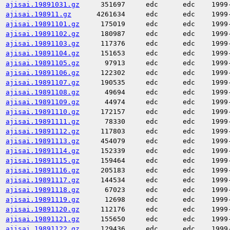
ajisai.19891031.gz
351697
edc
edc
1999
ajisai.198911.gz
4261634
edc
edc
1999
ajisai.19891101.gz
175019
edc
edc
1999
ajisai.19891102.gz
180987
edc
edc
1999
ajisai.19891103.gz
117376
edc
edc
1999
ajisai.19891104.gz
151653
edc
edc
1999
ajisai.19891105.gz
97913
edc
edc
1999
ajisai.19891106.gz
122302
edc
edc
1999
ajisai.19891107.gz
190535
edc
edc
1999
ajisai.19891108.gz
49694
edc
edc
1999
ajisai.19891109.gz
44974
edc
edc
1999
ajisai.19891110.gz
172157
edc
edc
1999
ajisai.19891111.gz
78330
edc
edc
1999
ajisai.19891112.gz
117803
edc
edc
1999
ajisai.19891113.gz
454079
edc
edc
1999
ajisai.19891114.gz
152339
edc
edc
1999
ajisai.19891115.gz
159464
edc
edc
1999
ajisai.19891116.gz
205183
edc
edc
1999
ajisai.19891117.gz
144534
edc
edc
1999
ajisai.19891118.gz
67023
edc
edc
1999
ajisai.19891119.gz
12698
edc
edc
1999
ajisai.19891120.gz
112176
edc
edc
1999
ajisai.19891121.gz
155650
edc
edc
1999
ajisai.19891122.gz
129436
edc
edc
1999