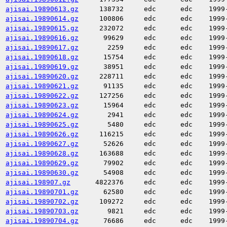
ajisai.19890613.gz
138732
edc
edc
1999
ajisai.19890614.gz
100806
edc
edc
1999
ajisai.19890615.gz
232072
edc
edc
1999
ajisai.19890616.gz
99629
edc
edc
1999
ajisai.19890617.gz
2259
edc
edc
1999
ajisai.19890618.gz
15754
edc
edc
1999
ajisai.19890619.gz
38951
edc
edc
1999
ajisai.19890620.gz
228711
edc
edc
1999
ajisai.19890621.gz
91135
edc
edc
1999
ajisai.19890622.gz
127256
edc
edc
1999
ajisai.19890623.gz
15964
edc
edc
1999
ajisai.19890624.gz
2941
edc
edc
1999
ajisai.19890625.gz
5480
edc
edc
1999
ajisai.19890626.gz
116215
edc
edc
1999
ajisai.19890627.gz
52626
edc
edc
1999
ajisai.19890628.gz
163688
edc
edc
1999
ajisai.19890629.gz
79902
edc
edc
1999
ajisai.19890630.gz
54908
edc
edc
1999
ajisai.198907.gz
4822376
edc
edc
1999
ajisai.19890701.gz
62580
edc
edc
1999
ajisai.19890702.gz
109272
edc
edc
1999
ajisai.19890703.gz
9821
edc
edc
1999
ajisai.19890704.gz
76686
edc
edc
1999