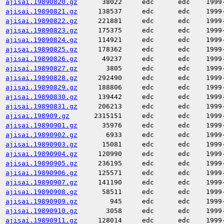
ajisai.19890820.gz
38022
edc
edc
1999
ajisai.19890821.gz
138537
edc
edc
1999
ajisai.19890822.gz
221881
edc
edc
1999
ajisai.19890823.gz
175375
edc
edc
1999
ajisai.19890824.gz
114921
edc
edc
1999
ajisai.19890825.gz
178362
edc
edc
1999
ajisai.19890826.gz
49237
edc
edc
1999
ajisai.19890827.gz
3805
edc
edc
1999
ajisai.19890828.gz
292490
edc
edc
1999
ajisai.19890829.gz
188806
edc
edc
1999
ajisai.19890830.gz
139442
edc
edc
1999
ajisai.19890831.gz
206213
edc
edc
1999
ajisai.198909.gz
2315151
edc
edc
1999
ajisai.19890901.gz
35976
edc
edc
1999
ajisai.19890902.gz
6933
edc
edc
1999
ajisai.19890903.gz
15081
edc
edc
1999
ajisai.19890904.gz
120990
edc
edc
1999
ajisai.19890905.gz
236195
edc
edc
1999
ajisai.19890906.gz
125571
edc
edc
1999
ajisai.19890907.gz
141190
edc
edc
1999
ajisai.19890908.gz
58511
edc
edc
1999
ajisai.19890909.gz
945
edc
edc
1999
ajisai.19890910.gz
3058
edc
edc
1999
ajisai.19890911.gz
128014
edc
edc
1999