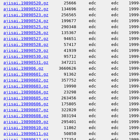
ajisai.19890520.gz
25666
edc
edc
1999
ajisai.19890522.gz
134696
edc
edc
1999
ajisai.19890523.gz
256565
edc
edc
1999
ajisai.19890524.gz
199677
edc
edc
1999
ajisai.19890525.gz
290348
edc
edc
1999
ajisai.19890526.gz
135367
edc
edc
1999
ajisai.19890527.gz
94651
edc
edc
1999
ajisai.19890528.gz
57417
edc
edc
1999
ajisai.19890529.gz
41939
edc
edc
1999
ajisai.19890530.gz
95712
edc
edc
1999
ajisai.19890531.gz
347221
edc
edc
1999
ajisai.198906.gz
3660626
edc
edc
1999
ajisai.19890601.gz
91362
edc
edc
1999
ajisai.19890602.gz
357752
edc
edc
1999
ajisai.19890603.gz
19990
edc
edc
1999
ajisai.19890604.gz
23298
edc
edc
1999
ajisai.19890605.gz
263456
edc
edc
1999
ajisai.19890606.gz
175805
edc
edc
1999
ajisai.19890607.gz
322820
edc
edc
1999
ajisai.19890608.gz
303194
edc
edc
1999
ajisai.19890609.gz
295401
edc
edc
1999
ajisai.19890610.gz
11862
edc
edc
1999
ajisai.19890611.gz
50850
edc
edc
1999
ajisai.19890612.gz
177354
edc
edc
1999