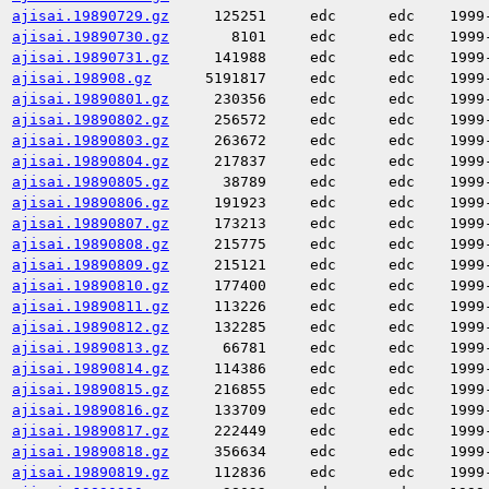
ajisai.19890729.gz
125251
edc
edc
1999
ajisai.19890730.gz
8101
edc
edc
1999
ajisai.19890731.gz
141988
edc
edc
1999
ajisai.198908.gz
5191817
edc
edc
1999
ajisai.19890801.gz
230356
edc
edc
1999
ajisai.19890802.gz
256572
edc
edc
1999
ajisai.19890803.gz
263672
edc
edc
1999
ajisai.19890804.gz
217837
edc
edc
1999
ajisai.19890805.gz
38789
edc
edc
1999
ajisai.19890806.gz
191923
edc
edc
1999
ajisai.19890807.gz
173213
edc
edc
1999
ajisai.19890808.gz
215775
edc
edc
1999
ajisai.19890809.gz
215121
edc
edc
1999
ajisai.19890810.gz
177400
edc
edc
1999
ajisai.19890811.gz
113226
edc
edc
1999
ajisai.19890812.gz
132285
edc
edc
1999
ajisai.19890813.gz
66781
edc
edc
1999
ajisai.19890814.gz
114386
edc
edc
1999
ajisai.19890815.gz
216855
edc
edc
1999
ajisai.19890816.gz
133709
edc
edc
1999
ajisai.19890817.gz
222449
edc
edc
1999
ajisai.19890818.gz
356634
edc
edc
1999
ajisai.19890819.gz
112836
edc
edc
1999