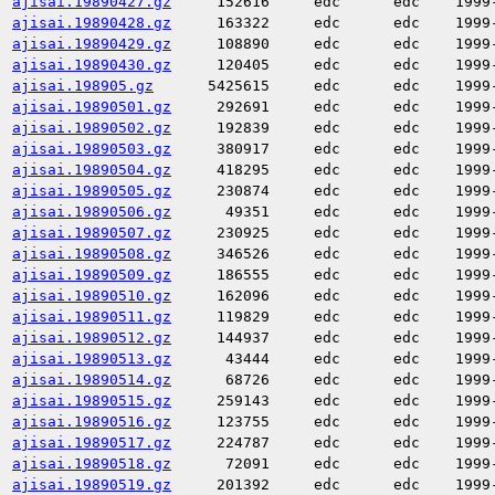
ajisai.19890427.gz
152616
edc
edc
1999
ajisai.19890428.gz
163322
edc
edc
1999
ajisai.19890429.gz
108890
edc
edc
1999
ajisai.19890430.gz
120405
edc
edc
1999
ajisai.198905.gz
5425615
edc
edc
1999
ajisai.19890501.gz
292691
edc
edc
1999
ajisai.19890502.gz
192839
edc
edc
1999
ajisai.19890503.gz
380917
edc
edc
1999
ajisai.19890504.gz
418295
edc
edc
1999
ajisai.19890505.gz
230874
edc
edc
1999
ajisai.19890506.gz
49351
edc
edc
1999
ajisai.19890507.gz
230925
edc
edc
1999
ajisai.19890508.gz
346526
edc
edc
1999
ajisai.19890509.gz
186555
edc
edc
1999
ajisai.19890510.gz
162096
edc
edc
1999
ajisai.19890511.gz
119829
edc
edc
1999
ajisai.19890512.gz
144937
edc
edc
1999
ajisai.19890513.gz
43444
edc
edc
1999
ajisai.19890514.gz
68726
edc
edc
1999
ajisai.19890515.gz
259143
edc
edc
1999
ajisai.19890516.gz
123755
edc
edc
1999
ajisai.19890517.gz
224787
edc
edc
1999
ajisai.19890518.gz
72091
edc
edc
1999
ajisai.19890519.gz
201392
edc
edc
1999