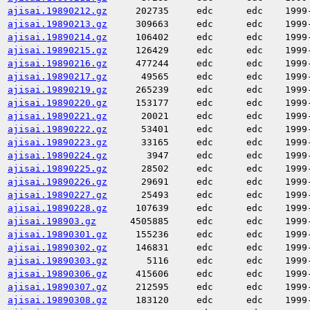
ajisai.19890212.gz
202735
edc
edc
1999
ajisai.19890213.gz
309663
edc
edc
1999
ajisai.19890214.gz
106402
edc
edc
1999
ajisai.19890215.gz
126429
edc
edc
1999
ajisai.19890216.gz
477244
edc
edc
1999
ajisai.19890217.gz
49565
edc
edc
1999
ajisai.19890219.gz
265239
edc
edc
1999
ajisai.19890220.gz
153177
edc
edc
1999
ajisai.19890221.gz
20021
edc
edc
1999
ajisai.19890222.gz
53401
edc
edc
1999
ajisai.19890223.gz
33165
edc
edc
1999
ajisai.19890224.gz
3947
edc
edc
1999
ajisai.19890225.gz
28502
edc
edc
1999
ajisai.19890226.gz
29691
edc
edc
1999
ajisai.19890227.gz
25493
edc
edc
1999
ajisai.19890228.gz
107639
edc
edc
1999
ajisai.198903.gz
4505885
edc
edc
1999
ajisai.19890301.gz
155236
edc
edc
1999
ajisai.19890302.gz
146831
edc
edc
1999
ajisai.19890303.gz
5116
edc
edc
1999
ajisai.19890306.gz
415606
edc
edc
1999
ajisai.19890307.gz
212595
edc
edc
1999
ajisai.19890308.gz
183120
edc
edc
1999