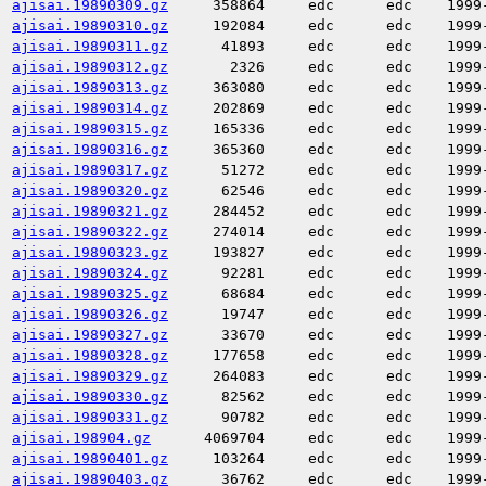
ajisai.19890309.gz
358864
edc
edc
1999
ajisai.19890310.gz
192084
edc
edc
1999
ajisai.19890311.gz
41893
edc
edc
1999
ajisai.19890312.gz
2326
edc
edc
1999
ajisai.19890313.gz
363080
edc
edc
1999
ajisai.19890314.gz
202869
edc
edc
1999
ajisai.19890315.gz
165336
edc
edc
1999
ajisai.19890316.gz
365360
edc
edc
1999
ajisai.19890317.gz
51272
edc
edc
1999
ajisai.19890320.gz
62546
edc
edc
1999
ajisai.19890321.gz
284452
edc
edc
1999
ajisai.19890322.gz
274014
edc
edc
1999
ajisai.19890323.gz
193827
edc
edc
1999
ajisai.19890324.gz
92281
edc
edc
1999
ajisai.19890325.gz
68684
edc
edc
1999
ajisai.19890326.gz
19747
edc
edc
1999
ajisai.19890327.gz
33670
edc
edc
1999
ajisai.19890328.gz
177658
edc
edc
1999
ajisai.19890329.gz
264083
edc
edc
1999
ajisai.19890330.gz
82562
edc
edc
1999
ajisai.19890331.gz
90782
edc
edc
1999
ajisai.198904.gz
4069704
edc
edc
1999
ajisai.19890401.gz
103264
edc
edc
1999
ajisai.19890403.gz
36762
edc
edc
1999