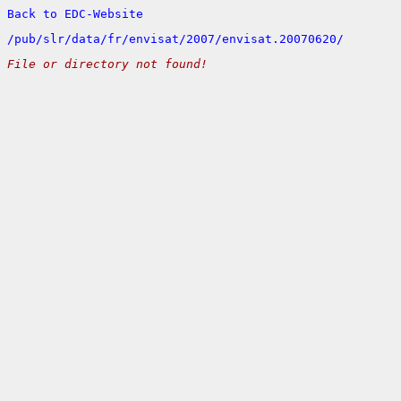
Back to EDC-Website
/
pub/
slr/
data/
fr/
envisat/
2007/
envisat.20070620/
File or directory not found!