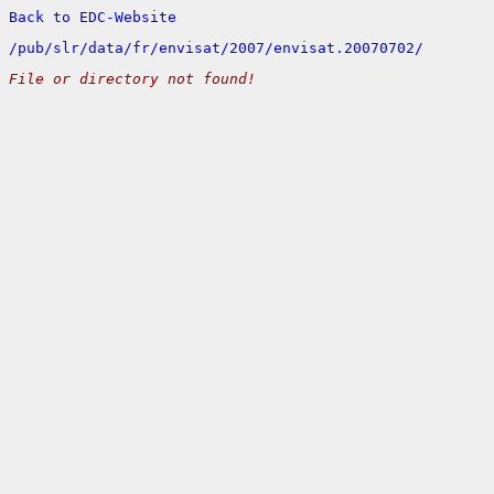
Back to EDC-Website
/
pub/
slr/
data/
fr/
envisat/
2007/
envisat.20070702/
File or directory not found!