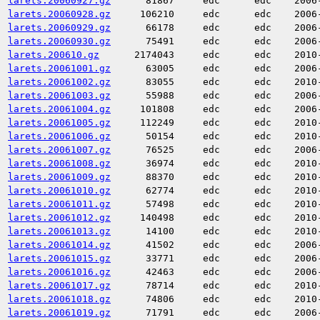
larets.20060927.gz
81867
edc
edc
2006
larets.20060928.gz
106210
edc
edc
2006
larets.20060929.gz
66178
edc
edc
2006
larets.20060930.gz
75491
edc
edc
2006
larets.200610.gz
2174043
edc
edc
2010
larets.20061001.gz
63005
edc
edc
2006
larets.20061002.gz
83055
edc
edc
2010
larets.20061003.gz
55988
edc
edc
2006
larets.20061004.gz
101808
edc
edc
2006
larets.20061005.gz
112249
edc
edc
2010
larets.20061006.gz
50154
edc
edc
2010
larets.20061007.gz
76525
edc
edc
2006
larets.20061008.gz
36974
edc
edc
2010
larets.20061009.gz
88370
edc
edc
2010
larets.20061010.gz
62774
edc
edc
2010
larets.20061011.gz
57498
edc
edc
2010
larets.20061012.gz
140498
edc
edc
2010
larets.20061013.gz
14100
edc
edc
2010
larets.20061014.gz
41502
edc
edc
2006
larets.20061015.gz
33771
edc
edc
2006
larets.20061016.gz
42463
edc
edc
2006
larets.20061017.gz
78714
edc
edc
2010
larets.20061018.gz
74806
edc
edc
2010
larets.20061019.gz
71791
edc
edc
2006