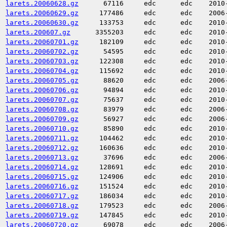
larets.20060628.gz
67116
edc
edc
2010
larets.20060629.gz
177486
edc
edc
2006
larets.20060630.gz
133753
edc
edc
2010
larets.200607.gz
3355203
edc
edc
2010
larets.20060701.gz
182109
edc
edc
2010
larets.20060702.gz
54595
edc
edc
2010
larets.20060703.gz
122308
edc
edc
2010
larets.20060704.gz
115692
edc
edc
2010
larets.20060705.gz
88620
edc
edc
2006
larets.20060706.gz
94894
edc
edc
2010
larets.20060707.gz
75637
edc
edc
2010
larets.20060708.gz
83979
edc
edc
2006
larets.20060709.gz
56927
edc
edc
2006
larets.20060710.gz
85890
edc
edc
2010
larets.20060711.gz
104462
edc
edc
2010
larets.20060712.gz
160636
edc
edc
2010
larets.20060713.gz
37696
edc
edc
2006
larets.20060714.gz
128691
edc
edc
2010
larets.20060715.gz
124906
edc
edc
2010
larets.20060716.gz
151524
edc
edc
2010
larets.20060717.gz
186034
edc
edc
2010
larets.20060718.gz
179523
edc
edc
2006
larets.20060719.gz
147845
edc
edc
2010
larets.20060720.gz
69078
edc
edc
2006