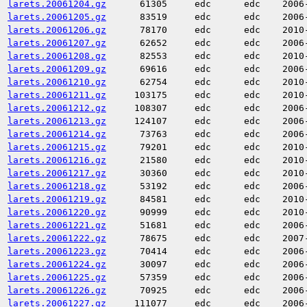
larets.20061204.gz
61305
edc
edc
2006
larets.20061205.gz
83519
edc
edc
2006
larets.20061206.gz
78170
edc
edc
2010
larets.20061207.gz
62652
edc
edc
2006
larets.20061208.gz
82553
edc
edc
2010
larets.20061209.gz
69616
edc
edc
2006
larets.20061210.gz
62754
edc
edc
2010
larets.20061211.gz
103175
edc
edc
2010
larets.20061212.gz
108307
edc
edc
2006
larets.20061213.gz
124107
edc
edc
2006
larets.20061214.gz
73763
edc
edc
2006
larets.20061215.gz
79201
edc
edc
2010
larets.20061216.gz
21580
edc
edc
2010
larets.20061217.gz
30360
edc
edc
2010
larets.20061218.gz
53192
edc
edc
2006
larets.20061219.gz
84581
edc
edc
2010
larets.20061220.gz
90999
edc
edc
2010
larets.20061221.gz
51681
edc
edc
2006
larets.20061222.gz
78675
edc
edc
2007
larets.20061223.gz
70414
edc
edc
2006
larets.20061224.gz
30097
edc
edc
2006
larets.20061225.gz
57359
edc
edc
2006
larets.20061226.gz
70925
edc
edc
2006
larets.20061227.gz
111077
edc
edc
2006