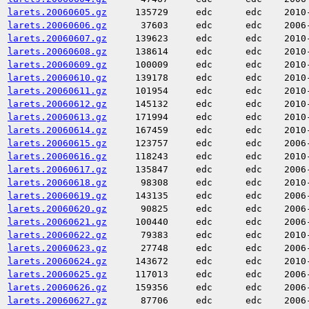
larets.20060605.gz
135729
edc
edc
2010
larets.20060606.gz
37603
edc
edc
2006
larets.20060607.gz
139623
edc
edc
2010
larets.20060608.gz
138614
edc
edc
2010
larets.20060609.gz
100009
edc
edc
2010
larets.20060610.gz
139178
edc
edc
2010
larets.20060611.gz
101954
edc
edc
2010
larets.20060612.gz
145132
edc
edc
2010
larets.20060613.gz
171994
edc
edc
2010
larets.20060614.gz
167459
edc
edc
2010
larets.20060615.gz
123757
edc
edc
2006
larets.20060616.gz
118243
edc
edc
2010
larets.20060617.gz
135847
edc
edc
2006
larets.20060618.gz
98308
edc
edc
2010
larets.20060619.gz
143135
edc
edc
2006
larets.20060620.gz
90825
edc
edc
2006
larets.20060621.gz
100440
edc
edc
2006
larets.20060622.gz
79383
edc
edc
2010
larets.20060623.gz
27748
edc
edc
2006
larets.20060624.gz
143672
edc
edc
2010
larets.20060625.gz
117013
edc
edc
2006
larets.20060626.gz
159356
edc
edc
2006
larets.20060627.gz
87706
edc
edc
2006