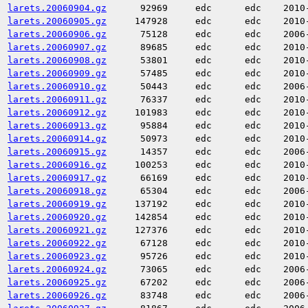
larets.20060904.gz
92969
edc
edc
2010
larets.20060905.gz
147928
edc
edc
2010
larets.20060906.gz
75128
edc
edc
2006
larets.20060907.gz
89685
edc
edc
2010
larets.20060908.gz
53801
edc
edc
2010
larets.20060909.gz
57485
edc
edc
2010
larets.20060910.gz
50443
edc
edc
2006
larets.20060911.gz
76337
edc
edc
2010
larets.20060912.gz
101983
edc
edc
2010
larets.20060913.gz
95884
edc
edc
2010
larets.20060914.gz
50973
edc
edc
2010
larets.20060915.gz
14357
edc
edc
2006
larets.20060916.gz
100253
edc
edc
2010
larets.20060917.gz
66169
edc
edc
2010
larets.20060918.gz
65304
edc
edc
2006
larets.20060919.gz
137192
edc
edc
2010
larets.20060920.gz
142854
edc
edc
2010
larets.20060921.gz
127376
edc
edc
2010
larets.20060922.gz
67128
edc
edc
2010
larets.20060923.gz
95726
edc
edc
2010
larets.20060924.gz
73065
edc
edc
2006
larets.20060925.gz
67202
edc
edc
2006
larets.20060926.gz
83748
edc
edc
2006