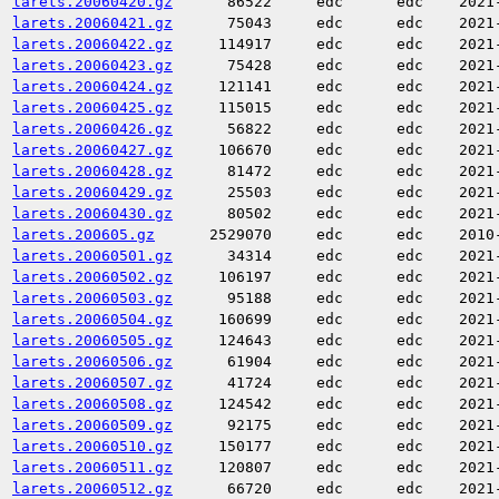
larets.20060420.gz
86522
edc
edc
2021
larets.20060421.gz
75043
edc
edc
2021
larets.20060422.gz
114917
edc
edc
2021
larets.20060423.gz
75428
edc
edc
2021
larets.20060424.gz
121141
edc
edc
2021
larets.20060425.gz
115015
edc
edc
2021
larets.20060426.gz
56822
edc
edc
2021
larets.20060427.gz
106670
edc
edc
2021
larets.20060428.gz
81472
edc
edc
2021
larets.20060429.gz
25503
edc
edc
2021
larets.20060430.gz
80502
edc
edc
2021
larets.200605.gz
2529070
edc
edc
2010
larets.20060501.gz
34314
edc
edc
2021
larets.20060502.gz
106197
edc
edc
2021
larets.20060503.gz
95188
edc
edc
2021
larets.20060504.gz
160699
edc
edc
2021
larets.20060505.gz
124643
edc
edc
2021
larets.20060506.gz
61904
edc
edc
2021
larets.20060507.gz
41724
edc
edc
2021
larets.20060508.gz
124542
edc
edc
2021
larets.20060509.gz
92175
edc
edc
2021
larets.20060510.gz
150177
edc
edc
2021
larets.20060511.gz
120807
edc
edc
2021
larets.20060512.gz
66720
edc
edc
2021