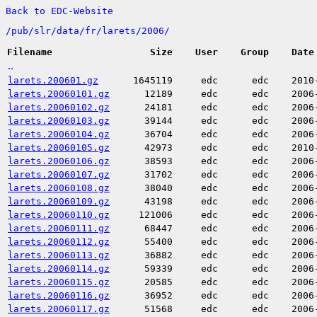
Back to EDC-Website
/
pub/
slr/
data/
fr/
larets/
2006/
Filename
Size
User
Group
Date
..
larets.200601.gz
1645119
edc
edc
2010
larets.20060101.gz
12189
edc
edc
2006
larets.20060102.gz
24181
edc
edc
2006
larets.20060103.gz
39144
edc
edc
2006
larets.20060104.gz
36704
edc
edc
2006
larets.20060105.gz
42973
edc
edc
2010
larets.20060106.gz
38593
edc
edc
2006
larets.20060107.gz
31702
edc
edc
2006
larets.20060108.gz
38040
edc
edc
2006
larets.20060109.gz
43198
edc
edc
2006
larets.20060110.gz
121006
edc
edc
2006
larets.20060111.gz
68447
edc
edc
2006
larets.20060112.gz
55400
edc
edc
2006
larets.20060113.gz
36882
edc
edc
2006
larets.20060114.gz
59339
edc
edc
2006
larets.20060115.gz
20585
edc
edc
2006
larets.20060116.gz
36952
edc
edc
2006
larets.20060117.gz
51568
edc
edc
2006