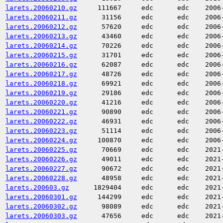
larets.20060210.gz
111667
edc
edc
2006
larets.20060211.gz
31156
edc
edc
2006
larets.20060212.gz
57620
edc
edc
2006
larets.20060213.gz
43460
edc
edc
2006
larets.20060214.gz
70226
edc
edc
2006
larets.20060215.gz
31701
edc
edc
2006
larets.20060216.gz
62087
edc
edc
2006
larets.20060217.gz
48726
edc
edc
2006
larets.20060218.gz
69921
edc
edc
2006
larets.20060219.gz
29186
edc
edc
2006
larets.20060220.gz
41216
edc
edc
2006
larets.20060221.gz
90890
edc
edc
2006
larets.20060222.gz
46931
edc
edc
2006
larets.20060223.gz
51114
edc
edc
2006
larets.20060224.gz
100870
edc
edc
2006
larets.20060225.gz
70669
edc
edc
2021
larets.20060226.gz
49011
edc
edc
2021
larets.20060227.gz
90672
edc
edc
2021
larets.20060228.gz
48958
edc
edc
2021
larets.200603.gz
1829404
edc
edc
2021
larets.20060301.gz
144299
edc
edc
2021
larets.20060302.gz
98089
edc
edc
2021
larets.20060303.gz
47656
edc
edc
2021