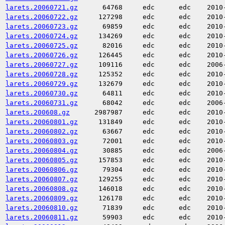
larets.20060721.gz
64768
edc
edc
2010
larets.20060722.gz
127298
edc
edc
2010
larets.20060723.gz
69859
edc
edc
2010
larets.20060724.gz
134269
edc
edc
2010
larets.20060725.gz
82016
edc
edc
2010
larets.20060726.gz
126445
edc
edc
2010
larets.20060727.gz
109116
edc
edc
2006
larets.20060728.gz
125352
edc
edc
2010
larets.20060729.gz
132679
edc
edc
2010
larets.20060730.gz
64811
edc
edc
2010
larets.20060731.gz
68042
edc
edc
2006
larets.200608.gz
2987987
edc
edc
2010
larets.20060801.gz
131849
edc
edc
2010
larets.20060802.gz
63667
edc
edc
2010
larets.20060803.gz
72001
edc
edc
2010
larets.20060804.gz
30885
edc
edc
2006
larets.20060805.gz
157853
edc
edc
2010
larets.20060806.gz
79304
edc
edc
2010
larets.20060807.gz
129255
edc
edc
2010
larets.20060808.gz
146018
edc
edc
2010
larets.20060809.gz
126178
edc
edc
2010
larets.20060810.gz
71839
edc
edc
2010
larets.20060811.gz
59903
edc
edc
2010