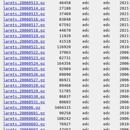
larets.20060513.gz
46458
edc
edc
2021
larets.20060514.gz
27188
edc
edc
2021
larets.20060515.gz
37469
edc
edc
2021
larets.20060516.gz
83848
edc
edc
2021
larets.20060517.gz
67592
edc
edc
2021
larets.20060518.gz
44670
edc
edc
2021
larets.20060519.gz
11920
edc
edc
2021
larets.20060520.gz
41518
edc
edc
2021
larets.20060521.gz
126920
edc
edc
2010
larets.20060522.gz
37063
edc
edc
2006
larets.20060523.gz
82731
edc
edc
2006
larets.20060524.gz
164356
edc
edc
2006
larets.20060525.gz
92969
edc
edc
2006
larets.20060526.gz
89090
edc
edc
2006
larets.20060527.gz
86921
edc
edc
2006
larets.20060528.gz
89468
edc
edc
2010
larets.20060529.gz
51785
edc
edc
2010
larets.20060530.gz
86837
edc
edc
2006
larets.20060531.gz
80683
edc
edc
2006
larets.200606.gz
3404315
edc
edc
2010
larets.20060601.gz
90258
edc
edc
2010
larets.20060602.gz
108242
edc
edc
2006
larets.20060603.gz
76927
edc
edc
2010
larets.20060604.gz
47467
edc
edc
2006