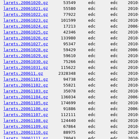
larets.20061020.gz
53549
edc
edc
2010
larets.20061021.gz
55580
edc
edc
2010
larets.20061022.gz
77922
edc
edc
2010
larets.20061023.gz
101599
edc
edc
2010
larets.20061024.gz
17213
edc
edc
2006
larets.20061025.gz
42346
edc
edc
2010
larets.20061026.gz
133980
edc
edc
2010
larets.20061027.gz
95347
edc
edc
2010
larets.20061028.gz
59429
edc
edc
2006
larets.20061029.gz
59610
edc
edc
2010
larets.20061030.gz
75266
edc
edc
2010
larets.20061031.gz
115622
edc
edc
2010
larets.200611.gz
2328348
edc
edc
2010
larets.20061101.gz
94738
edc
edc
2010
larets.20061102.gz
55821
edc
edc
2010
larets.20061103.gz
35078
edc
edc
2010
larets.20061104.gz
136034
edc
edc
2006
larets.20061105.gz
174699
edc
edc
2010
larets.20061106.gz
91886
edc
edc
2006
larets.20061107.gz
112111
edc
edc
2010
larets.20061108.gz
124440
edc
edc
2010
larets.20061109.gz
67864
edc
edc
2010
larets.20061110.gz
88975
edc
edc
2010
larets.20061111.gz
78043
edc
edc
2010