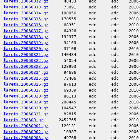
larets.20060812.gz
48433
edc
edc
2006
larets.20060813.gz
73091
edc
edc
2010
larets.20060814.gz
108056
edc
edc
2006
larets.20060815.gz
170555
edc
edc
2010
larets.20060816.gz
68351
edc
edc
2010
larets.20060817.gz
64326
edc
edc
2010
larets.20060818.gz
192377
edc
edc
2006
larets.20060819.gz
34163
edc
edc
2006
larets.20060820.gz
37108
edc
edc
2010
larets.20060821.gz
140434
edc
edc
2010
larets.20060822.gz
54054
edc
edc
2006
larets.20060823.gz
128993
edc
edc
2006
larets.20060824.gz
94686
edc
edc
2006
larets.20060825.gz
73406
edc
edc
2006
larets.20060826.gz
87613
edc
edc
2006
larets.20060827.gz
69339
edc
edc
2010
larets.20060828.gz
86113
edc
edc
2006
larets.20060829.gz
200445
edc
edc
2010
larets.20060830.gz
104547
edc
edc
2006
larets.20060831.gz
82815
edc
edc
2006
larets.200609.gz
2452765
edc
edc
2010
larets.20060901.gz
129131
edc
edc
2006
larets.20060902.gz
10987
edc
edc
2006
larets.20060903.gz
49768
edc
edc
2010