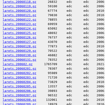
larets.20060118.gz
26832
edc
edc
2006
larets.20060119.gz
59100
edc
edc
2006
larets.20060120.gz
67774
edc
edc
2010
larets.20060121.gz
79830
edc
edc
2010
larets.20060122.gz
78855
edc
edc
2006
larets.20060123.gz
69959
edc
edc
2006
larets.20060124.gz
65092
edc
edc
2006
larets.20060125.gz
48692
edc
edc
2006
larets.20060126.gz
76737
edc
edc
2006
larets.20060127.gz
43070
edc
edc
2006
larets.20060128.gz
77873
edc
edc
2010
larets.20060129.gz
70522
edc
edc
2006
larets.20060130.gz
46882
edc
edc
2006
larets.20060131.gz
78352
edc
edc
2006
larets.200602.gz
1765709
edc
edc
2021
larets.20060201.gz
78307
edc
edc
2006
larets.20060202.gz
95989
edc
edc
2006
larets.20060203.gz
71720
edc
edc
2006
larets.20060204.gz
73829
edc
edc
2010
larets.20060205.gz
13557
edc
edc
2006
larets.20060206.gz
39893
edc
edc
2006
larets.20060207.gz
96532
edc
edc
2006
larets.20060208.gz
132061
edc
edc
2010
larets.20060209.gz
18929
edc
edc
2010