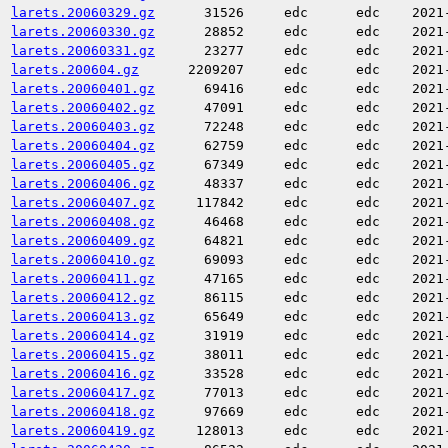
larets.20060329.gz
31526
edc
edc
2021
larets.20060330.gz
28852
edc
edc
2021
larets.20060331.gz
23277
edc
edc
2021
larets.200604.gz
2209207
edc
edc
2021
larets.20060401.gz
69416
edc
edc
2021
larets.20060402.gz
47091
edc
edc
2021
larets.20060403.gz
72248
edc
edc
2021
larets.20060404.gz
62759
edc
edc
2021
larets.20060405.gz
67349
edc
edc
2021
larets.20060406.gz
48337
edc
edc
2021
larets.20060407.gz
117842
edc
edc
2021
larets.20060408.gz
46468
edc
edc
2021
larets.20060409.gz
64821
edc
edc
2021
larets.20060410.gz
69093
edc
edc
2021
larets.20060411.gz
47165
edc
edc
2021
larets.20060412.gz
86115
edc
edc
2021
larets.20060413.gz
65649
edc
edc
2021
larets.20060414.gz
31919
edc
edc
2021
larets.20060415.gz
38011
edc
edc
2021
larets.20060416.gz
33528
edc
edc
2021
larets.20060417.gz
77013
edc
edc
2021
larets.20060418.gz
97669
edc
edc
2021
larets.20060419.gz
128013
edc
edc
2021