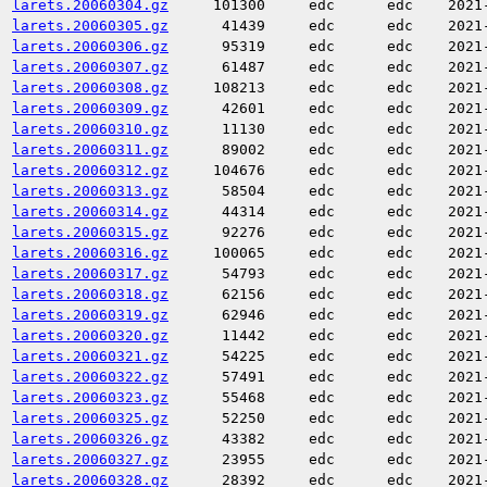
larets.20060304.gz
101300
edc
edc
2021
larets.20060305.gz
41439
edc
edc
2021
larets.20060306.gz
95319
edc
edc
2021
larets.20060307.gz
61487
edc
edc
2021
larets.20060308.gz
108213
edc
edc
2021
larets.20060309.gz
42601
edc
edc
2021
larets.20060310.gz
11130
edc
edc
2021
larets.20060311.gz
89002
edc
edc
2021
larets.20060312.gz
104676
edc
edc
2021
larets.20060313.gz
58504
edc
edc
2021
larets.20060314.gz
44314
edc
edc
2021
larets.20060315.gz
92276
edc
edc
2021
larets.20060316.gz
100065
edc
edc
2021
larets.20060317.gz
54793
edc
edc
2021
larets.20060318.gz
62156
edc
edc
2021
larets.20060319.gz
62946
edc
edc
2021
larets.20060320.gz
11442
edc
edc
2021
larets.20060321.gz
54225
edc
edc
2021
larets.20060322.gz
57491
edc
edc
2021
larets.20060323.gz
55468
edc
edc
2021
larets.20060325.gz
52250
edc
edc
2021
larets.20060326.gz
43382
edc
edc
2021
larets.20060327.gz
23955
edc
edc
2021
larets.20060328.gz
28392
edc
edc
2021