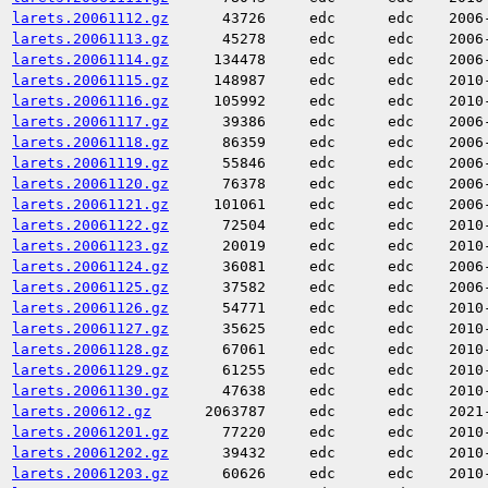
larets.20061112.gz
43726
edc
edc
2006
larets.20061113.gz
45278
edc
edc
2006
larets.20061114.gz
134478
edc
edc
2006
larets.20061115.gz
148987
edc
edc
2010
larets.20061116.gz
105992
edc
edc
2010
larets.20061117.gz
39386
edc
edc
2006
larets.20061118.gz
86359
edc
edc
2006
larets.20061119.gz
55846
edc
edc
2006
larets.20061120.gz
76378
edc
edc
2006
larets.20061121.gz
101061
edc
edc
2006
larets.20061122.gz
72504
edc
edc
2010
larets.20061123.gz
20019
edc
edc
2010
larets.20061124.gz
36081
edc
edc
2006
larets.20061125.gz
37582
edc
edc
2006
larets.20061126.gz
54771
edc
edc
2010
larets.20061127.gz
35625
edc
edc
2010
larets.20061128.gz
67061
edc
edc
2010
larets.20061129.gz
61255
edc
edc
2010
larets.20061130.gz
47638
edc
edc
2010
larets.200612.gz
2063787
edc
edc
2021
larets.20061201.gz
77220
edc
edc
2010
larets.20061202.gz
39432
edc
edc
2010
larets.20061203.gz
60626
edc
edc
2010