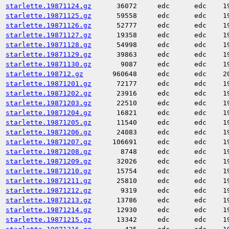
starlette.19871124.gz
36072
edc
edc
1
starlette.19871125.gz
59558
edc
edc
1
starlette.19871126.gz
52777
edc
edc
1
starlette.19871127.gz
19358
edc
edc
1
starlette.19871128.gz
54998
edc
edc
1
starlette.19871129.gz
39863
edc
edc
1
starlette.19871130.gz
9087
edc
edc
1
starlette.198712.gz
960648
edc
edc
2
starlette.19871201.gz
72177
edc
edc
1
starlette.19871202.gz
23916
edc
edc
1
starlette.19871203.gz
22510
edc
edc
1
starlette.19871204.gz
16821
edc
edc
1
starlette.19871205.gz
11540
edc
edc
1
starlette.19871206.gz
24083
edc
edc
1
starlette.19871207.gz
106691
edc
edc
1
starlette.19871208.gz
8748
edc
edc
1
starlette.19871209.gz
32026
edc
edc
1
starlette.19871210.gz
15754
edc
edc
1
starlette.19871211.gz
25810
edc
edc
1
starlette.19871212.gz
9319
edc
edc
1
starlette.19871213.gz
13786
edc
edc
1
starlette.19871214.gz
12930
edc
edc
1
starlette.19871215.gz
13342
edc
edc
1