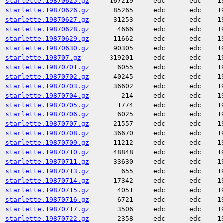
starlette.19870625.gz
167219
edc
edc
1
starlette.19870626.gz
85265
edc
edc
1
starlette.19870627.gz
31253
edc
edc
1
starlette.19870628.gz
4666
edc
edc
1
starlette.19870629.gz
11662
edc
edc
1
starlette.19870630.gz
90305
edc
edc
1
starlette.198707.gz
319201
edc
edc
1
starlette.19870701.gz
6055
edc
edc
1
starlette.19870702.gz
40245
edc
edc
1
starlette.19870703.gz
36602
edc
edc
1
starlette.19870704.gz
214
edc
edc
1
starlette.19870705.gz
1774
edc
edc
1
starlette.19870706.gz
6025
edc
edc
1
starlette.19870707.gz
21557
edc
edc
1
starlette.19870708.gz
36670
edc
edc
1
starlette.19870709.gz
11212
edc
edc
1
starlette.19870710.gz
48848
edc
edc
1
starlette.19870711.gz
33630
edc
edc
1
starlette.19870713.gz
655
edc
edc
1
starlette.19870714.gz
17342
edc
edc
1
starlette.19870715.gz
4051
edc
edc
1
starlette.19870716.gz
6721
edc
edc
1
starlette.19870717.gz
3506
edc
edc
1
starlette.19870722.gz
2358
edc
edc
1