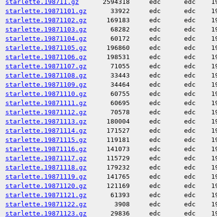
starlette.198711.gz
2594318
edc
edc
1
starlette.19871101.gz
33922
edc
edc
1
starlette.19871102.gz
169183
edc
edc
1
starlette.19871103.gz
68282
edc
edc
1
starlette.19871104.gz
60172
edc
edc
1
starlette.19871105.gz
196860
edc
edc
1
starlette.19871106.gz
198531
edc
edc
1
starlette.19871107.gz
71055
edc
edc
1
starlette.19871108.gz
33443
edc
edc
1
starlette.19871109.gz
34464
edc
edc
1
starlette.19871110.gz
60755
edc
edc
1
starlette.19871111.gz
60695
edc
edc
1
starlette.19871112.gz
70578
edc
edc
1
starlette.19871113.gz
180004
edc
edc
1
starlette.19871114.gz
171527
edc
edc
1
starlette.19871115.gz
119181
edc
edc
1
starlette.19871116.gz
141073
edc
edc
1
starlette.19871117.gz
115729
edc
edc
1
starlette.19871118.gz
179232
edc
edc
1
starlette.19871119.gz
141765
edc
edc
1
starlette.19871120.gz
121169
edc
edc
1
starlette.19871121.gz
61393
edc
edc
1
starlette.19871122.gz
3908
edc
edc
1
starlette.19871123.gz
29836
edc
edc
1