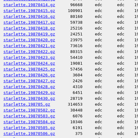
starlette.19870414.gz
96668
edc
edc
1
starlette.19870415.gz
100901
edc
edc
1
starlette.19870416.gz
80160
edc
edc
1
starlette.19870417.gz
59738
edc
edc
1
starlette.19870418.gz
25216
edc
edc
1
starlette.19870419.gz
24251
edc
edc
1
starlette.19870420.gz
23975
edc
edc
1
starlette.19870421.gz
73616
edc
edc
1
starlette.19870422.gz
80315
edc
edc
1
starlette.19870423.gz
54410
edc
edc
1
starlette.19870424.gz
19081
edc
edc
1
starlette.19870425.gz
57456
edc
edc
1
starlette.19870426.gz
3604
edc
edc
1
starlette.19870427.gz
2426
edc
edc
1
starlette.19870428.gz
4310
edc
edc
1
starlette.19870429.gz
6451
edc
edc
1
starlette.19870430.gz
28719
edc
edc
1
starlette.198705.gz
314653
edc
edc
1
starlette.19870502.gz
30448
edc
edc
1
starlette.19870503.gz
6076
edc
edc
1
starlette.19870504.gz
10346
edc
edc
1
starlette.19870505.gz
6191
edc
edc
1
starlette.19870506.gz
375
edc
edc
1