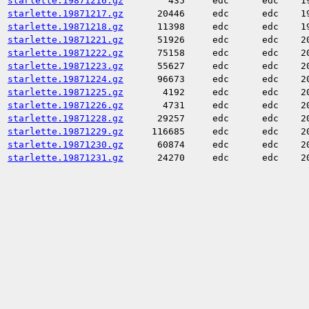
starlette.19871216.gz
435
edc
edc
1
starlette.19871217.gz
20446
edc
edc
1
starlette.19871218.gz
11398
edc
edc
1
starlette.19871221.gz
51926
edc
edc
2
starlette.19871222.gz
75158
edc
edc
2
starlette.19871223.gz
55627
edc
edc
2
starlette.19871224.gz
96673
edc
edc
2
starlette.19871225.gz
4192
edc
edc
2
starlette.19871226.gz
4731
edc
edc
2
starlette.19871228.gz
29257
edc
edc
2
starlette.19871229.gz
116685
edc
edc
2
starlette.19871230.gz
60874
edc
edc
2
starlette.19871231.gz
24270
edc
edc
2