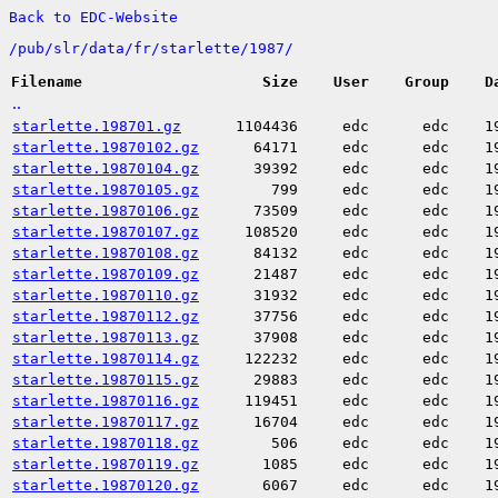
Back to EDC-Website
/
pub/
slr/
data/
fr/
starlette/
1987/
Filename
Size
User
Group
D
..
starlette.198701.gz
1104436
edc
edc
1
starlette.19870102.gz
64171
edc
edc
1
starlette.19870104.gz
39392
edc
edc
1
starlette.19870105.gz
799
edc
edc
1
starlette.19870106.gz
73509
edc
edc
1
starlette.19870107.gz
108520
edc
edc
1
starlette.19870108.gz
84132
edc
edc
1
starlette.19870109.gz
21487
edc
edc
1
starlette.19870110.gz
31932
edc
edc
1
starlette.19870112.gz
37756
edc
edc
1
starlette.19870113.gz
37908
edc
edc
1
starlette.19870114.gz
122232
edc
edc
1
starlette.19870115.gz
29883
edc
edc
1
starlette.19870116.gz
119451
edc
edc
1
starlette.19870117.gz
16704
edc
edc
1
starlette.19870118.gz
506
edc
edc
1
starlette.19870119.gz
1085
edc
edc
1
starlette.19870120.gz
6067
edc
edc
1