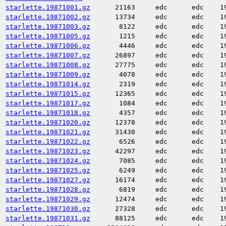
starlette.19871001.gz
21163
edc
edc
1
starlette.19871002.gz
13734
edc
edc
1
starlette.19871003.gz
8122
edc
edc
1
starlette.19871005.gz
1215
edc
edc
1
starlette.19871006.gz
4446
edc
edc
1
starlette.19871007.gz
26897
edc
edc
1
starlette.19871008.gz
27775
edc
edc
1
starlette.19871009.gz
4078
edc
edc
1
starlette.19871014.gz
2319
edc
edc
1
starlette.19871015.gz
12365
edc
edc
1
starlette.19871017.gz
1084
edc
edc
1
starlette.19871018.gz
4357
edc
edc
1
starlette.19871020.gz
12378
edc
edc
1
starlette.19871021.gz
31430
edc
edc
1
starlette.19871022.gz
6526
edc
edc
1
starlette.19871023.gz
42297
edc
edc
1
starlette.19871024.gz
7085
edc
edc
1
starlette.19871025.gz
6249
edc
edc
1
starlette.19871027.gz
16174
edc
edc
1
starlette.19871028.gz
6819
edc
edc
1
starlette.19871029.gz
12474
edc
edc
1
starlette.19871030.gz
27328
edc
edc
1
starlette.19871031.gz
88125
edc
edc
1