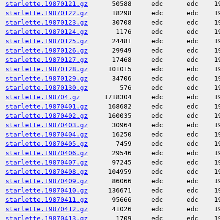
starlette.19870121.gz
50588
edc
edc
1
starlette.19870122.gz
18298
edc
edc
1
starlette.19870123.gz
30708
edc
edc
1
starlette.19870124.gz
1176
edc
edc
1
starlette.19870125.gz
24481
edc
edc
1
starlette.19870126.gz
29949
edc
edc
1
starlette.19870127.gz
17468
edc
edc
1
starlette.19870128.gz
101015
edc
edc
1
starlette.19870129.gz
34706
edc
edc
1
starlette.19870130.gz
576
edc
edc
1
starlette.198704.gz
1718304
edc
edc
1
starlette.19870401.gz
168682
edc
edc
1
starlette.19870402.gz
160035
edc
edc
1
starlette.19870403.gz
30964
edc
edc
1
starlette.19870404.gz
16250
edc
edc
1
starlette.19870405.gz
7459
edc
edc
1
starlette.19870406.gz
29546
edc
edc
1
starlette.19870407.gz
97245
edc
edc
1
starlette.19870408.gz
104959
edc
edc
1
starlette.19870409.gz
86066
edc
edc
1
starlette.19870410.gz
136671
edc
edc
1
starlette.19870411.gz
95666
edc
edc
1
starlette.19870412.gz
41026
edc
edc
1
starlette.19870413.gz
1709
edc
edc
1