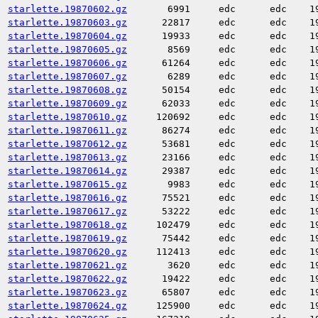
starlette.19870602.gz
6991
edc
edc
1
starlette.19870603.gz
22817
edc
edc
1
starlette.19870604.gz
19933
edc
edc
1
starlette.19870605.gz
8569
edc
edc
1
starlette.19870606.gz
61264
edc
edc
1
starlette.19870607.gz
6289
edc
edc
1
starlette.19870608.gz
50154
edc
edc
1
starlette.19870609.gz
62033
edc
edc
1
starlette.19870610.gz
120692
edc
edc
1
starlette.19870611.gz
86274
edc
edc
1
starlette.19870612.gz
53681
edc
edc
1
starlette.19870613.gz
23166
edc
edc
1
starlette.19870614.gz
29387
edc
edc
1
starlette.19870615.gz
9983
edc
edc
1
starlette.19870616.gz
75521
edc
edc
1
starlette.19870617.gz
53222
edc
edc
1
starlette.19870618.gz
102479
edc
edc
1
starlette.19870619.gz
75442
edc
edc
1
starlette.19870620.gz
112413
edc
edc
1
starlette.19870621.gz
3620
edc
edc
1
starlette.19870622.gz
19422
edc
edc
1
starlette.19870623.gz
65807
edc
edc
1
starlette.19870624.gz
125900
edc
edc
1