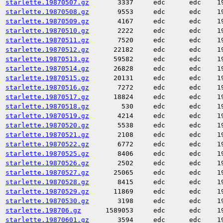
starlette.19870507.gz
3337
edc
edc
1
starlette.19870508.gz
9553
edc
edc
1
starlette.19870509.gz
4167
edc
edc
1
starlette.19870510.gz
2222
edc
edc
1
starlette.19870511.gz
7520
edc
edc
1
starlette.19870512.gz
22182
edc
edc
1
starlette.19870513.gz
59582
edc
edc
1
starlette.19870514.gz
26828
edc
edc
1
starlette.19870515.gz
20131
edc
edc
1
starlette.19870516.gz
7272
edc
edc
1
starlette.19870517.gz
18824
edc
edc
1
starlette.19870518.gz
530
edc
edc
1
starlette.19870519.gz
4214
edc
edc
1
starlette.19870520.gz
5538
edc
edc
1
starlette.19870521.gz
2108
edc
edc
1
starlette.19870522.gz
6772
edc
edc
1
starlette.19870525.gz
8406
edc
edc
1
starlette.19870526.gz
2502
edc
edc
1
starlette.19870527.gz
25065
edc
edc
1
starlette.19870528.gz
8415
edc
edc
1
starlette.19870529.gz
11869
edc
edc
1
starlette.19870530.gz
3198
edc
edc
1
starlette.198706.gz
1589053
edc
edc
1
starlette.19870601.gz
3594
edc
edc
1