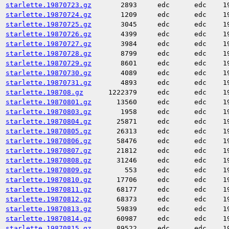
starlette.19870723.gz
2893
edc
edc
1
starlette.19870724.gz
1209
edc
edc
1
starlette.19870725.gz
3045
edc
edc
1
starlette.19870726.gz
4399
edc
edc
1
starlette.19870727.gz
3984
edc
edc
1
starlette.19870728.gz
8799
edc
edc
1
starlette.19870729.gz
8601
edc
edc
1
starlette.19870730.gz
4089
edc
edc
1
starlette.19870731.gz
4893
edc
edc
1
starlette.198708.gz
1222379
edc
edc
1
starlette.19870801.gz
13560
edc
edc
1
starlette.19870803.gz
1958
edc
edc
1
starlette.19870804.gz
25871
edc
edc
1
starlette.19870805.gz
26313
edc
edc
1
starlette.19870806.gz
58476
edc
edc
1
starlette.19870807.gz
21812
edc
edc
1
starlette.19870808.gz
31246
edc
edc
1
starlette.19870809.gz
553
edc
edc
1
starlette.19870810.gz
17706
edc
edc
1
starlette.19870811.gz
68177
edc
edc
1
starlette.19870812.gz
68373
edc
edc
1
starlette.19870813.gz
59839
edc
edc
1
starlette.19870814.gz
60987
edc
edc
1
starlette.19870815.gz
89522
edc
edc
1