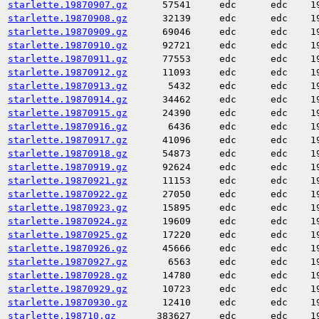
starlette.19870907.gz
57541
edc
edc
1
starlette.19870908.gz
32139
edc
edc
1
starlette.19870909.gz
69046
edc
edc
1
starlette.19870910.gz
92721
edc
edc
1
starlette.19870911.gz
77553
edc
edc
1
starlette.19870912.gz
11093
edc
edc
1
starlette.19870913.gz
5432
edc
edc
1
starlette.19870914.gz
34462
edc
edc
1
starlette.19870915.gz
24390
edc
edc
1
starlette.19870916.gz
6436
edc
edc
1
starlette.19870917.gz
41096
edc
edc
1
starlette.19870918.gz
54873
edc
edc
1
starlette.19870919.gz
92624
edc
edc
1
starlette.19870921.gz
11153
edc
edc
1
starlette.19870922.gz
27050
edc
edc
1
starlette.19870923.gz
15895
edc
edc
1
starlette.19870924.gz
19609
edc
edc
1
starlette.19870925.gz
17220
edc
edc
1
starlette.19870926.gz
45666
edc
edc
1
starlette.19870927.gz
6563
edc
edc
1
starlette.19870928.gz
14780
edc
edc
1
starlette.19870929.gz
10723
edc
edc
1
starlette.19870930.gz
12410
edc
edc
1
starlette.198710.gz
383627
edc
edc
1