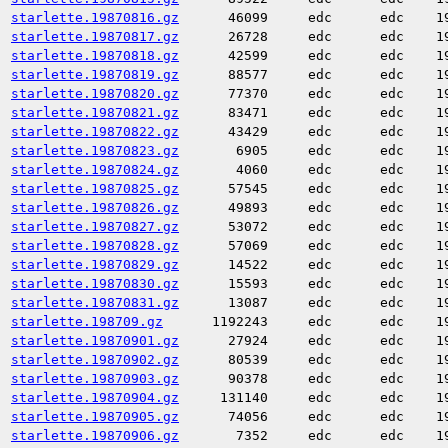
starlette.19870816.gz
46099
edc
edc
1
starlette.19870817.gz
26728
edc
edc
1
starlette.19870818.gz
42599
edc
edc
1
starlette.19870819.gz
88577
edc
edc
1
starlette.19870820.gz
77370
edc
edc
1
starlette.19870821.gz
83471
edc
edc
1
starlette.19870822.gz
43429
edc
edc
1
starlette.19870823.gz
6905
edc
edc
1
starlette.19870824.gz
4060
edc
edc
1
starlette.19870825.gz
57545
edc
edc
1
starlette.19870826.gz
49893
edc
edc
1
starlette.19870827.gz
53072
edc
edc
1
starlette.19870828.gz
57069
edc
edc
1
starlette.19870829.gz
14522
edc
edc
1
starlette.19870830.gz
15593
edc
edc
1
starlette.19870831.gz
13087
edc
edc
1
starlette.198709.gz
1192243
edc
edc
1
starlette.19870901.gz
27924
edc
edc
1
starlette.19870902.gz
80539
edc
edc
1
starlette.19870903.gz
90378
edc
edc
1
starlette.19870904.gz
131140
edc
edc
1
starlette.19870905.gz
74056
edc
edc
1
starlette.19870906.gz
7352
edc
edc
1