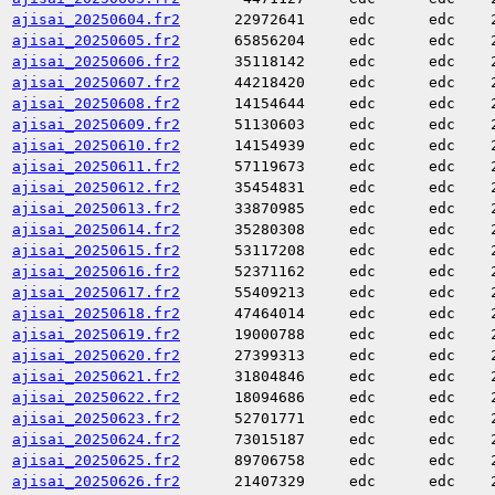
ajisai_20250604.fr2
22972641
edc
edc
ajisai_20250605.fr2
65856204
edc
edc
ajisai_20250606.fr2
35118142
edc
edc
ajisai_20250607.fr2
44218420
edc
edc
ajisai_20250608.fr2
14154644
edc
edc
ajisai_20250609.fr2
51130603
edc
edc
ajisai_20250610.fr2
14154939
edc
edc
ajisai_20250611.fr2
57119673
edc
edc
ajisai_20250612.fr2
35454831
edc
edc
ajisai_20250613.fr2
33870985
edc
edc
ajisai_20250614.fr2
35280308
edc
edc
ajisai_20250615.fr2
53117208
edc
edc
ajisai_20250616.fr2
52371162
edc
edc
ajisai_20250617.fr2
55409213
edc
edc
ajisai_20250618.fr2
47464014
edc
edc
ajisai_20250619.fr2
19000788
edc
edc
ajisai_20250620.fr2
27399313
edc
edc
ajisai_20250621.fr2
31804846
edc
edc
ajisai_20250622.fr2
18094686
edc
edc
ajisai_20250623.fr2
52701771
edc
edc
ajisai_20250624.fr2
73015187
edc
edc
ajisai_20250625.fr2
89706758
edc
edc
ajisai_20250626.fr2
21407329
edc
edc