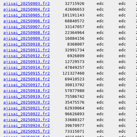
ajisai_20250903.fr2
32715926
edc
edc
ajisai_20250904.fr2
42606653
edc
edc
ajisai_20250905.fr2
101191143
edc
edc
ajisai_20250906.fr2
68840572
edc
edc
ajisai_20250907.fr2
33147057
edc
edc
ajisai_20250908.fr2
22364964
edc
edc
ajisai_20250909.fr2
16084156
edc
edc
ajisai_20250910.fr2
8368007
edc
edc
ajisai_20250911.fr2
32991734
edc
edc
ajisai_20250912.fr2
6926899
edc
edc
ajisai_20250913.fr2
12729573
edc
edc
ajisai_20250914.fr2
47849257
edc
edc
ajisai_20250915.fr2
121327460
edc
edc
ajisai_20250916.fr2
69410523
edc
edc
ajisai_20250917.fr2
30013792
edc
edc
ajisai_20250918.fr2
57077980
edc
edc
ajisai_20250919.fr2
75586742
edc
edc
ajisai_20250920.fr2
35475576
edc
edc
ajisai_20250921.fr2
62939064
edc
edc
ajisai_20250922.fr2
96626893
edc
edc
ajisai_20250923.fr2
33680327
edc
edc
ajisai_20250924.fr2
39670977
edc
edc
ajisai_20250925.fr2
73315071
edc
edc