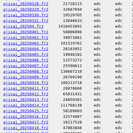
ajisai_20250328.fr2
21728115
edc
edc
ajisai_20250329.fr2
32667694
edc
edc
ajisai_20250330.fr2
19529705
edc
edc
ajisai_20250331.fr2
13646633
edc
edc
ajisai_202504.fr2
1410453691
edc
edc
ajisai_20250401.fr2
50806096
edc
edc
ajisai_20250402.fr2
39973061
edc
edc
ajisai_20250403.fr2
101519762
edc
edc
ajisai_20250404.fr2
28183952
edc
edc
ajisai_20250405.fr2
19046182
edc
edc
ajisai_20250406.fr2
51573272
edc
edc
ajisai_20250407.fr2
25590612
edc
edc
ajisai_20250408.fr2
130607210
edc
edc
ajisai_20250409.fr2
26769190
edc
edc
ajisai_20250410.fr2
100213718
edc
edc
ajisai_20250411.fr2
20878660
edc
edc
ajisai_20250412.fr2
65831431
edc
edc
ajisai_20250413.fr2
24059301
edc
edc
ajisai_20250414.fr2
111768138
edc
edc
ajisai_20250415.fr2
58109603
edc
edc
ajisai_20250416.fr2
32574087
edc
edc
ajisai_20250417.fr2
10217528
edc
edc
ajisai_20250418.fr2
47083848
edc
edc