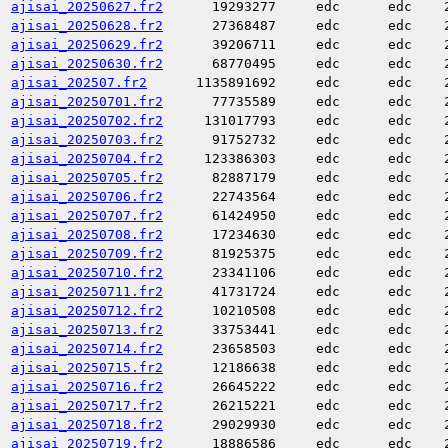
ajisai_20250627.fr2
19293277
edc
edc
ajisai_20250628.fr2
27368487
edc
edc
ajisai_20250629.fr2
39206711
edc
edc
ajisai_20250630.fr2
68770495
edc
edc
ajisai_202507.fr2
1135891692
edc
edc
ajisai_20250701.fr2
77735589
edc
edc
ajisai_20250702.fr2
131017793
edc
edc
ajisai_20250703.fr2
91752732
edc
edc
ajisai_20250704.fr2
123386303
edc
edc
ajisai_20250705.fr2
82887179
edc
edc
ajisai_20250706.fr2
22743564
edc
edc
ajisai_20250707.fr2
61424950
edc
edc
ajisai_20250708.fr2
17234630
edc
edc
ajisai_20250709.fr2
81925375
edc
edc
ajisai_20250710.fr2
23341106
edc
edc
ajisai_20250711.fr2
41731724
edc
edc
ajisai_20250712.fr2
10210508
edc
edc
ajisai_20250713.fr2
33753441
edc
edc
ajisai_20250714.fr2
23658503
edc
edc
ajisai_20250715.fr2
12186638
edc
edc
ajisai_20250716.fr2
26645222
edc
edc
ajisai_20250717.fr2
26215221
edc
edc
ajisai_20250718.fr2
29029930
edc
edc
ajisai_20250719.fr2
18886586
edc
edc