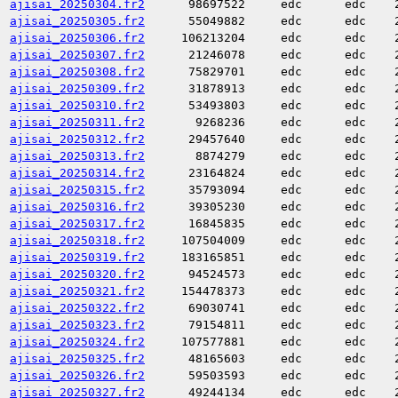
ajisai_20250304.fr2
98697522
edc
edc
ajisai_20250305.fr2
55049882
edc
edc
ajisai_20250306.fr2
106213204
edc
edc
ajisai_20250307.fr2
21246078
edc
edc
ajisai_20250308.fr2
75829701
edc
edc
ajisai_20250309.fr2
31878913
edc
edc
ajisai_20250310.fr2
53493803
edc
edc
ajisai_20250311.fr2
9268236
edc
edc
ajisai_20250312.fr2
29457640
edc
edc
ajisai_20250313.fr2
8874279
edc
edc
ajisai_20250314.fr2
23164824
edc
edc
ajisai_20250315.fr2
35793094
edc
edc
ajisai_20250316.fr2
39305230
edc
edc
ajisai_20250317.fr2
16845835
edc
edc
ajisai_20250318.fr2
107504009
edc
edc
ajisai_20250319.fr2
183165851
edc
edc
ajisai_20250320.fr2
94524573
edc
edc
ajisai_20250321.fr2
154478373
edc
edc
ajisai_20250322.fr2
69030741
edc
edc
ajisai_20250323.fr2
79154811
edc
edc
ajisai_20250324.fr2
107577881
edc
edc
ajisai_20250325.fr2
48165603
edc
edc
ajisai_20250326.fr2
59503593
edc
edc
ajisai_20250327.fr2
49244134
edc
edc