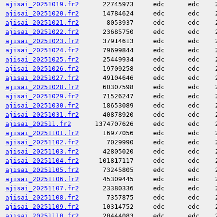
ajisai_20251019.fr2
22745973
edc
edc
ajisai_20251020.fr2
14784624
edc
edc
ajisai_20251021.fr2
8053937
edc
edc
ajisai_20251022.fr2
23685750
edc
edc
ajisai_20251023.fr2
37914613
edc
edc
ajisai_20251024.fr2
79699844
edc
edc
ajisai_20251025.fr2
25449934
edc
edc
ajisai_20251026.fr2
19709258
edc
edc
ajisai_20251027.fr2
49104646
edc
edc
ajisai_20251028.fr2
60307598
edc
edc
ajisai_20251029.fr2
71526247
edc
edc
ajisai_20251030.fr2
18653089
edc
edc
ajisai_20251031.fr2
40878920
edc
edc
ajisai_202511.fr2
1374707626
edc
edc
ajisai_20251101.fr2
16977056
edc
edc
ajisai_20251102.fr2
7029990
edc
edc
ajisai_20251103.fr2
42805020
edc
edc
ajisai_20251104.fr2
101817117
edc
edc
ajisai_20251105.fr2
73245805
edc
edc
ajisai_20251106.fr2
45309445
edc
edc
ajisai_20251107.fr2
23380336
edc
edc
ajisai_20251108.fr2
7357875
edc
edc
ajisai_20251109.fr2
10314752
edc
edc
ajisai_20251110.fr2
20444083
edc
edc