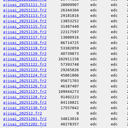
ajisai_20251111.fr2
28009907
edc
edc
ajisai_20251112.fr2
26344304
edc
edc
ajisai_20251113.fr2
29181816
edc
edc
ajisai_20251114.fr2
13853252
edc
edc
ajisai_20251115.fr2
31487440
edc
edc
ajisai_20251116.fr2
22317597
edc
edc
ajisai_20251117.fr2
13080916
edc
edc
ajisai_20251118.fr2
86714725
edc
edc
ajisai_20251119.fr2
53382059
edc
edc
ajisai_20251120.fr2
40739873
edc
edc
ajisai_20251121.fr2
102911158
edc
edc
ajisai_20251122.fr2
57393748
edc
edc
ajisai_20251123.fr2
29265826
edc
edc
ajisai_20251124.fr2
45861806
edc
edc
ajisai_20251125.fr2
95671703
edc
edc
ajisai_20251126.fr2
46187407
edc
edc
ajisai_20251127.fr2
109944273
edc
edc
ajisai_20251128.fr2
91402223
edc
edc
ajisai_20251129.fr2
84110821
edc
edc
ajisai_20251130.fr2
17557042
edc
edc
ajisai_202512.fr2
0
edc
edc
ajisai_20251201.fr2
34813016
edc
edc
ajisai_20251202.fr2
40278357
edc
edc