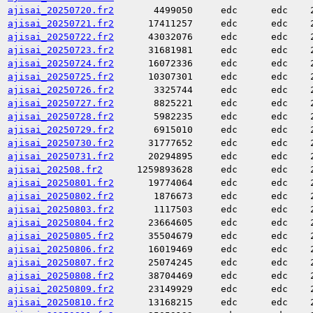
ajisai_20250720.fr2
4499050
edc
edc
ajisai_20250721.fr2
17411257
edc
edc
ajisai_20250722.fr2
43032076
edc
edc
ajisai_20250723.fr2
31681981
edc
edc
ajisai_20250724.fr2
16072336
edc
edc
ajisai_20250725.fr2
10307301
edc
edc
ajisai_20250726.fr2
3325744
edc
edc
ajisai_20250727.fr2
8825221
edc
edc
ajisai_20250728.fr2
5982235
edc
edc
ajisai_20250729.fr2
6915010
edc
edc
ajisai_20250730.fr2
31777652
edc
edc
ajisai_20250731.fr2
20294895
edc
edc
ajisai_202508.fr2
1259893628
edc
edc
ajisai_20250801.fr2
19774064
edc
edc
ajisai_20250802.fr2
1876673
edc
edc
ajisai_20250803.fr2
1117503
edc
edc
ajisai_20250804.fr2
23664605
edc
edc
ajisai_20250805.fr2
35504679
edc
edc
ajisai_20250806.fr2
16019469
edc
edc
ajisai_20250807.fr2
25074245
edc
edc
ajisai_20250808.fr2
38704469
edc
edc
ajisai_20250809.fr2
23149929
edc
edc
ajisai_20250810.fr2
13168215
edc
edc