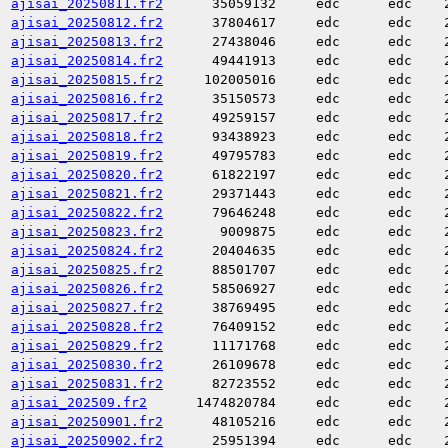
ajisai_20250811.fr2
35059132
edc
edc
ajisai_20250812.fr2
37804617
edc
edc
ajisai_20250813.fr2
27438046
edc
edc
ajisai_20250814.fr2
49441913
edc
edc
ajisai_20250815.fr2
102005016
edc
edc
ajisai_20250816.fr2
35150573
edc
edc
ajisai_20250817.fr2
49259157
edc
edc
ajisai_20250818.fr2
93438923
edc
edc
ajisai_20250819.fr2
49795783
edc
edc
ajisai_20250820.fr2
61822197
edc
edc
ajisai_20250821.fr2
29371443
edc
edc
ajisai_20250822.fr2
79646248
edc
edc
ajisai_20250823.fr2
9009875
edc
edc
ajisai_20250824.fr2
20404635
edc
edc
ajisai_20250825.fr2
88501707
edc
edc
ajisai_20250826.fr2
58506927
edc
edc
ajisai_20250827.fr2
38769495
edc
edc
ajisai_20250828.fr2
76409152
edc
edc
ajisai_20250829.fr2
11171768
edc
edc
ajisai_20250830.fr2
26109678
edc
edc
ajisai_20250831.fr2
82723552
edc
edc
ajisai_202509.fr2
1474820784
edc
edc
ajisai_20250901.fr2
48105216
edc
edc
ajisai_20250902.fr2
25951394
edc
edc