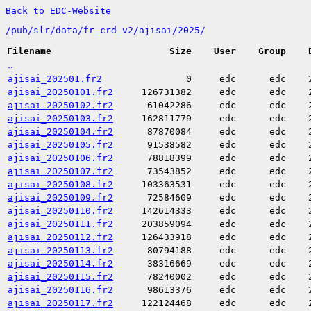
Back to EDC-Website
/
pub/
slr/
data/
fr_crd_v2/
ajisai/
2025/
Filename
Size
User
Group
..
ajisai_202501.fr2
0
edc
edc
ajisai_20250101.fr2
126731382
edc
edc
ajisai_20250102.fr2
61042286
edc
edc
ajisai_20250103.fr2
162811779
edc
edc
ajisai_20250104.fr2
87870084
edc
edc
ajisai_20250105.fr2
91538582
edc
edc
ajisai_20250106.fr2
78818399
edc
edc
ajisai_20250107.fr2
73543852
edc
edc
ajisai_20250108.fr2
103363531
edc
edc
ajisai_20250109.fr2
72584609
edc
edc
ajisai_20250110.fr2
142614333
edc
edc
ajisai_20250111.fr2
203859094
edc
edc
ajisai_20250112.fr2
126433918
edc
edc
ajisai_20250113.fr2
80794188
edc
edc
ajisai_20250114.fr2
38316669
edc
edc
ajisai_20250115.fr2
78240002
edc
edc
ajisai_20250116.fr2
98613376
edc
edc
ajisai_20250117.fr2
122124468
edc
edc