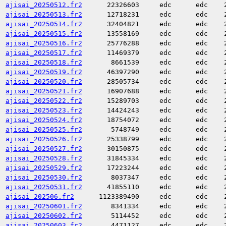
ajisai_20250512.fr2
22326603
edc
edc
ajisai_20250513.fr2
12718231
edc
edc
ajisai_20250514.fr2
32404821
edc
edc
ajisai_20250515.fr2
13558169
edc
edc
ajisai_20250516.fr2
25776288
edc
edc
ajisai_20250517.fr2
11469379
edc
edc
ajisai_20250518.fr2
8661539
edc
edc
ajisai_20250519.fr2
46397290
edc
edc
ajisai_20250520.fr2
28505734
edc
edc
ajisai_20250521.fr2
16907688
edc
edc
ajisai_20250522.fr2
15289703
edc
edc
ajisai_20250523.fr2
14424243
edc
edc
ajisai_20250524.fr2
18754072
edc
edc
ajisai_20250525.fr2
5748749
edc
edc
ajisai_20250526.fr2
25338799
edc
edc
ajisai_20250527.fr2
30150875
edc
edc
ajisai_20250528.fr2
31845334
edc
edc
ajisai_20250529.fr2
17223244
edc
edc
ajisai_20250530.fr2
8037347
edc
edc
ajisai_20250531.fr2
41855110
edc
edc
ajisai_202506.fr2
1123389490
edc
edc
ajisai_20250601.fr2
8341334
edc
edc
ajisai_20250602.fr2
5114452
edc
edc
ajisai_20250603.fr2
4471127
edc
edc