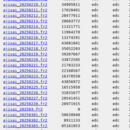
ajisai_20250210.fr2
34905811
edc
edc
ajisai_20250211.fr2
17020401
edc
edc
ajisai_20250212.fr2
20477911
edc
edc
ajisai_20250213.fr2
20683772
edc
edc
ajisai_20250214.fr2
11321771
edc
edc
ajisai_20250215.fr2
11964270
edc
edc
ajisai_20250216.fr2
13274291
edc
edc
ajisai_20250217.fr2
43081841
edc
edc
ajisai_20250218.fr2
35052203
edc
edc
ajisai_20250219.fr2
39207667
edc
edc
ajisai_20250220.fr2
33872595
edc
edc
ajisai_20250221.fr2
21783233
edc
edc
ajisai_20250222.fr2
22168567
edc
edc
ajisai_20250223.fr2
16370550
edc
edc
ajisai_20250224.fr2
43856972
edc
edc
ajisai_20250225.fr2
16515950
edc
edc
ajisai_20250226.fr2
31831677
edc
edc
ajisai_20250227.fr2
20541451
edc
edc
ajisai_20250228.fr2
20971915
edc
edc
ajisai_202503.fr2
0
edc
edc
ajisai_20250301.fr2
50639940
edc
edc
ajisai_20250302.fr2
8911133
edc
edc
ajisai_20250303.fr2
85161953
edc
edc