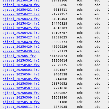
ajisai_20250419.fr2
29428106
edc
edc
ajisai_20250420.fr2
38565896
edc
edc
ajisai_20250421.fr2
6618411
edc
edc
ajisai_20250422.fr2
71722257
edc
edc
ajisai_20250423.fr2
34010403
edc
edc
ajisai_20250424.fr2
14446828
edc
edc
ajisai_20250425.fr2
54810703
edc
edc
ajisai_20250426.fr2
18196757
edc
edc
ajisai_20250427.fr2
32589625
edc
edc
ajisai_20250428.fr2
86595773
edc
edc
ajisai_20250429.fr2
45090226
edc
edc
ajisai_20250430.fr2
33573113
edc
edc
ajisai_202505.fr2
541549573
edc
edc
ajisai_20250501.fr2
11260014
edc
edc
ajisai_20250502.fr2
27579775
edc
edc
ajisai_20250503.fr2
3391587
edc
edc
ajisai_20250504.fr2
2404538
edc
edc
ajisai_20250505.fr2
3714868
edc
edc
ajisai_20250506.fr2
23879052
edc
edc
ajisai_20250507.fr2
9791616
edc
edc
ajisai_20250508.fr2
7539862
edc
edc
ajisai_20250509.fr2
11691880
edc
edc
ajisai_20250510.fr2
5531188
edc
edc
ajisai_20250511.fr2
7372035
edc
edc