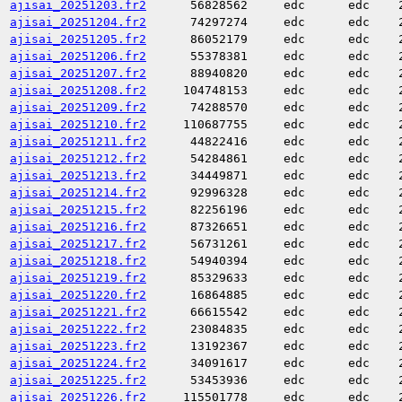
ajisai_20251203.fr2
56828562
edc
edc
ajisai_20251204.fr2
74297274
edc
edc
ajisai_20251205.fr2
86052179
edc
edc
ajisai_20251206.fr2
55378381
edc
edc
ajisai_20251207.fr2
88940820
edc
edc
ajisai_20251208.fr2
104748153
edc
edc
ajisai_20251209.fr2
74288570
edc
edc
ajisai_20251210.fr2
110687755
edc
edc
ajisai_20251211.fr2
44822416
edc
edc
ajisai_20251212.fr2
54284861
edc
edc
ajisai_20251213.fr2
34449871
edc
edc
ajisai_20251214.fr2
92996328
edc
edc
ajisai_20251215.fr2
82256196
edc
edc
ajisai_20251216.fr2
87326651
edc
edc
ajisai_20251217.fr2
56731261
edc
edc
ajisai_20251218.fr2
54940394
edc
edc
ajisai_20251219.fr2
85329633
edc
edc
ajisai_20251220.fr2
16864885
edc
edc
ajisai_20251221.fr2
66615542
edc
edc
ajisai_20251222.fr2
23084835
edc
edc
ajisai_20251223.fr2
13192367
edc
edc
ajisai_20251224.fr2
34091617
edc
edc
ajisai_20251225.fr2
53453936
edc
edc
ajisai_20251226.fr2
115501778
edc
edc