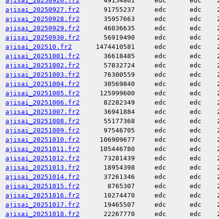
ajisai_20250926.fr2
49154861
edc
edc
ajisai_20250927.fr2
91755237
edc
edc
ajisai_20250928.fr2
35957663
edc
edc
ajisai_20250929.fr2
46036635
edc
edc
ajisai_20250930.fr2
56919490
edc
edc
ajisai_202510.fr2
1474410581
edc
edc
ajisai_20251001.fr2
36618485
edc
edc
ajisai_20251002.fr2
57832724
edc
edc
ajisai_20251003.fr2
76300559
edc
edc
ajisai_20251004.fr2
30569840
edc
edc
ajisai_20251005.fr2
125999600
edc
edc
ajisai_20251006.fr2
82282349
edc
edc
ajisai_20251007.fr2
36941884
edc
edc
ajisai_20251008.fr2
55177368
edc
edc
ajisai_20251009.fr2
97546705
edc
edc
ajisai_20251010.fr2
106909677
edc
edc
ajisai_20251011.fr2
105446780
edc
edc
ajisai_20251012.fr2
73281439
edc
edc
ajisai_20251013.fr2
18954398
edc
edc
ajisai_20251014.fr2
37261346
edc
edc
ajisai_20251015.fr2
8765307
edc
edc
ajisai_20251016.fr2
10274470
edc
edc
ajisai_20251017.fr2
19465507
edc
edc
ajisai_20251018.fr2
22267770
edc
edc