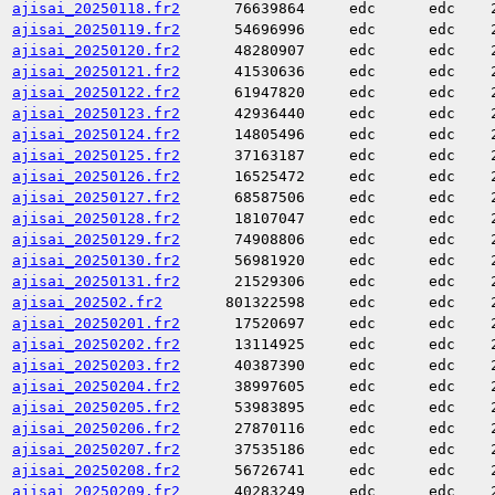
ajisai_20250118.fr2
76639864
edc
edc
ajisai_20250119.fr2
54696996
edc
edc
ajisai_20250120.fr2
48280907
edc
edc
ajisai_20250121.fr2
41530636
edc
edc
ajisai_20250122.fr2
61947820
edc
edc
ajisai_20250123.fr2
42936440
edc
edc
ajisai_20250124.fr2
14805496
edc
edc
ajisai_20250125.fr2
37163187
edc
edc
ajisai_20250126.fr2
16525472
edc
edc
ajisai_20250127.fr2
68587506
edc
edc
ajisai_20250128.fr2
18107047
edc
edc
ajisai_20250129.fr2
74908806
edc
edc
ajisai_20250130.fr2
56981920
edc
edc
ajisai_20250131.fr2
21529306
edc
edc
ajisai_202502.fr2
801322598
edc
edc
ajisai_20250201.fr2
17520697
edc
edc
ajisai_20250202.fr2
13114925
edc
edc
ajisai_20250203.fr2
40387390
edc
edc
ajisai_20250204.fr2
38997605
edc
edc
ajisai_20250205.fr2
53983895
edc
edc
ajisai_20250206.fr2
27870116
edc
edc
ajisai_20250207.fr2
37535186
edc
edc
ajisai_20250208.fr2
56726741
edc
edc
ajisai_20250209.fr2
40283249
edc
edc