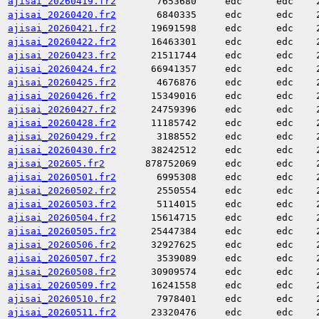
ajisai_20260419.fr2
7653680
edc
edc
ajisai_20260420.fr2
6840335
edc
edc
ajisai_20260421.fr2
19691598
edc
edc
ajisai_20260422.fr2
16463301
edc
edc
ajisai_20260423.fr2
21511744
edc
edc
ajisai_20260424.fr2
66941357
edc
edc
ajisai_20260425.fr2
4676876
edc
edc
ajisai_20260426.fr2
15349016
edc
edc
ajisai_20260427.fr2
24759396
edc
edc
ajisai_20260428.fr2
11185742
edc
edc
ajisai_20260429.fr2
3188552
edc
edc
ajisai_20260430.fr2
38242512
edc
edc
ajisai_202605.fr2
878752069
edc
edc
ajisai_20260501.fr2
6995308
edc
edc
ajisai_20260502.fr2
2550554
edc
edc
ajisai_20260503.fr2
5114015
edc
edc
ajisai_20260504.fr2
15614715
edc
edc
ajisai_20260505.fr2
25447384
edc
edc
ajisai_20260506.fr2
32927625
edc
edc
ajisai_20260507.fr2
3539089
edc
edc
ajisai_20260508.fr2
30909574
edc
edc
ajisai_20260509.fr2
16241558
edc
edc
ajisai_20260510.fr2
7978401
edc
edc
ajisai_20260511.fr2
23320476
edc
edc