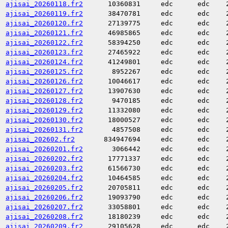
ajisai_20260118.fr2
10360831
edc
edc
ajisai_20260119.fr2
38470781
edc
edc
ajisai_20260120.fr2
27139775
edc
edc
ajisai_20260121.fr2
46985865
edc
edc
ajisai_20260122.fr2
58394250
edc
edc
ajisai_20260123.fr2
27465922
edc
edc
ajisai_20260124.fr2
41249801
edc
edc
ajisai_20260125.fr2
8952267
edc
edc
ajisai_20260126.fr2
10046617
edc
edc
ajisai_20260127.fr2
13907630
edc
edc
ajisai_20260128.fr2
9470185
edc
edc
ajisai_20260129.fr2
11332080
edc
edc
ajisai_20260130.fr2
18000527
edc
edc
ajisai_20260131.fr2
4857508
edc
edc
ajisai_202602.fr2
834947694
edc
edc
ajisai_20260201.fr2
3066442
edc
edc
ajisai_20260202.fr2
17771337
edc
edc
ajisai_20260203.fr2
61566730
edc
edc
ajisai_20260204.fr2
10464585
edc
edc
ajisai_20260205.fr2
20705811
edc
edc
ajisai_20260206.fr2
19093790
edc
edc
ajisai_20260207.fr2
33058801
edc
edc
ajisai_20260208.fr2
18180239
edc
edc
ajisai_20260209.fr2
29105628
edc
edc