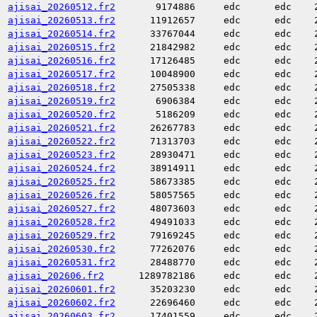
ajisai_20260512.fr2
9174886
edc
edc
ajisai_20260513.fr2
11912657
edc
edc
ajisai_20260514.fr2
33767044
edc
edc
ajisai_20260515.fr2
21842982
edc
edc
ajisai_20260516.fr2
17126485
edc
edc
ajisai_20260517.fr2
10048900
edc
edc
ajisai_20260518.fr2
27505338
edc
edc
ajisai_20260519.fr2
6906384
edc
edc
ajisai_20260520.fr2
5186209
edc
edc
ajisai_20260521.fr2
26267783
edc
edc
ajisai_20260522.fr2
71313703
edc
edc
ajisai_20260523.fr2
28930471
edc
edc
ajisai_20260524.fr2
38914911
edc
edc
ajisai_20260525.fr2
58673385
edc
edc
ajisai_20260526.fr2
58057565
edc
edc
ajisai_20260527.fr2
48073603
edc
edc
ajisai_20260528.fr2
49491033
edc
edc
ajisai_20260529.fr2
79169245
edc
edc
ajisai_20260530.fr2
77262076
edc
edc
ajisai_20260531.fr2
28488770
edc
edc
ajisai_202606.fr2
1289782186
edc
edc
ajisai_20260601.fr2
35203230
edc
edc
ajisai_20260602.fr2
22696460
edc
edc
ajisai_20260603.fr2
17401559
edc
edc