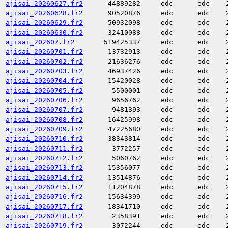
ajisai_20260627.fr2
44889282
edc
edc
ajisai_20260628.fr2
90520876
edc
edc
ajisai_20260629.fr2
50932098
edc
edc
ajisai_20260630.fr2
32410088
edc
edc
ajisai_202607.fr2
519425337
edc
edc
ajisai_20260701.fr2
13732913
edc
edc
ajisai_20260702.fr2
21636276
edc
edc
ajisai_20260703.fr2
46937426
edc
edc
ajisai_20260704.fr2
15420028
edc
edc
ajisai_20260705.fr2
5500001
edc
edc
ajisai_20260706.fr2
9656762
edc
edc
ajisai_20260707.fr2
9481393
edc
edc
ajisai_20260708.fr2
16425998
edc
edc
ajisai_20260709.fr2
47225680
edc
edc
ajisai_20260710.fr2
38343814
edc
edc
ajisai_20260711.fr2
3772257
edc
edc
ajisai_20260712.fr2
5060762
edc
edc
ajisai_20260713.fr2
15356077
edc
edc
ajisai_20260714.fr2
13514876
edc
edc
ajisai_20260715.fr2
11204878
edc
edc
ajisai_20260716.fr2
15634399
edc
edc
ajisai_20260717.fr2
18341710
edc
edc
ajisai_20260718.fr2
2358391
edc
edc
ajisai_20260719.fr2
3072244
edc
edc