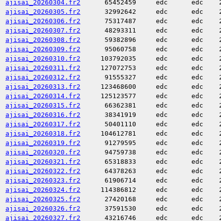
ajisai_20260304.fr2
65452459
edc
edc
ajisai_20260305.fr2
32992642
edc
edc
ajisai_20260306.fr2
75317487
edc
edc
ajisai_20260307.fr2
48293311
edc
edc
ajisai_20260308.fr2
59382896
edc
edc
ajisai_20260309.fr2
95060758
edc
edc
ajisai_20260310.fr2
103792035
edc
edc
ajisai_20260311.fr2
127072753
edc
edc
ajisai_20260312.fr2
91555327
edc
edc
ajisai_20260313.fr2
123468600
edc
edc
ajisai_20260314.fr2
125123577
edc
edc
ajisai_20260315.fr2
66362381
edc
edc
ajisai_20260316.fr2
38341919
edc
edc
ajisai_20260317.fr2
50401110
edc
edc
ajisai_20260318.fr2
104612781
edc
edc
ajisai_20260319.fr2
91279595
edc
edc
ajisai_20260320.fr2
94759738
edc
edc
ajisai_20260321.fr2
65318833
edc
edc
ajisai_20260322.fr2
64378263
edc
edc
ajisai_20260323.fr2
61906714
edc
edc
ajisai_20260324.fr2
114386812
edc
edc
ajisai_20260325.fr2
27420168
edc
edc
ajisai_20260326.fr2
37591530
edc
edc
ajisai_20260327.fr2
43216746
edc
edc