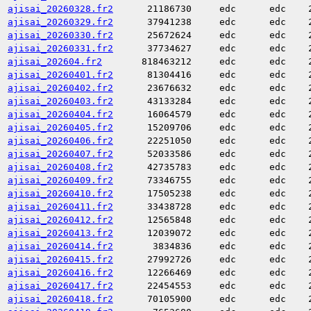
ajisai_20260328.fr2
21186730
edc
edc
ajisai_20260329.fr2
37941238
edc
edc
ajisai_20260330.fr2
25672624
edc
edc
ajisai_20260331.fr2
37734627
edc
edc
ajisai_202604.fr2
818463212
edc
edc
ajisai_20260401.fr2
81304416
edc
edc
ajisai_20260402.fr2
23676632
edc
edc
ajisai_20260403.fr2
43133284
edc
edc
ajisai_20260404.fr2
16064579
edc
edc
ajisai_20260405.fr2
15209706
edc
edc
ajisai_20260406.fr2
22251050
edc
edc
ajisai_20260407.fr2
52033586
edc
edc
ajisai_20260408.fr2
42735783
edc
edc
ajisai_20260409.fr2
73346755
edc
edc
ajisai_20260410.fr2
17505238
edc
edc
ajisai_20260411.fr2
33438728
edc
edc
ajisai_20260412.fr2
12565848
edc
edc
ajisai_20260413.fr2
12039072
edc
edc
ajisai_20260414.fr2
3834836
edc
edc
ajisai_20260415.fr2
27992726
edc
edc
ajisai_20260416.fr2
12266469
edc
edc
ajisai_20260417.fr2
22454553
edc
edc
ajisai_20260418.fr2
70105900
edc
edc