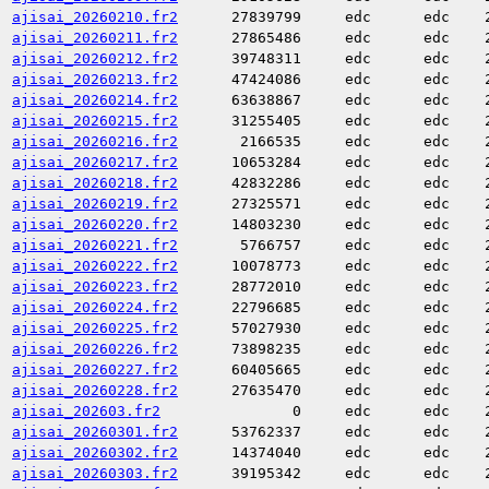
ajisai_20260210.fr2
27839799
edc
edc
ajisai_20260211.fr2
27865486
edc
edc
ajisai_20260212.fr2
39748311
edc
edc
ajisai_20260213.fr2
47424086
edc
edc
ajisai_20260214.fr2
63638867
edc
edc
ajisai_20260215.fr2
31255405
edc
edc
ajisai_20260216.fr2
2166535
edc
edc
ajisai_20260217.fr2
10653284
edc
edc
ajisai_20260218.fr2
42832286
edc
edc
ajisai_20260219.fr2
27325571
edc
edc
ajisai_20260220.fr2
14803230
edc
edc
ajisai_20260221.fr2
5766757
edc
edc
ajisai_20260222.fr2
10078773
edc
edc
ajisai_20260223.fr2
28772010
edc
edc
ajisai_20260224.fr2
22796685
edc
edc
ajisai_20260225.fr2
57027930
edc
edc
ajisai_20260226.fr2
73898235
edc
edc
ajisai_20260227.fr2
60405665
edc
edc
ajisai_20260228.fr2
27635470
edc
edc
ajisai_202603.fr2
0
edc
edc
ajisai_20260301.fr2
53762337
edc
edc
ajisai_20260302.fr2
14374040
edc
edc
ajisai_20260303.fr2
39195342
edc
edc