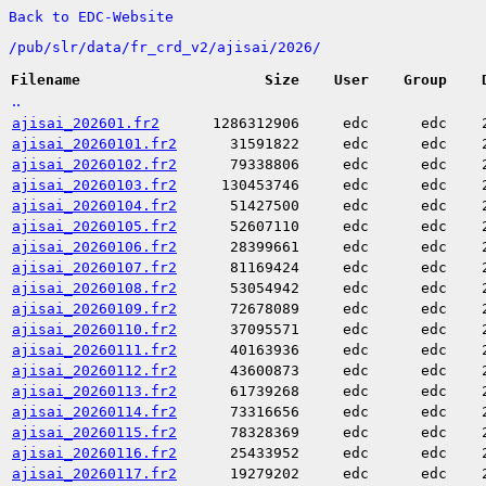
Back to EDC-Website
/
pub/
slr/
data/
fr_crd_v2/
ajisai/
2026/
Filename
Size
User
Group
..
ajisai_202601.fr2
1286312906
edc
edc
ajisai_20260101.fr2
31591822
edc
edc
ajisai_20260102.fr2
79338806
edc
edc
ajisai_20260103.fr2
130453746
edc
edc
ajisai_20260104.fr2
51427500
edc
edc
ajisai_20260105.fr2
52607110
edc
edc
ajisai_20260106.fr2
28399661
edc
edc
ajisai_20260107.fr2
81169424
edc
edc
ajisai_20260108.fr2
53054942
edc
edc
ajisai_20260109.fr2
72678089
edc
edc
ajisai_20260110.fr2
37095571
edc
edc
ajisai_20260111.fr2
40163936
edc
edc
ajisai_20260112.fr2
43600873
edc
edc
ajisai_20260113.fr2
61739268
edc
edc
ajisai_20260114.fr2
73316656
edc
edc
ajisai_20260115.fr2
78328369
edc
edc
ajisai_20260116.fr2
25433952
edc
edc
ajisai_20260117.fr2
19279202
edc
edc