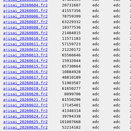
ajisai_20260604.fr2
20731687
edc
edc
ajisai_20260605.fr2
41557356
edc
edc
ajisai_20260606.fr2
78759399
edc
edc
ajisai_20260607.fr2
63229332
edc
edc
ajisai_20260608.fr2
18377536
edc
edc
ajisai_20260609.fr2
21484015
edc
edc
ajisai_20260610.fr2
11571183
edc
edc
ajisai_20260611.fr2
57159723
edc
edc
ajisai_20260612.fr2
21220172
edc
edc
ajisai_20260613.fr2
65566646
edc
edc
ajisai_20260614.fr2
15932044
edc
edc
ajisai_20260615.fr2
65730664
edc
edc
ajisai_20260616.fr2
10884928
edc
edc
ajisai_20260617.fr2
48810189
edc
edc
ajisai_20260618.fr2
51903587
edc
edc
ajisai_20260619.fr2
61650277
edc
edc
ajisai_20260620.fr2
8099706
edc
edc
ajisai_20260621.fr2
81550296
edc
edc
ajisai_20260622.fr2
17145401
edc
edc
ajisai_20260623.fr2
41348314
edc
edc
ajisai_20260624.fr2
39794338
edc
edc
ajisai_20260625.fr2
101007668
edc
edc
ajisai_20260626.fr2
52214182
edc
edc