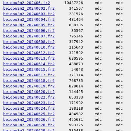
beidou3m2_202406.fr2
10437226
edc
edc
beidou3m2_20240602.fr2
341567
edc
edc
beidou3m2_20240603.fr2
281576
edc
edc
beidou3m2_20240604.fr2
481464
edc
edc
beidou3m2_20240605.fr2
838305
edc
edc
beidou3m2_20240606.fr2
35567
edc
edc
beidou3m2_20240607.fr2
795346
edc
edc
beidou3m2_20240608.fr2
347942
edc
edc
beidou3m2_20240610.fr2
215643
edc
edc
beidou3m2_20240612.fr2
321592
edc
edc
beidou3m2_20240613.fr2
680595
edc
edc
beidou3m2_20240614.fr2
438873
edc
edc
beidou3m2_20240615.fr2
54043
edc
edc
beidou3m2_20240617.fr2
371114
edc
edc
beidou3m2_20240618.fr2
768785
edc
edc
beidou3m2_20240619.fr2
828014
edc
edc
beidou3m2_20240620.fr2
144425
edc
edc
beidou3m2_20240622.fr2
653333
edc
edc
beidou3m2_20240623.fr2
171992
edc
edc
beidou3m2_20240624.fr2
198118
edc
edc
beidou3m2_20240625.fr2
484582
edc
edc
beidou3m2_20240626.fr2
455631
edc
edc
beidou3m2_20240628.fr2
993325
edc
edc
beidou3m2_20240629.fr2
535438
edc
edc