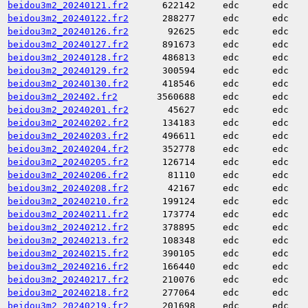
beidou3m2_20240121.fr2
622142
edc
edc
beidou3m2_20240122.fr2
288277
edc
edc
beidou3m2_20240126.fr2
92625
edc
edc
beidou3m2_20240127.fr2
891673
edc
edc
beidou3m2_20240128.fr2
486813
edc
edc
beidou3m2_20240129.fr2
300594
edc
edc
beidou3m2_20240130.fr2
418546
edc
edc
beidou3m2_202402.fr2
3560688
edc
edc
beidou3m2_20240201.fr2
45627
edc
edc
beidou3m2_20240202.fr2
134183
edc
edc
beidou3m2_20240203.fr2
496611
edc
edc
beidou3m2_20240204.fr2
352778
edc
edc
beidou3m2_20240205.fr2
126714
edc
edc
beidou3m2_20240206.fr2
81110
edc
edc
beidou3m2_20240208.fr2
42167
edc
edc
beidou3m2_20240210.fr2
199124
edc
edc
beidou3m2_20240211.fr2
173774
edc
edc
beidou3m2_20240212.fr2
378895
edc
edc
beidou3m2_20240213.fr2
108348
edc
edc
beidou3m2_20240215.fr2
390105
edc
edc
beidou3m2_20240216.fr2
166440
edc
edc
beidou3m2_20240217.fr2
210076
edc
edc
beidou3m2_20240218.fr2
277064
edc
edc
beidou3m2_20240219.fr2
201698
edc
edc