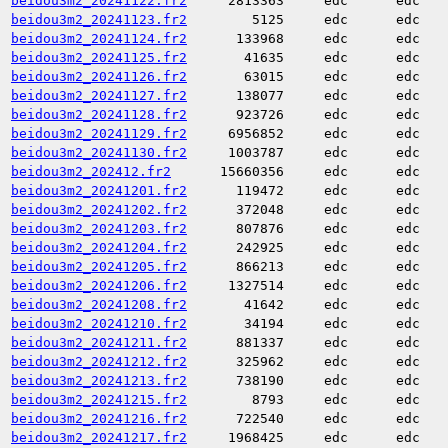
beidou3m2_20241122.fr2
2813363
edc
edc
beidou3m2_20241123.fr2
5125
edc
edc
beidou3m2_20241124.fr2
133968
edc
edc
beidou3m2_20241125.fr2
41635
edc
edc
beidou3m2_20241126.fr2
63015
edc
edc
beidou3m2_20241127.fr2
138077
edc
edc
beidou3m2_20241128.fr2
923726
edc
edc
beidou3m2_20241129.fr2
6956852
edc
edc
beidou3m2_20241130.fr2
1003787
edc
edc
beidou3m2_202412.fr2
15660356
edc
edc
beidou3m2_20241201.fr2
119472
edc
edc
beidou3m2_20241202.fr2
372048
edc
edc
beidou3m2_20241203.fr2
807876
edc
edc
beidou3m2_20241204.fr2
242925
edc
edc
beidou3m2_20241205.fr2
866213
edc
edc
beidou3m2_20241206.fr2
1327514
edc
edc
beidou3m2_20241208.fr2
41642
edc
edc
beidou3m2_20241210.fr2
34194
edc
edc
beidou3m2_20241211.fr2
881337
edc
edc
beidou3m2_20241212.fr2
325962
edc
edc
beidou3m2_20241213.fr2
738190
edc
edc
beidou3m2_20241215.fr2
8793
edc
edc
beidou3m2_20241216.fr2
722540
edc
edc
beidou3m2_20241217.fr2
1968425
edc
edc