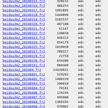
beidou3m2_20240315.fr2
329131
edc
edc
beidou3m2_20240316.fr2
486255
edc
edc
beidou3m2_20240317.fr2
1001805
edc
edc
beidou3m2_20240318.fr2
1444899
edc
edc
beidou3m2_20240319.fr2
3165537
edc
edc
beidou3m2_20240320.fr2
407108
edc
edc
beidou3m2_20240321.fr2
41147
edc
edc
beidou3m2_20240322.fr2
130658
edc
edc
beidou3m2_20240323.fr2
446313
edc
edc
beidou3m2_20240324.fr2
654179
edc
edc
beidou3m2_20240325.fr2
1010958
edc
edc
beidou3m2_20240327.fr2
788227
edc
edc
beidou3m2_20240329.fr2
22759
edc
edc
beidou3m2_20240330.fr2
654390
edc
edc
beidou3m2_20240331.fr2
989309
edc
edc
beidou3m2_202404.fr2
13439931
edc
edc
beidou3m2_20240401.fr2
529292
edc
edc
beidou3m2_20240402.fr2
1408159
edc
edc
beidou3m2_20240403.fr2
296019
edc
edc
beidou3m2_20240404.fr2
79181
edc
edc
beidou3m2_20240406.fr2
119244
edc
edc
beidou3m2_20240407.fr2
495988
edc
edc
beidou3m2_20240408.fr2
1369105
edc
edc
beidou3m2_20240409.fr2
470981
edc
edc