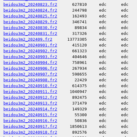
beidou3m2_20240823.fr2
627810
edc
edc
beidou3m2_20240824.fr2
244798
edc
edc
beidou3m2_20240825.fr2
162493
edc
edc
beidou3m2_20240829.fr2
346741
edc
edc
beidou3m2_20240830.fr2
89834
edc
edc
beidou3m2_20240831.fr2
317326
edc
edc
beidou3m2_202409.fr2
13773305
edc
edc
beidou3m2_20240901.fr2
415120
edc
edc
beidou3m2_20240902.fr2
661323
edc
edc
beidou3m2_20240903.fr2
404646
edc
edc
beidou3m2_20240904.fr2
758961
edc
edc
beidou3m2_20240906.fr2
267934
edc
edc
beidou3m2_20240907.fr2
598655
edc
edc
beidou3m2_20240908.fr2
22429
edc
edc
beidou3m2_20240910.fr2
614375
edc
edc
beidou3m2_20240911.fr2
1040947
edc
edc
beidou3m2_20240912.fr2
892475
edc
edc
beidou3m2_20240913.fr2
371479
edc
edc
beidou3m2_20240914.fr2
149329
edc
edc
beidou3m2_20240915.fr2
55300
edc
edc
beidou3m2_20240916.fr2
50836
edc
edc
beidou3m2_20240917.fr2
1850613
edc
edc
beidou3m2_20240918.fr2
892576
edc
edc