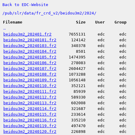
Back to EDC-Website
/
pub/
slr/
data/
fr_crd_v2/
beidou3m2/
2024/
Filename
Size
User
Group
..
beidou3m2_202401.fr2
7655131
edc
edc
beidou3m2_20240101.fr2
124142
edc
edc
beidou3m2_20240103.fr2
340378
edc
edc
beidou3m2_20240104.fr2
8501
edc
edc
beidou3m2_20240105.fr2
1474395
edc
edc
beidou3m2_20240106.fr2
278083
edc
edc
beidou3m2_20240107.fr2
2604427
edc
edc
beidou3m2_20240108.fr2
1073288
edc
edc
beidou3m2_20240109.fr2
1056148
edc
edc
beidou3m2_20240110.fr2
352121
edc
edc
beidou3m2_20240111.fr2
85939
edc
edc
beidou3m2_20240112.fr2
589330
edc
edc
beidou3m2_20240113.fr2
602008
edc
edc
beidou3m2_20240114.fr2
321687
edc
edc
beidou3m2_20240115.fr2
233614
edc
edc
beidou3m2_20240116.fr2
335210
edc
edc
beidou3m2_20240119.fr2
497470
edc
edc
beidou3m2_20240120.fr2
226898
edc
edc