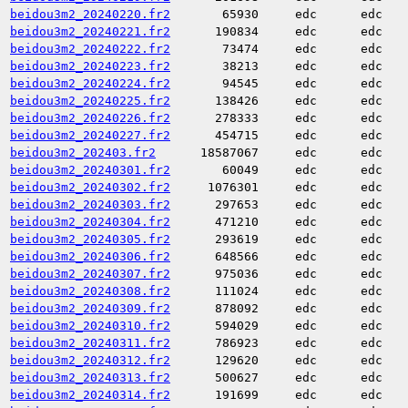
beidou3m2_20240220.fr2
65930
edc
edc
beidou3m2_20240221.fr2
190834
edc
edc
beidou3m2_20240222.fr2
73474
edc
edc
beidou3m2_20240223.fr2
38213
edc
edc
beidou3m2_20240224.fr2
94545
edc
edc
beidou3m2_20240225.fr2
138426
edc
edc
beidou3m2_20240226.fr2
278333
edc
edc
beidou3m2_20240227.fr2
454715
edc
edc
beidou3m2_202403.fr2
18587067
edc
edc
beidou3m2_20240301.fr2
60049
edc
edc
beidou3m2_20240302.fr2
1076301
edc
edc
beidou3m2_20240303.fr2
297653
edc
edc
beidou3m2_20240304.fr2
471210
edc
edc
beidou3m2_20240305.fr2
293619
edc
edc
beidou3m2_20240306.fr2
648566
edc
edc
beidou3m2_20240307.fr2
975036
edc
edc
beidou3m2_20240308.fr2
111024
edc
edc
beidou3m2_20240309.fr2
878092
edc
edc
beidou3m2_20240310.fr2
594029
edc
edc
beidou3m2_20240311.fr2
786923
edc
edc
beidou3m2_20240312.fr2
129620
edc
edc
beidou3m2_20240313.fr2
500627
edc
edc
beidou3m2_20240314.fr2
191699
edc
edc