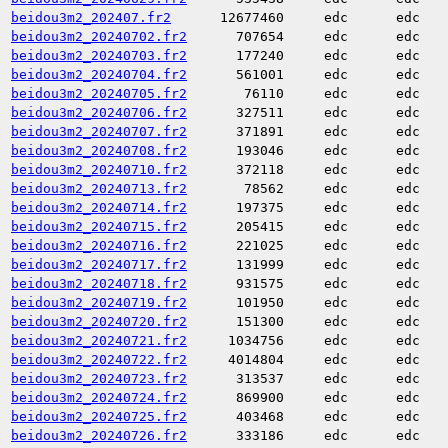
beidou3m2_202407.fr2
12677460
edc
edc
beidou3m2_20240702.fr2
707654
edc
edc
beidou3m2_20240703.fr2
177240
edc
edc
beidou3m2_20240704.fr2
561001
edc
edc
beidou3m2_20240705.fr2
76110
edc
edc
beidou3m2_20240706.fr2
327511
edc
edc
beidou3m2_20240707.fr2
371891
edc
edc
beidou3m2_20240708.fr2
193046
edc
edc
beidou3m2_20240710.fr2
372118
edc
edc
beidou3m2_20240713.fr2
78562
edc
edc
beidou3m2_20240714.fr2
197375
edc
edc
beidou3m2_20240715.fr2
205415
edc
edc
beidou3m2_20240716.fr2
221025
edc
edc
beidou3m2_20240717.fr2
131999
edc
edc
beidou3m2_20240718.fr2
931575
edc
edc
beidou3m2_20240719.fr2
101950
edc
edc
beidou3m2_20240720.fr2
151300
edc
edc
beidou3m2_20240721.fr2
1034756
edc
edc
beidou3m2_20240722.fr2
4014804
edc
edc
beidou3m2_20240723.fr2
313537
edc
edc
beidou3m2_20240724.fr2
869900
edc
edc
beidou3m2_20240725.fr2
403468
edc
edc
beidou3m2_20240726.fr2
333186
edc
edc