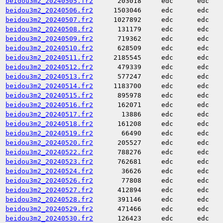
beidou3m2_20240505.fr2
203018
edc
edc
beidou3m2_20240506.fr2
1503046
edc
edc
beidou3m2_20240507.fr2
1027892
edc
edc
beidou3m2_20240508.fr2
131179
edc
edc
beidou3m2_20240509.fr2
719362
edc
edc
beidou3m2_20240510.fr2
628509
edc
edc
beidou3m2_20240511.fr2
2185545
edc
edc
beidou3m2_20240512.fr2
479339
edc
edc
beidou3m2_20240513.fr2
577247
edc
edc
beidou3m2_20240514.fr2
1183700
edc
edc
beidou3m2_20240515.fr2
895978
edc
edc
beidou3m2_20240516.fr2
162071
edc
edc
beidou3m2_20240517.fr2
13886
edc
edc
beidou3m2_20240518.fr2
161208
edc
edc
beidou3m2_20240519.fr2
66490
edc
edc
beidou3m2_20240520.fr2
205527
edc
edc
beidou3m2_20240522.fr2
788276
edc
edc
beidou3m2_20240523.fr2
762681
edc
edc
beidou3m2_20240524.fr2
36626
edc
edc
beidou3m2_20240526.fr2
77808
edc
edc
beidou3m2_20240527.fr2
412894
edc
edc
beidou3m2_20240528.fr2
391146
edc
edc
beidou3m2_20240529.fr2
471466
edc
edc
beidou3m2_20240530.fr2
126423
edc
edc