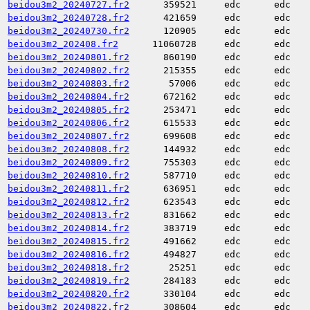
beidou3m2_20240727.fr2
359521
edc
edc
beidou3m2_20240728.fr2
421659
edc
edc
beidou3m2_20240730.fr2
120905
edc
edc
beidou3m2_202408.fr2
11060728
edc
edc
beidou3m2_20240801.fr2
860190
edc
edc
beidou3m2_20240802.fr2
215355
edc
edc
beidou3m2_20240803.fr2
57006
edc
edc
beidou3m2_20240804.fr2
672162
edc
edc
beidou3m2_20240805.fr2
253471
edc
edc
beidou3m2_20240806.fr2
615533
edc
edc
beidou3m2_20240807.fr2
699608
edc
edc
beidou3m2_20240808.fr2
144932
edc
edc
beidou3m2_20240809.fr2
755303
edc
edc
beidou3m2_20240810.fr2
587710
edc
edc
beidou3m2_20240811.fr2
636951
edc
edc
beidou3m2_20240812.fr2
623543
edc
edc
beidou3m2_20240813.fr2
831662
edc
edc
beidou3m2_20240814.fr2
383719
edc
edc
beidou3m2_20240815.fr2
491662
edc
edc
beidou3m2_20240816.fr2
494827
edc
edc
beidou3m2_20240818.fr2
25251
edc
edc
beidou3m2_20240819.fr2
284183
edc
edc
beidou3m2_20240820.fr2
330104
edc
edc
beidou3m2_20240822.fr2
308604
edc
edc