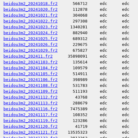
beidou3m2_20241018.fr2
566712
edc
edc
beidou3m2_20241020.fr2
112878
edc
edc
beidou3m2_20241021.fr2
304068
edc
edc
beidou3m2_20241022.fr2
297308
edc
edc
beidou3m2_20241023.fr2
1340281
edc
edc
beidou3m2_20241024.fr2
882940
edc
edc
beidou3m2_20241025.fr2
689312
edc
edc
beidou3m2_20241026.fr2
229675
edc
edc
beidou3m2_20241029.fr2
675827
edc
edc
beidou3m2_202411.fr2
35898091
edc
edc
beidou3m2_20241103.fr2
135614
edc
edc
beidou3m2_20241104.fr2
109579
edc
edc
beidou3m2_20241105.fr2
514911
edc
edc
beidou3m2_20241106.fr2
398989
edc
edc
beidou3m2_20241108.fr2
531783
edc
edc
beidou3m2_20241109.fr2
511193
edc
edc
beidou3m2_20241112.fr2
43768
edc
edc
beidou3m2_20241113.fr2
288679
edc
edc
beidou3m2_20241116.fr2
7475389
edc
edc
beidou3m2_20241117.fr2
108352
edc
edc
beidou3m2_20241119.fr2
123286
edc
edc
beidou3m2_20241120.fr2
41719
edc
edc
beidou3m2_20241121.fr2
13535323
edc
edc