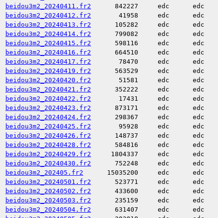
beidou3m2_20240411.fr2
842227
edc
edc
beidou3m2_20240412.fr2
41958
edc
edc
beidou3m2_20240413.fr2
105282
edc
edc
beidou3m2_20240414.fr2
799082
edc
edc
beidou3m2_20240415.fr2
598116
edc
edc
beidou3m2_20240416.fr2
664510
edc
edc
beidou3m2_20240417.fr2
78470
edc
edc
beidou3m2_20240419.fr2
563529
edc
edc
beidou3m2_20240420.fr2
51581
edc
edc
beidou3m2_20240421.fr2
352222
edc
edc
beidou3m2_20240422.fr2
17431
edc
edc
beidou3m2_20240423.fr2
873171
edc
edc
beidou3m2_20240424.fr2
298367
edc
edc
beidou3m2_20240425.fr2
95928
edc
edc
beidou3m2_20240426.fr2
148737
edc
edc
beidou3m2_20240428.fr2
584816
edc
edc
beidou3m2_20240429.fr2
1804337
edc
edc
beidou3m2_20240430.fr2
752248
edc
edc
beidou3m2_202405.fr2
15035200
edc
edc
beidou3m2_20240501.fr2
523771
edc
edc
beidou3m2_20240502.fr2
433600
edc
edc
beidou3m2_20240503.fr2
235159
edc
edc
beidou3m2_20240504.fr2
631407
edc
edc