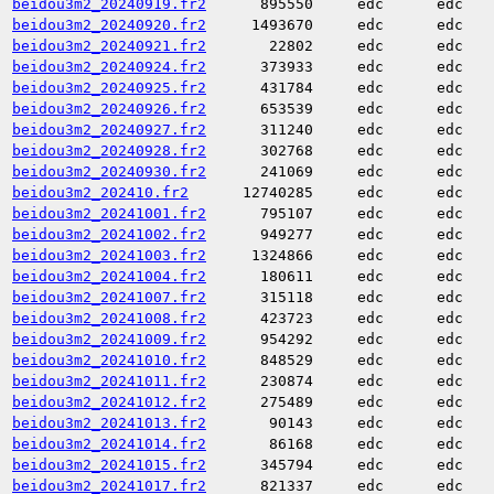
beidou3m2_20240919.fr2
895550
edc
edc
beidou3m2_20240920.fr2
1493670
edc
edc
beidou3m2_20240921.fr2
22802
edc
edc
beidou3m2_20240924.fr2
373933
edc
edc
beidou3m2_20240925.fr2
431784
edc
edc
beidou3m2_20240926.fr2
653539
edc
edc
beidou3m2_20240927.fr2
311240
edc
edc
beidou3m2_20240928.fr2
302768
edc
edc
beidou3m2_20240930.fr2
241069
edc
edc
beidou3m2_202410.fr2
12740285
edc
edc
beidou3m2_20241001.fr2
795107
edc
edc
beidou3m2_20241002.fr2
949277
edc
edc
beidou3m2_20241003.fr2
1324866
edc
edc
beidou3m2_20241004.fr2
180611
edc
edc
beidou3m2_20241007.fr2
315118
edc
edc
beidou3m2_20241008.fr2
423723
edc
edc
beidou3m2_20241009.fr2
954292
edc
edc
beidou3m2_20241010.fr2
848529
edc
edc
beidou3m2_20241011.fr2
230874
edc
edc
beidou3m2_20241012.fr2
275489
edc
edc
beidou3m2_20241013.fr2
90143
edc
edc
beidou3m2_20241014.fr2
86168
edc
edc
beidou3m2_20241015.fr2
345794
edc
edc
beidou3m2_20241017.fr2
821337
edc
edc