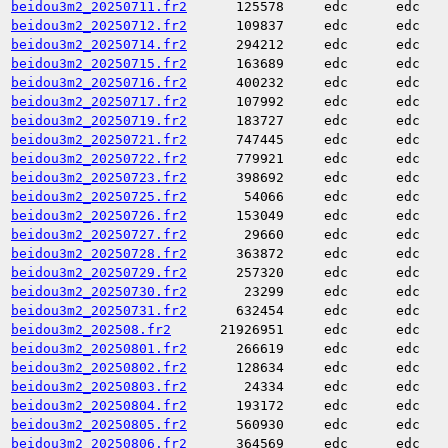
beidou3m2_20250711.fr2
125578
edc
edc
beidou3m2_20250712.fr2
109837
edc
edc
beidou3m2_20250714.fr2
294212
edc
edc
beidou3m2_20250715.fr2
163689
edc
edc
beidou3m2_20250716.fr2
400232
edc
edc
beidou3m2_20250717.fr2
107992
edc
edc
beidou3m2_20250719.fr2
183727
edc
edc
beidou3m2_20250721.fr2
747445
edc
edc
beidou3m2_20250722.fr2
779921
edc
edc
beidou3m2_20250723.fr2
398692
edc
edc
beidou3m2_20250725.fr2
54066
edc
edc
beidou3m2_20250726.fr2
153049
edc
edc
beidou3m2_20250727.fr2
29660
edc
edc
beidou3m2_20250728.fr2
363872
edc
edc
beidou3m2_20250729.fr2
257320
edc
edc
beidou3m2_20250730.fr2
23299
edc
edc
beidou3m2_20250731.fr2
632454
edc
edc
beidou3m2_202508.fr2
21926951
edc
edc
beidou3m2_20250801.fr2
266619
edc
edc
beidou3m2_20250802.fr2
128634
edc
edc
beidou3m2_20250803.fr2
24334
edc
edc
beidou3m2_20250804.fr2
193172
edc
edc
beidou3m2_20250805.fr2
560930
edc
edc
beidou3m2_20250806.fr2
364569
edc
edc