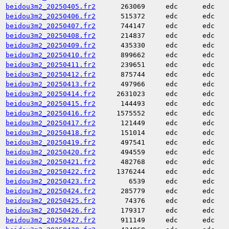
beidou3m2_20250405.fr2
263069
edc
edc
beidou3m2_20250406.fr2
515372
edc
edc
beidou3m2_20250407.fr2
744147
edc
edc
beidou3m2_20250408.fr2
214837
edc
edc
beidou3m2_20250409.fr2
435330
edc
edc
beidou3m2_20250410.fr2
899662
edc
edc
beidou3m2_20250411.fr2
239651
edc
edc
beidou3m2_20250412.fr2
875744
edc
edc
beidou3m2_20250413.fr2
497966
edc
edc
beidou3m2_20250414.fr2
2631023
edc
edc
beidou3m2_20250415.fr2
144493
edc
edc
beidou3m2_20250416.fr2
1575552
edc
edc
beidou3m2_20250417.fr2
121449
edc
edc
beidou3m2_20250418.fr2
151014
edc
edc
beidou3m2_20250419.fr2
497541
edc
edc
beidou3m2_20250420.fr2
494559
edc
edc
beidou3m2_20250421.fr2
482768
edc
edc
beidou3m2_20250422.fr2
1376244
edc
edc
beidou3m2_20250423.fr2
6539
edc
edc
beidou3m2_20250424.fr2
285779
edc
edc
beidou3m2_20250425.fr2
74376
edc
edc
beidou3m2_20250426.fr2
179317
edc
edc
beidou3m2_20250427.fr2
911149
edc
edc