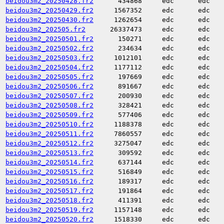
beidou3m2_20250428.fr2
434868
edc
edc
beidou3m2_20250429.fr2
1567352
edc
edc
beidou3m2_20250430.fr2
1262654
edc
edc
beidou3m2_202505.fr2
26337473
edc
edc
beidou3m2_20250501.fr2
150271
edc
edc
beidou3m2_20250502.fr2
234634
edc
edc
beidou3m2_20250503.fr2
1012101
edc
edc
beidou3m2_20250504.fr2
1177112
edc
edc
beidou3m2_20250505.fr2
197669
edc
edc
beidou3m2_20250506.fr2
891667
edc
edc
beidou3m2_20250507.fr2
200930
edc
edc
beidou3m2_20250508.fr2
328421
edc
edc
beidou3m2_20250509.fr2
577406
edc
edc
beidou3m2_20250510.fr2
1188378
edc
edc
beidou3m2_20250511.fr2
7860557
edc
edc
beidou3m2_20250512.fr2
3275047
edc
edc
beidou3m2_20250513.fr2
309592
edc
edc
beidou3m2_20250514.fr2
637144
edc
edc
beidou3m2_20250515.fr2
516849
edc
edc
beidou3m2_20250516.fr2
189317
edc
edc
beidou3m2_20250517.fr2
191864
edc
edc
beidou3m2_20250518.fr2
411391
edc
edc
beidou3m2_20250519.fr2
1157148
edc
edc
beidou3m2_20250520.fr2
1518330
edc
edc