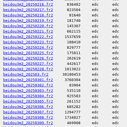
beidou3m2_20250216.fr2
836402
edc
edc
beidou3m2_20250217.fr2
823504
edc
edc
beidou3m2_20250218.fr2
81640
edc
edc
beidou3m2_20250219.fr2
181740
edc
edc
beidou3m2_20250220.fr2
145307
edc
edc
beidou3m2_20250221.fr2
662115
edc
edc
beidou3m2_20250222.fr2
1537659
edc
edc
beidou3m2_20250223.fr2
188410
edc
edc
beidou3m2_20250224.fr2
829777
edc
edc
beidou3m2_20250225.fr2
175811
edc
edc
beidou3m2_20250226.fr2
262619
edc
edc
beidou3m2_20250227.fr2
442617
edc
edc
beidou3m2_20250228.fr2
1013822
edc
edc
beidou3m2_202503.fr2
30180453
edc
edc
beidou3m2_20250301.fr2
3760304
edc
edc
beidou3m2_20250302.fr2
83904
edc
edc
beidou3m2_20250303.fr2
535110
edc
edc
beidou3m2_20250304.fr2
925583
edc
edc
beidou3m2_20250305.fr2
261152
edc
edc
beidou3m2_20250306.fr2
685282
edc
edc
beidou3m2_20250307.fr2
1294777
edc
edc
beidou3m2_20250308.fr2
1734027
edc
edc
beidou3m2_20250309.fr2
469908
edc
edc