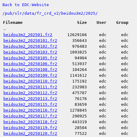
Back to EDC-Website
/
pub/
slr/
data/
fr_crd_v2/
beidou3m2/
2025/
Filename
Size
User
Group
..
beidou3m2_202501.fr2
12629166
edc
edc
beidou3m2_20250101.fr2
356643
edc
edc
beidou3m2_20250102.fr2
976483
edc
edc
beidou3m2_20250103.fr2
1093825
edc
edc
beidou3m2_20250105.fr2
94904
edc
edc
beidou3m2_20250106.fr2
513937
edc
edc
beidou3m2_20250108.fr2
104264
edc
edc
beidou3m2_20250109.fr2
1141612
edc
edc
beidou3m2_20250110.fr2
175192
edc
edc
beidou3m2_20250111.fr2
232983
edc
edc
beidou3m2_20250112.fr2
475707
edc
edc
beidou3m2_20250113.fr2
76176
edc
edc
beidou3m2_20250115.fr2
83659
edc
edc
beidou3m2_20250116.fr2
1278845
edc
edc
beidou3m2_20250117.fr2
290925
edc
edc
beidou3m2_20250118.fr2
443319
edc
edc
beidou3m2_20250119.fr2
28504
edc
edc
beidou3m2_20250120.fr2
77522
edc
edc