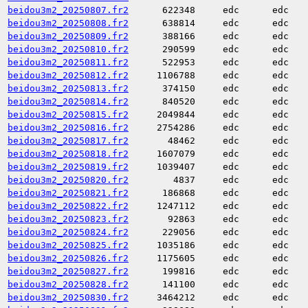
beidou3m2_20250807.fr2
622348
edc
edc
beidou3m2_20250808.fr2
638814
edc
edc
beidou3m2_20250809.fr2
388166
edc
edc
beidou3m2_20250810.fr2
290599
edc
edc
beidou3m2_20250811.fr2
522953
edc
edc
beidou3m2_20250812.fr2
1106788
edc
edc
beidou3m2_20250813.fr2
374150
edc
edc
beidou3m2_20250814.fr2
840520
edc
edc
beidou3m2_20250815.fr2
2049844
edc
edc
beidou3m2_20250816.fr2
2754286
edc
edc
beidou3m2_20250817.fr2
48462
edc
edc
beidou3m2_20250818.fr2
1607079
edc
edc
beidou3m2_20250819.fr2
1039407
edc
edc
beidou3m2_20250820.fr2
4837
edc
edc
beidou3m2_20250821.fr2
186868
edc
edc
beidou3m2_20250822.fr2
1247112
edc
edc
beidou3m2_20250823.fr2
92863
edc
edc
beidou3m2_20250824.fr2
229056
edc
edc
beidou3m2_20250825.fr2
1035186
edc
edc
beidou3m2_20250826.fr2
1175605
edc
edc
beidou3m2_20250827.fr2
199816
edc
edc
beidou3m2_20250828.fr2
141100
edc
edc
beidou3m2_20250830.fr2
3464212
edc
edc