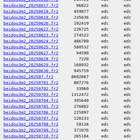
beidou3m2_20250617.fr2
96822
edc
edc
beidou3m2_20250618.fr2
459877
edc
edc
beidou3m2_20250619.fr2
235636
edc
edc
beidou3m2_20250620.fr2
192419
edc
edc
beidou3m2_20250622.fr2
226725
edc
edc
beidou3m2_20250623.fr2
274522
edc
edc
beidou3m2_20250624.fr2
486700
edc
edc
beidou3m2_20250625.fr2
580532
edc
edc
beidou3m2_20250627.fr2
94590
edc
edc
beidou3m2_20250628.fr2
7220
edc
edc
beidou3m2_20250629.fr2
168932
edc
edc
beidou3m2_20250630.fr2
945759
edc
edc
beidou3m2_202507.fr2
8692667
edc
edc
beidou3m2_20250701.fr2
807276
edc
edc
beidou3m2_20250702.fr2
33960
edc
edc
beidou3m2_20250703.fr2
1312472
edc
edc
beidou3m2_20250704.fr2
395640
edc
edc
beidou3m2_20250705.fr2
276802
edc
edc
beidou3m2_20250706.fr2
225897
edc
edc
beidou3m2_20250707.fr2
120233
edc
edc
beidou3m2_20250708.fr2
59134
edc
edc
beidou3m2_20250709.fr2
371076
edc
edc
beidou3m2_20250710.fr2
265184
edc
edc