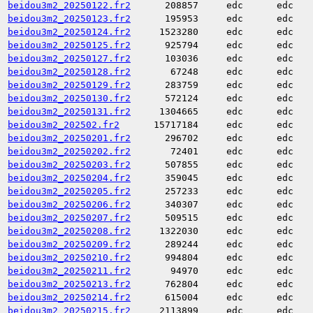
beidou3m2_20250122.fr2
208857
edc
edc
beidou3m2_20250123.fr2
195953
edc
edc
beidou3m2_20250124.fr2
1523280
edc
edc
beidou3m2_20250125.fr2
925794
edc
edc
beidou3m2_20250127.fr2
103036
edc
edc
beidou3m2_20250128.fr2
67248
edc
edc
beidou3m2_20250129.fr2
283759
edc
edc
beidou3m2_20250130.fr2
572124
edc
edc
beidou3m2_20250131.fr2
1304665
edc
edc
beidou3m2_202502.fr2
15717184
edc
edc
beidou3m2_20250201.fr2
296702
edc
edc
beidou3m2_20250202.fr2
72401
edc
edc
beidou3m2_20250203.fr2
507855
edc
edc
beidou3m2_20250204.fr2
359045
edc
edc
beidou3m2_20250205.fr2
257233
edc
edc
beidou3m2_20250206.fr2
340307
edc
edc
beidou3m2_20250207.fr2
509515
edc
edc
beidou3m2_20250208.fr2
1322030
edc
edc
beidou3m2_20250209.fr2
289244
edc
edc
beidou3m2_20250210.fr2
994804
edc
edc
beidou3m2_20250211.fr2
94970
edc
edc
beidou3m2_20250213.fr2
762804
edc
edc
beidou3m2_20250214.fr2
615004
edc
edc
beidou3m2_20250215.fr2
2113899
edc
edc