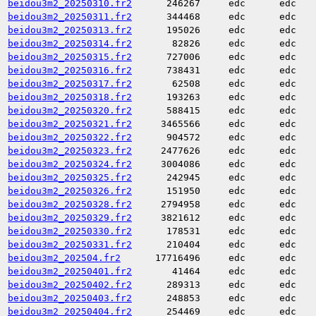
beidou3m2_20250310.fr2
246267
edc
edc
beidou3m2_20250311.fr2
344468
edc
edc
beidou3m2_20250313.fr2
195026
edc
edc
beidou3m2_20250314.fr2
82826
edc
edc
beidou3m2_20250315.fr2
727006
edc
edc
beidou3m2_20250316.fr2
738431
edc
edc
beidou3m2_20250317.fr2
62508
edc
edc
beidou3m2_20250318.fr2
193263
edc
edc
beidou3m2_20250320.fr2
588415
edc
edc
beidou3m2_20250321.fr2
3465566
edc
edc
beidou3m2_20250322.fr2
904572
edc
edc
beidou3m2_20250323.fr2
2477626
edc
edc
beidou3m2_20250324.fr2
3004086
edc
edc
beidou3m2_20250325.fr2
242945
edc
edc
beidou3m2_20250326.fr2
151950
edc
edc
beidou3m2_20250328.fr2
2794958
edc
edc
beidou3m2_20250329.fr2
3821612
edc
edc
beidou3m2_20250330.fr2
178531
edc
edc
beidou3m2_20250331.fr2
210404
edc
edc
beidou3m2_202504.fr2
17716496
edc
edc
beidou3m2_20250401.fr2
41464
edc
edc
beidou3m2_20250402.fr2
289313
edc
edc
beidou3m2_20250403.fr2
248853
edc
edc
beidou3m2_20250404.fr2
254469
edc
edc