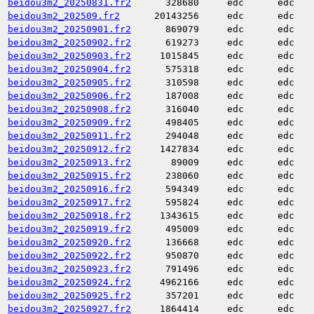
beidou3m2_20250831.fr2
328680
edc
edc
beidou3m2_202509.fr2
20143256
edc
edc
beidou3m2_20250901.fr2
869079
edc
edc
beidou3m2_20250902.fr2
619273
edc
edc
beidou3m2_20250903.fr2
1015845
edc
edc
beidou3m2_20250904.fr2
575318
edc
edc
beidou3m2_20250905.fr2
310598
edc
edc
beidou3m2_20250906.fr2
187008
edc
edc
beidou3m2_20250908.fr2
316040
edc
edc
beidou3m2_20250909.fr2
498405
edc
edc
beidou3m2_20250911.fr2
294048
edc
edc
beidou3m2_20250912.fr2
1427834
edc
edc
beidou3m2_20250913.fr2
89009
edc
edc
beidou3m2_20250915.fr2
238060
edc
edc
beidou3m2_20250916.fr2
594349
edc
edc
beidou3m2_20250917.fr2
595824
edc
edc
beidou3m2_20250918.fr2
1343615
edc
edc
beidou3m2_20250919.fr2
495009
edc
edc
beidou3m2_20250920.fr2
136668
edc
edc
beidou3m2_20250922.fr2
950870
edc
edc
beidou3m2_20250923.fr2
791496
edc
edc
beidou3m2_20250924.fr2
4962166
edc
edc
beidou3m2_20250925.fr2
357201
edc
edc
beidou3m2_20250927.fr2
1864414
edc
edc