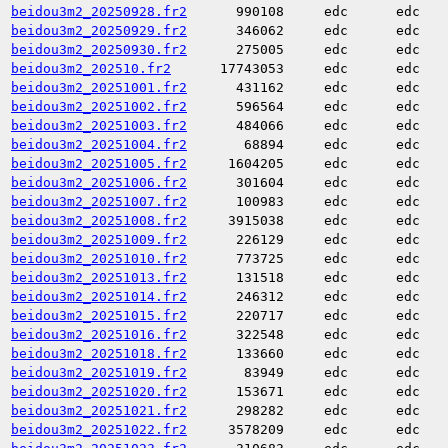
beidou3m2_20250928.fr2
990108
edc
edc
beidou3m2_20250929.fr2
346062
edc
edc
beidou3m2_20250930.fr2
275005
edc
edc
beidou3m2_202510.fr2
17743053
edc
edc
beidou3m2_20251001.fr2
431162
edc
edc
beidou3m2_20251002.fr2
596564
edc
edc
beidou3m2_20251003.fr2
484066
edc
edc
beidou3m2_20251004.fr2
68894
edc
edc
beidou3m2_20251005.fr2
1604205
edc
edc
beidou3m2_20251006.fr2
301604
edc
edc
beidou3m2_20251007.fr2
100983
edc
edc
beidou3m2_20251008.fr2
3915038
edc
edc
beidou3m2_20251009.fr2
226129
edc
edc
beidou3m2_20251010.fr2
773725
edc
edc
beidou3m2_20251013.fr2
131518
edc
edc
beidou3m2_20251014.fr2
246312
edc
edc
beidou3m2_20251015.fr2
220717
edc
edc
beidou3m2_20251016.fr2
322548
edc
edc
beidou3m2_20251018.fr2
133660
edc
edc
beidou3m2_20251019.fr2
83949
edc
edc
beidou3m2_20251020.fr2
153671
edc
edc
beidou3m2_20251021.fr2
298282
edc
edc
beidou3m2_20251022.fr2
3578209
edc
edc