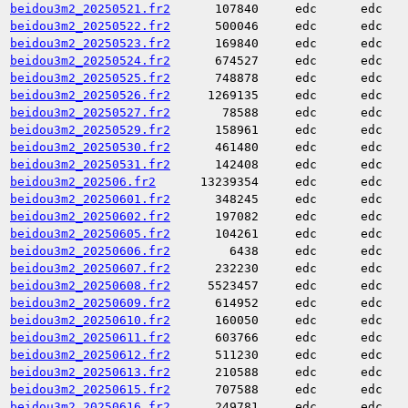
beidou3m2_20250521.fr2
107840
edc
edc
beidou3m2_20250522.fr2
500046
edc
edc
beidou3m2_20250523.fr2
169840
edc
edc
beidou3m2_20250524.fr2
674527
edc
edc
beidou3m2_20250525.fr2
748878
edc
edc
beidou3m2_20250526.fr2
1269135
edc
edc
beidou3m2_20250527.fr2
78588
edc
edc
beidou3m2_20250529.fr2
158961
edc
edc
beidou3m2_20250530.fr2
461480
edc
edc
beidou3m2_20250531.fr2
142408
edc
edc
beidou3m2_202506.fr2
13239354
edc
edc
beidou3m2_20250601.fr2
348245
edc
edc
beidou3m2_20250602.fr2
197082
edc
edc
beidou3m2_20250605.fr2
104261
edc
edc
beidou3m2_20250606.fr2
6438
edc
edc
beidou3m2_20250607.fr2
232230
edc
edc
beidou3m2_20250608.fr2
5523457
edc
edc
beidou3m2_20250609.fr2
614952
edc
edc
beidou3m2_20250610.fr2
160050
edc
edc
beidou3m2_20250611.fr2
603766
edc
edc
beidou3m2_20250612.fr2
511230
edc
edc
beidou3m2_20250613.fr2
210588
edc
edc
beidou3m2_20250615.fr2
707588
edc
edc
beidou3m2_20250616.fr2
249781
edc
edc