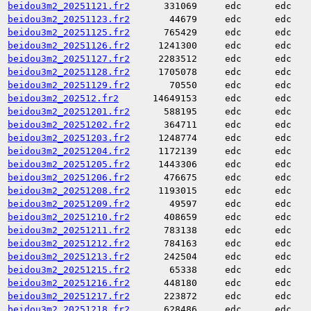
beidou3m2_20251121.fr2
331069
edc
edc
beidou3m2_20251123.fr2
44679
edc
edc
beidou3m2_20251125.fr2
765429
edc
edc
beidou3m2_20251126.fr2
1241300
edc
edc
beidou3m2_20251127.fr2
2283512
edc
edc
beidou3m2_20251128.fr2
1705078
edc
edc
beidou3m2_20251129.fr2
70550
edc
edc
beidou3m2_202512.fr2
14649153
edc
edc
beidou3m2_20251201.fr2
588195
edc
edc
beidou3m2_20251202.fr2
364711
edc
edc
beidou3m2_20251203.fr2
1248774
edc
edc
beidou3m2_20251204.fr2
1172139
edc
edc
beidou3m2_20251205.fr2
1443306
edc
edc
beidou3m2_20251206.fr2
476675
edc
edc
beidou3m2_20251208.fr2
1193015
edc
edc
beidou3m2_20251209.fr2
49597
edc
edc
beidou3m2_20251210.fr2
408659
edc
edc
beidou3m2_20251211.fr2
783138
edc
edc
beidou3m2_20251212.fr2
784163
edc
edc
beidou3m2_20251213.fr2
242504
edc
edc
beidou3m2_20251215.fr2
65338
edc
edc
beidou3m2_20251216.fr2
448180
edc
edc
beidou3m2_20251217.fr2
223872
edc
edc
beidou3m2_20251218.fr2
628486
edc
edc