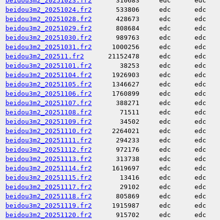
beidou3m2_20251023.fr2
310683
edc
edc
beidou3m2_20251024.fr2
533806
edc
edc
beidou3m2_20251028.fr2
428673
edc
edc
beidou3m2_20251029.fr2
808684
edc
edc
beidou3m2_20251030.fr2
989763
edc
edc
beidou3m2_20251031.fr2
1000256
edc
edc
beidou3m2_202511.fr2
21152478
edc
edc
beidou3m2_20251101.fr2
38253
edc
edc
beidou3m2_20251104.fr2
1926903
edc
edc
beidou3m2_20251105.fr2
1346627
edc
edc
beidou3m2_20251106.fr2
1760899
edc
edc
beidou3m2_20251107.fr2
388271
edc
edc
beidou3m2_20251108.fr2
71511
edc
edc
beidou3m2_20251109.fr2
34502
edc
edc
beidou3m2_20251110.fr2
2264021
edc
edc
beidou3m2_20251111.fr2
294233
edc
edc
beidou3m2_20251112.fr2
972176
edc
edc
beidou3m2_20251113.fr2
313738
edc
edc
beidou3m2_20251114.fr2
1619697
edc
edc
beidou3m2_20251115.fr2
13416
edc
edc
beidou3m2_20251117.fr2
29102
edc
edc
beidou3m2_20251118.fr2
805869
edc
edc
beidou3m2_20251119.fr2
1915987
edc
edc
beidou3m2_20251120.fr2
915702
edc
edc