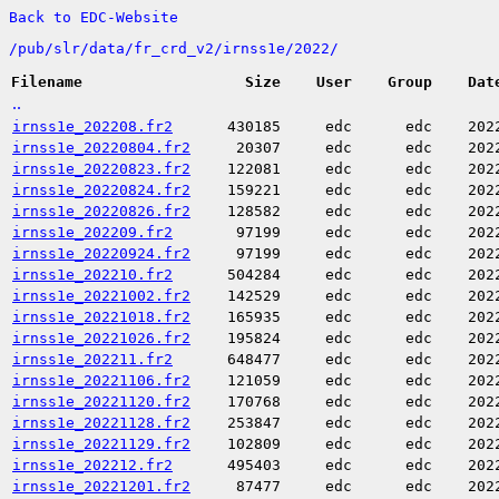
Back to EDC-Website
/
pub/
slr/
data/
fr_crd_v2/
irnss1e/
2022/
Filename
Size
User
Group
Dat
..
irnss1e_202208.fr2
430185
edc
edc
202
irnss1e_20220804.fr2
20307
edc
edc
202
irnss1e_20220823.fr2
122081
edc
edc
202
irnss1e_20220824.fr2
159221
edc
edc
202
irnss1e_20220826.fr2
128582
edc
edc
202
irnss1e_202209.fr2
97199
edc
edc
202
irnss1e_20220924.fr2
97199
edc
edc
202
irnss1e_202210.fr2
504284
edc
edc
202
irnss1e_20221002.fr2
142529
edc
edc
202
irnss1e_20221018.fr2
165935
edc
edc
202
irnss1e_20221026.fr2
195824
edc
edc
202
irnss1e_202211.fr2
648477
edc
edc
202
irnss1e_20221106.fr2
121059
edc
edc
202
irnss1e_20221120.fr2
170768
edc
edc
202
irnss1e_20221128.fr2
253847
edc
edc
202
irnss1e_20221129.fr2
102809
edc
edc
202
irnss1e_202212.fr2
495403
edc
edc
202
irnss1e_20221201.fr2
87477
edc
edc
202