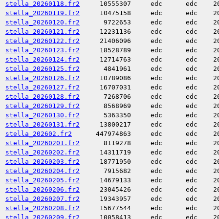
stella_20260118.fr2
10555307
edc
edc
2
stella_20260119.fr2
10475158
edc
edc
2
stella_20260120.fr2
9722653
edc
edc
2
stella_20260121.fr2
12231136
edc
edc
2
stella_20260122.fr2
21406096
edc
edc
2
stella_20260123.fr2
18528789
edc
edc
2
stella_20260124.fr2
12714763
edc
edc
2
stella_20260125.fr2
4841961
edc
edc
2
stella_20260126.fr2
10789086
edc
edc
2
stella_20260127.fr2
16707031
edc
edc
2
stella_20260128.fr2
7268706
edc
edc
2
stella_20260129.fr2
8568969
edc
edc
2
stella_20260130.fr2
5363350
edc
edc
2
stella_20260131.fr2
13800217
edc
edc
2
stella_202602.fr2
447974863
edc
edc
2
stella_20260201.fr2
8119278
edc
edc
2
stella_20260202.fr2
14311719
edc
edc
2
stella_20260203.fr2
18771950
edc
edc
2
stella_20260204.fr2
7915682
edc
edc
2
stella_20260205.fr2
14679133
edc
edc
2
stella_20260206.fr2
23045426
edc
edc
2
stella_20260207.fr2
19343957
edc
edc
2
stella_20260208.fr2
15677544
edc
edc
2
stella_20260209.fr2
10058413
edc
edc
2