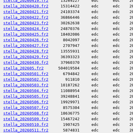
stella_20260419.fr2
13269227
edc
edc
2
stella_20260420.fr2
15314422
edc
edc
2
stella_20260421.fr2
24103374
edc
edc
2
stella_20260422.fr2
36866446
edc
edc
2
stella_20260423.fr2
30262638
edc
edc
2
stella_20260424.fr2
24870376
edc
edc
2
stella_20260425.fr2
18402086
edc
edc
2
stella_20260426.fr2
8042097
edc
edc
2
stella_20260427.fr2
2707947
edc
edc
2
stella_20260428.fr2
13555931
edc
edc
2
stella_20260429.fr2
36393323
edc
edc
2
stella_20260430.fr2
37960370
edc
edc
2
stella_202605.fr2
504019504
edc
edc
2
stella_20260501.fr2
6794842
edc
edc
2
stella_20260502.fr2
911810
edc
edc
2
stella_20260503.fr2
10187262
edc
edc
2
stella_20260504.fr2
11088954
edc
edc
2
stella_20260505.fr2
39248841
edc
edc
2
stella_20260506.fr2
19929971
edc
edc
2
stella_20260507.fr2
8575304
edc
edc
2
stella_20260508.fr2
18636775
edc
edc
2
stella_20260509.fr2
15467242
edc
edc
2
stella_20260510.fr2
1907425
edc
edc
2
stella_20260511.fr2
5874831
edc
edc
2