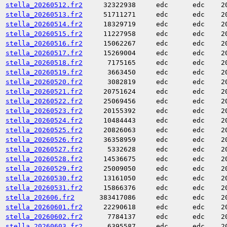
stella_20260512.fr2
32322938
edc
edc
2
stella_20260513.fr2
51711271
edc
edc
2
stella_20260514.fr2
18329719
edc
edc
2
stella_20260515.fr2
11227958
edc
edc
2
stella_20260516.fr2
15062267
edc
edc
2
stella_20260517.fr2
15269004
edc
edc
2
stella_20260518.fr2
7175165
edc
edc
2
stella_20260519.fr2
3663450
edc
edc
2
stella_20260520.fr2
3082819
edc
edc
2
stella_20260521.fr2
20751624
edc
edc
2
stella_20260522.fr2
25069456
edc
edc
2
stella_20260523.fr2
20155392
edc
edc
2
stella_20260524.fr2
10484443
edc
edc
2
stella_20260525.fr2
20826063
edc
edc
2
stella_20260526.fr2
36358959
edc
edc
2
stella_20260527.fr2
5332628
edc
edc
2
stella_20260528.fr2
14536675
edc
edc
2
stella_20260529.fr2
25009050
edc
edc
2
stella_20260530.fr2
13161050
edc
edc
2
stella_20260531.fr2
15866376
edc
edc
2
stella_202606.fr2
383417086
edc
edc
2
stella_20260601.fr2
22290618
edc
edc
2
stella_20260602.fr2
7784137
edc
edc
2
stella_20260603.fr2
6395587
edc
edc
2