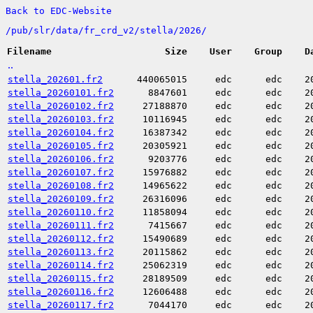
Back to EDC-Website
/
pub/
slr/
data/
fr_crd_v2/
stella/
2026/
Filename
Size
User
Group
D
..
stella_202601.fr2
440065015
edc
edc
2
stella_20260101.fr2
8847601
edc
edc
2
stella_20260102.fr2
27188870
edc
edc
2
stella_20260103.fr2
10116945
edc
edc
2
stella_20260104.fr2
16387342
edc
edc
2
stella_20260105.fr2
20305921
edc
edc
2
stella_20260106.fr2
9203776
edc
edc
2
stella_20260107.fr2
15976882
edc
edc
2
stella_20260108.fr2
14965622
edc
edc
2
stella_20260109.fr2
26316096
edc
edc
2
stella_20260110.fr2
11858094
edc
edc
2
stella_20260111.fr2
7415667
edc
edc
2
stella_20260112.fr2
15490689
edc
edc
2
stella_20260113.fr2
20115862
edc
edc
2
stella_20260114.fr2
25062319
edc
edc
2
stella_20260115.fr2
28189509
edc
edc
2
stella_20260116.fr2
12606488
edc
edc
2
stella_20260117.fr2
7044170
edc
edc
2