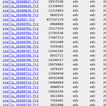
stella_20260627.fr2
18515336
edc
edc
2
stella_20260628.fr2
11338463
edc
edc
2
stella_20260629.fr2
11315663
edc
edc
2
stella_20260630.fr2
8692531
edc
edc
2
stella_202607.fr2
457247129
edc
edc
2
stella_20260701.fr2
8968868
edc
edc
2
stella_20260702.fr2
15517559
edc
edc
2
stella_20260703.fr2
27783536
edc
edc
2
stella_20260704.fr2
17667213
edc
edc
2
stella_20260705.fr2
4552406
edc
edc
2
stella_20260706.fr2
5359362
edc
edc
2
stella_20260707.fr2
11442182
edc
edc
2
stella_20260708.fr2
8932721
edc
edc
2
stella_20260709.fr2
14194527
edc
edc
2
stella_20260710.fr2
35070963
edc
edc
2
stella_20260711.fr2
1070107
edc
edc
2
stella_20260712.fr2
11569430
edc
edc
2
stella_20260713.fr2
20261698
edc
edc
2
stella_20260714.fr2
14466684
edc
edc
2
stella_20260715.fr2
4980974
edc
edc
2
stella_20260716.fr2
15625556
edc
edc
2
stella_20260717.fr2
3811094
edc
edc
2
stella_20260718.fr2
7356401
edc
edc
2
stella_20260719.fr2
2031898
edc
edc
2