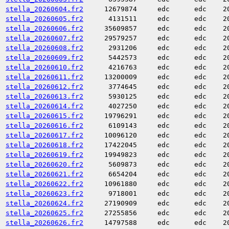
stella_20260604.fr2
12679874
edc
edc
2
stella_20260605.fr2
4131511
edc
edc
2
stella_20260606.fr2
35609857
edc
edc
2
stella_20260607.fr2
29579257
edc
edc
2
stella_20260608.fr2
2931206
edc
edc
2
stella_20260609.fr2
5442573
edc
edc
2
stella_20260610.fr2
4216763
edc
edc
2
stella_20260611.fr2
13200009
edc
edc
2
stella_20260612.fr2
3774645
edc
edc
2
stella_20260613.fr2
5930125
edc
edc
2
stella_20260614.fr2
4027250
edc
edc
2
stella_20260615.fr2
19796291
edc
edc
2
stella_20260616.fr2
6109143
edc
edc
2
stella_20260617.fr2
10096120
edc
edc
2
stella_20260618.fr2
17422045
edc
edc
2
stella_20260619.fr2
19949823
edc
edc
2
stella_20260620.fr2
5609873
edc
edc
2
stella_20260621.fr2
6654204
edc
edc
2
stella_20260622.fr2
10961880
edc
edc
2
stella_20260623.fr2
9718001
edc
edc
2
stella_20260624.fr2
27190909
edc
edc
2
stella_20260625.fr2
27255856
edc
edc
2
stella_20260626.fr2
14797588
edc
edc
2