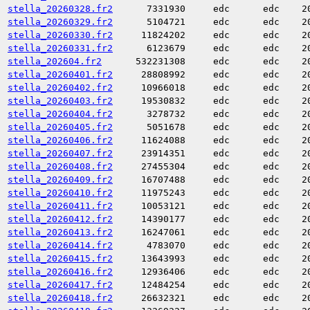
stella_20260328.fr2
7331930
edc
edc
2
stella_20260329.fr2
5104721
edc
edc
2
stella_20260330.fr2
11824202
edc
edc
2
stella_20260331.fr2
6123679
edc
edc
2
stella_202604.fr2
532231308
edc
edc
2
stella_20260401.fr2
28808992
edc
edc
2
stella_20260402.fr2
10966018
edc
edc
2
stella_20260403.fr2
19530832
edc
edc
2
stella_20260404.fr2
3278732
edc
edc
2
stella_20260405.fr2
5051678
edc
edc
2
stella_20260406.fr2
11624088
edc
edc
2
stella_20260407.fr2
23914351
edc
edc
2
stella_20260408.fr2
27455304
edc
edc
2
stella_20260409.fr2
16707488
edc
edc
2
stella_20260410.fr2
11975243
edc
edc
2
stella_20260411.fr2
10053121
edc
edc
2
stella_20260412.fr2
14390177
edc
edc
2
stella_20260413.fr2
16247061
edc
edc
2
stella_20260414.fr2
4783070
edc
edc
2
stella_20260415.fr2
13643993
edc
edc
2
stella_20260416.fr2
12936406
edc
edc
2
stella_20260417.fr2
12484254
edc
edc
2
stella_20260418.fr2
26632321
edc
edc
2