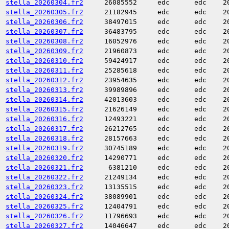
stella_20260304.fr2
26085552
edc
edc
2
stella_20260305.fr2
21182945
edc
edc
2
stella_20260306.fr2
38497015
edc
edc
2
stella_20260307.fr2
36483795
edc
edc
2
stella_20260308.fr2
16052976
edc
edc
2
stella_20260309.fr2
21960873
edc
edc
2
stella_20260310.fr2
59424917
edc
edc
2
stella_20260311.fr2
25285618
edc
edc
2
stella_20260312.fr2
23954635
edc
edc
2
stella_20260313.fr2
39989896
edc
edc
2
stella_20260314.fr2
42013603
edc
edc
2
stella_20260315.fr2
21626149
edc
edc
2
stella_20260316.fr2
12493221
edc
edc
2
stella_20260317.fr2
26212765
edc
edc
2
stella_20260318.fr2
28157663
edc
edc
2
stella_20260319.fr2
30745189
edc
edc
2
stella_20260320.fr2
14290771
edc
edc
2
stella_20260321.fr2
6381210
edc
edc
2
stella_20260322.fr2
21249134
edc
edc
2
stella_20260323.fr2
13135515
edc
edc
2
stella_20260324.fr2
38089901
edc
edc
2
stella_20260325.fr2
12404791
edc
edc
2
stella_20260326.fr2
11796693
edc
edc
2
stella_20260327.fr2
14046647
edc
edc
2