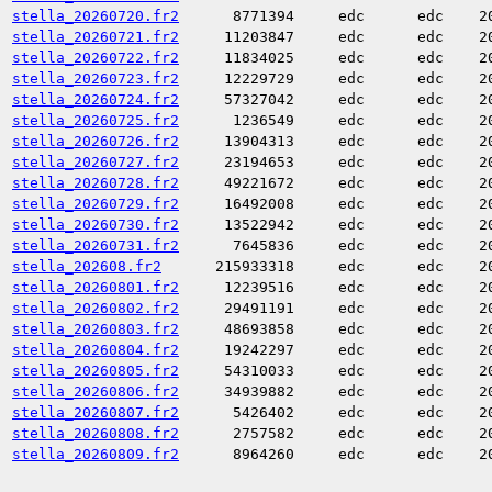
stella_20260720.fr2
8771394
edc
edc
2
stella_20260721.fr2
11203847
edc
edc
2
stella_20260722.fr2
11834025
edc
edc
2
stella_20260723.fr2
12229729
edc
edc
2
stella_20260724.fr2
57327042
edc
edc
2
stella_20260725.fr2
1236549
edc
edc
2
stella_20260726.fr2
13904313
edc
edc
2
stella_20260727.fr2
23194653
edc
edc
2
stella_20260728.fr2
49221672
edc
edc
2
stella_20260729.fr2
16492008
edc
edc
2
stella_20260730.fr2
13522942
edc
edc
2
stella_20260731.fr2
7645836
edc
edc
2
stella_202608.fr2
215933318
edc
edc
2
stella_20260801.fr2
12239516
edc
edc
2
stella_20260802.fr2
29491191
edc
edc
2
stella_20260803.fr2
48693858
edc
edc
2
stella_20260804.fr2
19242297
edc
edc
2
stella_20260805.fr2
54310033
edc
edc
2
stella_20260806.fr2
34939882
edc
edc
2
stella_20260807.fr2
5426402
edc
edc
2
stella_20260808.fr2
2757582
edc
edc
2
stella_20260809.fr2
8964260
edc
edc
2