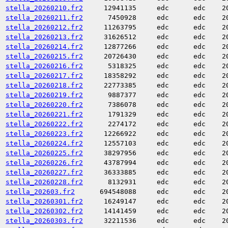
stella_20260210.fr2
12941135
edc
edc
2
stella_20260211.fr2
7450928
edc
edc
2
stella_20260212.fr2
11263795
edc
edc
2
stella_20260213.fr2
31626512
edc
edc
2
stella_20260214.fr2
12877266
edc
edc
2
stella_20260215.fr2
20726430
edc
edc
2
stella_20260216.fr2
5318325
edc
edc
2
stella_20260217.fr2
18358292
edc
edc
2
stella_20260218.fr2
22773385
edc
edc
2
stella_20260219.fr2
9887377
edc
edc
2
stella_20260220.fr2
7386078
edc
edc
2
stella_20260221.fr2
1791329
edc
edc
2
stella_20260222.fr2
2274172
edc
edc
2
stella_20260223.fr2
12266922
edc
edc
2
stella_20260224.fr2
12557103
edc
edc
2
stella_20260225.fr2
38297956
edc
edc
2
stella_20260226.fr2
43787994
edc
edc
2
stella_20260227.fr2
36333885
edc
edc
2
stella_20260228.fr2
8132931
edc
edc
2
stella_202603.fr2
694548088
edc
edc
2
stella_20260301.fr2
16249147
edc
edc
2
stella_20260302.fr2
14141459
edc
edc
2
stella_20260303.fr2
32211536
edc
edc
2