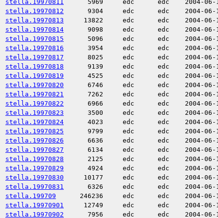
stella.19970811
5969
edc
edc
2004-06-
stella.19970812
9304
edc
edc
2004-06-
stella.19970813
13822
edc
edc
2004-06-
stella.19970814
9098
edc
edc
2004-06-
stella.19970815
5096
edc
edc
2004-06-
stella.19970816
3954
edc
edc
2004-06-
stella.19970817
8025
edc
edc
2004-06-
stella.19970818
9139
edc
edc
2004-06-
stella.19970819
4525
edc
edc
2004-06-
stella.19970820
6746
edc
edc
2004-06-
stella.19970821
7262
edc
edc
2004-06-
stella.19970822
6966
edc
edc
2004-06-
stella.19970823
3500
edc
edc
2004-06-
stella.19970824
4023
edc
edc
2004-06-
stella.19970825
9799
edc
edc
2004-06-
stella.19970826
6636
edc
edc
2004-06-
stella.19970827
6134
edc
edc
2004-06-
stella.19970828
2125
edc
edc
2004-06-
stella.19970829
4924
edc
edc
2004-06-
stella.19970830
10177
edc
edc
2004-06-
stella.19970831
6326
edc
edc
2004-06-
stella.199709
246236
edc
edc
2004-06-
stella.19970901
12749
edc
edc
2004-06-
stella.19970902
7956
edc
edc
2004-06-