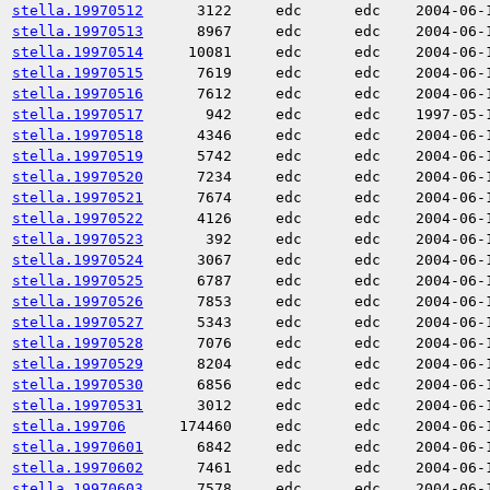
stella.19970512
3122
edc
edc
2004-06-
stella.19970513
8967
edc
edc
2004-06-
stella.19970514
10081
edc
edc
2004-06-
stella.19970515
7619
edc
edc
2004-06-
stella.19970516
7612
edc
edc
2004-06-
stella.19970517
942
edc
edc
1997-05-
stella.19970518
4346
edc
edc
2004-06-
stella.19970519
5742
edc
edc
2004-06-
stella.19970520
7234
edc
edc
2004-06-
stella.19970521
7674
edc
edc
2004-06-
stella.19970522
4126
edc
edc
2004-06-
stella.19970523
392
edc
edc
2004-06-
stella.19970524
3067
edc
edc
2004-06-
stella.19970525
6787
edc
edc
2004-06-
stella.19970526
7853
edc
edc
2004-06-
stella.19970527
5343
edc
edc
2004-06-
stella.19970528
7076
edc
edc
2004-06-
stella.19970529
8204
edc
edc
2004-06-
stella.19970530
6856
edc
edc
2004-06-
stella.19970531
3012
edc
edc
2004-06-
stella.199706
174460
edc
edc
2004-06-
stella.19970601
6842
edc
edc
2004-06-
stella.19970602
7461
edc
edc
2004-06-
stella.19970603
7578
edc
edc
2004-06-