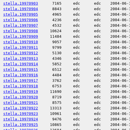
stella.19970903
7165
edc
edc
2004-06-
stella.19970904
8843
edc
edc
2004-06-
stella.19970905
4965
edc
edc
2004-06-
stella.19970906
4236
edc
edc
2004-06-
stella.19970907
4532
edc
edc
2004-06-
stella.19970908
10624
edc
edc
2004-06-
stella.19970909
11484
edc
edc
2004-06-
stella.19970910
9057
edc
edc
2004-06-
stella.19970911
9799
edc
edc
2004-06-
stella.19970912
5130
edc
edc
2004-06-
stella.19970913
4346
edc
edc
2004-06-
stella.19970914
5852
edc
edc
2004-06-
stella.19970915
6512
edc
edc
2004-06-
stella.19970916
4484
edc
edc
2004-06-
stella.19970917
3762
edc
edc
2004-06-
stella.19970918
6753
edc
edc
2004-06-
stella.19970919
11690
edc
edc
2004-06-
stella.19970920
8719
edc
edc
2004-06-
stella.19970921
8575
edc
edc
2004-06-
stella.19970922
13313
edc
edc
2004-06-
stella.19970923
10961
edc
edc
2004-06-
stella.19970924
9476
edc
edc
2004-06-
stella.19970925
10865
edc
edc
2004-06-