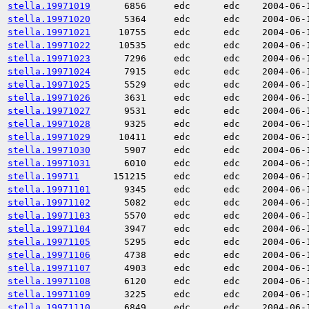
stella.19971019
6856
edc
edc
2004-06-
stella.19971020
5364
edc
edc
2004-06-
stella.19971021
10755
edc
edc
2004-06-
stella.19971022
10535
edc
edc
2004-06-
stella.19971023
7296
edc
edc
2004-06-
stella.19971024
7915
edc
edc
2004-06-
stella.19971025
5529
edc
edc
2004-06-
stella.19971026
3631
edc
edc
2004-06-
stella.19971027
9531
edc
edc
2004-06-
stella.19971028
9325
edc
edc
2004-06-
stella.19971029
10411
edc
edc
2004-06-
stella.19971030
5907
edc
edc
2004-06-
stella.19971031
6010
edc
edc
2004-06-
stella.199711
151215
edc
edc
2004-06-
stella.19971101
9345
edc
edc
2004-06-
stella.19971102
5082
edc
edc
2004-06-
stella.19971103
5570
edc
edc
2004-06-
stella.19971104
3947
edc
edc
2004-06-
stella.19971105
5295
edc
edc
2004-06-
stella.19971106
4738
edc
edc
2004-06-
stella.19971107
4903
edc
edc
2004-06-
stella.19971108
6120
edc
edc
2004-06-
stella.19971109
3225
edc
edc
2004-06-
stella.19971110
6849
edc
edc
2004-06-