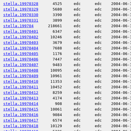
stella.19970328
4525
edc
edc
2004-06-
stella.19970329
5680
edc
edc
2004-06-
stella.19970330
3390
edc
edc
2004-06-
stella.19970331
3899
edc
edc
2004-06-
stella.199704
218661
edc
edc
2004-06-
stella.19970401
6347
edc
edc
2004-06-
stella.19970402
10246
edc
edc
2004-06-
stella.19970403
3679
edc
edc
2004-06-
stella.19970404
7688
edc
edc
2004-06-
stella.19970405
1176
edc
edc
2004-06-
stella.19970406
7447
edc
edc
2004-06-
stella.19970407
9483
edc
edc
2004-06-
stella.19970408
10095
edc
edc
2004-06-
stella.19970409
10961
edc
edc
2004-06-
stella.19970410
11353
edc
edc
2004-06-
stella.19970411
10452
edc
edc
2004-06-
stella.19970412
8259
edc
edc
2004-06-
stella.19970413
4174
edc
edc
2004-06-
stella.19970414
908
edc
edc
2004-06-
stella.19970415
10061
edc
edc
2004-06-
stella.19970416
9084
edc
edc
2004-06-
stella.19970417
6574
edc
edc
2004-06-
stella.19970418
10129
edc
edc
2004-06-