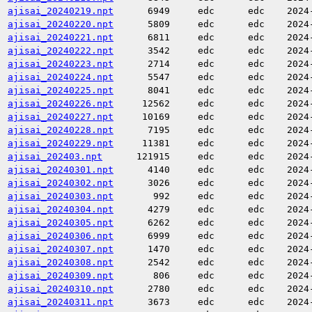
ajisai_20240219.npt
6949
edc
edc
2024
ajisai_20240220.npt
5809
edc
edc
2024
ajisai_20240221.npt
6811
edc
edc
2024
ajisai_20240222.npt
3542
edc
edc
2024
ajisai_20240223.npt
2714
edc
edc
2024
ajisai_20240224.npt
5547
edc
edc
2024
ajisai_20240225.npt
8041
edc
edc
2024
ajisai_20240226.npt
12562
edc
edc
2024
ajisai_20240227.npt
10169
edc
edc
2024
ajisai_20240228.npt
7195
edc
edc
2024
ajisai_20240229.npt
11381
edc
edc
2024
ajisai_202403.npt
121915
edc
edc
2024
ajisai_20240301.npt
4140
edc
edc
2024
ajisai_20240302.npt
3026
edc
edc
2024
ajisai_20240303.npt
992
edc
edc
2024
ajisai_20240304.npt
4279
edc
edc
2024
ajisai_20240305.npt
6262
edc
edc
2024
ajisai_20240306.npt
6999
edc
edc
2024
ajisai_20240307.npt
1470
edc
edc
2024
ajisai_20240308.npt
2542
edc
edc
2024
ajisai_20240309.npt
806
edc
edc
2024
ajisai_20240310.npt
2780
edc
edc
2024
ajisai_20240311.npt
3673
edc
edc
2024