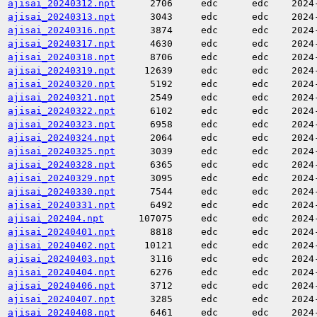
ajisai_20240312.npt
2706
edc
edc
2024
ajisai_20240313.npt
3043
edc
edc
2024
ajisai_20240316.npt
3874
edc
edc
2024
ajisai_20240317.npt
4630
edc
edc
2024
ajisai_20240318.npt
8706
edc
edc
2024
ajisai_20240319.npt
12639
edc
edc
2024
ajisai_20240320.npt
5192
edc
edc
2024
ajisai_20240321.npt
2549
edc
edc
2024
ajisai_20240322.npt
6102
edc
edc
2024
ajisai_20240323.npt
6958
edc
edc
2024
ajisai_20240324.npt
2064
edc
edc
2024
ajisai_20240325.npt
3039
edc
edc
2024
ajisai_20240328.npt
6365
edc
edc
2024
ajisai_20240329.npt
3095
edc
edc
2024
ajisai_20240330.npt
7544
edc
edc
2024
ajisai_20240331.npt
6492
edc
edc
2024
ajisai_202404.npt
107075
edc
edc
2024
ajisai_20240401.npt
8818
edc
edc
2024
ajisai_20240402.npt
10121
edc
edc
2024
ajisai_20240403.npt
3116
edc
edc
2024
ajisai_20240404.npt
6276
edc
edc
2024
ajisai_20240406.npt
3712
edc
edc
2024
ajisai_20240407.npt
3285
edc
edc
2024
ajisai_20240408.npt
6461
edc
edc
2024