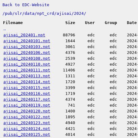
Back to EDC-Website
/
pub/
slr/
data/
npt_crd/
ajisai/
2024/
Filename
Size
User
Group
Date
..
ajisai_202401.npt
88796
edc
edc
2024
ajisai_20240101.npt
1644
edc
edc
2024
ajisai_20240103.npt
3061
edc
edc
2024
ajisai_20240106.npt
4376
edc
edc
2024
ajisai_20240108.npt
2539
edc
edc
2024
ajisai_20240110.npt
4927
edc
edc
2024
ajisai_20240111.npt
11406
edc
edc
2024
ajisai_20240113.npt
1311
edc
edc
2024
ajisai_20240114.npt
1720
edc
edc
2024
ajisai_20240115.npt
3399
edc
edc
2024
ajisai_20240116.npt
1719
edc
edc
2024
ajisai_20240117.npt
4374
edc
edc
2024
ajisai_20240119.npt
741
edc
edc
2024
ajisai_20240120.npt
1400
edc
edc
2024
ajisai_20240122.npt
1895
edc
edc
2024
ajisai_20240123.npt
4940
edc
edc
2024
ajisai_20240124.npt
4421
edc
edc
2024
ajisai_20240125.npt
4014
edc
edc
2024