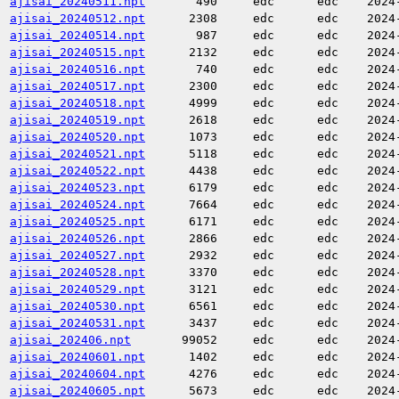
ajisai_20240511.npt
490
edc
edc
2024
ajisai_20240512.npt
2308
edc
edc
2024
ajisai_20240514.npt
987
edc
edc
2024
ajisai_20240515.npt
2132
edc
edc
2024
ajisai_20240516.npt
740
edc
edc
2024
ajisai_20240517.npt
2300
edc
edc
2024
ajisai_20240518.npt
4999
edc
edc
2024
ajisai_20240519.npt
2618
edc
edc
2024
ajisai_20240520.npt
1073
edc
edc
2024
ajisai_20240521.npt
5118
edc
edc
2024
ajisai_20240522.npt
4438
edc
edc
2024
ajisai_20240523.npt
6179
edc
edc
2024
ajisai_20240524.npt
7664
edc
edc
2024
ajisai_20240525.npt
6171
edc
edc
2024
ajisai_20240526.npt
2866
edc
edc
2024
ajisai_20240527.npt
2932
edc
edc
2024
ajisai_20240528.npt
3370
edc
edc
2024
ajisai_20240529.npt
3121
edc
edc
2024
ajisai_20240530.npt
6561
edc
edc
2024
ajisai_20240531.npt
3437
edc
edc
2024
ajisai_202406.npt
99052
edc
edc
2024
ajisai_20240601.npt
1402
edc
edc
2024
ajisai_20240604.npt
4276
edc
edc
2024
ajisai_20240605.npt
5673
edc
edc
2024