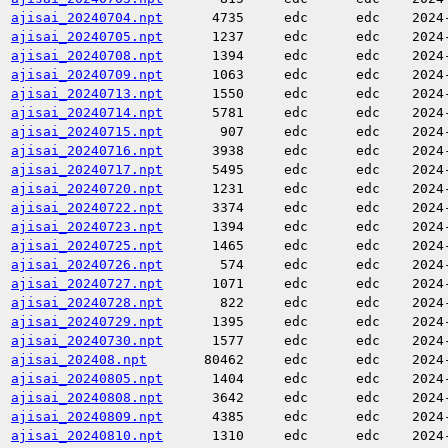
ajisai_20240704.npt
4735
edc
edc
2024
ajisai_20240705.npt
1237
edc
edc
2024
ajisai_20240708.npt
1394
edc
edc
2024
ajisai_20240709.npt
1063
edc
edc
2024
ajisai_20240713.npt
1550
edc
edc
2024
ajisai_20240714.npt
5781
edc
edc
2024
ajisai_20240715.npt
907
edc
edc
2024
ajisai_20240716.npt
3938
edc
edc
2024
ajisai_20240717.npt
5495
edc
edc
2024
ajisai_20240720.npt
1231
edc
edc
2024
ajisai_20240722.npt
3374
edc
edc
2024
ajisai_20240723.npt
1394
edc
edc
2024
ajisai_20240725.npt
1465
edc
edc
2024
ajisai_20240726.npt
574
edc
edc
2024
ajisai_20240727.npt
1071
edc
edc
2024
ajisai_20240728.npt
822
edc
edc
2024
ajisai_20240729.npt
1395
edc
edc
2024
ajisai_20240730.npt
1577
edc
edc
2024
ajisai_202408.npt
80462
edc
edc
2024
ajisai_20240805.npt
1404
edc
edc
2024
ajisai_20240808.npt
3642
edc
edc
2024
ajisai_20240809.npt
4385
edc
edc
2024
ajisai_20240810.npt
1310
edc
edc
2024