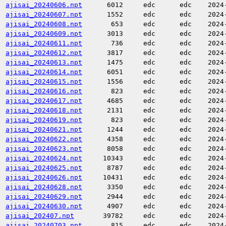
ajisai_20240606.npt
6012
edc
edc
2024
ajisai_20240607.npt
1552
edc
edc
2024
ajisai_20240608.npt
653
edc
edc
2024
ajisai_20240609.npt
3013
edc
edc
2024
ajisai_20240611.npt
736
edc
edc
2024
ajisai_20240612.npt
3817
edc
edc
2024
ajisai_20240613.npt
1475
edc
edc
2024
ajisai_20240614.npt
6051
edc
edc
2024
ajisai_20240615.npt
1556
edc
edc
2024
ajisai_20240616.npt
823
edc
edc
2024
ajisai_20240617.npt
4685
edc
edc
2024
ajisai_20240618.npt
2131
edc
edc
2024
ajisai_20240619.npt
823
edc
edc
2024
ajisai_20240621.npt
1244
edc
edc
2024
ajisai_20240622.npt
4358
edc
edc
2024
ajisai_20240623.npt
8058
edc
edc
2024
ajisai_20240624.npt
10343
edc
edc
2024
ajisai_20240625.npt
8787
edc
edc
2024
ajisai_20240626.npt
10431
edc
edc
2024
ajisai_20240628.npt
3350
edc
edc
2024
ajisai_20240629.npt
2944
edc
edc
2024
ajisai_20240630.npt
4907
edc
edc
2024
ajisai_202407.npt
39782
edc
edc
2024
ajisai_20240703.npt
815
edc
edc
2024