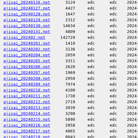
ajisai_20240126.npt
3124
edc
edc
2024
ajisai_20240127.npt
4427
edc
edc
2024
ajisai_20240128.npt
1647
edc
edc
2024
ajisai_20240129.npt
2312
edc
edc
2024
ajisai_20240130.npt
14634
edc
edc
2024
ajisai_20240131.npt
4809
edc
edc
2024
ajisai_202402.npt
142729
edc
edc
2024
ajisai_20240201.npt
1410
edc
edc
2024
ajisai_20240202.npt
3136
edc
edc
2024
ajisai_20240204.npt
2059
edc
edc
2024
ajisai_20240205.npt
3311
edc
edc
2024
ajisai_20240206.npt
2620
edc
edc
2024
ajisai_20240207.npt
1969
edc
edc
2024
ajisai_20240208.npt
2950
edc
edc
2024
ajisai_20240209.npt
7974
edc
edc
2024
ajisai_20240210.npt
4100
edc
edc
2024
ajisai_20240211.npt
1730
edc
edc
2024
ajisai_20240212.npt
2719
edc
edc
2024
ajisai_20240213.npt
3939
edc
edc
2024
ajisai_20240214.npt
3290
edc
edc
2024
ajisai_20240215.npt
5890
edc
edc
2024
ajisai_20240216.npt
2058
edc
edc
2024
ajisai_20240217.npt
4065
edc
edc
2024
ajisai_20240218.npt
8843
edc
edc
2024