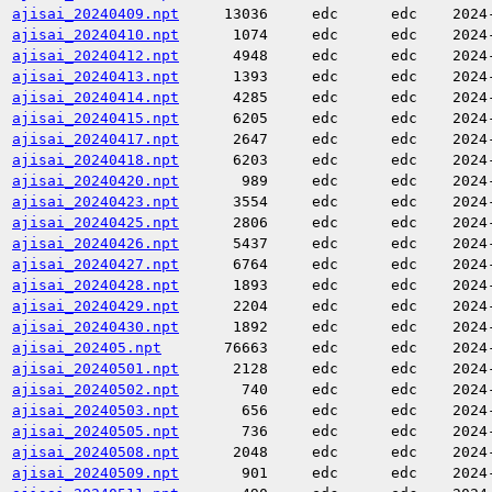
ajisai_20240409.npt
13036
edc
edc
2024
ajisai_20240410.npt
1074
edc
edc
2024
ajisai_20240412.npt
4948
edc
edc
2024
ajisai_20240413.npt
1393
edc
edc
2024
ajisai_20240414.npt
4285
edc
edc
2024
ajisai_20240415.npt
6205
edc
edc
2024
ajisai_20240417.npt
2647
edc
edc
2024
ajisai_20240418.npt
6203
edc
edc
2024
ajisai_20240420.npt
989
edc
edc
2024
ajisai_20240423.npt
3554
edc
edc
2024
ajisai_20240425.npt
2806
edc
edc
2024
ajisai_20240426.npt
5437
edc
edc
2024
ajisai_20240427.npt
6764
edc
edc
2024
ajisai_20240428.npt
1893
edc
edc
2024
ajisai_20240429.npt
2204
edc
edc
2024
ajisai_20240430.npt
1892
edc
edc
2024
ajisai_202405.npt
76663
edc
edc
2024
ajisai_20240501.npt
2128
edc
edc
2024
ajisai_20240502.npt
740
edc
edc
2024
ajisai_20240503.npt
656
edc
edc
2024
ajisai_20240505.npt
736
edc
edc
2024
ajisai_20240508.npt
2048
edc
edc
2024
ajisai_20240509.npt
901
edc
edc
2024