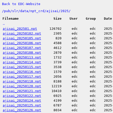
Back to EDC-Website
/
pub/
slr/
data/
npt_crd/
ajisai/
2025/
Filename
Size
User
Group
Date
..
ajisai_202501.npt
126702
edc
edc
2025
ajisai_20250102.npt
2305
edc
edc
2025
ajisai_20250105.npt
820
edc
edc
2025
ajisai_20250106.npt
4588
edc
edc
2025
ajisai_20250107.npt
4612
edc
edc
2025
ajisai_20250108.npt
2870
edc
edc
2025
ajisai_20250113.npt
1732
edc
edc
2025
ajisai_20250114.npt
3739
edc
edc
2025
ajisai_20250115.npt
3538
edc
edc
2025
ajisai_20250116.npt
1570
edc
edc
2025
ajisai_20250117.npt
2056
edc
edc
2025
ajisai_20250118.npt
8188
edc
edc
2025
ajisai_20250120.npt
12219
edc
edc
2025
ajisai_20250121.npt
10410
edc
edc
2025
ajisai_20250122.npt
6925
edc
edc
2025
ajisai_20250124.npt
4199
edc
edc
2025
ajisai_20250125.npt
6787
edc
edc
2025
ajisai_20250126.npt
8034
edc
edc
2025