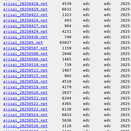
ajisai_20250418.npt
4539
edc
edc
2025
ajisai_20250419.npt
6632
edc
edc
2025
ajisai_20250422.npt
1323
edc
edc
2025
ajisai_20250424.npt
493
edc
edc
2025
ajisai_20250427.npt
904
edc
edc
2025
ajisai_20250429.npt
4231
edc
edc
2025
ajisai_20250430.npt
740
edc
edc
2025
ajisai_202505.npt
65037
edc
edc
2025
ajisai_20250507.npt
1159
edc
edc
2025
ajisai_20250508.npt
2048
edc
edc
2025
ajisai_20250509.npt
1465
edc
edc
2025
ajisai_20250510.npt
739
edc
edc
2025
ajisai_20250513.npt
1967
edc
edc
2025
ajisai_20250515.npt
905
edc
edc
2025
ajisai_20250516.npt
4510
edc
edc
2025
ajisai_20250519.npt
4279
edc
edc
2025
ajisai_20250520.npt
2637
edc
edc
2025
ajisai_20250521.npt
6244
edc
edc
2025
ajisai_20250522.npt
4365
edc
edc
2025
ajisai_20250523.npt
6128
edc
edc
2025
ajisai_20250524.npt
6833
edc
edc
2025
ajisai_20250525.npt
5636
edc
edc
2025
ajisai_20250526.npt
3110
edc
edc
2025