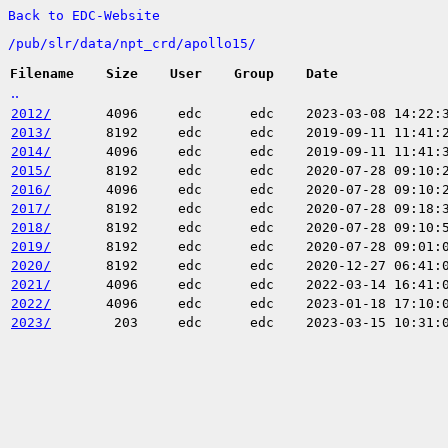
Back to EDC-Website
/
pub/
slr/
data/
npt_crd/
apollo15/
Filename
Size
User
Group
Date
..
2012/
4096
edc
edc
2023-03-08 14:22:
2013/
8192
edc
edc
2019-09-11 11:41:
2014/
4096
edc
edc
2019-09-11 11:41:
2015/
8192
edc
edc
2020-07-28 09:10:
2016/
4096
edc
edc
2020-07-28 09:10:
2017/
8192
edc
edc
2020-07-28 09:18:
2018/
8192
edc
edc
2020-07-28 09:10:
2019/
8192
edc
edc
2020-07-28 09:01:
2020/
8192
edc
edc
2020-12-27 06:41:
2021/
4096
edc
edc
2022-03-14 16:41:
2022/
4096
edc
edc
2023-01-18 17:10:
2023/
203
edc
edc
2023-03-15 10:31: