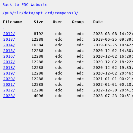
Back to EDC-Website
/
pub/
slr/
data/
npt_crd/
compassi3/
Filename
Size
User
Group
Date
..
2012/
8192
edc
edc
2023-03-08 14:22
2013/
12288
edc
edc
2019-06-25 09:39
2014/
16384
edc
edc
2019-06-25 10:42
2015/
12288
edc
edc
2020-12-02 14:30
2016/
12288
edc
edc
2020-12-02 16:29
2017/
12288
edc
edc
2020-12-02 18:22
2018/
12288
edc
edc
2020-12-02 19:35
2019/
12288
edc
edc
2020-12-02 20:46
2020/
12288
edc
edc
2021-01-01 00:21
2021/
12288
edc
edc
2022-01-01 00:10
2022/
12288
edc
edc
2022-12-30 20:41
2023/
4096
edc
edc
2023-07-23 20:51