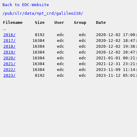
Back to EDC-Website
/
pub/
slr/
data/
npt_crd/
galileo210/
Filename
Size
User
Group
Date
..
2016/
8192
edc
edc
2020-12-02 17:00
2017/
16384
edc
edc
2020-12-02 18:47
2018/
16384
edc
edc
2020-12-02 19:36
2019/
16384
edc
edc
2020-12-02 20:47
2020/
16384
edc
edc
2021-01-01 00:21
2021/
16384
edc
edc
2021-12-31 23:21
2022/
16384
edc
edc
2023-11-09 11:14
2023/
8192
edc
edc
2023-11-12 05:01