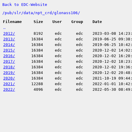
Back to EDC-Website
/
pub/
slr/
data/
npt_crd/
glonass106/
Filename
Size
User
Group
Date
..
2012/
8192
edc
edc
2023-03-08 14:23
2013/
16384
edc
edc
2019-06-25 09:38
2014/
16384
edc
edc
2019-06-25 10:42
2015/
16384
edc
edc
2020-12-02 14:02
2016/
16384
edc
edc
2020-12-02 16:20
2017/
16384
edc
edc
2020-12-02 18:23
2018/
16384
edc
edc
2020-12-02 19:36
2019/
16384
edc
edc
2020-12-02 20:48
2020/
16384
edc
edc
2021-10-19 09:44
2021/
12288
edc
edc
2022-01-01 10:42
2022/
4096
edc
edc
2022-05-30 08:49