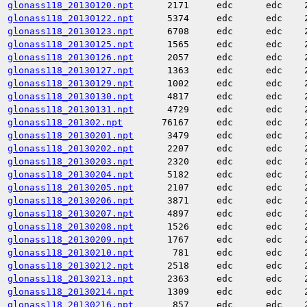
glonass118_20130120.npt
2171
edc
edc
glonass118_20130122.npt
5374
edc
edc
glonass118_20130123.npt
6708
edc
edc
glonass118_20130125.npt
1565
edc
edc
glonass118_20130126.npt
2057
edc
edc
glonass118_20130127.npt
1363
edc
edc
glonass118_20130129.npt
1002
edc
edc
glonass118_20130130.npt
4817
edc
edc
glonass118_20130131.npt
4729
edc
edc
glonass118_201302.npt
76167
edc
edc
glonass118_20130201.npt
3479
edc
edc
glonass118_20130202.npt
2207
edc
edc
glonass118_20130203.npt
2320
edc
edc
glonass118_20130204.npt
5182
edc
edc
glonass118_20130205.npt
2107
edc
edc
glonass118_20130206.npt
3871
edc
edc
glonass118_20130207.npt
4897
edc
edc
glonass118_20130208.npt
1526
edc
edc
glonass118_20130209.npt
1767
edc
edc
glonass118_20130210.npt
781
edc
edc
glonass118_20130212.npt
2518
edc
edc
glonass118_20130213.npt
2363
edc
edc
glonass118_20130214.npt
1309
edc
edc
glonass118_20130216.npt
857
edc
edc