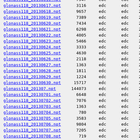
glonass118_20130617.npt
3116
edc
edc
glonass118_20130618.npt
9657
edc
edc
glonass118_20130619.npt
7389
edc
edc
glonass118_20130620.npt
7434
edc
edc
glonass118_20130621.npt
6298
edc
edc
glonass118_20130622.npt
4005
edc
edc
glonass118_20130623.npt
5466
edc
edc
glonass118_20130624.npt
3333
edc
edc
glonass118_20130625.npt
4630
edc
edc
glonass118_20130626.npt
2118
edc
edc
glonass118_20130627.npt
1363
edc
edc
glonass118_20130628.npt
1811
edc
edc
glonass118_20130629.npt
1224
edc
edc
glonass118_20130630.npt
15717
edc
edc
glonass118_201307.npt
144073
edc
edc
glonass118_20130701.npt
6648
edc
edc
glonass118_20130702.npt
7076
edc
edc
glonass118_20130703.npt
1363
edc
edc
glonass118_20130704.npt
780
edc
edc
glonass118_20130705.npt
3583
edc
edc
glonass118_20130706.npt
9804
edc
edc
glonass118_20130707.npt
7205
edc
edc
glonass118_20130708.npt
719
edc
edc