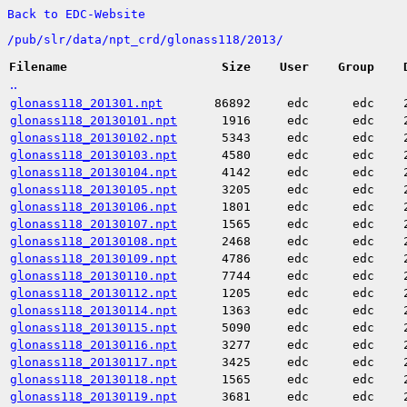
Back to EDC-Website
/
pub/
slr/
data/
npt_crd/
glonass118/
2013/
Filename
Size
User
Group
..
glonass118_201301.npt
86892
edc
edc
glonass118_20130101.npt
1916
edc
edc
glonass118_20130102.npt
5343
edc
edc
glonass118_20130103.npt
4580
edc
edc
glonass118_20130104.npt
4142
edc
edc
glonass118_20130105.npt
3205
edc
edc
glonass118_20130106.npt
1801
edc
edc
glonass118_20130107.npt
1565
edc
edc
glonass118_20130108.npt
2468
edc
edc
glonass118_20130109.npt
4786
edc
edc
glonass118_20130110.npt
7744
edc
edc
glonass118_20130112.npt
1205
edc
edc
glonass118_20130114.npt
1363
edc
edc
glonass118_20130115.npt
5090
edc
edc
glonass118_20130116.npt
3277
edc
edc
glonass118_20130117.npt
3425
edc
edc
glonass118_20130118.npt
1565
edc
edc
glonass118_20130119.npt
3681
edc
edc