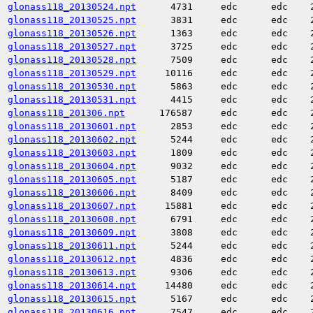
glonass118_20130524.npt
4731
edc
edc
glonass118_20130525.npt
3831
edc
edc
glonass118_20130526.npt
1363
edc
edc
glonass118_20130527.npt
3725
edc
edc
glonass118_20130528.npt
7509
edc
edc
glonass118_20130529.npt
10116
edc
edc
glonass118_20130530.npt
5863
edc
edc
glonass118_20130531.npt
4415
edc
edc
glonass118_201306.npt
176587
edc
edc
glonass118_20130601.npt
2853
edc
edc
glonass118_20130602.npt
5244
edc
edc
glonass118_20130603.npt
1809
edc
edc
glonass118_20130604.npt
9032
edc
edc
glonass118_20130605.npt
5187
edc
edc
glonass118_20130606.npt
8409
edc
edc
glonass118_20130607.npt
15881
edc
edc
glonass118_20130608.npt
6791
edc
edc
glonass118_20130609.npt
3808
edc
edc
glonass118_20130611.npt
5244
edc
edc
glonass118_20130612.npt
4836
edc
edc
glonass118_20130613.npt
9306
edc
edc
glonass118_20130614.npt
14480
edc
edc
glonass118_20130615.npt
5167
edc
edc
glonass118_20130616.npt
7547
edc
edc