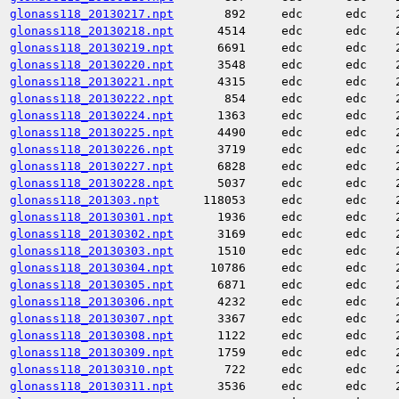
glonass118_20130217.npt
892
edc
edc
glonass118_20130218.npt
4514
edc
edc
glonass118_20130219.npt
6691
edc
edc
glonass118_20130220.npt
3548
edc
edc
glonass118_20130221.npt
4315
edc
edc
glonass118_20130222.npt
854
edc
edc
glonass118_20130224.npt
1363
edc
edc
glonass118_20130225.npt
4490
edc
edc
glonass118_20130226.npt
3719
edc
edc
glonass118_20130227.npt
6828
edc
edc
glonass118_20130228.npt
5037
edc
edc
glonass118_201303.npt
118053
edc
edc
glonass118_20130301.npt
1936
edc
edc
glonass118_20130302.npt
3169
edc
edc
glonass118_20130303.npt
1510
edc
edc
glonass118_20130304.npt
10786
edc
edc
glonass118_20130305.npt
6871
edc
edc
glonass118_20130306.npt
4232
edc
edc
glonass118_20130307.npt
3367
edc
edc
glonass118_20130308.npt
1122
edc
edc
glonass118_20130309.npt
1759
edc
edc
glonass118_20130310.npt
722
edc
edc
glonass118_20130311.npt
3536
edc
edc