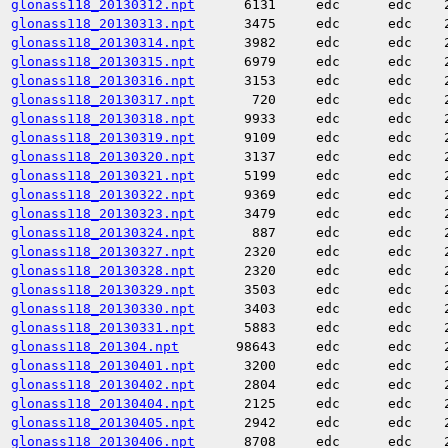
glonass118_20130312.npt
6131
edc
edc
glonass118_20130313.npt
3475
edc
edc
glonass118_20130314.npt
3982
edc
edc
glonass118_20130315.npt
6979
edc
edc
glonass118_20130316.npt
3153
edc
edc
glonass118_20130317.npt
720
edc
edc
glonass118_20130318.npt
9933
edc
edc
glonass118_20130319.npt
9109
edc
edc
glonass118_20130320.npt
3137
edc
edc
glonass118_20130321.npt
5199
edc
edc
glonass118_20130322.npt
9369
edc
edc
glonass118_20130323.npt
3479
edc
edc
glonass118_20130324.npt
887
edc
edc
glonass118_20130327.npt
2320
edc
edc
glonass118_20130328.npt
2320
edc
edc
glonass118_20130329.npt
3503
edc
edc
glonass118_20130330.npt
3403
edc
edc
glonass118_20130331.npt
5883
edc
edc
glonass118_201304.npt
98643
edc
edc
glonass118_20130401.npt
3200
edc
edc
glonass118_20130402.npt
2804
edc
edc
glonass118_20130404.npt
2125
edc
edc
glonass118_20130405.npt
2942
edc
edc
glonass118_20130406.npt
8708
edc
edc