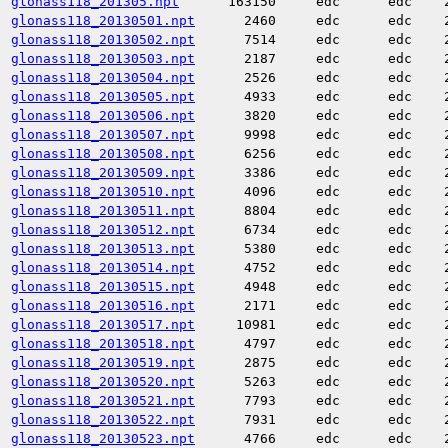
glonass118_201305.npt
163150
edc
edc
glonass118_20130501.npt
2460
edc
edc
glonass118_20130502.npt
7514
edc
edc
glonass118_20130503.npt
2187
edc
edc
glonass118_20130504.npt
2526
edc
edc
glonass118_20130505.npt
4933
edc
edc
glonass118_20130506.npt
3820
edc
edc
glonass118_20130507.npt
9998
edc
edc
glonass118_20130508.npt
6256
edc
edc
glonass118_20130509.npt
3386
edc
edc
glonass118_20130510.npt
4096
edc
edc
glonass118_20130511.npt
8804
edc
edc
glonass118_20130512.npt
6734
edc
edc
glonass118_20130513.npt
5380
edc
edc
glonass118_20130514.npt
4752
edc
edc
glonass118_20130515.npt
4948
edc
edc
glonass118_20130516.npt
2171
edc
edc
glonass118_20130517.npt
10981
edc
edc
glonass118_20130518.npt
4797
edc
edc
glonass118_20130519.npt
2875
edc
edc
glonass118_20130520.npt
5263
edc
edc
glonass118_20130521.npt
7793
edc
edc
glonass118_20130522.npt
7931
edc
edc
glonass118_20130523.npt
4766
edc
edc