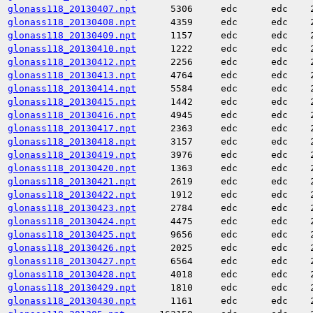
glonass118_20130407.npt
5306
edc
edc
glonass118_20130408.npt
4359
edc
edc
glonass118_20130409.npt
1157
edc
edc
glonass118_20130410.npt
1222
edc
edc
glonass118_20130412.npt
2256
edc
edc
glonass118_20130413.npt
4764
edc
edc
glonass118_20130414.npt
5584
edc
edc
glonass118_20130415.npt
1442
edc
edc
glonass118_20130416.npt
4945
edc
edc
glonass118_20130417.npt
2363
edc
edc
glonass118_20130418.npt
3157
edc
edc
glonass118_20130419.npt
3976
edc
edc
glonass118_20130420.npt
1363
edc
edc
glonass118_20130421.npt
2619
edc
edc
glonass118_20130422.npt
1912
edc
edc
glonass118_20130423.npt
2784
edc
edc
glonass118_20130424.npt
4475
edc
edc
glonass118_20130425.npt
9656
edc
edc
glonass118_20130426.npt
2025
edc
edc
glonass118_20130427.npt
6564
edc
edc
glonass118_20130428.npt
4018
edc
edc
glonass118_20130429.npt
1810
edc
edc
glonass118_20130430.npt
1161
edc
edc