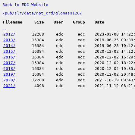
Back to EDC-Website
/
pub/
slr/
data/
npt_crd/
glonass120/
Filename
Size
User
Group
Date
..
2012/
12288
edc
edc
2023-03-08 14:22
2013/
16384
edc
edc
2019-06-25 09:39
2014/
16384
edc
edc
2019-06-25 10:42
2015/
16384
edc
edc
2020-12-02 14:12
2016/
16384
edc
edc
2020-12-02 16:29
2017/
16384
edc
edc
2020-12-02 18:22
2018/
16384
edc
edc
2020-12-02 19:35
2019/
16384
edc
edc
2020-12-02 20:48
2020/
12288
edc
edc
2021-10-19 09:43
2021/
4096
edc
edc
2021-11-12 06:21