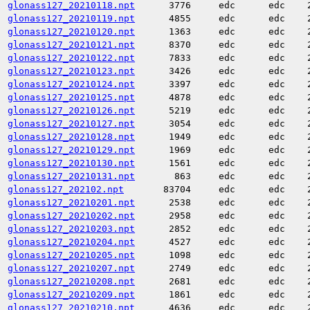
glonass127_20210118.npt
3776
edc
edc
glonass127_20210119.npt
4855
edc
edc
glonass127_20210120.npt
1363
edc
edc
glonass127_20210121.npt
8370
edc
edc
glonass127_20210122.npt
7833
edc
edc
glonass127_20210123.npt
3426
edc
edc
glonass127_20210124.npt
3397
edc
edc
glonass127_20210125.npt
4878
edc
edc
glonass127_20210126.npt
5219
edc
edc
glonass127_20210127.npt
3054
edc
edc
glonass127_20210128.npt
1949
edc
edc
glonass127_20210129.npt
1969
edc
edc
glonass127_20210130.npt
1561
edc
edc
glonass127_20210131.npt
863
edc
edc
glonass127_202102.npt
83704
edc
edc
glonass127_20210201.npt
2538
edc
edc
glonass127_20210202.npt
2958
edc
edc
glonass127_20210203.npt
2852
edc
edc
glonass127_20210204.npt
4527
edc
edc
glonass127_20210205.npt
1098
edc
edc
glonass127_20210207.npt
2749
edc
edc
glonass127_20210208.npt
2681
edc
edc
glonass127_20210209.npt
1861
edc
edc
glonass127_20210210.npt
4636
edc
edc