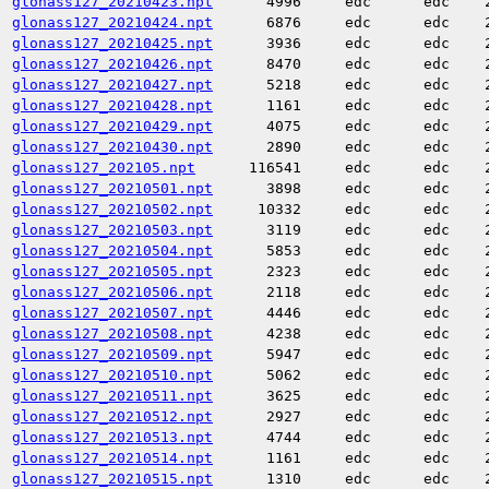
glonass127_20210423.npt
4996
edc
edc
glonass127_20210424.npt
6876
edc
edc
glonass127_20210425.npt
3936
edc
edc
glonass127_20210426.npt
8470
edc
edc
glonass127_20210427.npt
5218
edc
edc
glonass127_20210428.npt
1161
edc
edc
glonass127_20210429.npt
4075
edc
edc
glonass127_20210430.npt
2890
edc
edc
glonass127_202105.npt
116541
edc
edc
glonass127_20210501.npt
3898
edc
edc
glonass127_20210502.npt
10332
edc
edc
glonass127_20210503.npt
3119
edc
edc
glonass127_20210504.npt
5853
edc
edc
glonass127_20210505.npt
2323
edc
edc
glonass127_20210506.npt
2118
edc
edc
glonass127_20210507.npt
4446
edc
edc
glonass127_20210508.npt
4238
edc
edc
glonass127_20210509.npt
5947
edc
edc
glonass127_20210510.npt
5062
edc
edc
glonass127_20210511.npt
3625
edc
edc
glonass127_20210512.npt
2927
edc
edc
glonass127_20210513.npt
4744
edc
edc
glonass127_20210514.npt
1161
edc
edc
glonass127_20210515.npt
1310
edc
edc