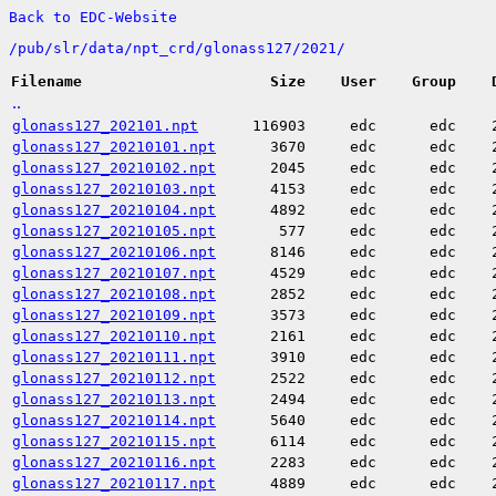
Back to EDC-Website
/
pub/
slr/
data/
npt_crd/
glonass127/
2021/
Filename
Size
User
Group
..
glonass127_202101.npt
116903
edc
edc
glonass127_20210101.npt
3670
edc
edc
glonass127_20210102.npt
2045
edc
edc
glonass127_20210103.npt
4153
edc
edc
glonass127_20210104.npt
4892
edc
edc
glonass127_20210105.npt
577
edc
edc
glonass127_20210106.npt
8146
edc
edc
glonass127_20210107.npt
4529
edc
edc
glonass127_20210108.npt
2852
edc
edc
glonass127_20210109.npt
3573
edc
edc
glonass127_20210110.npt
2161
edc
edc
glonass127_20210111.npt
3910
edc
edc
glonass127_20210112.npt
2522
edc
edc
glonass127_20210113.npt
2494
edc
edc
glonass127_20210114.npt
5640
edc
edc
glonass127_20210115.npt
6114
edc
edc
glonass127_20210116.npt
2283
edc
edc
glonass127_20210117.npt
4889
edc
edc