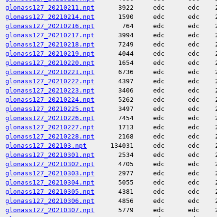
glonass127_20210211.npt
3922
edc
edc
glonass127_20210214.npt
1590
edc
edc
glonass127_20210216.npt
764
edc
edc
glonass127_20210217.npt
3994
edc
edc
glonass127_20210218.npt
7249
edc
edc
glonass127_20210219.npt
4044
edc
edc
glonass127_20210220.npt
1654
edc
edc
glonass127_20210221.npt
6736
edc
edc
glonass127_20210222.npt
4397
edc
edc
glonass127_20210223.npt
3406
edc
edc
glonass127_20210224.npt
5262
edc
edc
glonass127_20210225.npt
3497
edc
edc
glonass127_20210226.npt
7454
edc
edc
glonass127_20210227.npt
1713
edc
edc
glonass127_20210228.npt
2168
edc
edc
glonass127_202103.npt
134031
edc
edc
glonass127_20210301.npt
2534
edc
edc
glonass127_20210302.npt
4705
edc
edc
glonass127_20210303.npt
2977
edc
edc
glonass127_20210304.npt
5055
edc
edc
glonass127_20210305.npt
4381
edc
edc
glonass127_20210306.npt
4856
edc
edc
glonass127_20210307.npt
5779
edc
edc