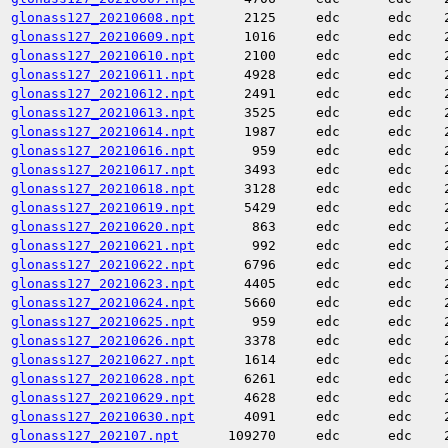
glonass127_20210608.npt
2125
edc
edc
glonass127_20210609.npt
1016
edc
edc
glonass127_20210610.npt
2100
edc
edc
glonass127_20210611.npt
4928
edc
edc
glonass127_20210612.npt
2491
edc
edc
glonass127_20210613.npt
3525
edc
edc
glonass127_20210614.npt
1987
edc
edc
glonass127_20210616.npt
959
edc
edc
glonass127_20210617.npt
3493
edc
edc
glonass127_20210618.npt
3128
edc
edc
glonass127_20210619.npt
5429
edc
edc
glonass127_20210620.npt
863
edc
edc
glonass127_20210621.npt
992
edc
edc
glonass127_20210622.npt
6796
edc
edc
glonass127_20210623.npt
4405
edc
edc
glonass127_20210624.npt
5660
edc
edc
glonass127_20210625.npt
959
edc
edc
glonass127_20210626.npt
3378
edc
edc
glonass127_20210627.npt
1614
edc
edc
glonass127_20210628.npt
6261
edc
edc
glonass127_20210629.npt
4628
edc
edc
glonass127_20210630.npt
4091
edc
edc
glonass127_202107.npt
109270
edc
edc