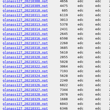
glonass127_20210308.npt
4656
edc
edc
glonass127_20210309.npt
4475
edc
edc
glonass127_20210310.npt
605
edc
edc
glonass127_20210311.npt
6119
edc
edc
glonass127_20210312.npt
3013
edc
edc
glonass127_20210313.npt
5378
edc
edc
glonass127_20210314.npt
2431
edc
edc
glonass127_20210315.npt
2645
edc
edc
glonass127_20210316.npt
6598
edc
edc
glonass127_20210317.npt
2260
edc
edc
glonass127_20210318.npt
3685
edc
edc
glonass127_20210319.npt
5610
edc
edc
glonass127_20210320.npt
2855
edc
edc
glonass127_20210321.npt
5028
edc
edc
glonass127_20210322.npt
3064
edc
edc
glonass127_20210323.npt
7193
edc
edc
glonass127_20210324.npt
5628
edc
edc
glonass127_20210325.npt
2240
edc
edc
glonass127_20210326.npt
6822
edc
edc
glonass127_20210327.npt
7344
edc
edc
glonass127_20210328.npt
2078
edc
edc
glonass127_20210329.npt
1688
edc
edc
glonass127_20210330.npt
6043
edc
edc
glonass127_20210331.npt
6346
edc
edc