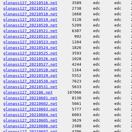
glonass127_20210516.npt
3589
edc
edc
glonass127_20210517.npt
2738
edc
edc
glonass127_20210518.npt
1668
edc
edc
glonass127_20210519.npt
3128
edc
edc
glonass127_20210520.npt
5209
edc
edc
glonass127_20210521.npt
6307
edc
edc
glonass127_20210522.npt
992
edc
edc
glonass127_20210523.npt
1204
edc
edc
glonass127_20210524.npt
1826
edc
edc
glonass127_20210525.npt
3593
edc
edc
glonass127_20210526.npt
1028
edc
edc
glonass127_20210527.npt
4244
edc
edc
glonass127_20210528.npt
1164
edc
edc
glonass127_20210529.npt
5552
edc
edc
glonass127_20210530.npt
7623
edc
edc
glonass127_20210531.npt
5633
edc
edc
glonass127_202106.npt
107066
edc
edc
glonass127_20210601.npt
8130
edc
edc
glonass127_20210602.npt
5661
edc
edc
glonass127_20210603.npt
5777
edc
edc
glonass127_20210604.npt
6003
edc
edc
glonass127_20210605.npt
3629
edc
edc
glonass127_20210606.npt
2388
edc
edc
glonass127_20210607.npt
4706
edc
edc