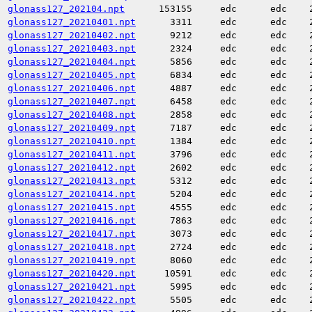
glonass127_202104.npt
153155
edc
edc
glonass127_20210401.npt
3311
edc
edc
glonass127_20210402.npt
9212
edc
edc
glonass127_20210403.npt
2324
edc
edc
glonass127_20210404.npt
5856
edc
edc
glonass127_20210405.npt
6834
edc
edc
glonass127_20210406.npt
4887
edc
edc
glonass127_20210407.npt
6458
edc
edc
glonass127_20210408.npt
2858
edc
edc
glonass127_20210409.npt
7187
edc
edc
glonass127_20210410.npt
1384
edc
edc
glonass127_20210411.npt
3796
edc
edc
glonass127_20210412.npt
2602
edc
edc
glonass127_20210413.npt
5312
edc
edc
glonass127_20210414.npt
5204
edc
edc
glonass127_20210415.npt
4555
edc
edc
glonass127_20210416.npt
7863
edc
edc
glonass127_20210417.npt
3073
edc
edc
glonass127_20210418.npt
2724
edc
edc
glonass127_20210419.npt
8060
edc
edc
glonass127_20210420.npt
10591
edc
edc
glonass127_20210421.npt
5995
edc
edc
glonass127_20210422.npt
5505
edc
edc