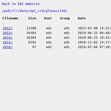
Back to EDC-Website
/
pub/
slr/
data/
npt_crd/
glonass130/
Filename
Size
User
Group
Date
..
2012/
12288
edc
edc
2023-03-08 14:22
2013/
16384
edc
edc
2019-06-25 09:48
2014/
16384
edc
edc
2019-06-25 10:43
2015/
8192
edc
edc
2020-12-02 14:17
2016/
97
edc
edc
2016-07-04 07:38