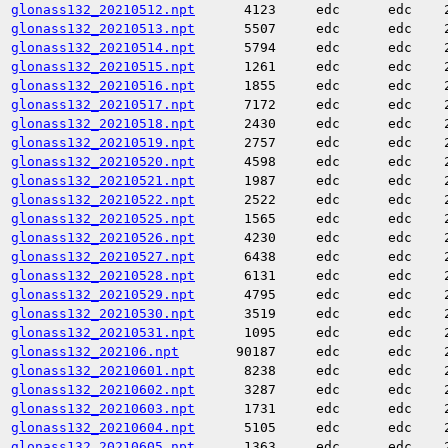
glonass132_20210512.npt
4123
edc
edc
glonass132_20210513.npt
5507
edc
edc
glonass132_20210514.npt
5794
edc
edc
glonass132_20210515.npt
1261
edc
edc
glonass132_20210516.npt
1855
edc
edc
glonass132_20210517.npt
7172
edc
edc
glonass132_20210518.npt
2430
edc
edc
glonass132_20210519.npt
2757
edc
edc
glonass132_20210520.npt
4598
edc
edc
glonass132_20210521.npt
1987
edc
edc
glonass132_20210522.npt
2522
edc
edc
glonass132_20210525.npt
1565
edc
edc
glonass132_20210526.npt
4230
edc
edc
glonass132_20210527.npt
6438
edc
edc
glonass132_20210528.npt
6131
edc
edc
glonass132_20210529.npt
4795
edc
edc
glonass132_20210530.npt
3519
edc
edc
glonass132_20210531.npt
1095
edc
edc
glonass132_202106.npt
90187
edc
edc
glonass132_20210601.npt
8238
edc
edc
glonass132_20210602.npt
3287
edc
edc
glonass132_20210603.npt
1731
edc
edc
glonass132_20210604.npt
5105
edc
edc
glonass132_20210605.npt
1363
edc
edc