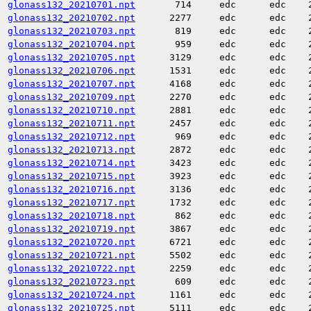
glonass132_20210701.npt
714
edc
edc
glonass132_20210702.npt
2277
edc
edc
glonass132_20210703.npt
819
edc
edc
glonass132_20210704.npt
959
edc
edc
glonass132_20210705.npt
3129
edc
edc
glonass132_20210706.npt
1531
edc
edc
glonass132_20210707.npt
4168
edc
edc
glonass132_20210709.npt
2270
edc
edc
glonass132_20210710.npt
2881
edc
edc
glonass132_20210711.npt
2457
edc
edc
glonass132_20210712.npt
969
edc
edc
glonass132_20210713.npt
2872
edc
edc
glonass132_20210714.npt
3423
edc
edc
glonass132_20210715.npt
3923
edc
edc
glonass132_20210716.npt
3136
edc
edc
glonass132_20210717.npt
1732
edc
edc
glonass132_20210718.npt
862
edc
edc
glonass132_20210719.npt
3867
edc
edc
glonass132_20210720.npt
6721
edc
edc
glonass132_20210721.npt
5502
edc
edc
glonass132_20210722.npt
2259
edc
edc
glonass132_20210723.npt
609
edc
edc
glonass132_20210724.npt
1161
edc
edc
glonass132_20210725.npt
5111
edc
edc