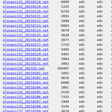
glonass132_20210118.npt
6099
edc
edc
glonass132_20210119.npt
1335
edc
edc
glonass132_20210120.npt
6239
edc
edc
glonass132_20210121.npt
2093
edc
edc
glonass132_20210122.npt
1098
edc
edc
glonass132_20210123.npt
6083
edc
edc
glonass132_20210124.npt
3679
edc
edc
glonass132_20210125.npt
3620
edc
edc
glonass132_20210126.npt
3077
edc
edc
glonass132_20210127.npt
1724
edc
edc
glonass132_20210128.npt
5494
edc
edc
glonass132_20210129.npt
3465
edc
edc
glonass132_20210130.npt
2984
edc
edc
glonass132_20210131.npt
3902
edc
edc
glonass132_202102.npt
109487
edc
edc
glonass132_20210201.npt
1081
edc
edc
glonass132_20210202.npt
4016
edc
edc
glonass132_20210203.npt
6098
edc
edc
glonass132_20210204.npt
1861
edc
edc
glonass132_20210205.npt
2539
edc
edc
glonass132_20210206.npt
7333
edc
edc
glonass132_20210207.npt
1989
edc
edc
glonass132_20210208.npt
3194
edc
edc
glonass132_20210209.npt
3810
edc
edc