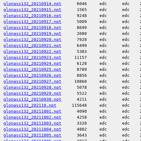
glonass132_20210914.npt
6046
edc
edc
glonass132_20210915.npt
1565
edc
edc
glonass132_20210916.npt
9248
edc
edc
glonass132_20210917.npt
5009
edc
edc
glonass132_20210918.npt
8699
edc
edc
glonass132_20210919.npt
2080
edc
edc
glonass132_20210920.npt
7928
edc
edc
glonass132_20210921.npt
6499
edc
edc
glonass132_20210922.npt
5383
edc
edc
glonass132_20210923.npt
11157
edc
edc
glonass132_20210924.npt
6128
edc
edc
glonass132_20210925.npt
8789
edc
edc
glonass132_20210926.npt
8856
edc
edc
glonass132_20210927.npt
10860
edc
edc
glonass132_20210928.npt
5078
edc
edc
glonass132_20210929.npt
5522
edc
edc
glonass132_20210930.npt
4211
edc
edc
glonass132_202110.npt
115648
edc
edc
glonass132_20211001.npt
4090
edc
edc
glonass132_20211002.npt
4258
edc
edc
glonass132_20211003.npt
3320
edc
edc
glonass132_20211004.npt
4882
edc
edc
glonass132_20211005.npt
3643
edc
edc