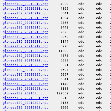
glonass132_20210210.npt
4209
edc
edc
glonass132_20210211.npt
4865
edc
edc
glonass132_20210212.npt
5641
edc
edc
glonass132_20210213.npt
1394
edc
edc
glonass132_20210214.npt
2366
edc
edc
glonass132_20210215.npt
2442
edc
edc
glonass132_20210216.npt
2325
edc
edc
glonass132_20210217.npt
2060
edc
edc
glonass132_20210218.npt
1344
edc
edc
glonass132_20210219.npt
6926
edc
edc
glonass132_20210220.npt
11390
edc
edc
glonass132_20210221.npt
4575
edc
edc
glonass132_20210222.npt
5033
edc
edc
glonass132_20210223.npt
5521
edc
edc
glonass132_20210224.npt
4604
edc
edc
glonass132_20210225.npt
5097
edc
edc
glonass132_20210226.npt
3541
edc
edc
glonass132_20210227.npt
1149
edc
edc
glonass132_20210228.npt
3138
edc
edc
glonass132_202103.npt
129559
edc
edc
glonass132_20210301.npt
5213
edc
edc
glonass132_20210302.npt
8155
edc
edc
glonass132_20210303.npt
2000
edc
edc