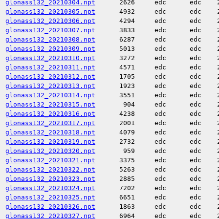
glonass132_20210304.npt
2626
edc
edc
glonass132_20210305.npt
4932
edc
edc
glonass132_20210306.npt
4294
edc
edc
glonass132_20210307.npt
3833
edc
edc
glonass132_20210308.npt
6287
edc
edc
glonass132_20210309.npt
5013
edc
edc
glonass132_20210310.npt
3272
edc
edc
glonass132_20210311.npt
4571
edc
edc
glonass132_20210312.npt
1705
edc
edc
glonass132_20210313.npt
1923
edc
edc
glonass132_20210314.npt
3551
edc
edc
glonass132_20210315.npt
904
edc
edc
glonass132_20210316.npt
4238
edc
edc
glonass132_20210317.npt
2001
edc
edc
glonass132_20210318.npt
4079
edc
edc
glonass132_20210319.npt
2732
edc
edc
glonass132_20210320.npt
959
edc
edc
glonass132_20210321.npt
3375
edc
edc
glonass132_20210322.npt
5263
edc
edc
glonass132_20210323.npt
2885
edc
edc
glonass132_20210324.npt
7202
edc
edc
glonass132_20210325.npt
6651
edc
edc
glonass132_20210326.npt
1863
edc
edc
glonass132_20210327.npt
6964
edc
edc