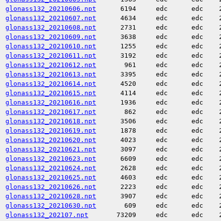
glonass132_20210606.npt
6194
edc
edc
glonass132_20210607.npt
4634
edc
edc
glonass132_20210608.npt
2731
edc
edc
glonass132_20210609.npt
3638
edc
edc
glonass132_20210610.npt
1255
edc
edc
glonass132_20210611.npt
3192
edc
edc
glonass132_20210612.npt
961
edc
edc
glonass132_20210613.npt
3395
edc
edc
glonass132_20210614.npt
4520
edc
edc
glonass132_20210615.npt
4114
edc
edc
glonass132_20210616.npt
1936
edc
edc
glonass132_20210617.npt
862
edc
edc
glonass132_20210618.npt
3506
edc
edc
glonass132_20210619.npt
1878
edc
edc
glonass132_20210620.npt
4023
edc
edc
glonass132_20210621.npt
3097
edc
edc
glonass132_20210623.npt
6609
edc
edc
glonass132_20210624.npt
2628
edc
edc
glonass132_20210625.npt
4603
edc
edc
glonass132_20210626.npt
2223
edc
edc
glonass132_20210628.npt
3907
edc
edc
glonass132_20210630.npt
609
edc
edc
glonass132_202107.npt
73209
edc
edc