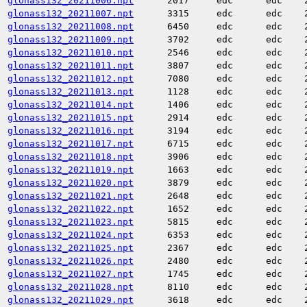
glonass132_20211006.npt
2017
edc
edc
glonass132_20211007.npt
3315
edc
edc
glonass132_20211008.npt
6450
edc
edc
glonass132_20211009.npt
3702
edc
edc
glonass132_20211010.npt
2546
edc
edc
glonass132_20211011.npt
3807
edc
edc
glonass132_20211012.npt
7080
edc
edc
glonass132_20211013.npt
1128
edc
edc
glonass132_20211014.npt
1406
edc
edc
glonass132_20211015.npt
2914
edc
edc
glonass132_20211016.npt
3194
edc
edc
glonass132_20211017.npt
6715
edc
edc
glonass132_20211018.npt
3906
edc
edc
glonass132_20211019.npt
1663
edc
edc
glonass132_20211020.npt
3879
edc
edc
glonass132_20211021.npt
2648
edc
edc
glonass132_20211022.npt
1652
edc
edc
glonass132_20211023.npt
5815
edc
edc
glonass132_20211024.npt
6353
edc
edc
glonass132_20211025.npt
2367
edc
edc
glonass132_20211026.npt
2480
edc
edc
glonass132_20211027.npt
1745
edc
edc
glonass132_20211028.npt
8110
edc
edc
glonass132_20211029.npt
3618
edc
edc