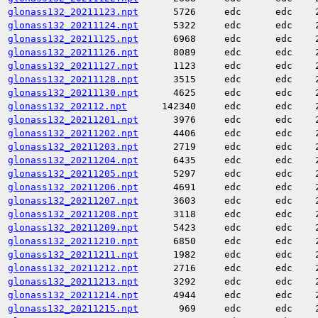
glonass132_20211123.npt
5726
edc
edc
glonass132_20211124.npt
5322
edc
edc
glonass132_20211125.npt
6968
edc
edc
glonass132_20211126.npt
8089
edc
edc
glonass132_20211127.npt
1123
edc
edc
glonass132_20211128.npt
3515
edc
edc
glonass132_20211130.npt
4625
edc
edc
glonass132_202112.npt
142340
edc
edc
glonass132_20211201.npt
3976
edc
edc
glonass132_20211202.npt
4406
edc
edc
glonass132_20211203.npt
2719
edc
edc
glonass132_20211204.npt
6435
edc
edc
glonass132_20211205.npt
5297
edc
edc
glonass132_20211206.npt
4691
edc
edc
glonass132_20211207.npt
3603
edc
edc
glonass132_20211208.npt
3118
edc
edc
glonass132_20211209.npt
5423
edc
edc
glonass132_20211210.npt
6850
edc
edc
glonass132_20211211.npt
1982
edc
edc
glonass132_20211212.npt
2716
edc
edc
glonass132_20211213.npt
3292
edc
edc
glonass132_20211214.npt
4944
edc
edc
glonass132_20211215.npt
969
edc
edc