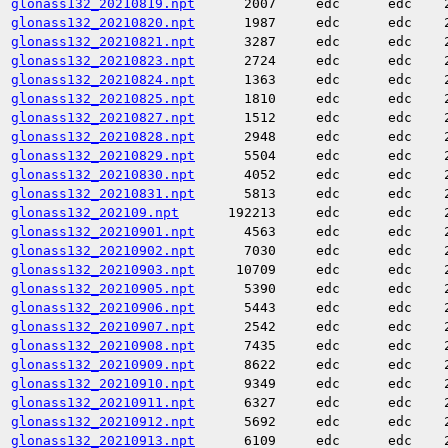
glonass132_20210819.npt
2007
edc
edc
glonass132_20210820.npt
1987
edc
edc
glonass132_20210821.npt
3287
edc
edc
glonass132_20210823.npt
2724
edc
edc
glonass132_20210824.npt
1363
edc
edc
glonass132_20210825.npt
1810
edc
edc
glonass132_20210827.npt
1512
edc
edc
glonass132_20210828.npt
2948
edc
edc
glonass132_20210829.npt
5504
edc
edc
glonass132_20210830.npt
4052
edc
edc
glonass132_20210831.npt
5813
edc
edc
glonass132_202109.npt
192213
edc
edc
glonass132_20210901.npt
4563
edc
edc
glonass132_20210902.npt
7030
edc
edc
glonass132_20210903.npt
10709
edc
edc
glonass132_20210905.npt
5390
edc
edc
glonass132_20210906.npt
5443
edc
edc
glonass132_20210907.npt
2542
edc
edc
glonass132_20210908.npt
7435
edc
edc
glonass132_20210909.npt
8622
edc
edc
glonass132_20210910.npt
9349
edc
edc
glonass132_20210911.npt
6327
edc
edc
glonass132_20210912.npt
5692
edc
edc
glonass132_20210913.npt
6109
edc
edc