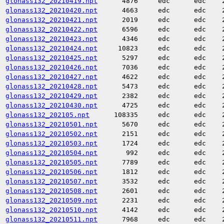
glonass132_20210419.npt
4876
edc
edc
glonass132_20210420.npt
4663
edc
edc
glonass132_20210421.npt
2019
edc
edc
glonass132_20210422.npt
6596
edc
edc
glonass132_20210423.npt
4346
edc
edc
glonass132_20210424.npt
10823
edc
edc
glonass132_20210425.npt
5297
edc
edc
glonass132_20210426.npt
7036
edc
edc
glonass132_20210427.npt
4622
edc
edc
glonass132_20210428.npt
5473
edc
edc
glonass132_20210429.npt
2382
edc
edc
glonass132_20210430.npt
4725
edc
edc
glonass132_202105.npt
108335
edc
edc
glonass132_20210501.npt
5670
edc
edc
glonass132_20210502.npt
2151
edc
edc
glonass132_20210503.npt
1724
edc
edc
glonass132_20210504.npt
992
edc
edc
glonass132_20210505.npt
7789
edc
edc
glonass132_20210506.npt
1812
edc
edc
glonass132_20210507.npt
3532
edc
edc
glonass132_20210508.npt
2601
edc
edc
glonass132_20210509.npt
2231
edc
edc
glonass132_20210510.npt
4142
edc
edc
glonass132_20210511.npt
7968
edc
edc