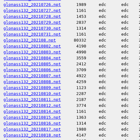
glonass132_20210726.npt
1989
edc
edc
glonass132_20210727.npt
1161
edc
edc
glonass132_20210728.npt
1453
edc
edc
glonass132_20210729.npt
2837
edc
edc
glonass132_20210730.npt
1314
edc
edc
glonass132_20210731.npt
1161
edc
edc
glonass132_202108.npt
80332
edc
edc
glonass132_20210802.npt
4190
edc
edc
glonass132_20210803.npt
4990
edc
edc
glonass132_20210804.npt
3559
edc
edc
glonass132_20210805.npt
2412
edc
edc
glonass132_20210806.npt
3709
edc
edc
glonass132_20210807.npt
4922
edc
edc
glonass132_20210808.npt
4259
edc
edc
glonass132_20210809.npt
1123
edc
edc
glonass132_20210810.npt
2287
edc
edc
glonass132_20210811.npt
2187
edc
edc
glonass132_20210812.npt
3774
edc
edc
glonass132_20210814.npt
1161
edc
edc
glonass132_20210815.npt
1363
edc
edc
glonass132_20210816.npt
1314
edc
edc
glonass132_20210817.npt
1980
edc
edc
glonass132_20210818.npt
4147
edc
edc