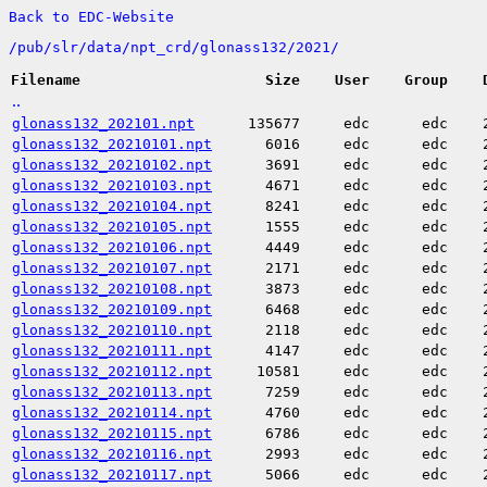
Back to EDC-Website
/
pub/
slr/
data/
npt_crd/
glonass132/
2021/
Filename
Size
User
Group
..
glonass132_202101.npt
135677
edc
edc
glonass132_20210101.npt
6016
edc
edc
glonass132_20210102.npt
3691
edc
edc
glonass132_20210103.npt
4671
edc
edc
glonass132_20210104.npt
8241
edc
edc
glonass132_20210105.npt
1555
edc
edc
glonass132_20210106.npt
4449
edc
edc
glonass132_20210107.npt
2171
edc
edc
glonass132_20210108.npt
3873
edc
edc
glonass132_20210109.npt
6468
edc
edc
glonass132_20210110.npt
2118
edc
edc
glonass132_20210111.npt
4147
edc
edc
glonass132_20210112.npt
10581
edc
edc
glonass132_20210113.npt
7259
edc
edc
glonass132_20210114.npt
4760
edc
edc
glonass132_20210115.npt
6786
edc
edc
glonass132_20210116.npt
2993
edc
edc
glonass132_20210117.npt
5066
edc
edc