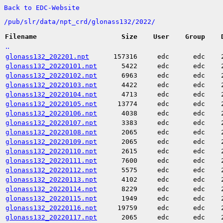
Back to EDC-Website
/
pub/
slr/
data/
npt_crd/
glonass132/
2022/
Filename
Size
User
Group
..
glonass132_202201.npt
157316
edc
edc
glonass132_20220101.npt
5422
edc
edc
glonass132_20220102.npt
6963
edc
edc
glonass132_20220103.npt
4422
edc
edc
glonass132_20220104.npt
4713
edc
edc
glonass132_20220105.npt
13774
edc
edc
glonass132_20220106.npt
4038
edc
edc
glonass132_20220107.npt
3383
edc
edc
glonass132_20220108.npt
2065
edc
edc
glonass132_20220109.npt
2065
edc
edc
glonass132_20220110.npt
2615
edc
edc
glonass132_20220111.npt
7600
edc
edc
glonass132_20220112.npt
5575
edc
edc
glonass132_20220113.npt
4102
edc
edc
glonass132_20220114.npt
8229
edc
edc
glonass132_20220115.npt
1949
edc
edc
glonass132_20220116.npt
19759
edc
edc
glonass132_20220117.npt
2065
edc
edc