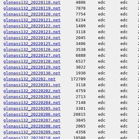
glonass132_20220118.npt
4806
edc
edc
glonass132_20220119.npt
7878
edc
edc
glonass132_20220120.npt
7754
edc
edc
glonass132_20220121.npt
6234
edc
edc
glonass132_20220122.npt
1489
edc
edc
glonass132_20220123.npt
3118
edc
edc
glonass132_20220124.npt
2045
edc
edc
glonass132_20220125.npt
3406
edc
edc
glonass132_20220126.npt
3538
edc
edc
glonass132_20220127.npt
6888
edc
edc
glonass132_20220128.npt
6527
edc
edc
glonass132_20220129.npt
3022
edc
edc
glonass132_20220130.npt
1930
edc
edc
glonass132_202202.npt
172789
edc
edc
glonass132_20220201.npt
3118
edc
edc
glonass132_20220202.npt
4759
edc
edc
glonass132_20220203.npt
2713
edc
edc
glonass132_20220204.npt
7148
edc
edc
glonass132_20220205.npt
3301
edc
edc
glonass132_20220206.npt
20815
edc
edc
glonass132_20220207.npt
3845
edc
edc
glonass132_20220208.npt
2065
edc
edc
glonass132_20220209.npt
4358
edc
edc
glonass132_20220210.npt
10588
edc
edc