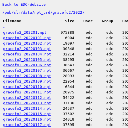
Back to EDC-Website
/
pub/
slr/
data/
npt_crd/
gracefo2/
2022/
Filename
Size
User
Group
Da
..
gracefo2_202201.npt
975388
edc
edc
20
gracefo2_20220101.npt
6904
edc
edc
20
gracefo2_20220102.npt
19097
edc
edc
20
gracefo2_20220103.npt
30848
edc
edc
20
gracefo2_20220104.npt
32214
edc
edc
20
gracefo2_20220105.npt
38295
edc
edc
20
gracefo2_20220106.npt
38643
edc
edc
20
gracefo2_20220107.npt
36667
edc
edc
20
gracefo2_20220108.npt
28093
edc
edc
20
gracefo2_20220109.npt
22954
edc
edc
20
gracefo2_20220110.npt
6344
edc
edc
20
gracefo2_20220111.npt
20975
edc
edc
20
gracefo2_20220112.npt
54422
edc
edc
20
gracefo2_20220113.npt
37136
edc
edc
20
gracefo2_20220114.npt
24537
edc
edc
20
gracefo2_20220115.npt
37502
edc
edc
20
gracefo2_20220116.npt
24018
edc
edc
20
gracefo2_20220117.npt
37595
edc
edc
20