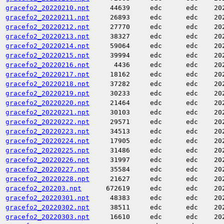
gracefo2_20220210.npt
44639
edc
edc
20
gracefo2_20220211.npt
26893
edc
edc
20
gracefo2_20220212.npt
27770
edc
edc
20
gracefo2_20220213.npt
38327
edc
edc
20
gracefo2_20220214.npt
59064
edc
edc
20
gracefo2_20220215.npt
39994
edc
edc
20
gracefo2_20220216.npt
4436
edc
edc
20
gracefo2_20220217.npt
18162
edc
edc
20
gracefo2_20220218.npt
37282
edc
edc
20
gracefo2_20220219.npt
30233
edc
edc
20
gracefo2_20220220.npt
21464
edc
edc
20
gracefo2_20220221.npt
30103
edc
edc
20
gracefo2_20220222.npt
29571
edc
edc
20
gracefo2_20220223.npt
34513
edc
edc
20
gracefo2_20220224.npt
17905
edc
edc
20
gracefo2_20220225.npt
31486
edc
edc
20
gracefo2_20220226.npt
31997
edc
edc
20
gracefo2_20220227.npt
35584
edc
edc
20
gracefo2_20220228.npt
21627
edc
edc
20
gracefo2_202203.npt
672619
edc
edc
20
gracefo2_20220301.npt
48383
edc
edc
20
gracefo2_20220302.npt
38511
edc
edc
20
gracefo2_20220303.npt
16610
edc
edc
20