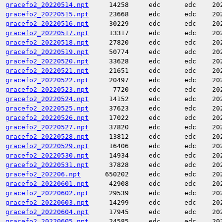
gracefo2_20220514.npt
14258
edc
edc
20
gracefo2_20220515.npt
23668
edc
edc
20
gracefo2_20220516.npt
30229
edc
edc
20
gracefo2_20220517.npt
13317
edc
edc
20
gracefo2_20220518.npt
27820
edc
edc
20
gracefo2_20220519.npt
50774
edc
edc
20
gracefo2_20220520.npt
33628
edc
edc
20
gracefo2_20220521.npt
21651
edc
edc
20
gracefo2_20220522.npt
20497
edc
edc
20
gracefo2_20220523.npt
7720
edc
edc
20
gracefo2_20220524.npt
14152
edc
edc
20
gracefo2_20220525.npt
37623
edc
edc
20
gracefo2_20220526.npt
17022
edc
edc
20
gracefo2_20220527.npt
37820
edc
edc
20
gracefo2_20220528.npt
13812
edc
edc
20
gracefo2_20220529.npt
16406
edc
edc
20
gracefo2_20220530.npt
14934
edc
edc
20
gracefo2_20220531.npt
37828
edc
edc
20
gracefo2_202206.npt
650202
edc
edc
20
gracefo2_20220601.npt
42908
edc
edc
20
gracefo2_20220602.npt
29539
edc
edc
20
gracefo2_20220603.npt
14299
edc
edc
20
gracefo2_20220604.npt
17945
edc
edc
20
gracefo2_20220605.npt
24585
edc
edc
20