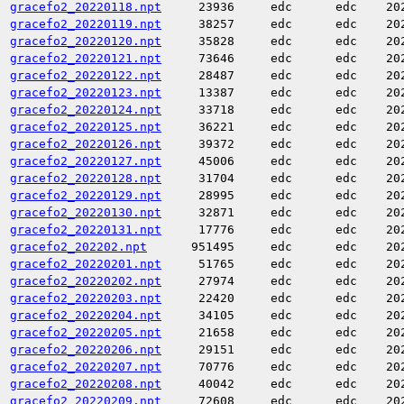
gracefo2_20220118.npt
23936
edc
edc
20
gracefo2_20220119.npt
38257
edc
edc
20
gracefo2_20220120.npt
35828
edc
edc
20
gracefo2_20220121.npt
73646
edc
edc
20
gracefo2_20220122.npt
28487
edc
edc
20
gracefo2_20220123.npt
13387
edc
edc
20
gracefo2_20220124.npt
33718
edc
edc
20
gracefo2_20220125.npt
36221
edc
edc
20
gracefo2_20220126.npt
39372
edc
edc
20
gracefo2_20220127.npt
45006
edc
edc
20
gracefo2_20220128.npt
31704
edc
edc
20
gracefo2_20220129.npt
28995
edc
edc
20
gracefo2_20220130.npt
32871
edc
edc
20
gracefo2_20220131.npt
17776
edc
edc
20
gracefo2_202202.npt
951495
edc
edc
20
gracefo2_20220201.npt
51765
edc
edc
20
gracefo2_20220202.npt
27974
edc
edc
20
gracefo2_20220203.npt
22420
edc
edc
20
gracefo2_20220204.npt
34105
edc
edc
20
gracefo2_20220205.npt
21658
edc
edc
20
gracefo2_20220206.npt
29151
edc
edc
20
gracefo2_20220207.npt
70776
edc
edc
20
gracefo2_20220208.npt
40042
edc
edc
20
gracefo2_20220209.npt
72608
edc
edc
20