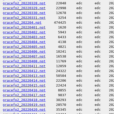
gracefo2_20220328.npt
22048
edc
edc
20
gracefo2_20220329.npt
22998
edc
edc
20
gracefo2_20220330.npt
12678
edc
edc
20
gracefo2_20220331.npt
3254
edc
edc
20
gracefo2_202204.npt
474425
edc
edc
20
gracefo2_20220401.npt
1620
edc
edc
20
gracefo2_20220402.npt
5943
edc
edc
20
gracefo2_20220403.npt
6433
edc
edc
20
gracefo2_20220404.npt
4138
edc
edc
20
gracefo2_20220405.npt
4821
edc
edc
20
gracefo2_20220406.npt
10241
edc
edc
20
gracefo2_20220407.npt
16538
edc
edc
20
gracefo2_20220408.npt
11769
edc
edc
20
gracefo2_20220411.npt
12059
edc
edc
20
gracefo2_20220412.npt
24322
edc
edc
20
gracefo2_20220413.npt
50504
edc
edc
20
gracefo2_20220414.npt
22206
edc
edc
20
gracefo2_20220415.npt
22424
edc
edc
20
gracefo2_20220416.npt
8855
edc
edc
20
gracefo2_20220417.npt
9837
edc
edc
20
gracefo2_20220418.npt
30293
edc
edc
20
gracefo2_20220419.npt
28570
edc
edc
20
gracefo2_20220420.npt
35345
edc
edc
20