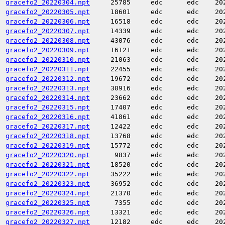
gracefo2_20220304.npt
25785
edc
edc
20
gracefo2_20220305.npt
18601
edc
edc
20
gracefo2_20220306.npt
16518
edc
edc
20
gracefo2_20220307.npt
14339
edc
edc
20
gracefo2_20220308.npt
43076
edc
edc
20
gracefo2_20220309.npt
16121
edc
edc
20
gracefo2_20220310.npt
21063
edc
edc
20
gracefo2_20220311.npt
22455
edc
edc
20
gracefo2_20220312.npt
19672
edc
edc
20
gracefo2_20220313.npt
30916
edc
edc
20
gracefo2_20220314.npt
23662
edc
edc
20
gracefo2_20220315.npt
17407
edc
edc
20
gracefo2_20220316.npt
41861
edc
edc
20
gracefo2_20220317.npt
12422
edc
edc
20
gracefo2_20220318.npt
13768
edc
edc
20
gracefo2_20220319.npt
15772
edc
edc
20
gracefo2_20220320.npt
9837
edc
edc
20
gracefo2_20220321.npt
18520
edc
edc
20
gracefo2_20220322.npt
35222
edc
edc
20
gracefo2_20220323.npt
36952
edc
edc
20
gracefo2_20220324.npt
21370
edc
edc
20
gracefo2_20220325.npt
7355
edc
edc
20
gracefo2_20220326.npt
13321
edc
edc
20
gracefo2_20220327.npt
12182
edc
edc
20