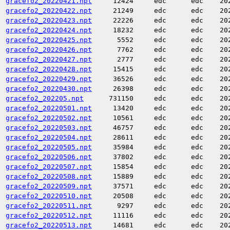
gracefo2_20220421.npt
12424
edc
edc
20
gracefo2_20220422.npt
21249
edc
edc
20
gracefo2_20220423.npt
22226
edc
edc
20
gracefo2_20220424.npt
18232
edc
edc
20
gracefo2_20220425.npt
5552
edc
edc
20
gracefo2_20220426.npt
7762
edc
edc
20
gracefo2_20220427.npt
2777
edc
edc
20
gracefo2_20220428.npt
15415
edc
edc
20
gracefo2_20220429.npt
36526
edc
edc
20
gracefo2_20220430.npt
26398
edc
edc
20
gracefo2_202205.npt
731150
edc
edc
20
gracefo2_20220501.npt
13420
edc
edc
20
gracefo2_20220502.npt
10561
edc
edc
20
gracefo2_20220503.npt
46757
edc
edc
20
gracefo2_20220504.npt
28611
edc
edc
20
gracefo2_20220505.npt
35984
edc
edc
20
gracefo2_20220506.npt
37802
edc
edc
20
gracefo2_20220507.npt
15854
edc
edc
20
gracefo2_20220508.npt
15889
edc
edc
20
gracefo2_20220509.npt
37571
edc
edc
20
gracefo2_20220510.npt
20508
edc
edc
20
gracefo2_20220511.npt
9297
edc
edc
20
gracefo2_20220512.npt
11116
edc
edc
20
gracefo2_20220513.npt
14681
edc
edc
20