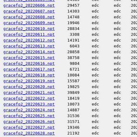
gracefo2_20220606.npt
29457
edc
edc
20
gracefo2_20220607.npt
14303
edc
edc
20
gracefo2_20220608.npt
14748
edc
edc
20
gracefo2_20220609.npt
19946
edc
edc
20
gracefo2_20220610.npt
28834
edc
edc
20
gracefo2_20220611.npt
3308
edc
edc
20
gracefo2_20220612.npt
14191
edc
edc
20
gracefo2_20220613.npt
6043
edc
edc
20
gracefo2_20220614.npt
28858
edc
edc
20
gracefo2_20220615.npt
38758
edc
edc
20
gracefo2_20220616.npt
9804
edc
edc
20
gracefo2_20220617.npt
6721
edc
edc
20
gracefo2_20220618.npt
10084
edc
edc
20
gracefo2_20220619.npt
15587
edc
edc
20
gracefo2_20220620.npt
19825
edc
edc
20
gracefo2_20220621.npt
39849
edc
edc
20
gracefo2_20220622.npt
18419
edc
edc
20
gracefo2_20220623.npt
10073
edc
edc
20
gracefo2_20220624.npt
14887
edc
edc
20
gracefo2_20220625.npt
31536
edc
edc
20
gracefo2_20220626.npt
31571
edc
edc
20
gracefo2_20220627.npt
19346
edc
edc
20
gracefo2_20220628.npt
21192
edc
edc
20