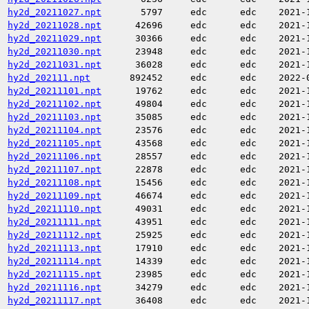
hy2d_20211027.npt
5797
edc
edc
2021-
hy2d_20211028.npt
42696
edc
edc
2021-
hy2d_20211029.npt
30366
edc
edc
2021-
hy2d_20211030.npt
23948
edc
edc
2021-
hy2d_20211031.npt
36028
edc
edc
2021-
hy2d_202111.npt
892452
edc
edc
2022-
hy2d_20211101.npt
19762
edc
edc
2021-
hy2d_20211102.npt
49804
edc
edc
2021-
hy2d_20211103.npt
35085
edc
edc
2021-
hy2d_20211104.npt
23576
edc
edc
2021-
hy2d_20211105.npt
43568
edc
edc
2021-
hy2d_20211106.npt
28557
edc
edc
2021-
hy2d_20211107.npt
22878
edc
edc
2021-
hy2d_20211108.npt
15456
edc
edc
2021-
hy2d_20211109.npt
46674
edc
edc
2021-
hy2d_20211110.npt
49031
edc
edc
2021-
hy2d_20211111.npt
43951
edc
edc
2021-
hy2d_20211112.npt
25925
edc
edc
2021-
hy2d_20211113.npt
17910
edc
edc
2021-
hy2d_20211114.npt
14339
edc
edc
2021-
hy2d_20211115.npt
23985
edc
edc
2021-
hy2d_20211116.npt
34279
edc
edc
2021-
hy2d_20211117.npt
36408
edc
edc
2021-