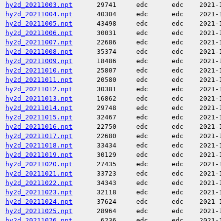
hy2d_20211003.npt
29741
edc
edc
2021-
hy2d_20211004.npt
40304
edc
edc
2021-
hy2d_20211005.npt
43498
edc
edc
2021-
hy2d_20211006.npt
30031
edc
edc
2021-
hy2d_20211007.npt
22686
edc
edc
2021-
hy2d_20211008.npt
35374
edc
edc
2021-
hy2d_20211009.npt
18486
edc
edc
2021-
hy2d_20211010.npt
25807
edc
edc
2021-
hy2d_20211011.npt
20580
edc
edc
2021-
hy2d_20211012.npt
30381
edc
edc
2021-
hy2d_20211013.npt
16862
edc
edc
2021-
hy2d_20211014.npt
29748
edc
edc
2021-
hy2d_20211015.npt
32467
edc
edc
2021-
hy2d_20211016.npt
22750
edc
edc
2021-
hy2d_20211017.npt
22680
edc
edc
2021-
hy2d_20211018.npt
33434
edc
edc
2021-
hy2d_20211019.npt
30129
edc
edc
2021-
hy2d_20211020.npt
27435
edc
edc
2021-
hy2d_20211021.npt
33723
edc
edc
2021-
hy2d_20211022.npt
34343
edc
edc
2021-
hy2d_20211023.npt
32118
edc
edc
2021-
hy2d_20211024.npt
37624
edc
edc
2021-
hy2d_20211025.npt
28964
edc
edc
2021-
hy2d_20211026.npt
6236
edc
edc
2021-