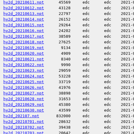
hy2d_20210611.npt
45569
edc
edc
2021-
hy2d_20210612.npt
43128
edc
edc
2021-
hy2d_20210613.npt
22797
edc
edc
2021-
hy2d_20210614.npt
26152
edc
edc
2021-
hy2d_20210615.npt
29264
edc
edc
2021-
hy2d_20210616.npt
24202
edc
edc
2021-
hy2d_20210617.npt
38589
edc
edc
2021-
hy2d_20210618.npt
27625
edc
edc
2021-
hy2d_20210619.npt
9134
edc
edc
2021-
hy2d_20210620.npt
4909
edc
edc
2021-
hy2d_20210621.npt
8340
edc
edc
2021-
hy2d_20210622.npt
9990
edc
edc
2021-
hy2d_20210623.npt
29059
edc
edc
2021-
hy2d_20210624.npt
53228
edc
edc
2021-
hy2d_20210625.npt
33719
edc
edc
2021-
hy2d_20210626.npt
41976
edc
edc
2021-
hy2d_20210627.npt
38898
edc
edc
2021-
hy2d_20210628.npt
31653
edc
edc
2021-
hy2d_20210629.npt
45380
edc
edc
2021-
hy2d_20210630.npt
43599
edc
edc
2021-
hy2d_202107.npt
832000
edc
edc
2021-
hy2d_20210701.npt
28632
edc
edc
2021-
hy2d_20210702.npt
39438
edc
edc
2021-
hy2d_20210703.npt
20642
edc
edc
2021-