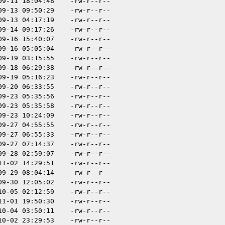
09-11 18:04:48
-rw-r--r--
09-13 09:50:29
-rw-r--r--
09-13 04:17:19
-rw-r--r--
09-14 09:17:26
-rw-r--r--
09-16 15:40:07
-rw-r--r--
09-16 05:05:04
-rw-r--r--
09-19 03:15:55
-rw-r--r--
09-18 06:29:38
-rw-r--r--
09-19 05:16:23
-rw-r--r--
09-20 06:33:55
-rw-r--r--
09-23 05:35:56
-rw-r--r--
09-23 05:35:58
-rw-r--r--
09-23 10:24:09
-rw-r--r--
09-27 04:55:55
-rw-r--r--
09-27 06:55:33
-rw-r--r--
09-27 07:14:37
-rw-r--r--
09-28 02:59:07
-rw-r--r--
11-02 14:29:51
-rw-r--r--
09-29 08:04:14
-rw-r--r--
09-30 12:05:02
-rw-r--r--
10-05 02:12:59
-rw-r--r--
11-01 19:50:30
-rw-r--r--
10-04 03:50:11
-rw-r--r--
10-02 23:29:53
-rw-r--r--