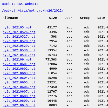
Back to EDC-Website
/
pub/
slr/
data/
npt_crd/
hy2d/
2021/
Filename
Size
User
Group
Date
..
hy2d_202105.npt
43177
edc
edc
2021-
hy2d_20210526.npt
3396
edc
edc
2021-
hy2d_20210527.npt
598
edc
edc
2021-
hy2d_20210528.npt
2954
edc
edc
2021-
hy2d_20210529.npt
7142
edc
edc
2021-
hy2d_20210530.npt
13354
edc
edc
2021-
hy2d_20210531.npt
15743
edc
edc
2021-
hy2d_202106.npt
751563
edc
edc
2021-
hy2d_20210601.npt
12804
edc
edc
2021-
hy2d_20210602.npt
4999
edc
edc
2021-
hy2d_20210603.npt
11054
edc
edc
2021-
hy2d_20210604.npt
15298
edc
edc
2021-
hy2d_20210605.npt
23231
edc
edc
2021-
hy2d_20210606.npt
27450
edc
edc
2021-
hy2d_20210607.npt
12767
edc
edc
2021-
hy2d_20210608.npt
12276
edc
edc
2021-
hy2d_20210609.npt
16448
edc
edc
2021-
hy2d_20210610.npt
8083
edc
edc
2021-