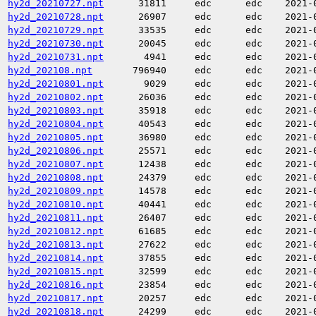
hy2d_20210727.npt
31811
edc
edc
2021-
hy2d_20210728.npt
26907
edc
edc
2021-
hy2d_20210729.npt
33535
edc
edc
2021-
hy2d_20210730.npt
20045
edc
edc
2021-
hy2d_20210731.npt
4941
edc
edc
2021-
hy2d_202108.npt
796940
edc
edc
2021-
hy2d_20210801.npt
9029
edc
edc
2021-
hy2d_20210802.npt
26036
edc
edc
2021-
hy2d_20210803.npt
35918
edc
edc
2021-
hy2d_20210804.npt
40543
edc
edc
2021-
hy2d_20210805.npt
36980
edc
edc
2021-
hy2d_20210806.npt
25571
edc
edc
2021-
hy2d_20210807.npt
12438
edc
edc
2021-
hy2d_20210808.npt
24379
edc
edc
2021-
hy2d_20210809.npt
14578
edc
edc
2021-
hy2d_20210810.npt
40441
edc
edc
2021-
hy2d_20210811.npt
26407
edc
edc
2021-
hy2d_20210812.npt
61685
edc
edc
2021-
hy2d_20210813.npt
27622
edc
edc
2021-
hy2d_20210814.npt
37855
edc
edc
2021-
hy2d_20210815.npt
32599
edc
edc
2021-
hy2d_20210816.npt
23854
edc
edc
2021-
hy2d_20210817.npt
20257
edc
edc
2021-
hy2d_20210818.npt
24299
edc
edc
2021-