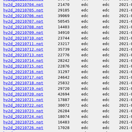
hy2d_20210704.npt
21470
edc
edc
2021-
hy2d_20210705.npt
29105
edc
edc
2021-
hy2d_20210706.npt
39069
edc
edc
2021-
hy2d_20210707.npt
50545
edc
edc
2021-
hy2d_20210708.npt
14403
edc
edc
2021-
hy2d_20210709.npt
34910
edc
edc
2021-
hy2d_20210710.npt
23744
edc
edc
2021-
hy2d_20210711.npt
23217
edc
edc
2021-
hy2d_20210712.npt
35739
edc
edc
2021-
hy2d_20210713.npt
22776
edc
edc
2021-
hy2d_20210714.npt
28242
edc
edc
2021-
hy2d_20210715.npt
22876
edc
edc
2021-
hy2d_20210716.npt
31297
edc
edc
2021-
hy2d_20210717.npt
24642
edc
edc
2021-
hy2d_20210718.npt
25832
edc
edc
2021-
hy2d_20210719.npt
29720
edc
edc
2021-
hy2d_20210720.npt
42694
edc
edc
2021-
hy2d_20210721.npt
17887
edc
edc
2021-
hy2d_20210722.npt
30072
edc
edc
2021-
hy2d_20210723.npt
26284
edc
edc
2021-
hy2d_20210724.npt
18074
edc
edc
2021-
hy2d_20210725.npt
16483
edc
edc
2021-
hy2d_20210726.npt
17028
edc
edc
2021-