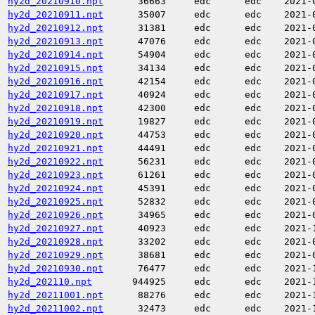
hy2d_20210910.npt
36663
edc
edc
2021-
hy2d_20210911.npt
35007
edc
edc
2021-
hy2d_20210912.npt
31381
edc
edc
2021-
hy2d_20210913.npt
47076
edc
edc
2021-
hy2d_20210914.npt
54904
edc
edc
2021-
hy2d_20210915.npt
34134
edc
edc
2021-
hy2d_20210916.npt
42154
edc
edc
2021-
hy2d_20210917.npt
40924
edc
edc
2021-
hy2d_20210918.npt
42300
edc
edc
2021-
hy2d_20210919.npt
19827
edc
edc
2021-
hy2d_20210920.npt
44753
edc
edc
2021-
hy2d_20210921.npt
44491
edc
edc
2021-
hy2d_20210922.npt
56231
edc
edc
2021-
hy2d_20210923.npt
61261
edc
edc
2021-
hy2d_20210924.npt
45391
edc
edc
2021-
hy2d_20210925.npt
52832
edc
edc
2021-
hy2d_20210926.npt
34965
edc
edc
2021-
hy2d_20210927.npt
40923
edc
edc
2021-
hy2d_20210928.npt
33202
edc
edc
2021-
hy2d_20210929.npt
38681
edc
edc
2021-
hy2d_20210930.npt
76477
edc
edc
2021-
hy2d_202110.npt
944925
edc
edc
2021-
hy2d_20211001.npt
88276
edc
edc
2021-
hy2d_20211002.npt
32473
edc
edc
2021-