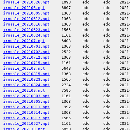
irnss1e_20210526.npt
1098
edc
edc
2021
irnss1e_202106.npt
6807
edc
edc
2021
irnss1e_20210605.npt
1363
edc
edc
2021
irnss1e_20210612.npt
1363
edc
edc
2021
irnss1e_20210616.npt
1363
edc
edc
2021
irnss1e_20210623.npt
1565
edc
edc
2021
irnss1e_20210624.npt
1161
edc
edc
2021
irnss1e_202107.npt
6403
edc
edc
2021
irnss1e_20210701.npt
1363
edc
edc
2021
irnss1e_20210702.npt
2522
edc
edc
2021
irnss1e_20210712.npt
1363
edc
edc
2021
irnss1e_20210715.npt
1161
edc
edc
2021
irnss1e_202108.npt
5648
edc
edc
2021
irnss1e_20210815.npt
1363
edc
edc
2021
irnss1e_20210823.npt
1565
edc
edc
2021
irnss1e_20210824.npt
2724
edc
edc
2021
irnss1e_202109.npt
7595
edc
edc
2021
irnss1e_20210903.npt
1161
edc
edc
2021
irnss1e_20210905.npt
1363
edc
edc
2021
irnss1e_20210911.npt
992
edc
edc
2021
irnss1e_20210914.npt
1363
edc
edc
2021
irnss1e_20210917.npt
1565
edc
edc
2021
irnss1e_20210927.npt
1161
edc
edc
2021
irnss1e_202110.npt
5850
edc
edc
2021