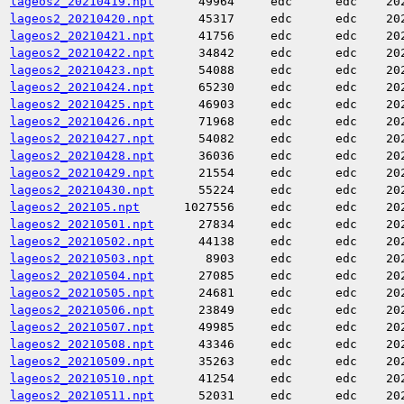
lageos2_20210419.npt
49964
edc
edc
20
lageos2_20210420.npt
45317
edc
edc
20
lageos2_20210421.npt
41756
edc
edc
20
lageos2_20210422.npt
34842
edc
edc
20
lageos2_20210423.npt
54088
edc
edc
20
lageos2_20210424.npt
65230
edc
edc
20
lageos2_20210425.npt
46903
edc
edc
20
lageos2_20210426.npt
71968
edc
edc
20
lageos2_20210427.npt
54082
edc
edc
20
lageos2_20210428.npt
36036
edc
edc
20
lageos2_20210429.npt
21554
edc
edc
20
lageos2_20210430.npt
55224
edc
edc
20
lageos2_202105.npt
1027556
edc
edc
20
lageos2_20210501.npt
27834
edc
edc
20
lageos2_20210502.npt
44138
edc
edc
20
lageos2_20210503.npt
8903
edc
edc
20
lageos2_20210504.npt
27085
edc
edc
20
lageos2_20210505.npt
24681
edc
edc
20
lageos2_20210506.npt
23849
edc
edc
20
lageos2_20210507.npt
49985
edc
edc
20
lageos2_20210508.npt
43346
edc
edc
20
lageos2_20210509.npt
35263
edc
edc
20
lageos2_20210510.npt
41254
edc
edc
20
lageos2_20210511.npt
52031
edc
edc
20