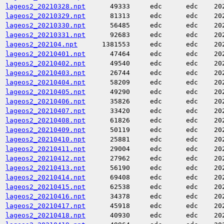
lageos2_20210328.npt
49333
edc
edc
20
lageos2_20210329.npt
81313
edc
edc
20
lageos2_20210330.npt
56485
edc
edc
20
lageos2_20210331.npt
92683
edc
edc
20
lageos2_202104.npt
1381553
edc
edc
20
lageos2_20210401.npt
47464
edc
edc
20
lageos2_20210402.npt
49540
edc
edc
20
lageos2_20210403.npt
26744
edc
edc
20
lageos2_20210404.npt
58209
edc
edc
20
lageos2_20210405.npt
49290
edc
edc
20
lageos2_20210406.npt
35826
edc
edc
20
lageos2_20210407.npt
33420
edc
edc
20
lageos2_20210408.npt
61826
edc
edc
20
lageos2_20210409.npt
50119
edc
edc
20
lageos2_20210410.npt
25881
edc
edc
20
lageos2_20210411.npt
29004
edc
edc
20
lageos2_20210412.npt
27962
edc
edc
20
lageos2_20210413.npt
56190
edc
edc
20
lageos2_20210414.npt
69408
edc
edc
20
lageos2_20210415.npt
62538
edc
edc
20
lageos2_20210416.npt
34378
edc
edc
20
lageos2_20210417.npt
45918
edc
edc
20
lageos2_20210418.npt
40930
edc
edc
20