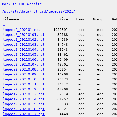
Back to EDC-Website
/
pub/
slr/
data/
npt_crd/
lageos2/
2021/
Filename
Size
User
Group
Da
..
lageos2_202101.npt
1088591
edc
edc
20
lageos2_20210101.npt
32188
edc
edc
20
lageos2_20210102.npt
14939
edc
edc
20
lageos2_20210103.npt
34748
edc
edc
20
lageos2_20210104.npt
20943
edc
edc
20
lageos2_20210105.npt
38461
edc
edc
20
lageos2_20210106.npt
16409
edc
edc
20
lageos2_20210107.npt
40701
edc
edc
20
lageos2_20210108.npt
20154
edc
edc
20
lageos2_20210109.npt
14908
edc
edc
20
lageos2_20210110.npt
20373
edc
edc
20
lageos2_20210111.npt
34312
edc
edc
20
lageos2_20210112.npt
48208
edc
edc
20
lageos2_20210113.npt
52519
edc
edc
20
lageos2_20210114.npt
61252
edc
edc
20
lageos2_20210115.npt
39033
edc
edc
20
lageos2_20210116.npt
46521
edc
edc
20
lageos2_20210117.npt
34448
edc
edc
20