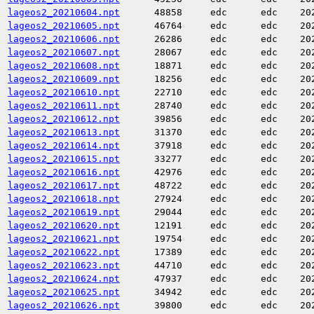
lageos2_20210604.npt
48858
edc
edc
20
lageos2_20210605.npt
46764
edc
edc
20
lageos2_20210606.npt
26286
edc
edc
20
lageos2_20210607.npt
28067
edc
edc
20
lageos2_20210608.npt
18871
edc
edc
20
lageos2_20210609.npt
18256
edc
edc
20
lageos2_20210610.npt
22710
edc
edc
20
lageos2_20210611.npt
28740
edc
edc
20
lageos2_20210612.npt
39856
edc
edc
20
lageos2_20210613.npt
31370
edc
edc
20
lageos2_20210614.npt
37918
edc
edc
20
lageos2_20210615.npt
33277
edc
edc
20
lageos2_20210616.npt
42976
edc
edc
20
lageos2_20210617.npt
48722
edc
edc
20
lageos2_20210618.npt
27924
edc
edc
20
lageos2_20210619.npt
29044
edc
edc
20
lageos2_20210620.npt
12191
edc
edc
20
lageos2_20210621.npt
19754
edc
edc
20
lageos2_20210622.npt
17389
edc
edc
20
lageos2_20210623.npt
44710
edc
edc
20
lageos2_20210624.npt
47937
edc
edc
20
lageos2_20210625.npt
34942
edc
edc
20
lageos2_20210626.npt
39800
edc
edc
20