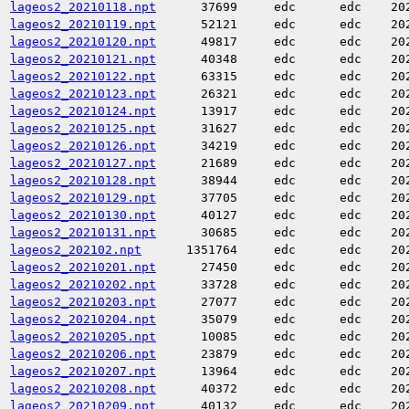
lageos2_20210118.npt
37699
edc
edc
20
lageos2_20210119.npt
52121
edc
edc
20
lageos2_20210120.npt
49817
edc
edc
20
lageos2_20210121.npt
40348
edc
edc
20
lageos2_20210122.npt
63315
edc
edc
20
lageos2_20210123.npt
26321
edc
edc
20
lageos2_20210124.npt
13917
edc
edc
20
lageos2_20210125.npt
31627
edc
edc
20
lageos2_20210126.npt
34219
edc
edc
20
lageos2_20210127.npt
21689
edc
edc
20
lageos2_20210128.npt
38944
edc
edc
20
lageos2_20210129.npt
37705
edc
edc
20
lageos2_20210130.npt
40127
edc
edc
20
lageos2_20210131.npt
30685
edc
edc
20
lageos2_202102.npt
1351764
edc
edc
20
lageos2_20210201.npt
27450
edc
edc
20
lageos2_20210202.npt
33728
edc
edc
20
lageos2_20210203.npt
27077
edc
edc
20
lageos2_20210204.npt
35079
edc
edc
20
lageos2_20210205.npt
10085
edc
edc
20
lageos2_20210206.npt
23879
edc
edc
20
lageos2_20210207.npt
13964
edc
edc
20
lageos2_20210208.npt
40372
edc
edc
20
lageos2_20210209.npt
40132
edc
edc
20