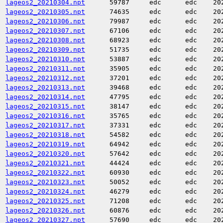
lageos2_20210304.npt
59787
edc
edc
20
lageos2_20210305.npt
74635
edc
edc
20
lageos2_20210306.npt
79987
edc
edc
20
lageos2_20210307.npt
67106
edc
edc
20
lageos2_20210308.npt
68923
edc
edc
20
lageos2_20210309.npt
51735
edc
edc
20
lageos2_20210310.npt
53887
edc
edc
20
lageos2_20210311.npt
35905
edc
edc
20
lageos2_20210312.npt
37201
edc
edc
20
lageos2_20210313.npt
39468
edc
edc
20
lageos2_20210314.npt
47795
edc
edc
20
lageos2_20210315.npt
38147
edc
edc
20
lageos2_20210316.npt
35765
edc
edc
20
lageos2_20210317.npt
37331
edc
edc
20
lageos2_20210318.npt
54582
edc
edc
20
lageos2_20210319.npt
64942
edc
edc
20
lageos2_20210320.npt
57642
edc
edc
20
lageos2_20210321.npt
44424
edc
edc
20
lageos2_20210322.npt
60930
edc
edc
20
lageos2_20210323.npt
50052
edc
edc
20
lageos2_20210324.npt
46279
edc
edc
20
lageos2_20210325.npt
71208
edc
edc
20
lageos2_20210326.npt
60876
edc
edc
20
lageos2_20210327.npt
57690
edc
edc
20