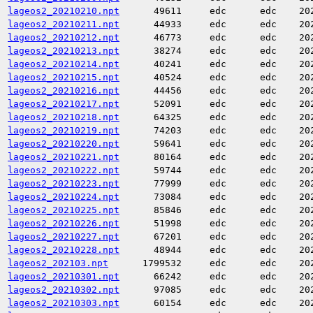
lageos2_20210210.npt
49611
edc
edc
20
lageos2_20210211.npt
44933
edc
edc
20
lageos2_20210212.npt
46773
edc
edc
20
lageos2_20210213.npt
38274
edc
edc
20
lageos2_20210214.npt
40241
edc
edc
20
lageos2_20210215.npt
40524
edc
edc
20
lageos2_20210216.npt
44456
edc
edc
20
lageos2_20210217.npt
52091
edc
edc
20
lageos2_20210218.npt
64325
edc
edc
20
lageos2_20210219.npt
74203
edc
edc
20
lageos2_20210220.npt
59641
edc
edc
20
lageos2_20210221.npt
80164
edc
edc
20
lageos2_20210222.npt
59744
edc
edc
20
lageos2_20210223.npt
77999
edc
edc
20
lageos2_20210224.npt
73084
edc
edc
20
lageos2_20210225.npt
85846
edc
edc
20
lageos2_20210226.npt
51998
edc
edc
20
lageos2_20210227.npt
67201
edc
edc
20
lageos2_20210228.npt
48944
edc
edc
20
lageos2_202103.npt
1799532
edc
edc
20
lageos2_20210301.npt
66242
edc
edc
20
lageos2_20210302.npt
97085
edc
edc
20
lageos2_20210303.npt
60154
edc
edc
20