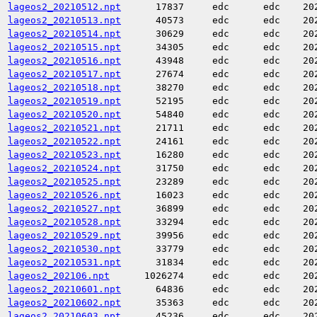
lageos2_20210512.npt
17837
edc
edc
20
lageos2_20210513.npt
40573
edc
edc
20
lageos2_20210514.npt
30629
edc
edc
20
lageos2_20210515.npt
34305
edc
edc
20
lageos2_20210516.npt
43948
edc
edc
20
lageos2_20210517.npt
27674
edc
edc
20
lageos2_20210518.npt
38270
edc
edc
20
lageos2_20210519.npt
52195
edc
edc
20
lageos2_20210520.npt
54840
edc
edc
20
lageos2_20210521.npt
21711
edc
edc
20
lageos2_20210522.npt
24161
edc
edc
20
lageos2_20210523.npt
16280
edc
edc
20
lageos2_20210524.npt
31750
edc
edc
20
lageos2_20210525.npt
23289
edc
edc
20
lageos2_20210526.npt
16023
edc
edc
20
lageos2_20210527.npt
36899
edc
edc
20
lageos2_20210528.npt
33294
edc
edc
20
lageos2_20210529.npt
39956
edc
edc
20
lageos2_20210530.npt
33779
edc
edc
20
lageos2_20210531.npt
31834
edc
edc
20
lageos2_202106.npt
1026274
edc
edc
20
lageos2_20210601.npt
64836
edc
edc
20
lageos2_20210602.npt
35363
edc
edc
20
lageos2_20210603.npt
45236
edc
edc
20