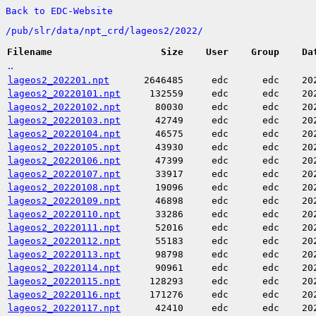
Back to EDC-Website
/
pub/
slr/
data/
npt_crd/
lageos2/
2022/
Filename
Size
User
Group
Da
..
lageos2_202201.npt
2646485
edc
edc
20
lageos2_20220101.npt
132559
edc
edc
20
lageos2_20220102.npt
80030
edc
edc
20
lageos2_20220103.npt
42749
edc
edc
20
lageos2_20220104.npt
46575
edc
edc
20
lageos2_20220105.npt
43930
edc
edc
20
lageos2_20220106.npt
47399
edc
edc
20
lageos2_20220107.npt
33917
edc
edc
20
lageos2_20220108.npt
19096
edc
edc
20
lageos2_20220109.npt
46898
edc
edc
20
lageos2_20220110.npt
33286
edc
edc
20
lageos2_20220111.npt
52016
edc
edc
20
lageos2_20220112.npt
55183
edc
edc
20
lageos2_20220113.npt
98798
edc
edc
20
lageos2_20220114.npt
90961
edc
edc
20
lageos2_20220115.npt
128293
edc
edc
20
lageos2_20220116.npt
171276
edc
edc
20
lageos2_20220117.npt
42410
edc
edc
20