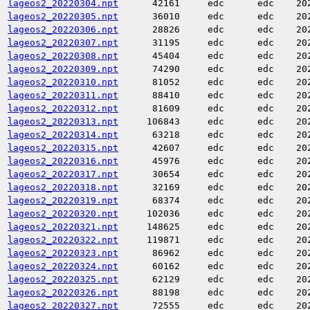
lageos2_20220304.npt
42161
edc
edc
20
lageos2_20220305.npt
36010
edc
edc
20
lageos2_20220306.npt
28826
edc
edc
20
lageos2_20220307.npt
31195
edc
edc
20
lageos2_20220308.npt
45404
edc
edc
20
lageos2_20220309.npt
74290
edc
edc
20
lageos2_20220310.npt
81052
edc
edc
20
lageos2_20220311.npt
88410
edc
edc
20
lageos2_20220312.npt
81609
edc
edc
20
lageos2_20220313.npt
106843
edc
edc
20
lageos2_20220314.npt
63218
edc
edc
20
lageos2_20220315.npt
42607
edc
edc
20
lageos2_20220316.npt
45976
edc
edc
20
lageos2_20220317.npt
30654
edc
edc
20
lageos2_20220318.npt
32169
edc
edc
20
lageos2_20220319.npt
68374
edc
edc
20
lageos2_20220320.npt
102036
edc
edc
20
lageos2_20220321.npt
148625
edc
edc
20
lageos2_20220322.npt
119871
edc
edc
20
lageos2_20220323.npt
86962
edc
edc
20
lageos2_20220324.npt
60162
edc
edc
20
lageos2_20220325.npt
62129
edc
edc
20
lageos2_20220326.npt
88198
edc
edc
20
lageos2_20220327.npt
72555
edc
edc
20