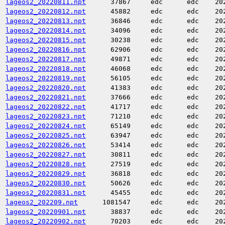
lageos2_20220811.npt
37867
edc
edc
20
lageos2_20220812.npt
45882
edc
edc
20
lageos2_20220813.npt
36846
edc
edc
20
lageos2_20220814.npt
34096
edc
edc
20
lageos2_20220815.npt
30238
edc
edc
20
lageos2_20220816.npt
62906
edc
edc
20
lageos2_20220817.npt
49871
edc
edc
20
lageos2_20220818.npt
46068
edc
edc
20
lageos2_20220819.npt
56105
edc
edc
20
lageos2_20220820.npt
41383
edc
edc
20
lageos2_20220821.npt
37666
edc
edc
20
lageos2_20220822.npt
41717
edc
edc
20
lageos2_20220823.npt
71210
edc
edc
20
lageos2_20220824.npt
65149
edc
edc
20
lageos2_20220825.npt
63947
edc
edc
20
lageos2_20220826.npt
53414
edc
edc
20
lageos2_20220827.npt
30811
edc
edc
20
lageos2_20220828.npt
27519
edc
edc
20
lageos2_20220829.npt
36818
edc
edc
20
lageos2_20220830.npt
50626
edc
edc
20
lageos2_20220831.npt
45455
edc
edc
20
lageos2_202209.npt
1081547
edc
edc
20
lageos2_20220901.npt
38837
edc
edc
20
lageos2_20220902.npt
70203
edc
edc
20