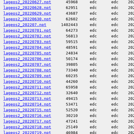
lageos2_20220627.npt
45968
edc
edc
20
lageos2_20220628.npt
62951
edc
edc
20
lageos2_20220629.npt
43687
edc
edc
20
lageos2_20220630.npt
62602
edc
edc
20
lageos2_202207.npt
1402443
edc
edc
20
lageos2_20220701.npt
64273
edc
edc
20
lageos2_20220702.npt
56813
edc
edc
20
lageos2_20220703.npt
59515
edc
edc
20
lageos2_20220704.npt
48591
edc
edc
20
lageos2_20220705.npt
24834
edc
edc
20
lageos2_20220706.npt
50174
edc
edc
20
lageos2_20220707.npt
39805
edc
edc
20
lageos2_20220708.npt
73340
edc
edc
20
lageos2_20220709.npt
60235
edc
edc
20
lageos2_20220710.npt
44260
edc
edc
20
lageos2_20220711.npt
65958
edc
edc
20
lageos2_20220712.npt
32640
edc
edc
20
lageos2_20220713.npt
49415
edc
edc
20
lageos2_20220714.npt
53471
edc
edc
20
lageos2_20220715.npt
52520
edc
edc
20
lageos2_20220716.npt
30210
edc
edc
20
lageos2_20220717.npt
47241
edc
edc
20
lageos2_20220718.npt
25149
edc
edc
20
lageos2_20220719.npt
46984
edc
edc
20