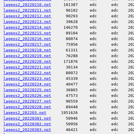
lageos2_20220210.npt
101387
edc
edc
20
lageos2_20220211.npt
96102
edc
edc
20
lageos2_20220212.npt
90293
edc
edc
20
lageos2_20220213.npt
39628
edc
edc
20
lageos2_20220214.npt
146270
edc
edc
20
lageos2_20220215.npt
89104
edc
edc
20
lageos2_20220216.npt
80074
edc
edc
20
lageos2_20220217.npt
75956
edc
edc
20
lageos2_20220218.npt
61331
edc
edc
20
lageos2_20220219.npt
76288
edc
edc
20
lageos2_20220220.npt
171876
edc
edc
20
lageos2_20220221.npt
30134
edc
edc
20
lageos2_20220222.npt
80072
edc
edc
20
lageos2_20220223.npt
45339
edc
edc
20
lageos2_20220224.npt
40477
edc
edc
20
lageos2_20220225.npt
36865
edc
edc
20
lageos2_20220226.npt
47573
edc
edc
20
lageos2_20220227.npt
96559
edc
edc
20
lageos2_20220228.npt
89448
edc
edc
20
lageos2_202203.npt
1951626
edc
edc
20
lageos2_20220301.npt
50946
edc
edc
20
lageos2_20220302.npt
50956
edc
edc
20
lageos2_20220303.npt
46421
edc
edc
20