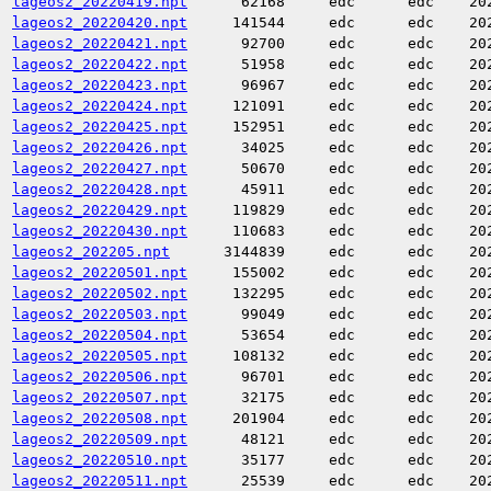
lageos2_20220419.npt
62168
edc
edc
20
lageos2_20220420.npt
141544
edc
edc
20
lageos2_20220421.npt
92700
edc
edc
20
lageos2_20220422.npt
51958
edc
edc
20
lageos2_20220423.npt
96967
edc
edc
20
lageos2_20220424.npt
121091
edc
edc
20
lageos2_20220425.npt
152951
edc
edc
20
lageos2_20220426.npt
34025
edc
edc
20
lageos2_20220427.npt
50670
edc
edc
20
lageos2_20220428.npt
45911
edc
edc
20
lageos2_20220429.npt
119829
edc
edc
20
lageos2_20220430.npt
110683
edc
edc
20
lageos2_202205.npt
3144839
edc
edc
20
lageos2_20220501.npt
155002
edc
edc
20
lageos2_20220502.npt
132295
edc
edc
20
lageos2_20220503.npt
99049
edc
edc
20
lageos2_20220504.npt
53654
edc
edc
20
lageos2_20220505.npt
108132
edc
edc
20
lageos2_20220506.npt
96701
edc
edc
20
lageos2_20220507.npt
32175
edc
edc
20
lageos2_20220508.npt
201904
edc
edc
20
lageos2_20220509.npt
48121
edc
edc
20
lageos2_20220510.npt
35177
edc
edc
20
lageos2_20220511.npt
25539
edc
edc
20