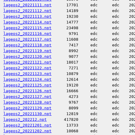
lageos2_20221111.npt
17701
edc
edc
20
lageos2_20221112.npt
14189
edc
edc
20
lageos2_20221113.npt
19230
edc
edc
20
lageos2_20221114.npt
14777
edc
edc
20
lageos2_20221115.npt
23498
edc
edc
20
lageos2_20221116.npt
9791
edc
edc
20
lageos2_20221117.npt
11608
edc
edc
20
lageos2_20221118.npt
7417
edc
edc
20
lageos2_20221119.npt
8992
edc
edc
20
lageos2_20221120.npt
9077
edc
edc
20
lageos2_20221121.npt
18017
edc
edc
20
lageos2_20221122.npt
7271
edc
edc
20
lageos2_20221123.npt
10879
edc
edc
20
lageos2_20221124.npt
12614
edc
edc
20
lageos2_20221125.npt
19120
edc
edc
20
lageos2_20221126.npt
16666
edc
edc
20
lageos2_20221127.npt
4273
edc
edc
20
lageos2_20221128.npt
9767
edc
edc
20
lageos2_20221129.npt
8099
edc
edc
20
lageos2_20221130.npt
12819
edc
edc
20
lageos2_202212.npt
417820
edc
edc
20
lageos2_20221201.npt
13733
edc
edc
20
lageos2_20221202.npt
10068
edc
edc
20