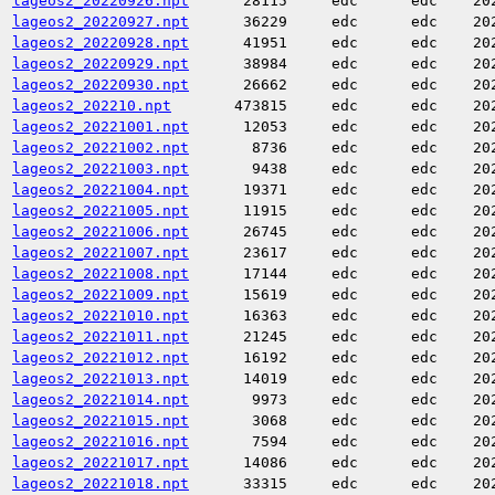
lageos2_20220926.npt
28115
edc
edc
20
lageos2_20220927.npt
36229
edc
edc
20
lageos2_20220928.npt
41951
edc
edc
20
lageos2_20220929.npt
38984
edc
edc
20
lageos2_20220930.npt
26662
edc
edc
20
lageos2_202210.npt
473815
edc
edc
20
lageos2_20221001.npt
12053
edc
edc
20
lageos2_20221002.npt
8736
edc
edc
20
lageos2_20221003.npt
9438
edc
edc
20
lageos2_20221004.npt
19371
edc
edc
20
lageos2_20221005.npt
11915
edc
edc
20
lageos2_20221006.npt
26745
edc
edc
20
lageos2_20221007.npt
23617
edc
edc
20
lageos2_20221008.npt
17144
edc
edc
20
lageos2_20221009.npt
15619
edc
edc
20
lageos2_20221010.npt
16363
edc
edc
20
lageos2_20221011.npt
21245
edc
edc
20
lageos2_20221012.npt
16192
edc
edc
20
lageos2_20221013.npt
14019
edc
edc
20
lageos2_20221014.npt
9973
edc
edc
20
lageos2_20221015.npt
3068
edc
edc
20
lageos2_20221016.npt
7594
edc
edc
20
lageos2_20221017.npt
14086
edc
edc
20
lageos2_20221018.npt
33315
edc
edc
20