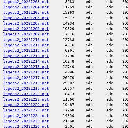
lageos2_20221203.npt
8983
edc
edc
20
lageos2_20221204.npt
11269
edc
edc
20
lageos2_20221205.npt
15363
edc
edc
20
lageos2_20221206.npt
15372
edc
edc
20
lageos2_20221207.npt
14934
edc
edc
20
lageos2_20221208.npt
19520
edc
edc
20
lageos2_20221209.npt
17616
edc
edc
20
lageos2_20221210.npt
12738
edc
edc
20
lageos2_20221211.npt
4016
edc
edc
20
lageos2_20221212.npt
6891
edc
edc
20
lageos2_20221213.npt
17290
edc
edc
20
lageos2_20221214.npt
10248
edc
edc
20
lageos2_20221215.npt
13740
edc
edc
20
lageos2_20221216.npt
4796
edc
edc
20
lageos2_20221217.npt
20970
edc
edc
20
lageos2_20221218.npt
25602
edc
edc
20
lageos2_20221219.npt
16957
edc
edc
20
lageos2_20221220.npt
8473
edc
edc
20
lageos2_20221221.npt
11566
edc
edc
20
lageos2_20221222.npt
19487
edc
edc
20
lageos2_20221223.npt
17968
edc
edc
20
lageos2_20221224.npt
14350
edc
edc
20
lageos2_20221225.npt
21368
edc
edc
20
lageos2_20221226.npt
2701
edc
edc
20