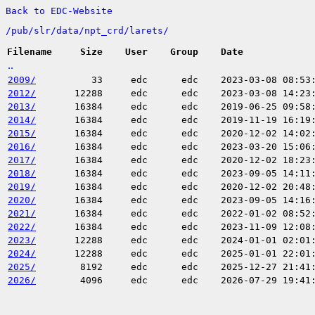
Back to EDC-Website
/
pub/
slr/
data/
npt_crd/
larets/
Filename
Size
User
Group
Date
..
2009/
33
edc
edc
2023-03-08 08:53
2012/
12288
edc
edc
2023-03-08 14:23
2013/
16384
edc
edc
2019-06-25 09:58
2014/
16384
edc
edc
2019-11-19 16:19
2015/
16384
edc
edc
2020-12-02 14:02
2016/
16384
edc
edc
2023-03-20 15:06
2017/
16384
edc
edc
2020-12-02 18:23
2018/
16384
edc
edc
2023-09-05 14:11
2019/
16384
edc
edc
2020-12-02 20:48
2020/
16384
edc
edc
2023-09-05 14:16
2021/
16384
edc
edc
2022-01-02 08:52
2022/
16384
edc
edc
2023-11-09 12:08
2023/
12288
edc
edc
2024-01-01 02:01
2024/
12288
edc
edc
2025-01-01 22:01
2025/
8192
edc
edc
2025-12-27 21:41
2026/
4096
edc
edc
2026-07-29 19:41