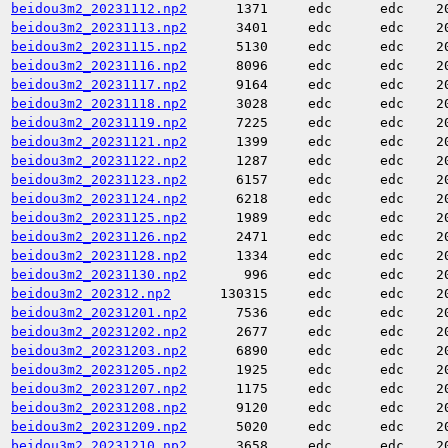
beidou3m2_20231112.np2
1371
edc
edc
2
beidou3m2_20231113.np2
3401
edc
edc
2
beidou3m2_20231115.np2
5130
edc
edc
2
beidou3m2_20231116.np2
8096
edc
edc
2
beidou3m2_20231117.np2
9164
edc
edc
2
beidou3m2_20231118.np2
3028
edc
edc
2
beidou3m2_20231119.np2
7225
edc
edc
2
beidou3m2_20231121.np2
1399
edc
edc
2
beidou3m2_20231122.np2
1287
edc
edc
2
beidou3m2_20231123.np2
6157
edc
edc
2
beidou3m2_20231124.np2
6218
edc
edc
2
beidou3m2_20231125.np2
1989
edc
edc
2
beidou3m2_20231126.np2
2471
edc
edc
2
beidou3m2_20231128.np2
1334
edc
edc
2
beidou3m2_20231130.np2
996
edc
edc
2
beidou3m2_202312.np2
130315
edc
edc
2
beidou3m2_20231201.np2
7536
edc
edc
2
beidou3m2_20231202.np2
2677
edc
edc
2
beidou3m2_20231203.np2
6890
edc
edc
2
beidou3m2_20231205.np2
1925
edc
edc
2
beidou3m2_20231207.np2
1175
edc
edc
2
beidou3m2_20231208.np2
9120
edc
edc
2
beidou3m2_20231209.np2
5020
edc
edc
2
beidou3m2_20231210.np2
3658
edc
edc
2