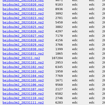
beidou3m2_20231019.np2
9071
edc
edc
2
beidou3m2_20231020.np2
9103
edc
edc
2
beidou3m2_20231021.np2
8936
edc
edc
2
beidou3m2_20231022.np2
3092
edc
edc
2
beidou3m2_20231023.np2
2701
edc
edc
2
beidou3m2_20231024.np2
5450
edc
edc
2
beidou3m2_20231025.np2
3882
edc
edc
2
beidou3m2_20231026.np2
4297
edc
edc
2
beidou3m2_20231027.np2
7170
edc
edc
2
beidou3m2_20231028.np2
4156
edc
edc
2
beidou3m2_20231029.np2
3766
edc
edc
2
beidou3m2_20231030.np2
1399
edc
edc
2
beidou3m2_20231031.np2
1865
edc
edc
2
beidou3m2_202311.np2
107204
edc
edc
2
beidou3m2_20231101.np2
2953
edc
edc
2
beidou3m2_20231102.np2
6345
edc
edc
2
beidou3m2_20231103.np2
1950
edc
edc
2
beidou3m2_20231104.np2
7769
edc
edc
2
beidou3m2_20231105.np2
1671
edc
edc
2
beidou3m2_20231106.np2
9560
edc
edc
2
beidou3m2_20231107.np2
2127
edc
edc
2
beidou3m2_20231109.np2
6582
edc
edc
2
beidou3m2_20231110.np2
2746
edc
edc
2
beidou3m2_20231111.np2
6283
edc
edc
2