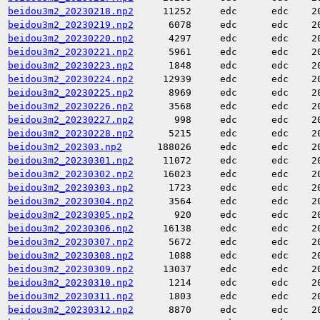
beidou3m2_20230218.np2
11252
edc
edc
2
beidou3m2_20230219.np2
6078
edc
edc
2
beidou3m2_20230220.np2
4297
edc
edc
2
beidou3m2_20230221.np2
5961
edc
edc
2
beidou3m2_20230223.np2
1848
edc
edc
2
beidou3m2_20230224.np2
12939
edc
edc
2
beidou3m2_20230225.np2
8969
edc
edc
2
beidou3m2_20230226.np2
3568
edc
edc
2
beidou3m2_20230227.np2
998
edc
edc
2
beidou3m2_20230228.np2
5215
edc
edc
2
beidou3m2_202303.np2
188026
edc
edc
2
beidou3m2_20230301.np2
11072
edc
edc
2
beidou3m2_20230302.np2
16023
edc
edc
2
beidou3m2_20230303.np2
1723
edc
edc
2
beidou3m2_20230304.np2
3564
edc
edc
2
beidou3m2_20230305.np2
920
edc
edc
2
beidou3m2_20230306.np2
16138
edc
edc
2
beidou3m2_20230307.np2
5672
edc
edc
2
beidou3m2_20230308.np2
1088
edc
edc
2
beidou3m2_20230309.np2
13037
edc
edc
2
beidou3m2_20230310.np2
1214
edc
edc
2
beidou3m2_20230311.np2
1803
edc
edc
2
beidou3m2_20230312.np2
8870
edc
edc
2