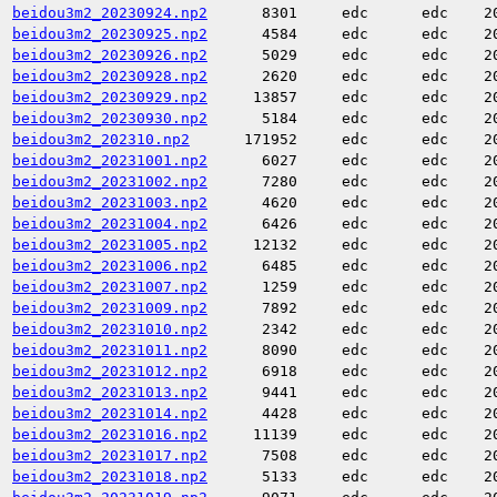
beidou3m2_20230924.np2
8301
edc
edc
2
beidou3m2_20230925.np2
4584
edc
edc
2
beidou3m2_20230926.np2
5029
edc
edc
2
beidou3m2_20230928.np2
2620
edc
edc
2
beidou3m2_20230929.np2
13857
edc
edc
2
beidou3m2_20230930.np2
5184
edc
edc
2
beidou3m2_202310.np2
171952
edc
edc
2
beidou3m2_20231001.np2
6027
edc
edc
2
beidou3m2_20231002.np2
7280
edc
edc
2
beidou3m2_20231003.np2
4620
edc
edc
2
beidou3m2_20231004.np2
6426
edc
edc
2
beidou3m2_20231005.np2
12132
edc
edc
2
beidou3m2_20231006.np2
6485
edc
edc
2
beidou3m2_20231007.np2
1259
edc
edc
2
beidou3m2_20231009.np2
7892
edc
edc
2
beidou3m2_20231010.np2
2342
edc
edc
2
beidou3m2_20231011.np2
8090
edc
edc
2
beidou3m2_20231012.np2
6918
edc
edc
2
beidou3m2_20231013.np2
9441
edc
edc
2
beidou3m2_20231014.np2
4428
edc
edc
2
beidou3m2_20231016.np2
11139
edc
edc
2
beidou3m2_20231017.np2
7508
edc
edc
2
beidou3m2_20231018.np2
5133
edc
edc
2