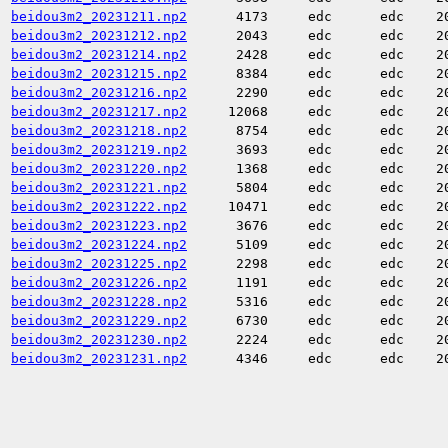
beidou3m2_20231211.np2
4173
edc
edc
2
beidou3m2_20231212.np2
2043
edc
edc
2
beidou3m2_20231214.np2
2428
edc
edc
2
beidou3m2_20231215.np2
8384
edc
edc
2
beidou3m2_20231216.np2
2290
edc
edc
2
beidou3m2_20231217.np2
12068
edc
edc
2
beidou3m2_20231218.np2
8754
edc
edc
2
beidou3m2_20231219.np2
3693
edc
edc
2
beidou3m2_20231220.np2
1368
edc
edc
2
beidou3m2_20231221.np2
5804
edc
edc
2
beidou3m2_20231222.np2
10471
edc
edc
2
beidou3m2_20231223.np2
3676
edc
edc
2
beidou3m2_20231224.np2
5109
edc
edc
2
beidou3m2_20231225.np2
2298
edc
edc
2
beidou3m2_20231226.np2
1191
edc
edc
2
beidou3m2_20231228.np2
5316
edc
edc
2
beidou3m2_20231229.np2
6730
edc
edc
2
beidou3m2_20231230.np2
2224
edc
edc
2
beidou3m2_20231231.np2
4346
edc
edc
2