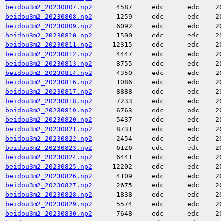
beidou3m2_20230807.np2
4587
edc
edc
2
beidou3m2_20230808.np2
1259
edc
edc
2
beidou3m2_20230809.np2
6092
edc
edc
2
beidou3m2_20230810.np2
1500
edc
edc
2
beidou3m2_20230811.np2
12315
edc
edc
2
beidou3m2_20230812.np2
4447
edc
edc
2
beidou3m2_20230813.np2
8755
edc
edc
2
beidou3m2_20230814.np2
4350
edc
edc
2
beidou3m2_20230816.np2
1086
edc
edc
2
beidou3m2_20230817.np2
8888
edc
edc
2
beidou3m2_20230818.np2
7233
edc
edc
2
beidou3m2_20230819.np2
6763
edc
edc
2
beidou3m2_20230820.np2
5437
edc
edc
2
beidou3m2_20230821.np2
8731
edc
edc
2
beidou3m2_20230822.np2
2454
edc
edc
2
beidou3m2_20230823.np2
6126
edc
edc
2
beidou3m2_20230824.np2
6441
edc
edc
2
beidou3m2_20230825.np2
12202
edc
edc
2
beidou3m2_20230826.np2
4109
edc
edc
2
beidou3m2_20230827.np2
2675
edc
edc
2
beidou3m2_20230828.np2
1838
edc
edc
2
beidou3m2_20230829.np2
5574
edc
edc
2
beidou3m2_20230830.np2
7648
edc
edc
2