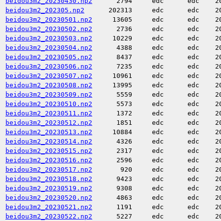
beidou3m2_20230430.np2
2794
edc
edc
2
beidou3m2_202305.np2
202313
edc
edc
2
beidou3m2_20230501.np2
13605
edc
edc
2
beidou3m2_20230502.np2
2736
edc
edc
2
beidou3m2_20230503.np2
10229
edc
edc
2
beidou3m2_20230504.np2
4388
edc
edc
2
beidou3m2_20230505.np2
8437
edc
edc
2
beidou3m2_20230506.np2
7235
edc
edc
2
beidou3m2_20230507.np2
10961
edc
edc
2
beidou3m2_20230508.np2
13995
edc
edc
2
beidou3m2_20230509.np2
5559
edc
edc
2
beidou3m2_20230510.np2
5573
edc
edc
2
beidou3m2_20230511.np2
1372
edc
edc
2
beidou3m2_20230512.np2
1851
edc
edc
2
beidou3m2_20230513.np2
10884
edc
edc
2
beidou3m2_20230514.np2
4326
edc
edc
2
beidou3m2_20230515.np2
2317
edc
edc
2
beidou3m2_20230516.np2
2596
edc
edc
2
beidou3m2_20230517.np2
920
edc
edc
2
beidou3m2_20230518.np2
9423
edc
edc
2
beidou3m2_20230519.np2
9308
edc
edc
2
beidou3m2_20230520.np2
4863
edc
edc
2
beidou3m2_20230521.np2
1191
edc
edc
2
beidou3m2_20230522.np2
5227
edc
edc
2