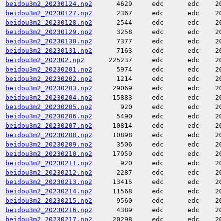
beidou3m2_20230124.np2
4629
edc
edc
2
beidou3m2_20230127.np2
2367
edc
edc
2
beidou3m2_20230128.np2
2544
edc
edc
2
beidou3m2_20230129.np2
3258
edc
edc
2
beidou3m2_20230130.np2
7377
edc
edc
2
beidou3m2_20230131.np2
7163
edc
edc
2
beidou3m2_202302.np2
225237
edc
edc
2
beidou3m2_20230201.np2
5974
edc
edc
2
beidou3m2_20230202.np2
1214
edc
edc
2
beidou3m2_20230203.np2
29069
edc
edc
2
beidou3m2_20230204.np2
15883
edc
edc
2
beidou3m2_20230205.np2
920
edc
edc
2
beidou3m2_20230206.np2
5490
edc
edc
2
beidou3m2_20230207.np2
10814
edc
edc
2
beidou3m2_20230208.np2
10898
edc
edc
2
beidou3m2_20230209.np2
3506
edc
edc
2
beidou3m2_20230210.np2
17959
edc
edc
2
beidou3m2_20230211.np2
920
edc
edc
2
beidou3m2_20230212.np2
2287
edc
edc
2
beidou3m2_20230213.np2
13415
edc
edc
2
beidou3m2_20230214.np2
11568
edc
edc
2
beidou3m2_20230215.np2
9560
edc
edc
2
beidou3m2_20230216.np2
4389
edc
edc
2
beidou3m2_20230217.np2
20298
edc
edc
2