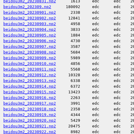
beidou3m2_20230831.np2
1613
edc
edc
2
beidou3m2_202309.np2
180092
edc
edc
2
beidou3m2_20230901.np2
2338
edc
edc
2
beidou3m2_20230902.np2
12841
edc
edc
2
beidou3m2_20230903.np2
4958
edc
edc
2
beidou3m2_20230904.np2
3833
edc
edc
2
beidou3m2_20230905.np2
1884
edc
edc
2
beidou3m2_20230906.np2
4730
edc
edc
2
beidou3m2_20230907.np2
3587
edc
edc
2
beidou3m2_20230908.np2
5684
edc
edc
2
beidou3m2_20230909.np2
5989
edc
edc
2
beidou3m2_20230910.np2
4856
edc
edc
2
beidou3m2_20230911.np2
5568
edc
edc
2
beidou3m2_20230912.np2
10328
edc
edc
2
beidou3m2_20230913.np2
6338
edc
edc
2
beidou3m2_20230914.np2
6372
edc
edc
2
beidou3m2_20230915.np2
13423
edc
edc
2
beidou3m2_20230916.np2
2263
edc
edc
2
beidou3m2_20230917.np2
3991
edc
edc
2
beidou3m2_20230918.np2
2358
edc
edc
2
beidou3m2_20230919.np2
4344
edc
edc
2
beidou3m2_20230920.np2
5429
edc
edc
2
beidou3m2_20230921.np2
20475
edc
edc
2
beidou3m2_20230922.np2
8982
edc
edc
2