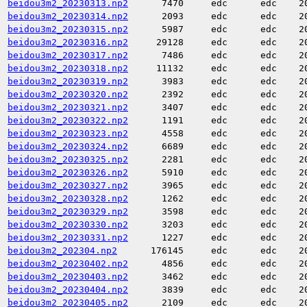
beidou3m2_20230313.np2
7470
edc
edc
2
beidou3m2_20230314.np2
2093
edc
edc
2
beidou3m2_20230315.np2
5987
edc
edc
2
beidou3m2_20230316.np2
29128
edc
edc
2
beidou3m2_20230317.np2
7486
edc
edc
2
beidou3m2_20230318.np2
11132
edc
edc
2
beidou3m2_20230319.np2
3983
edc
edc
2
beidou3m2_20230320.np2
2392
edc
edc
2
beidou3m2_20230321.np2
3407
edc
edc
2
beidou3m2_20230322.np2
1191
edc
edc
2
beidou3m2_20230323.np2
4558
edc
edc
2
beidou3m2_20230324.np2
6689
edc
edc
2
beidou3m2_20230325.np2
2281
edc
edc
2
beidou3m2_20230326.np2
5910
edc
edc
2
beidou3m2_20230327.np2
3965
edc
edc
2
beidou3m2_20230328.np2
1262
edc
edc
2
beidou3m2_20230329.np2
3598
edc
edc
2
beidou3m2_20230330.np2
3203
edc
edc
2
beidou3m2_20230331.np2
1227
edc
edc
2
beidou3m2_202304.np2
176145
edc
edc
2
beidou3m2_20230402.np2
4856
edc
edc
2
beidou3m2_20230403.np2
3462
edc
edc
2
beidou3m2_20230404.np2
3839
edc
edc
2
beidou3m2_20230405.np2
2109
edc
edc
2