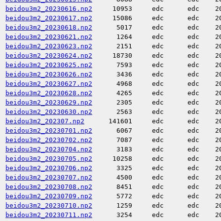
beidou3m2_20230616.np2
10953
edc
edc
2
beidou3m2_20230617.np2
15086
edc
edc
2
beidou3m2_20230618.np2
5017
edc
edc
2
beidou3m2_20230621.np2
1264
edc
edc
2
beidou3m2_20230623.np2
2151
edc
edc
2
beidou3m2_20230624.np2
18730
edc
edc
2
beidou3m2_20230625.np2
7593
edc
edc
2
beidou3m2_20230626.np2
3436
edc
edc
2
beidou3m2_20230627.np2
4968
edc
edc
2
beidou3m2_20230628.np2
4265
edc
edc
2
beidou3m2_20230629.np2
2305
edc
edc
2
beidou3m2_20230630.np2
2563
edc
edc
2
beidou3m2_202307.np2
141601
edc
edc
2
beidou3m2_20230701.np2
6067
edc
edc
2
beidou3m2_20230702.np2
7087
edc
edc
2
beidou3m2_20230704.np2
3183
edc
edc
2
beidou3m2_20230705.np2
10258
edc
edc
2
beidou3m2_20230706.np2
3325
edc
edc
2
beidou3m2_20230707.np2
4500
edc
edc
2
beidou3m2_20230708.np2
8451
edc
edc
2
beidou3m2_20230709.np2
5772
edc
edc
2
beidou3m2_20230710.np2
1259
edc
edc
2
beidou3m2_20230711.np2
3254
edc
edc
2