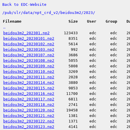
Back to EDC-Website
/
pub/
slr/
data/
npt_crd_v2/
beidou3m2/
2023/
Filename
Size
User
Group
D
..
beidou3m2_202301.np2
123433
edc
edc
2
beidou3m2_20230101.np2
8351
edc
edc
2
beidou3m2_20230102.np2
5614
edc
edc
2
beidou3m2_20230103.np2
992
edc
edc
2
beidou3m2_20230107.np2
3686
edc
edc
2
beidou3m2_20230108.np2
5055
edc
edc
2
beidou3m2_20230109.np2
5808
edc
edc
2
beidou3m2_20230110.np2
3269
edc
edc
2
beidou3m2_20230111.np2
2028
edc
edc
2
beidou3m2_20230114.np2
3880
edc
edc
2
beidou3m2_20230115.np2
9853
edc
edc
2
beidou3m2_20230116.np2
11700
edc
edc
2
beidou3m2_20230117.np2
6811
edc
edc
2
beidou3m2_20230118.np2
2741
edc
edc
2
beidou3m2_20230120.np2
19458
edc
edc
2
beidou3m2_20230121.np2
1381
edc
edc
2
beidou3m2_20230122.np2
1371
edc
edc
2
beidou3m2_20230123.np2
4141
edc
edc
2