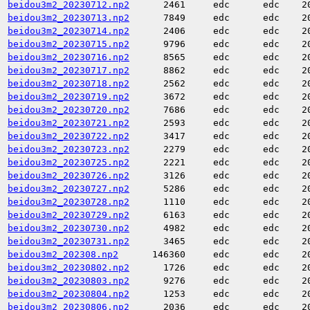
beidou3m2_20230712.np2
2461
edc
edc
2
beidou3m2_20230713.np2
7849
edc
edc
2
beidou3m2_20230714.np2
2406
edc
edc
2
beidou3m2_20230715.np2
9796
edc
edc
2
beidou3m2_20230716.np2
8565
edc
edc
2
beidou3m2_20230717.np2
8862
edc
edc
2
beidou3m2_20230718.np2
2562
edc
edc
2
beidou3m2_20230719.np2
3672
edc
edc
2
beidou3m2_20230720.np2
7686
edc
edc
2
beidou3m2_20230721.np2
2593
edc
edc
2
beidou3m2_20230722.np2
3417
edc
edc
2
beidou3m2_20230723.np2
2279
edc
edc
2
beidou3m2_20230725.np2
2221
edc
edc
2
beidou3m2_20230726.np2
3126
edc
edc
2
beidou3m2_20230727.np2
5286
edc
edc
2
beidou3m2_20230728.np2
1110
edc
edc
2
beidou3m2_20230729.np2
6163
edc
edc
2
beidou3m2_20230730.np2
4982
edc
edc
2
beidou3m2_20230731.np2
3465
edc
edc
2
beidou3m2_202308.np2
146360
edc
edc
2
beidou3m2_20230802.np2
1726
edc
edc
2
beidou3m2_20230803.np2
9276
edc
edc
2
beidou3m2_20230804.np2
1253
edc
edc
2
beidou3m2_20230806.np2
2036
edc
edc
2