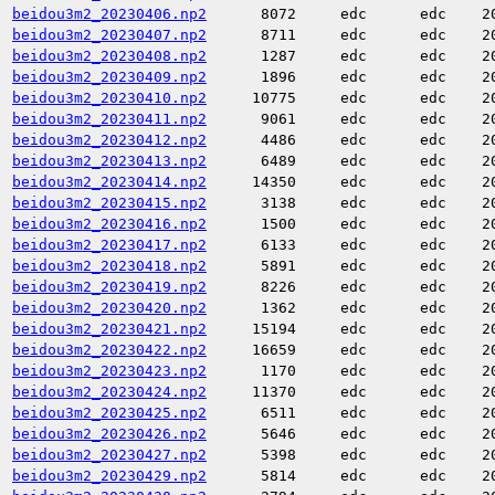
beidou3m2_20230406.np2
8072
edc
edc
2
beidou3m2_20230407.np2
8711
edc
edc
2
beidou3m2_20230408.np2
1287
edc
edc
2
beidou3m2_20230409.np2
1896
edc
edc
2
beidou3m2_20230410.np2
10775
edc
edc
2
beidou3m2_20230411.np2
9061
edc
edc
2
beidou3m2_20230412.np2
4486
edc
edc
2
beidou3m2_20230413.np2
6489
edc
edc
2
beidou3m2_20230414.np2
14350
edc
edc
2
beidou3m2_20230415.np2
3138
edc
edc
2
beidou3m2_20230416.np2
1500
edc
edc
2
beidou3m2_20230417.np2
6133
edc
edc
2
beidou3m2_20230418.np2
5891
edc
edc
2
beidou3m2_20230419.np2
8226
edc
edc
2
beidou3m2_20230420.np2
1362
edc
edc
2
beidou3m2_20230421.np2
15194
edc
edc
2
beidou3m2_20230422.np2
16659
edc
edc
2
beidou3m2_20230423.np2
1170
edc
edc
2
beidou3m2_20230424.np2
11370
edc
edc
2
beidou3m2_20230425.np2
6511
edc
edc
2
beidou3m2_20230426.np2
5646
edc
edc
2
beidou3m2_20230427.np2
5398
edc
edc
2
beidou3m2_20230429.np2
5814
edc
edc
2