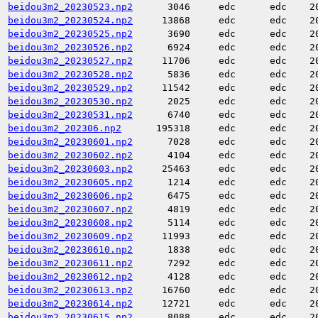
beidou3m2_20230523.np2
3046
edc
edc
2
beidou3m2_20230524.np2
13868
edc
edc
2
beidou3m2_20230525.np2
3690
edc
edc
2
beidou3m2_20230526.np2
6924
edc
edc
2
beidou3m2_20230527.np2
11706
edc
edc
2
beidou3m2_20230528.np2
5836
edc
edc
2
beidou3m2_20230529.np2
11542
edc
edc
2
beidou3m2_20230530.np2
2025
edc
edc
2
beidou3m2_20230531.np2
6740
edc
edc
2
beidou3m2_202306.np2
195318
edc
edc
2
beidou3m2_20230601.np2
7028
edc
edc
2
beidou3m2_20230602.np2
4104
edc
edc
2
beidou3m2_20230603.np2
25463
edc
edc
2
beidou3m2_20230605.np2
1214
edc
edc
2
beidou3m2_20230606.np2
6475
edc
edc
2
beidou3m2_20230607.np2
4819
edc
edc
2
beidou3m2_20230608.np2
5114
edc
edc
2
beidou3m2_20230609.np2
11993
edc
edc
2
beidou3m2_20230610.np2
1838
edc
edc
2
beidou3m2_20230611.np2
7292
edc
edc
2
beidou3m2_20230612.np2
4128
edc
edc
2
beidou3m2_20230613.np2
16760
edc
edc
2
beidou3m2_20230614.np2
12721
edc
edc
2
beidou3m2_20230615.np2
8088
edc
edc
2