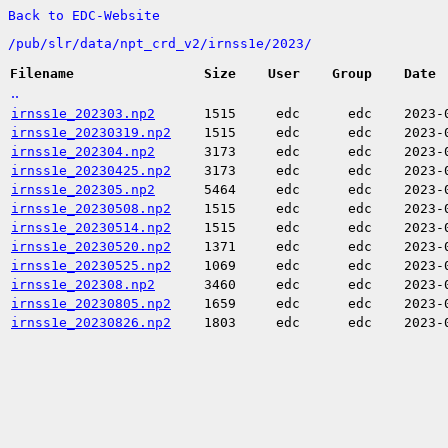
Back to EDC-Website
/
pub/
slr/
data/
npt_crd_v2/
irnss1e/
2023/
Filename
Size
User
Group
Date
..
irnss1e_202303.np2
1515
edc
edc
2023-
irnss1e_20230319.np2
1515
edc
edc
2023-
irnss1e_202304.np2
3173
edc
edc
2023-
irnss1e_20230425.np2
3173
edc
edc
2023-
irnss1e_202305.np2
5464
edc
edc
2023-
irnss1e_20230508.np2
1515
edc
edc
2023-
irnss1e_20230514.np2
1515
edc
edc
2023-
irnss1e_20230520.np2
1371
edc
edc
2023-
irnss1e_20230525.np2
1069
edc
edc
2023-
irnss1e_202308.np2
3460
edc
edc
2023-
irnss1e_20230805.np2
1659
edc
edc
2023-
irnss1e_20230826.np2
1803
edc
edc
2023-