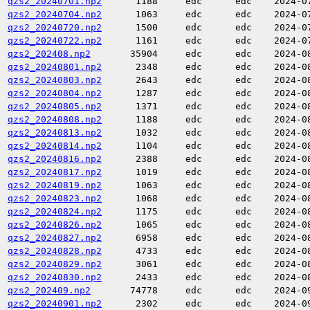
qzs2_20240701.np2
1188
edc
edc
2024-0
qzs2_20240704.np2
1063
edc
edc
2024-0
qzs2_20240720.np2
1500
edc
edc
2024-0
qzs2_20240722.np2
1161
edc
edc
2024-0
qzs2_202408.np2
35904
edc
edc
2024-0
qzs2_20240801.np2
2348
edc
edc
2024-0
qzs2_20240803.np2
2643
edc
edc
2024-0
qzs2_20240804.np2
1287
edc
edc
2024-0
qzs2_20240805.np2
1371
edc
edc
2024-0
qzs2_20240808.np2
1188
edc
edc
2024-0
qzs2_20240813.np2
1032
edc
edc
2024-0
qzs2_20240814.np2
1104
edc
edc
2024-0
qzs2_20240816.np2
2388
edc
edc
2024-0
qzs2_20240817.np2
1019
edc
edc
2024-0
qzs2_20240819.np2
1063
edc
edc
2024-0
qzs2_20240823.np2
1068
edc
edc
2024-0
qzs2_20240824.np2
1175
edc
edc
2024-0
qzs2_20240826.np2
1065
edc
edc
2024-0
qzs2_20240827.np2
6958
edc
edc
2024-0
qzs2_20240828.np2
4733
edc
edc
2024-0
qzs2_20240829.np2
3061
edc
edc
2024-0
qzs2_20240830.np2
2433
edc
edc
2024-0
qzs2_202409.np2
74778
edc
edc
2024-0
qzs2_20240901.np2
2302
edc
edc
2024-0