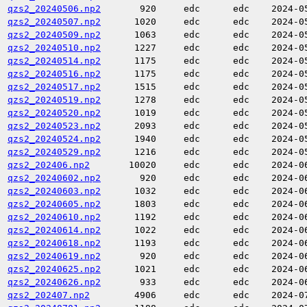
qzs2_20240506.np2
920
edc
edc
2024-0
qzs2_20240507.np2
1020
edc
edc
2024-0
qzs2_20240509.np2
1063
edc
edc
2024-0
qzs2_20240510.np2
1227
edc
edc
2024-0
qzs2_20240514.np2
1175
edc
edc
2024-0
qzs2_20240516.np2
1175
edc
edc
2024-0
qzs2_20240517.np2
1515
edc
edc
2024-0
qzs2_20240519.np2
1278
edc
edc
2024-0
qzs2_20240520.np2
1019
edc
edc
2024-0
qzs2_20240523.np2
2093
edc
edc
2024-0
qzs2_20240524.np2
1940
edc
edc
2024-0
qzs2_20240529.np2
1216
edc
edc
2024-0
qzs2_202406.np2
10020
edc
edc
2024-0
qzs2_20240602.np2
920
edc
edc
2024-0
qzs2_20240603.np2
1032
edc
edc
2024-0
qzs2_20240605.np2
1803
edc
edc
2024-0
qzs2_20240610.np2
1192
edc
edc
2024-0
qzs2_20240614.np2
1022
edc
edc
2024-0
qzs2_20240618.np2
1193
edc
edc
2024-0
qzs2_20240619.np2
920
edc
edc
2024-0
qzs2_20240625.np2
1021
edc
edc
2024-0
qzs2_20240626.np2
933
edc
edc
2024-0
qzs2_202407.np2
4906
edc
edc
2024-0