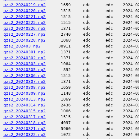
qzs2_20240219.np2
1659
edc
edc
2024-0
qzs2_20240220.np2
1515
edc
edc
2024-0
qzs2_20240221.np2
1515
edc
edc
2024-0
qzs2_20240225.np2
1515
edc
edc
2024-0
qzs2_20240226.np2
1371
edc
edc
2024-0
qzs2_20240227.np2
2740
edc
edc
2024-0
qzs2_20240228.np2
1068
edc
edc
2024-0
qzs2_202403.np2
30911
edc
edc
2024-0
qzs2_20240301.np2
1371
edc
edc
2024-0
qzs2_20240302.np2
1371
edc
edc
2024-0
qzs2_20240303.np2
1064
edc
edc
2024-0
qzs2_20240305.np2
892
edc
edc
2024-0
qzs2_20240306.np2
1515
edc
edc
2024-0
qzs2_20240307.np2
1371
edc
edc
2024-0
qzs2_20240308.np2
1659
edc
edc
2024-0
qzs2_20240309.np2
1148
edc
edc
2024-0
qzs2_20240313.np2
1069
edc
edc
2024-0
qzs2_20240314.np2
2436
edc
edc
2024-0
qzs2_20240315.np2
1066
edc
edc
2024-0
qzs2_20240317.np2
1515
edc
edc
2024-0
qzs2_20240318.np2
4097
edc
edc
2024-0
qzs2_20240321.np2
5960
edc
edc
2024-0
qzs2_20240322.np2
1072
edc
edc
2024-0