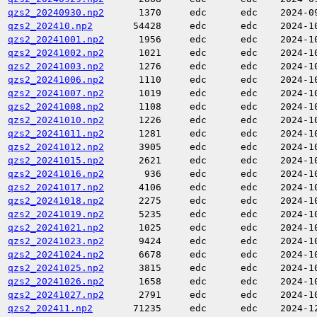
qzs2_20240930.np2
1370
edc
edc
2024-0
qzs2_202410.np2
54428
edc
edc
2024-1
qzs2_20241001.np2
1956
edc
edc
2024-1
qzs2_20241002.np2
1021
edc
edc
2024-1
qzs2_20241003.np2
1276
edc
edc
2024-1
qzs2_20241006.np2
1110
edc
edc
2024-1
qzs2_20241007.np2
1019
edc
edc
2024-1
qzs2_20241008.np2
1108
edc
edc
2024-1
qzs2_20241010.np2
1226
edc
edc
2024-1
qzs2_20241011.np2
1281
edc
edc
2024-1
qzs2_20241012.np2
3905
edc
edc
2024-1
qzs2_20241015.np2
2621
edc
edc
2024-1
qzs2_20241016.np2
936
edc
edc
2024-1
qzs2_20241017.np2
4106
edc
edc
2024-1
qzs2_20241018.np2
2275
edc
edc
2024-1
qzs2_20241019.np2
5235
edc
edc
2024-1
qzs2_20241021.np2
1025
edc
edc
2024-1
qzs2_20241023.np2
9424
edc
edc
2024-1
qzs2_20241024.np2
6678
edc
edc
2024-1
qzs2_20241025.np2
3815
edc
edc
2024-1
qzs2_20241026.np2
1658
edc
edc
2024-1
qzs2_20241027.np2
2791
edc
edc
2024-1
qzs2_202411.np2
71235
edc
edc
2024-1