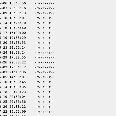
5-06 18:45:56
-rw-r--r--
5-07 23:30:16
-rw-r--r--
5-09 16:58:13
-rw-r--r--
5-10 18:30:01
-rw-r--r--
5-14 19:25:10
-rw-r--r--
5-16 18:26:40
-rw-r--r--
5-17 16:30:00
-rw-r--r--
5-19 19:55:29
-rw-r--r--
5-20 23:08:53
-rw-r--r--
5-23 20:26:24
-rw-r--r--
5-24 18:20:24
-rw-r--r--
5-29 17:03:55
-rw-r--r--
6-26 22:38:22
-rw-r--r--
6-02 17:54:12
-rw-r--r--
6-03 21:16:36
-rw-r--r--
6-05 14:30:01
-rw-r--r--
6-10 19:33:45
-rw-r--r--
6-14 19:09:35
-rw-r--r--
6-18 22:48:23
-rw-r--r--
6-19 20:50:04
-rw-r--r--
6-25 20:50:56
-rw-r--r--
6-26 22:38:22
-rw-r--r--
7-22 19:56:09
-rw-r--r--