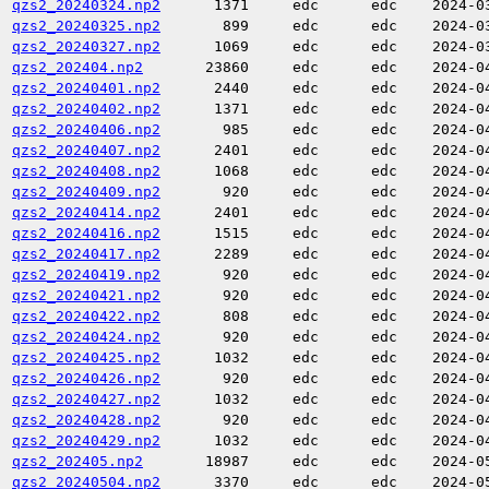
qzs2_20240324.np2
1371
edc
edc
2024-0
qzs2_20240325.np2
899
edc
edc
2024-0
qzs2_20240327.np2
1069
edc
edc
2024-0
qzs2_202404.np2
23860
edc
edc
2024-0
qzs2_20240401.np2
2440
edc
edc
2024-0
qzs2_20240402.np2
1371
edc
edc
2024-0
qzs2_20240406.np2
985
edc
edc
2024-0
qzs2_20240407.np2
2401
edc
edc
2024-0
qzs2_20240408.np2
1068
edc
edc
2024-0
qzs2_20240409.np2
920
edc
edc
2024-0
qzs2_20240414.np2
2401
edc
edc
2024-0
qzs2_20240416.np2
1515
edc
edc
2024-0
qzs2_20240417.np2
2289
edc
edc
2024-0
qzs2_20240419.np2
920
edc
edc
2024-0
qzs2_20240421.np2
920
edc
edc
2024-0
qzs2_20240422.np2
808
edc
edc
2024-0
qzs2_20240424.np2
920
edc
edc
2024-0
qzs2_20240425.np2
1032
edc
edc
2024-0
qzs2_20240426.np2
920
edc
edc
2024-0
qzs2_20240427.np2
1032
edc
edc
2024-0
qzs2_20240428.np2
920
edc
edc
2024-0
qzs2_20240429.np2
1032
edc
edc
2024-0
qzs2_202405.np2
18987
edc
edc
2024-0
qzs2_20240504.np2
3370
edc
edc
2024-0