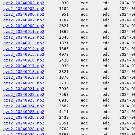
qzs2_20240902.np2
930
edc
edc
2024-0
qzs2_20240905.np2
1109
edc
edc
2024-0
qzs2_20240906.np2
951
edc
edc
2024-0
qzs2_20240907.np2
1187
edc
edc
2024-0
qzs2_20240908.np2
3621
edc
edc
2024-0
qzs2_20240911.np2
1362
edc
edc
2024-0
qzs2_20240912.np2
2348
edc
edc
2024-0
qzs2_20240913.np2
1371
edc
edc
2024-0
qzs2_20240914.np2
1366
edc
edc
2024-0
qzs2_20240915.np2
4073
edc
edc
2024-0
qzs2_20240916.np2
2420
edc
edc
2024-0
qzs2_20240917.np2
933
edc
edc
2024-0
qzs2_20240918.np2
3321
edc
edc
2024-0
qzs2_20240919.np2
1370
edc
edc
2024-0
qzs2_20240920.np2
2733
edc
edc
2024-0
qzs2_20240921.np2
7930
edc
edc
2024-0
qzs2_20240922.np2
7563
edc
edc
2024-0
qzs2_20240923.np2
6936
edc
edc
2024-0
qzs2_20240924.np2
3662
edc
edc
2024-0
qzs2_20240925.np2
4411
edc
edc
2024-0
qzs2_20240926.np2
2438
edc
edc
2024-0
qzs2_20240927.np2
3551
edc
edc
2024-0
qzs2_20240928.np2
2702
edc
edc
2024-0
qzs2_20240929.np2
2868
edc
edc
2024-0