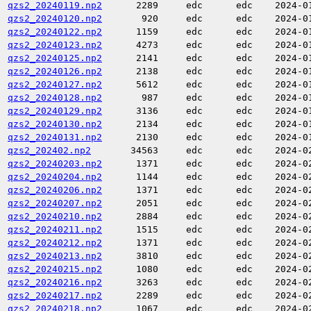
qzs2_20240119.np2
2289
edc
edc
2024-0
qzs2_20240120.np2
920
edc
edc
2024-0
qzs2_20240122.np2
1159
edc
edc
2024-0
qzs2_20240123.np2
4273
edc
edc
2024-0
qzs2_20240125.np2
2141
edc
edc
2024-0
qzs2_20240126.np2
2138
edc
edc
2024-0
qzs2_20240127.np2
5612
edc
edc
2024-0
qzs2_20240128.np2
987
edc
edc
2024-0
qzs2_20240129.np2
3136
edc
edc
2024-0
qzs2_20240130.np2
2134
edc
edc
2024-0
qzs2_20240131.np2
2130
edc
edc
2024-0
qzs2_202402.np2
34563
edc
edc
2024-0
qzs2_20240203.np2
1371
edc
edc
2024-0
qzs2_20240204.np2
1144
edc
edc
2024-0
qzs2_20240206.np2
1371
edc
edc
2024-0
qzs2_20240207.np2
2051
edc
edc
2024-0
qzs2_20240210.np2
2884
edc
edc
2024-0
qzs2_20240211.np2
1515
edc
edc
2024-0
qzs2_20240212.np2
1371
edc
edc
2024-0
qzs2_20240213.np2
3810
edc
edc
2024-0
qzs2_20240215.np2
1080
edc
edc
2024-0
qzs2_20240216.np2
3263
edc
edc
2024-0
qzs2_20240217.np2
2289
edc
edc
2024-0
qzs2_20240218.np2
1067
edc
edc
2024-0