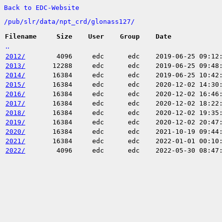
Back to EDC-Website
/
pub/
slr/
data/
npt_crd/
glonass127/
Filename
Size
User
Group
Date
..
2012/
4096
edc
edc
2019-06-25 09:12
2013/
12288
edc
edc
2019-06-25 09:48
2014/
16384
edc
edc
2019-06-25 10:42
2015/
16384
edc
edc
2020-12-02 14:30
2016/
16384
edc
edc
2020-12-02 16:46
2017/
16384
edc
edc
2020-12-02 18:22
2018/
16384
edc
edc
2020-12-02 19:35
2019/
16384
edc
edc
2020-12-02 20:47
2020/
16384
edc
edc
2021-10-19 09:44
2021/
16384
edc
edc
2022-01-01 00:10
2022/
4096
edc
edc
2022-05-30 08:47