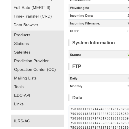
Observations:
Full-Rate (MERIT-II)
Wavelength:
Time-Transfer (CRD)
Incoming Date:
Incoming Filename:
Data Browser
UUID:
Products
System Information
Stations
Satellites
Status:
V
Prediction Provider
FTP
Operation Center (OC)
Mailing Lists
Daily:
f
Tools
Monthly:
f
EDC-API
Data
Links
750100113237147403361261
750100113237147444527927
750100113237147517361261
ILRS-AC
750100113237147528694594
750100113237147537194594