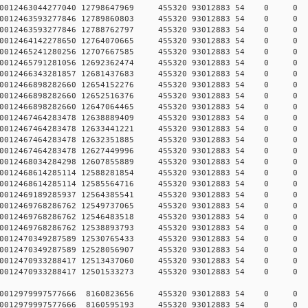
782590012463044277040 12798647969 455320 93012883 54 0
782590012463593277846 12789860803 455320 93012883 54 0
782590012463593277846 12788762797 455320 93012883 54 0
782590012464142278650 12764070665 455320 93012883 54 0
782590012465241280256 12707667585 455320 93012883 54 0
782590012465791281056 12692362474 455320 93012883 54 0
782590012466343281857 12681437683 455320 93012883 54 0
782590012466898282660 12654152276 455320 93012883 54 0
782590012466898282660 12652516376 455320 93012883 54 0
782590012466898282660 12647064465 455320 93012883 54 0
782590012467464283478 12638889409 455320 93012883 54 0
782590012467464283478 12633441221 455320 93012883 54 0
782590012467464283478 12632351885 455320 93012883 54 0
782590012467464283478 12627449996 455320 93012883 54 0
782590012468034284298 12607855889 455320 93012883 54 0
782590012468614285114 12588281854 455320 93012883 54 0
782590012468614285114 12585564716 455320 93012883 54 0
782590012469189285937 12564385541 455320 93012883 54 0
782590012469768286762 12549737065 455320 93012883 54 0
782590012469768286762 12546483518 455320 93012883 54 0
782590012469768286762 12538893793 455320 93012883 54 0
782590012470349287589 12530765433 455320 93012883 54 0
782590012470349287589 12528056907 455320 93012883 54 0
782590012470933288417 12513437060 455320 93012883 54 0
782590012470933288417 12501533273 455320 93012883 54 0
782590012979997577666 8160823656 455320 93012883 54 0
782590012979997577666 8160595193 455320 93012883 54 0