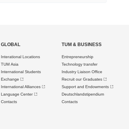
GLOBAL
TUM & BUSINESS
Interational Locations
Entrepre­neurship
TUM Asia
Technology transfer
International Students
Industry Liaison Office
Exchange
Recruit our Graduates
International Alliances
Support and Endowments
Language Center
Deutschland­stipendium
Contacts
Contacts