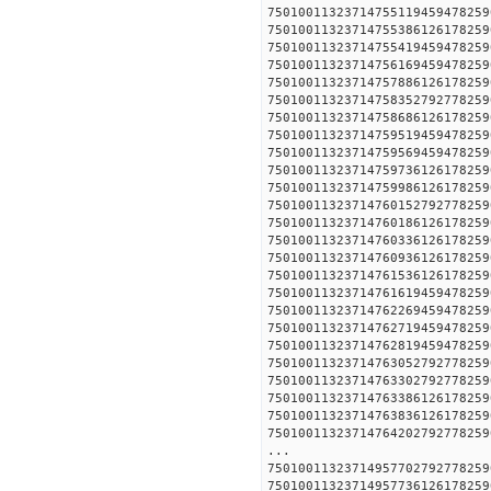
750100113237147551194594
750100113237147553861261
750100113237147554194594
750100113237147561694594
750100113237147578861261
750100113237147583527927
750100113237147586861261
750100113237147595194594
750100113237147595694594
750100113237147597361261
750100113237147599861261
750100113237147601527927
750100113237147601861261
750100113237147603361261
750100113237147609361261
750100113237147615361261
750100113237147616194594
750100113237147622694594
750100113237147627194594
750100113237147628194594
750100113237147630527927
750100113237147633027927
750100113237147633861261
750100113237147638361261
750100113237147642027927
...
750100113237149577027927
750100113237149577361261