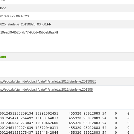
1757
None
2013-08-27 06:46:23
7825_starlette_20130825_03_00.FR
019ea6f9-6525-7b77-9d0d-45b5eb8aa7ff
alid
tp://edc.dgfi.tum.de/pub/slr/data/fr/starlette/2013/starlette.20130825
tp://edc.dgfi.tum.de/pub/slr/data/fr/starlette/2013/starlette.201308
782590012451256259134 13291502451 455320 93012883 54 0
782590012454715264492 13153164817 455320 93012883 54 0
782590012460349273047 12910462600 455320 93012883 54 0
782590012461420274639 12872940311 455320 93012883 54 0
782590012461958275437 12844842844 455320 93012883 54 0