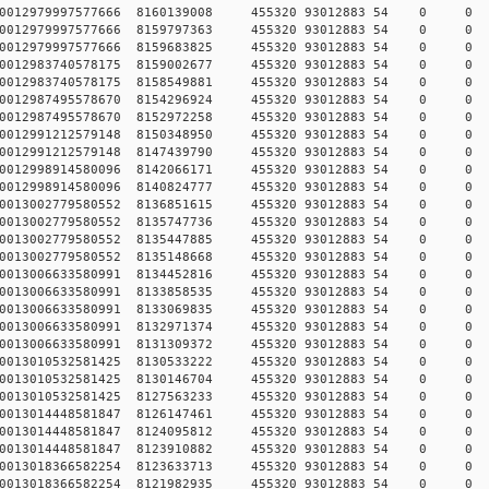
782590012979997577666 8160139008 455320 93012883 54 0
782590012979997577666 8159797363 455320 93012883 54 0
782590012979997577666 8159683825 455320 93012883 54 0
782590012983740578175 8159002677 455320 93012883 54 0
782590012983740578175 8158549881 455320 93012883 54 0
782590012987495578670 8154296924 455320 93012883 54 0
782590012987495578670 8152972258 455320 93012883 54 0
782590012991212579148 8150348950 455320 93012883 54 0
782590012991212579148 8147439790 455320 93012883 54 0
782590012998914580096 8142066171 455320 93012883 54 0
782590012998914580096 8140824777 455320 93012883 54 0
782590013002779580552 8136851615 455320 93012883 54 0
782590013002779580552 8135747736 455320 93012883 54 0
782590013002779580552 8135447885 455320 93012883 54 0
782590013002779580552 8135148668 455320 93012883 54 0
782590013006633580991 8134452816 455320 93012883 54 0
782590013006633580991 8133858535 455320 93012883 54 0
782590013006633580991 8133069835 455320 93012883 54 0
782590013006633580991 8132971374 455320 93012883 54 0
782590013006633580991 8131309372 455320 93012883 54 0
782590013010532581425 8130533222 455320 93012883 54 0
782590013010532581425 8130146704 455320 93012883 54 0
782590013010532581425 8127563233 455320 93012883 54 0
782590013014448581847 8126147461 455320 93012883 54 0
782590013014448581847 8124095812 455320 93012883 54 0
782590013014448581847 8123910882 455320 93012883 54 0
782590013018366582254 8123633713 455320 93012883 54 0
782590013018366582254 8121982935 455320 93012883 54 0