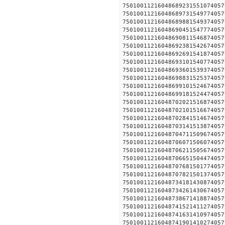
750100112160486892315510
750100112160486897315497
750100112160486898815493
750100112160486904515477
750100112160486908115468
750100112160486923815426
750100112160486926915418
750100112160486931015407
750100112160486936015393
750100112160486988315253
750100112160486991015246
750100112160486991815244
750100112160487020215168
750100112160487021015166
750100112160487028415146
750100112160487031415138
750100112160487047115096
750100112160487060715060
750100112160487062115056
750100112160487066515044
750100112160487076815017
750100112160487078215013
750100112160487341814308
750100112160487342614306
750100112160487386714188
750100112160487415214112
750100112160487416314109
750100112160487419014102