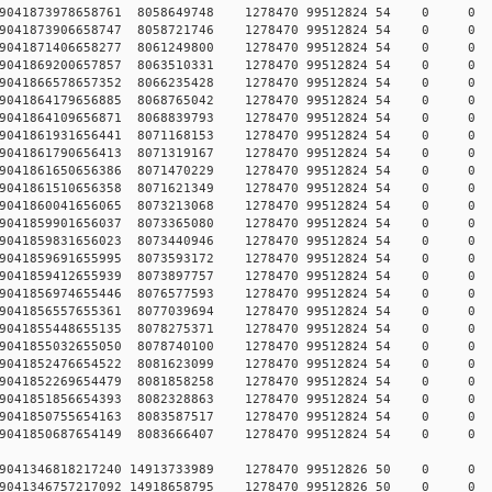
0740579041873978658761 8058649748 1278470 99512824 54
0740579041873906658747 8058721746 1278470 99512824 54
1740579041871406658277 8061249800 1278470 99512824 54
2740579041869200657857 8063510331 1278470 99512824 54
3740579041866578657352 8066235428 1278470 99512824 54
3740579041864179656885 8068765042 1278470 99512824 54
3740579041864109656871 8068839793 1278470 99512824 54
5740579041861931656441 8071168153 1278470 99512824 54
4740579041861790656413 8071319167 1278470 99512824 54
4740579041861650656386 8071470229 1278470 99512824 54
3740579041861510656358 8071621349 1278470 99512824 54
8740579041860041656065 8073213068 1278470 99512824 54
7740579041859901656037 8073365080 1278470 99512824 54
7740579041859831656023 8073440946 1278470 99512824 54
6740579041859691655995 8073593172 1278470 99512824 54
5740579041859412655939 8073897757 1278470 99512824 54
6740579041856974655446 8076577593 1278470 99512824 54
4740579041856557655361 8077039694 1278470 99512824 54
0740579041855448655135 8078275371 1278470 99512824 54
9740579041855032655050 8078740100 1278470 99512824 54
9740579041852476654522 8081623099 1278470 99512824 54
8740579041852269654479 8081858258 1278470 99512824 54
6740579041851856654393 8082328863 1278470 99512824 54
2740579041850755654163 8083587517 1278470 99512824 54
2740579041850687654149 8083666407 1278470 99512824 54
740579041346818217240 14913733989 1278470 99512826 50
740579041346757217092 14918658795 1278470 99512826 50