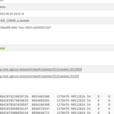
589
None
2012-06-20 19:01:11
7405_120608_a.starlette
019ea6f9-4e81-7eec-9323-ca201557c2d7
alid
tp://edc.dgfi.tum.de/pub/slr/data/fr/starlette/2012/starlette.20120608
tp://edc.dgfi.tum.de/pub/slr/data/fr/starlette/2012/starlette.201206
0740579041879229659729 8053462506 1278470 99512824 54
7740579041878579659610 8054095935 1278470 99512824 54
7740579041878507659597 8054166398 1278470 99512824 54
8740579041876058659147 8056575547 1278470 99512824 54
8740579041875986659134 8056646711 1278470 99512824 54