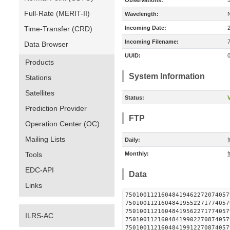
Observations:
Full-Rate (MERIT-II)
Wavelength:
Time-Transfer (CRD)
Incoming Date:
Incoming Filename:
Data Browser
UUID:
Products
System Information
Stations
Satellites
Status:
V
Prediction Provider
FTP
Operation Center (OC)
Mailing Lists
Daily:
f
Tools
Monthly:
f
EDC-API
Data
Links
75010011216048419462272
75010011216048419552271
75010011216048419562271
ILRS-AC
75010011216048419902270
75010011216048419912270