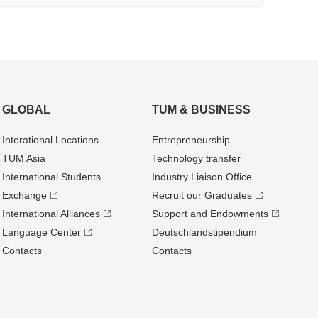
GLOBAL
TUM & BUSINESS
Interational Locations
Entrepre­neurship
TUM Asia
Technology transfer
International Students
Industry Liaison Office
Exchange
Recruit our Graduates
International Alliances
Support and Endowments
Language Center
Deutschland­stipendium
Contacts
Contacts