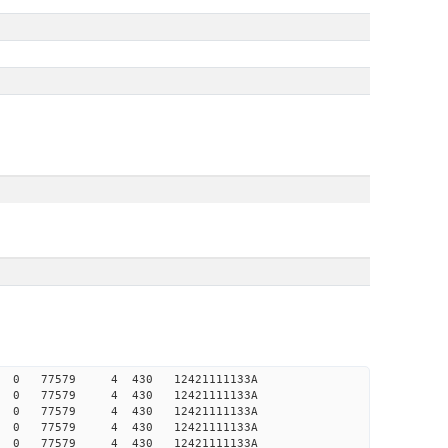
 0 0 0 77579 4 430 12421111133A
 0 0 0 77579 4 430 12421111133A
 0 0 0 77579 4 430 12421111133A
 0 0 0 77579 4 430 12421111133A
 0 0 0 77579 4 430 12421111133A