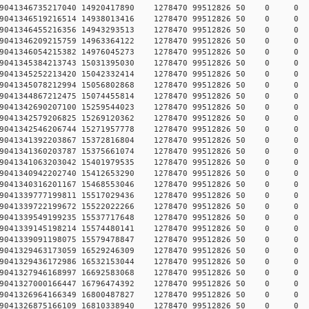
740579041346735217040 14920417890 1278470 99512826 50
740579041346519216514 14938013416 1278470 99512826 50
740579041346455216356 14943293513 1278470 99512826 50
740579041346209215759 14963364122 1278470 99512826 50
740579041346054215382 14976045273 1278470 99512826 50
740579041345384213743 15031395030 1278470 99512826 50
740579041345252213420 15042332414 1278470 99512826 50
740579041345078212994 15056802868 1278470 99512826 50
740579041344867212475 15074455814 1278470 99512826 50
740579041342690207100 15259544023 1278470 99512826 50
740579041342579206825 15269120362 1278470 99512826 50
740579041342546206744 15271957778 1278470 99512826 50
740579041341392203867 15372816804 1278470 99512826 50
740579041341360203787 15375661074 1278470 99512826 50
740579041341063203042 15401979535 1278470 99512826 50
740579041340942202740 15412653290 1278470 99512826 50
740579041340316201167 15468553046 1278470 99512826 50
740579041339777199811 15517029436 1278470 99512826 50
740579041339722199672 15522022266 1278470 99512826 50
740579041339549199235 15537717648 1278470 99512826 50
740579041339145198214 15574480141 1278470 99512826 50
740579041339091198075 15579478847 1278470 99512826 50
740579041329463173059 16529246309 1278470 99512826 50
740579041329436172986 16532153044 1278470 99512826 50
740579041327946168997 16692583068 1278470 99512826 50
740579041327000166447 16796474392 1278470 99512826 50
740579041326964166349 16800487827 1278470 99512826 50
740579041326875166109 16810338940 1278470 99512826 50